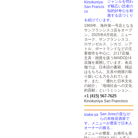
ジャンルを問わ
ず幅広い読者の
知的好奇心を刺
激する店づくり
を続けています。
1969年、海外第一号店となる
サンフランシスコ店をオープ
ン。2025年4月現在、ニュー
ヨーク、サンフランシスコ、
ロサンゼルス、シカゴ、シア
トル、ポートランドなどの主
要都市を中心に、計17店舗、
文具・雑貨を扱うMAIDO計4
店舗を展開しています。各店
舗では、日本語の書籍、雑誌
はもちろん、文具や雑貨の取
り扱いにも力を入れていま
す。また、「優れた日本文化
の紹介」「地域社会への文化
的貢献」というミッション...
+1 (415) 567-7625
Kinokuniya San Francisco
San Joseの昔なが
らの本格居酒屋で
す。メニューが豊富で日本人
オーナーの握る...
メニューが豊富、お寿司も美