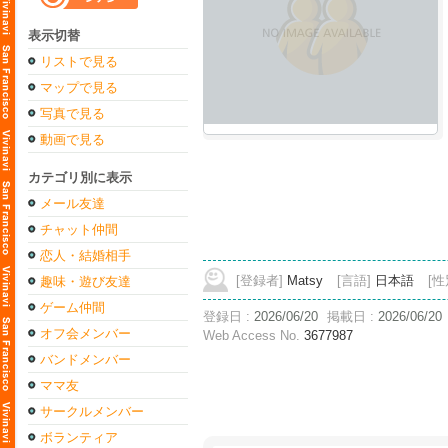
表示切替
リストで見る
マップで見る
写真で見る
動画で見る
カテゴリ別に表示
メール友達
チャット仲間
恋人・結婚相手
[登録者]
Matsy
[言語]
日本語
[性
趣味・遊び友達
ゲーム仲間
登録日 :
2026/06/20
掲載日 :
2026/06/20
オフ会メンバー
Web Access No.
3677987
バンドメンバー
ママ友
サークルメンバー
ボランティア