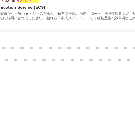
育・習い事
4.22% Match
ication Service (ECS)
の実績だから安心★ビジネス英会話、日常英会話、宿題サポート、英検®対策など。
軽にお問い合わせください。頼れる日本人スタッフ、そして経験豊富な講師陣がご
ッショナルなサービスをご提供致します。スケジュールや学習目的に合わせて、あ