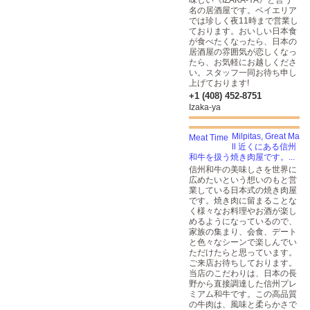
味しい《IZAKA-YA》と言う
名の居酒屋です。ベイエリア
では珍しく夜11時まで営業し
ております。おいしい日本食
が食べたくなったら、日本の
居酒屋の雰囲気が恋しくなっ
たら、お気軽にお越しくださ
い。スタッフ一同お待ち申し
上げております!
+1 (408) 452-8751
Izaka-ya
Milpitas, Great Ma
ll 近くにある信州
和牛を扱う焼き肉屋です。...
信州和牛の美味しさを世界に
広めたいという想いのもと営
業している日本式の焼き肉屋
です。焼き肉に留まることな
く様々なお料理やお酒が楽し
めるようになっているので、
家族の集まり、会食、デート
と色々なシーンで楽しんでい
ただけたらと思っています。
ご来店お待ちしております。
当店のこだわりは、日本の長
野から直接調達した信州プレ
ミアム和牛です。この高品質
の牛肉は、風味と柔らかさで