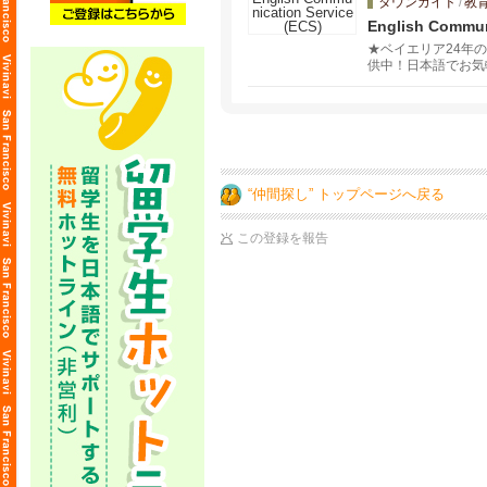
タウンガイド
/
教
English Commun
★ベイエリア24年
供中！日本語でお気
マイズし、プロフェ
“仲間探し” トップページへ戻る
この登録を報告