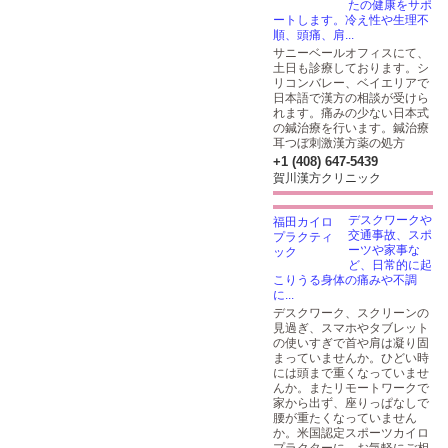
たの健康をサポ
ートします。冷え性や生理不
順、頭痛、肩...
サニーベールオフィスにて、
土日も診療しております。シ
リコンバレー、ベイエリアで
日本語で漢方の相談が受けら
れます。痛みの少ない日本式
の鍼治療を行います。鍼治療
耳つぼ刺激漢方薬の処方
+1 (408) 647-5439
賀川漢方クリニック
デスクワークや
交通事故、スポ
ーツや家事な
ど、日常的に起
こりうる身体の痛みや不調
に...
デスクワーク、スクリーンの
見過ぎ、スマホやタブレット
の使いすぎで首や肩は凝り固
まっていませんか。ひどい時
には頭まで重くなっていませ
んか。またリモートワークで
家から出ず、座りっぱなしで
腰が重たくなっていません
か。米国認定スポーツカイロ