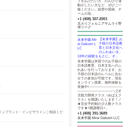
ィを広げたい方、のんびり運
動がしたい方など、ぜひご一
報ください。経歴や国籍、チ
ームの垣...
+1 (408) 307-2003
北カリフォルニアサムライ野
球リーグ
【未来学園】お
子様の日本語教
育と日本文化へ
のふれあいを、
18年の経験をもとに、オ...
未来学園は米国でのお子様の
日本語教育、日本文化へのふ
れあいを行っております。お
子様の日本語のレベルに合わ
せての参加が可能です。現在
オンライン授業、無料体験を
.
実施中!------------------------------
-------------------------------＼2才
児能力開発クラス（めばえク
ラス）を開講いたします！／
★完全予約制の少人数クラス
です★<開講曜日>...
インプラント・インビザラインご相談くだ
+1 (408) 391-3689
未来学園 Mirai Gakuen LLC