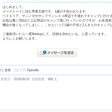
はじめまして。
イーストベイに住む専業主婦です。1歳の子供がおります。
ベイエリア、サンノゼやサンフランシスコ周辺で子連れでキャンプに行け
以前は夏に3回ほど上記周辺のキャンプ場に行っていたのですが、お友達
機会が無くなってしまい。。。かといって1歳の子供と2人きりのキャンプ
ご連絡頂いたら一度Meetupして、詳細を決めたいな。と思っています。
よろしくお願いします。
別]
女性
[エリア]
Danville
変更日 :
2026/06/20
総閲覧数 :
989 人