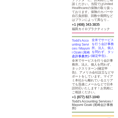
プラクターに、お気軽にご相
談ください。当院ではUnited
Healthcareの保険の取り扱っ
ております。保険のカバーや
自己負担額、回数や期間など
はプランによって異なり...
+1 (408) 343-3835
福田カイロプラクティック
全米でサービス
を行う会計事務
所。法人、個人
を問わず、タッ
クスリターン(確定申告)...
全米でサービスを行う会計事
務所。法人、個人を問わず、
タックスリターン(確定申
告)、アメリカ会社設立などサ
ポートをしています。マイア
ミ本社から離れているエリア
でも迅速にメールなどで日本
語対応いたします！お気軽に
ご相談ください。
+1 (877) 827-1040
Todd's Accounting Services /
Mayumi Ozaki (尾崎会計事務
所)