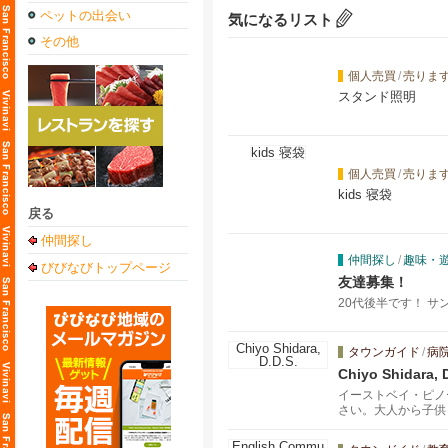
ペットの出会い
気になるリスト
その他
個人売買
/
売りま
スタンド照明
個人売買
/
売りま
kids 寝袋
戻る
仲間探し
仲間探し
/
趣味・
びびなびトップページ
友達募集！
20代後半です！ サ
タウンガイド
/
病
Chiyo Shidara, 
イーストベイ・ピノ
さい。大人から子供