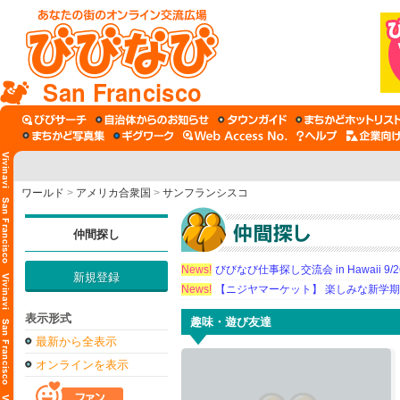
San Francisco
ワールド
>
アメリカ合衆国
>
サンフランシスコ
仲間探し
News!
びびなび仕事探し交流会 in Hawaii 9/26（
新規登録
News!
【ニジヤマーケット】 楽しみな新学
表示形式
趣味・遊び友達
最新から全表示
オンラインを表示