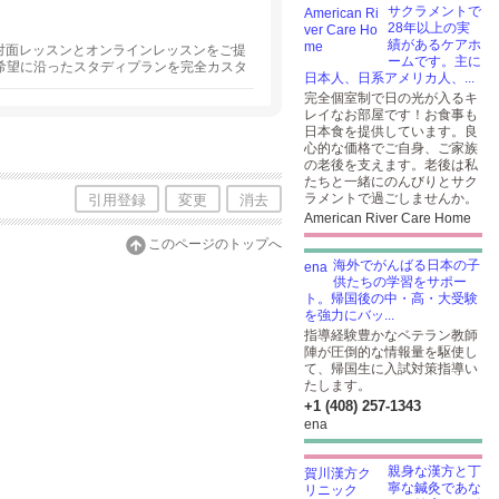
サクラメントで
28年以上の実
績があるケアホ
対面レッスンとオンラインレッスンをご提
ームです。主に
希望に沿ったスタディプランを完全カスタ
日本人、日系アメリカ人、...
なたにピッタリの講師をご紹介します。
完全個室制で日の光が入るキ
レイなお部屋です！お食事も
日本食を提供しています。良
心的な価格でご自身、ご家族
の老後を支えます。老後は私
たちと一緒にのんびりとサク
ラメントで過ごしませんか。
引用登録
変更
消去
American River Care Home
このページのトップへ
海外でがんばる日本の子
供たちの学習をサポー
ト。帰国後の中・高・大受験
を強力にバッ...
指導経験豊かなベテラン教師
陣が圧倒的な情報量を駆使し
て、帰国生に入試対策指導い
たします。
+1 (408) 257-1343
ena
親身な漢方と丁
寧な鍼灸であな