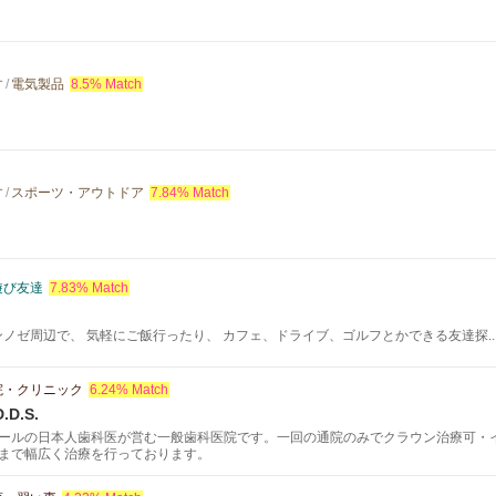
す
/
電気製品
8.5% Match
す
/
スポーツ・アウトドア
7.84% Match
遊び友達
7.83% Match
ンノゼ周辺で、 気軽にご飯行ったり、 カフェ、ドライブ、ゴルフとかできる友達探..
院・クリニック
6.24% Match
D.D.S.
ールの日本人歯科医が営む一般歯科医院です。一回の通院のみでクラウン治療可・
まで幅広く治療を行っております。