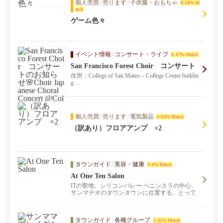
個人売買
/
売ります
/
子供服・おもちゃ
8.54% M
atch
ゲーム色々
イベント情報
/
コンサート・ライブ
8.47% Match
San Francisco Forest Choir コンサート
のお知らせ🌸Choir Japanese Choral Conc
住所：College of San Mateo – College Center buildin
ert @College of ...
g ...
個人売買
/
売ります
/
電気製品
6.63% Match
（訳あり）フロアアンプ ×2
タウンガイド
/
美容・健康
4.4% Match
At One Ten Salon
ITの聖地、シリコンバレー ペニンスラの中心、
サンマテオのダウンタウンに位置する、とって
もフレンドリーな、老若男女問わず、楽しいサ
ロンです！経験豊富な日本人スタイリストがお
待ちしてます。
タウンガイド
/
各種グループ
3.35% Match