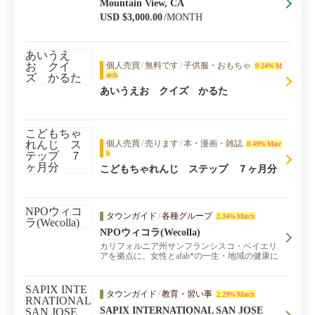
Mountain View, CA
USD $3,000.00
/MONTH
個人売買
/
無料です
/
子供服・おもちゃ
9.24% M
atch
あいうえお クイズ かるた
個人売買
/
売ります
/
本・漫画・雑誌
8.49% Matc
h
こどもちゃれんじ ステップ ７ヶ月分
タウンガイド
/
各種グループ
2.34% Match
NPOウィコラ(Wecolla)
カリフォルニア州サンフランシスコ・ベイエリ
アを拠点に、女性とafab*の一生・地域の健康に
寄り添う活動を、同じビジョンを持つ仲間が協
働で推進しているNPO法人です。
タウンガイド
/
教育・習い事
2.29% Match
SAPIX INTERNATIONAL SAN JOSE