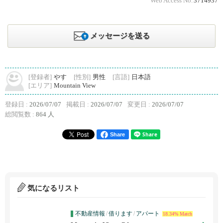
Web Access No.
3714937
メッセージを送る
[登録者]
やす
[性別]
男性
[言語]
日本語
[エリア]
Mountain View
登録日 :
2026/07/07
掲載日 :
2026/07/07
変更日 :
2026/07/07
総閲覧数 :
864 人
Share
気になるリスト
不動産情報
/
借ります
/
アパート
18.34% Match