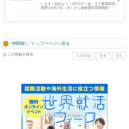
いますぐ始めよう！8月21日（金）まで夏期講習
期間＆8月25日（火）から後期通常授業開始！！
対面とオンラインのハイブリッド式授業！ S
APIX INTERNATIONAL サンノゼ校は全クラス
「対面・オンライン」のどちらでも受講できま
す！ 対象は小学1年生から高校生まで。
“仲間探し”トップページへ戻る
この登録を報告
引用登録
変更
消去