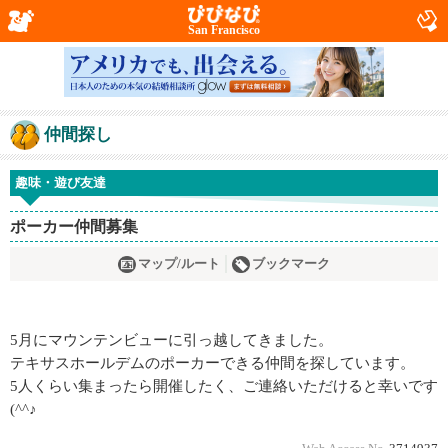
San Francisco
仲間探し
趣味・遊び友達
ポーカー仲間募集
マップ/ルート
ブックマーク
5月にマウンテンビューに引っ越してきました。
テキサスホールデムのポーカーできる仲間を探しています。
5人くらい集まったら開催したく、ご連絡いただけると幸いです
(^^♪