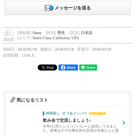
メッセージを送る
[登録者]
Otaru
[性別]
男性
[言語]
日本語
[エリア]
Santa Clara, California, USA
登録日 :
2026/05/18
掲載日 :
2026/05/18
変更日 :
2026/05/18
総閲覧数 :
1316 人
Share
気になるリスト
仲間探し
/
オフ会メンバー
9.22% Match
飲み会で交流しましょう♪
今年の2月にシリコンバレーに赴任してきまし
た。折角なので仕事以外の交流が出来たらと思
い、投稿させて頂...