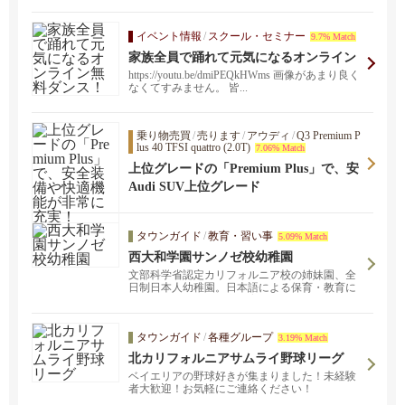
イベント情報
/
スクール・セミナー
9.7% Match
家族全員で踊れて元気になるオンライン
無料ダンス！
https://youtu.be/dmiPEQkHWms 画像があまり良く
なくてすみません。 皆...
乗り物売買
/
売ります
/
アウディ
/
Q3 Premium P
lus 40 TFSI quattro (2.0T)
7.06% Match
上位グレードの「Premium Plus」で、安
全装備や快適機能が非常に充実！
Audi SUV上位グレード
タウンガイド
/
教育・習い事
5.09% Match
西大和学園サンノゼ校幼稚園
文部科学省認定カリフォルニア校の姉妹園、全
日制日本人幼稚園。日本語による保育・教育に
より日本人としての心を育みます。
タウンガイド
/
各種グループ
3.19% Match
北カリフォルニアサムライ野球リーグ
ベイエリアの野球好きが集まりました！未経験
者大歓迎！お気軽にご連絡ください！