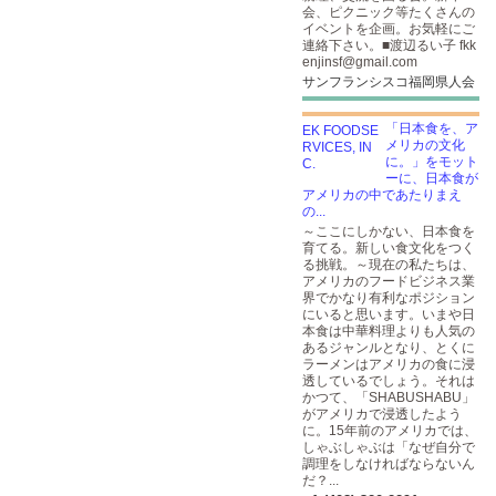
会、ピクニック等たくさんの
イベントを企画。お気軽にご
連絡下さい。■渡辺るい子 fkk
enjinsf@gmail.com
サンフランシスコ福岡県人会
「日本食を、ア
メリカの文化
に。」をモット
ーに、日本食が
アメリカの中であたりまえ
の...
～ここにしかない、日本食を
育てる。新しい食文化をつく
る挑戦。～現在の私たちは、
アメリカのフードビジネス業
界でかなり有利なポジション
にいると思います。いまや日
本食は中華料理よりも人気の
あるジャンルとなり、とくに
ラーメンはアメリカの食に浸
透しているでしょう。それは
かつて、「SHABUSHABU」
がアメリカで浸透したよう
に。15年前のアメリカでは、
しゃぶしゃぶは「なぜ自分で
調理をしなければならないん
だ？...