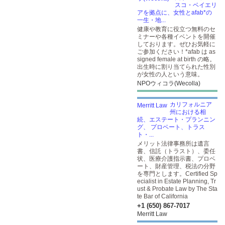
スコ・ベイエリ
アを拠点に、女性とafab*の
一生・地...
健康や教育に役立つ無料のセ
ミナーや各種イベントを開催
しております。ぜひお気軽に
ご参加ください！*afab は as
signed female at birth の略。
出生時に割り当てられた性別
が女性の人という意味。
NPOウィコラ(Wecolla)
カリフォルニア
州における相
続、エステート・プランニン
グ、 プロベート、トラス
ト・...
メリット法律事務所は遺言
書、信託（トラスト）、委任
状、医療介護指示書、プロベ
ート、財産管理、税法の分野
を専門とします。Certified Sp
ecialist in Estate Planning, Tr
ust & Probate Law by The Sta
te Bar of California
+1 (650) 867-7017
Merritt Law