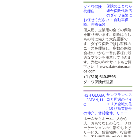
保険のことなら
総合保険代理店
のダイワ保険に
お任せください ！自動車保
険、医療保険...
個人用、企業用の全ての保険
を取り扱います。保険はもし
もの時に備えて大変重要で
す。ダイワ保険ではお客様の
ニーズを理解し、多数の保険
会社の中から一番お客様に最
適なプランを用意して頂きま
す。弊社のWebサイトもご覧
下さい ！ www.daiwainsuran
ce.com
+1 (310) 540-8595
ダイワ保険代理店
サンフランシス
コと周辺のベイ
エリア全域の住
宅及び商業物件
の仲介、賃貸物件、リロー...
ホームからホーム、人から
人、おもてなしの心で、リロ
ーケーションの生活立ち上げ
サービス、賃貸物件、投資物