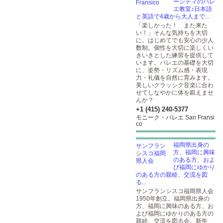
ーシティのバレ
エ教室♪日本語
と英語で4歳から大人まで...
「楽しかった！ また来た
い！」そんな気持ちを大切
に。はじめてでも安心の少人
数制。個性を大切に楽しくい
きいきとした練習を提供して
います。バレエの基礎を大切
に、姿勢・リズム感・表現
力・礼儀を自然に育みます。
美しいクラッシク音楽に合わ
せてしなやかに体を鍛えませ
んか？
+1 (415) 240-5377
モニーク・バレエ San Fransi
co
福岡県出身の
方、福岡に興味
のある方、およ
び福岡にゆかり
のある方の親睦、交流を図
る...
サンフランシスコ福岡県人会
1950年創立。福岡県出身の
方、福岡に興味のある方、お
よび福岡にゆかりのある方の
親睦、交流を図る会。新年