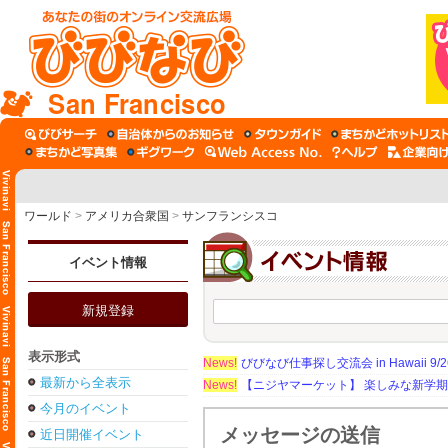
San Francisco
ワールド
>
アメリカ合衆国
>
サンフランシスコ
イベント情報
新規登録
表示形式
News!
びびなび仕事探し交流会 in Hawaii 9/26（
最新から全表示
News!
【ニジヤマーケット】 楽しみな新学
今月のイベント
メッセージの送信
近日開催イベント