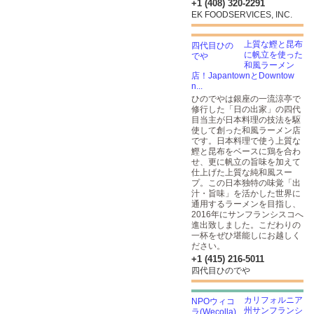
+1 (408) 320-2291
EK FOODSERVICES, INC.
上質な鰹と昆布
に帆立を使った
和風ラーメン
店！JapantownとDowntow
n...
ひのでやは銀座の一流涼亭で
修行した「日の出家」の四代
目当主が日本料理の技法を駆
使して創った和風ラーメン店
です。日本料理で使う上質な
鰹と昆布をベースに鶏を合わ
せ、更に帆立の旨味を加えて
仕上げた上質な純和風スー
プ。この日本独特の味覚「出
汁・旨味」を活かした世界に
通用するラーメンを目指し、
2016年にサンフランシスコへ
進出致しました。こだわりの
一杯をぜひ堪能しにお越しく
ださい。
+1 (415) 216-5011
四代目ひのでや
カリフォルニア
州サンフランシ