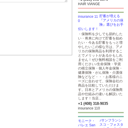
HAIR VIANGE
貯蓄が増える
『アメリカの保
険』選びをお手
伝いします！
・保険料を少しでも節約した
い・将来に向けて貯蓄を始め
たい・今ある貯蓄をもっと増
やしたいこの様な方は、アメ
リカの保険商品を利用するこ
とでメリットがあるかもしれ
ません！ぜひ無料相談をご利
用ください♪生命保険・学資
の積立保険・個人年金保険・
健康保険・がん保険・介護保
険などなど・・・お客様のニ
ーズに合わせて、保険会社の
商品を比較していただけま
す。日本とアメリカの保険商
品や仕組みの違いも解説いた
します！当店...
+1 (408) 318-9035
insurance 110
♪サンフランシ
スコ・フォスタ