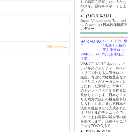
して幅広く活躍したい方たち
のスキル習得をサポートしま
す。
+1 (310) 316-3121
Japan Visualmedia Translati
on Academy / 日本映像翻訳ア
カデミー
ベイエリアに全
4店舗！人気の
公開されません
実力派サロン。
VIANGE HAIRではお客様と
従業...
VIANGE HAIR日本のトップ
レベルのクオリティーをベイ
エリアで叶える人気サロン。
銀座、青山での経験豊富なス
タイリストがオーガニックに
こだわった素材で、TOKYO
のトレンドスタイルを世界に
発信しています。日本とアメ
リカ両方の流行の最先端を取
り入れ、世界に通じる日本の
技術を融合させて完成された
オリジナルのテクニックで、
いつでもお客様の最大限の美
を追求します。現在ベイエリ
アではTOKYO, NY,...
+1 (925) 361-5376