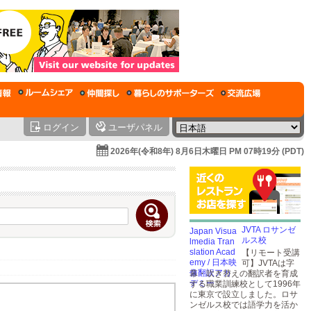
ログイン
ユーザパネル
2026年(令和8年) 8月6日木曜日 PM 07時19分 (PDT)
JVTA ロサンゼ
ルス校
【リモート受講
可】JVTAは字
幕・吹き替えの翻訳者を育成
する職業訓練校として1996年
に東京で設立しました。ロサ
ンゼルス校では語学力を活か