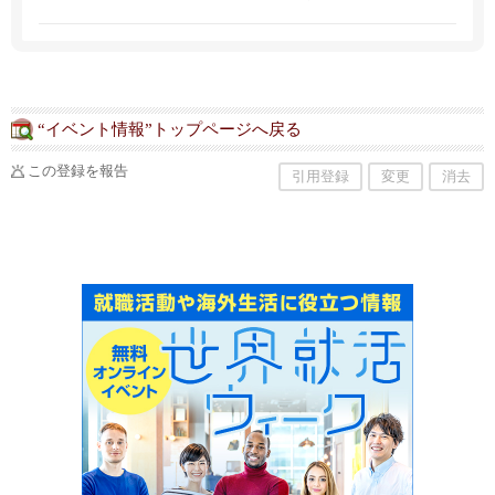
は企業法務、訴訟法務、家族法・相続法、移民
法、刑事事件、行政事件など。
“イベント情報”トップページへ戻る
この登録を報告
引用登録
変更
消去