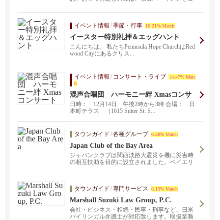
利用いただけます...
イベント情報
/
季節・行事
16.21% Match
イースター特別礼拝＆エッグハント
こんにちは。 私たちPeninsula Hope ChurchはRed
wood Cityにあるクリス...
イベント情報
/
コンサート・ライブ
14.47% Matc
h
混声合唱団 ハーモニー絆 Xmasコンサ
ート
日時： 12月14日 午後2時から3時 会場： 日
本町テラス （1615 Sutter St. S...
タウンガイド
/
各種グループ
6.58% Match
Japan Club of the Bay Area
ジャパンクラブは関西淡路大震災を機に災害時
の相互扶助を目的に設立されました。ベイエリ
アに暮らす日本人が各自の経験や能力を活かし
てお互いを助け合う会として様々な親睦会や講
演会などを開いています。
タウンガイド
/
専門サービス
6.13% Match
Marshall Suzuki Law Group, P.C.
会社・ビジネス・相続・民事・刑事など、日米
バイリンガル弁護士が対応致します。取扱業務