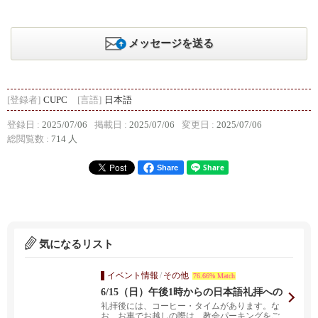
メッセージを送る
[登録者]
CUPC
[言語]
日本語
登録日 :
2025/07/06
掲載日 :
2025/07/06
変更日 :
2025/07/06
総閲覧数 :
714 人
Share
気になるリスト
イベント情報
/
その他
76.66% Match
6/15（日）午後1時からの日本語礼拝への
お誘い
礼拝後には、コーヒー・タイムがあります。な
お、お車でお越しの際は、教会パーキングをご