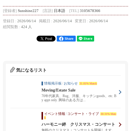
[登録者]
Sunshine227
[言語]
日本語
[TEL]
3105678366
登録日 :
2026/06/14
掲載日 :
2026/06/14
変更日 :
2026/06/14
総閲覧数 :
424 人
Share
気になるリスト
情報掲示板
/
お知らせ
31.81% Match
Moving/Estate Sale
70年代家具、Rug、洋服、キッチンgoods、etc. B
y appt only. 興味のある方は...
イベント情報
/
コンサート・ライブ
30.31% Matc
h
ハーモニー絆 クリスマス・コンサート
無料のクリスマス・コンサートを開催します。