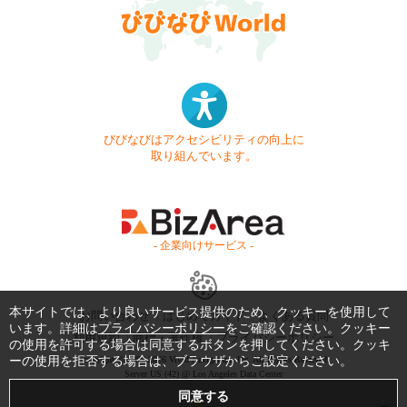
びびなびはアクセシビリティの向上に
取り組んでいます。
- 企業向けサービス -
本サイトでは、より良いサービス提供のため、クッキーを使用して
お問い合わせ
はじめてガイド
よくある質問
います。詳細は
プライバシーポリシー
をご確認ください。クッキー
利用規約
商標・著作権
プライバシーポリシー
の使用を許可する場合は同意するボタンを押してください。クッキ
Copyright © 1999-2026 Vivid Navigation, Inc. All Rights Reserved.
ーの使用を拒否する場合は、ブラウザからご設定ください。
Server US (42) @ Los Angeles Data Center