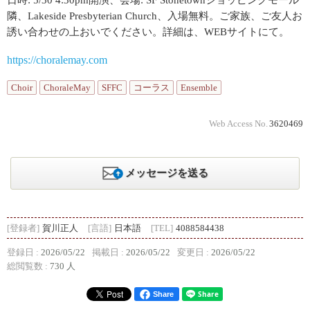
日時: 5/30 4:30pm開演、会場: SF Stonetownショッピングモール
隣、Lakeside Presbyterian Church、入場無料。ご家族、ご友人お
誘い合わせの上おいでください。詳細は、WEBサイトにて。
https://choralemay.com
Choir
ChoraleMay
SFFC
コーラス
Ensemble
Web Access No.
3620469
メッセージを送る
[登録者]
賀川正人
[言語]
日本語
[TEL]
4088584438
登録日 :
2026/05/22
掲載日 :
2026/05/22
変更日 :
2026/05/22
総閲覧数 :
730 人
Share