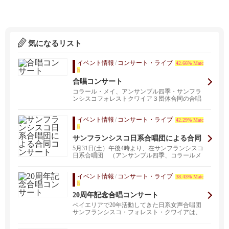
気になるリスト
イベント情報
/
コンサート・ライブ
42.66% Matc
h
合唱コンサート
コラール・メイ、アンサンブル四季・サンフラ
ンシスコフォレストクワイア３団体合同の合唱
コンサートを開き...
イベント情報
/
コンサート・ライブ
42.29% Matc
h
サンフランシスコ日系合唱団による合同
コンサート
5月31日(土）午後4時より、在サンフランシスコ
日系合唱団 （アンサンブル四季、コラールメ
イ、San...
イベント情報
/
コンサート・ライブ
38.43% Matc
h
20周年記念合唱コンサート
ベイエリアで20年活動してきた日系女声合唱団
サンフランシスコ・フォレスト・クワイアは、
プレミア公開の...