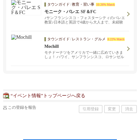
タウンガイド
/
教育・習い事
10.26% Match
モニーク・バレエ SF＆FC
♪サンフランシスコ・フォスターシティのバレエ
教室♪日本語と英語で4歳から大人まで、未経験
の方も大歓迎。
タウンガイド
/
レストラン・グルメ
8.22% Match
Mochill
モチドーナツをアメリカで一緒に広めていきま
しょ！ ハワイ、サンフランシスコ、ロサンゼル
ス拡大中！オンライン注文はOakland店のみで
す。Stonestown Galleria SF店とOakland店ではド
ーナツ以外にモチカップケーキも販売しており
ます。
“イベント情報”トップページへ戻る
この登録を報告
引用登録
変更
消去