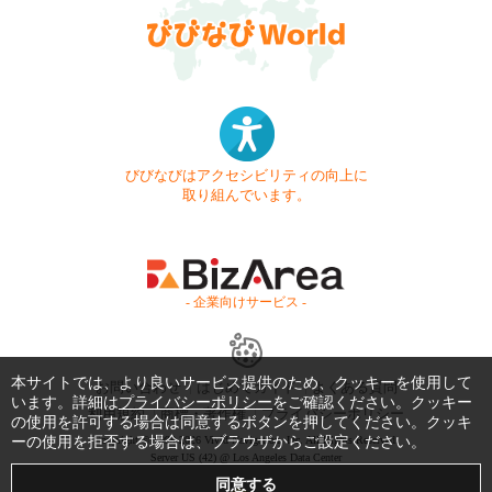
びびなびはアクセシビリティの向上に
取り組んでいます。
- 企業向けサービス -
本サイトでは、より良いサービス提供のため、クッキーを使用して
お問い合わせ
はじめてガイド
よくある質問
います。詳細は
プライバシーポリシー
をご確認ください。クッキー
利用規約
商標・著作権
プライバシーポリシー
の使用を許可する場合は同意するボタンを押してください。クッキ
ーの使用を拒否する場合は、ブラウザからご設定ください。
Copyright © 1999-2026 Vivid Navigation, Inc. All Rights Reserved.
Server US (42) @ Los Angeles Data Center