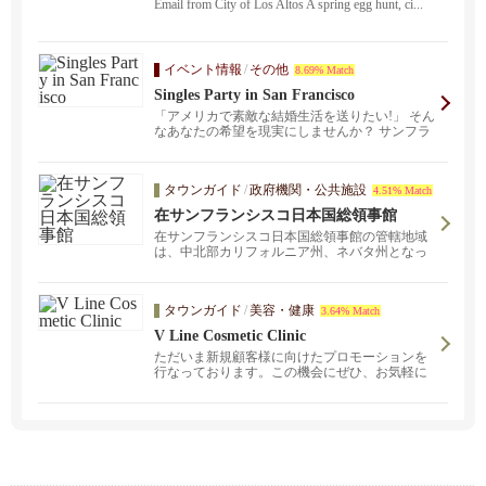
Email from City of Los Altos A spring egg hunt, ci...
イベント情報
/
その他
8.69% Match
Singles Party in San Francisco
「アメリカで素敵な結婚生活を送りたい!」 そん
なあなたの希望を現実にしませんか？ サンフラ
ンシス...
タウンガイド
/
政府機関・公共施設
4.51% Match
在サンフランシスコ日本国総領事館
在サンフランシスコ日本国総領事館の管轄地域
は、中北部カリフォルニア州、ネバタ州となっ
ています。
タウンガイド
/
美容・健康
3.64% Match
V Line Cosmetic Clinic
ただいま新規顧客様に向けたプロモーションを
行なっております。この機会にぜひ、お気軽に
無料コンサルテーションをご予約ください。シ
ミ、シワ、たるみ、膣ケアまで幅広くお客様の
お悩みをカウンセリングさせていただきます。