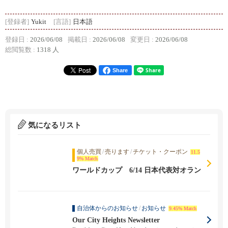
[登録者]
Yukit
[言語]
日本語
登録日 :
2026/06/08
掲載日 :
2026/06/08
変更日 :
2026/06/08
総閲覧数 :
1318 人
Share
気になるリスト
個人売買
/
売ります
/
チケット・クーポン
11.5
9% Match
ワールドカップ 6/14 日本代表対オラン
ダ代表戦 日本サポーター席
自治体からのお知らせ
/
お知らせ
9.45% Match
Our City Heights Newsletter