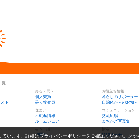
一覧
売る・買う
お役立ち情報
個人売買
暮らしのサポーター
リスト
乗り物売買
自治体からのお知ら
住まい
コミュニケーション
不動産情報
交流広場
ルームシェア
まちかど写真集
会う・話す
検索
仲間探し
びびサーチ
しています。詳細は
プライバシーポリシー
をご確認ください。クッ