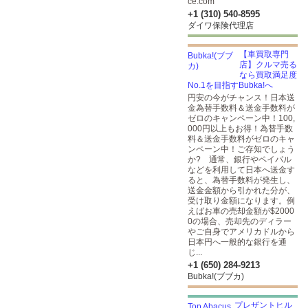
ce.com
+1 (310) 540-8595
ダイワ保険代理店
【車買取専門
店】クルマ売る
なら買取満足度
No.1を目指すBubka!へ
円安の今がチャンス！日本送
金為替手数料＆送金手数料が
ゼロのキャンペーン中！100,
000円以上もお得！為替手数
料＆送金手数料がゼロのキャ
ンペーン中！ご存知でしょう
か? 通常、銀行やペイパル
などを利用して日本へ送金す
ると、為替手数料が発生し、
送金金額から引かれた分が、
受け取り金額になります。例
えばお車の売却金額が$2000
0の場合、売却先のディラー
やご自身でアメリカドルから
日本円へ一般的な銀行を通
じ...
+1 (650) 284-9213
Bubka!(ブブカ)
プレザントヒル