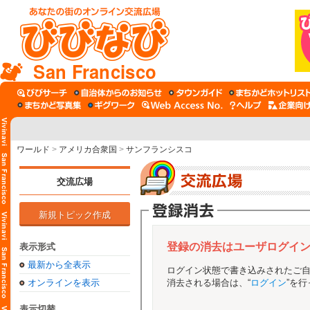
San Francisco
ワールド
>
アメリカ合衆国
>
サンフランシスコ
交流広場
新規トピック作成
登録の消去はユーザログイ
表示形式
最新から全表示
ログイン状態で書き込みされたご
オンラインを表示
消去される場合は、“
ログイン
”を
表示切替