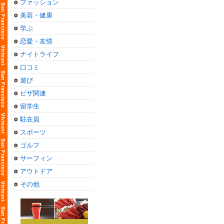
ファッション
美容・健康
学ぶ
恋愛・友情
ナイトライフ
口コミ
遊び
ビザ関連
留学生
駐在員
スポーツ
ゴルフ
サーフィン
アウトドア
その他