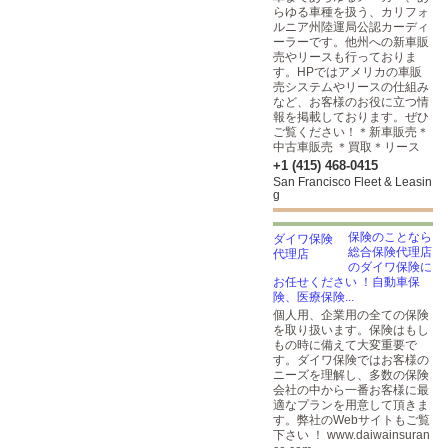
らゆる車種を扱う、カリフォ
ルニア州陸運局公認カーディ
ーラーです。他州への新車販
売やリースも行っておりま
す。HPではアメリカの車販
売システムやリースの仕組み
など、お客様のお役に立つ情
報を掲載しております。ぜひ
ご覧ください！＊新車販売＊
中古車販売 ＊買取＊リース
+1 (415) 468-0415
San Francisco Fleet & Leasin
g
保険のことなら
総合保険代理店
のダイワ保険に
お任せください ！自動車保
険、医療保険...
個人用、企業用の全ての保険
を取り扱います。保険はもし
もの時に備えて大変重要で
す。ダイワ保険ではお客様の
ニーズを理解し、多数の保険
会社の中から一番お客様に最
適なプランを用意して頂きま
す。弊社のWebサイトもご覧
下さい ！ www.daiwainsuran