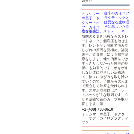
領事館
従来のカイロプ
ラクティックと
は異なる生物理
学に基づいた高
度な治療法。ストレートネ...
当院のＣＢＰ治療ならストレ
ートネック、側弯症も治せま
す。レントゲン診断で痛みや
しびれの原因を見極め、姿勢
改善、背骨矯正による根本治
療をします。他の治療法では
すっきりしなかった慢性の症
状にも効果的です。ボキボキ
しない体にやさしい治療法
で、徐々にゆがみを取り除い
ていくので、子供から大人ま
で安心して治療を受けられま
す。スマホ症候群はストレー
トネックが主な原因です。Ｃ
ＢＰ治療で首のカーブを取り
戻します。頭...
+1 (408) 738-8610
ミッシマー寿美子 ドクタ
ー・オブ・カイロプラクティ
ック