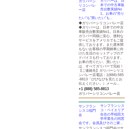
ガリバーは、日
本での中古車販
売台数実績No
1。お車の”売り
たい”も”買いたい”も...
◆ガリバーシリコンバレー店
◆ガリバーは、日本での中古
車販売台数実績No1。日本の
ガリバー同様に安心、便利な
サービスをアメリカでもご提
供しております。また渡米間
もないお客様の早期納車に向
けた生活のセットアップのア
ドバイスも行っております。
お車の売りたい、買いたい
は、すべてガリバーで完結！
【ご連絡先】ガリバーシリコ
ンバレー店電話：1(888)-585
-8813「びびなびを見たとお
伝えください」）メール...
+1 (888) 585-8813
ガリバーシリコンバレー店
サンフランシス
コ・ベイエリア
在住の早稲田大
学卒業生の同窓
会です。会員及びそのご家...
サンフランシスコ稲門会はサ