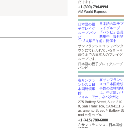
だけます。
+1 (800) 794-0994
AM World Express
日本語の親子プ
レイグループ
「バンビ」会員
募集中 毎月第
1・3火曜日午前に開催中
サンフランシスコ ジャパンタ
ウンにて行われている０〜４
歳位までの日本人のプレイグ
ループです。
日本語の親子プレイグループ
バンビ
在サンフランシ
スコ日本国総領
事館の管轄地域
は、中北部カリ
フォルニア州、ネバタ州と...
275 Battery Street, Suite 210
0, San Francisco, CA 94111 S
acramento Street とBattery St
reet の角のビル
+1 (415) 780-6000
在サンフランシスコ日本国総