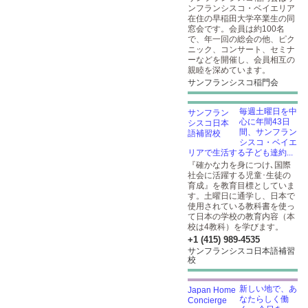
ンフランシスコ・ベイエリア
在住の早稲田大学卒業生の同
窓会です。会員は約100名
で、年一回の総会の他、ピク
ニック、コンサート、セミナ
ーなどを開催し、会員相互の
親睦を深めています。
サンフランシスコ稲門会
毎週土曜日を中
心に年間43日
間、サンフラン
シスコ・ベイエ
リアで生活する子ども達約...
『確かな力を身につけ､国際
社会に活躍する児童･生徒の
育成』を教育目標としていま
す。土曜日に通学し、日本で
使用されている教科書を使っ
て日本の学校の教育内容（本
校は4教科）を学びます。
+1 (415) 989-4535
サンフランシスコ日本語補習
校
新しい地で、あ
なたらしく働