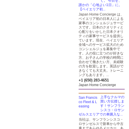
く。 今日を、
誰かの「心地よい1日」に。
【ベイエリア初...
Japan Home Concierge は、
ベイエリア初の日本人による
家事のコンシェルジュサービ
スです。日本のクオリティと
心配りをいかした日本クオリ
ティの家事サービスを提供し
ています。現在、ベイエリア
全域へのサービス拡大のため
コンシェルジュを募集中で
す。人の役に立つのが好きな
方、お子さんの学校の時間に
合わせて働きたい方、未経験
の方を歓迎します。英語がで
きなくても大丈夫。トレーニ
ングもあります。...
+1 (650) 283-4651
Japan Home Concierge
上手なクルマの
買い方伝授しま
す！サンフラン
シスコ・ロサン
ゼルスエリアでの車購入な...
当社は、サンフランシスコ・
ロサンゼルスで新車から中古
車まであらゆるメーカー、あ