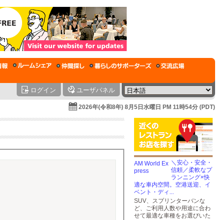
ログイン
ユーザパネル
2026年(令和8年) 8月5日水曜日 PM 11時54分 (PDT)
＼安心・安全・
信頼／柔軟なプ
ランニング×快
適な車内空間。空港送迎、イ
ベント・ディ...
SUV、スプリンターバンな
ど、ご利用人数や用途に合わ
せて最適な車種をお選びいた