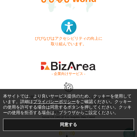
びびなびはアクセシビリティの向上に
取り組んでいます。
- 企業向けサービス -
本サイトでは、より良いサービス提供のため、クッキーを使用して
お問い合わせ
はじめてガイド
よくある質問
います。詳細は
プライバシーポリシー
をご確認ください。クッキー
利用規約
商標・著作権
プライバシーポリシー
の使用を許可する場合は同意するボタンを押してください。クッキ
ーの使用を拒否する場合は、ブラウザからご設定ください。
Copyright © 1999-2026 Vivid Navigation, Inc. All Rights Reserved.
Server US (44) @ Los Angeles Data Center