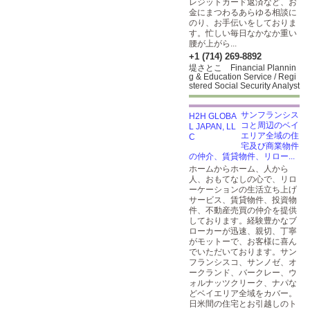
レジットカード返済など、お
金にまつわるあらゆる相談に
のり、お手伝いをしておりま
す。忙しい毎日なかなか重い
腰が上がら...
+1 (714) 269-8892
堤さとこ Financial Plannin
g & Education Service / Regi
stered Social Security Analyst
サンフランシス
コと周辺のベイ
エリア全域の住
宅及び商業物件
の仲介、賃貸物件、リロー...
ホームからホーム、人から
人、おもてなしの心で、リロ
ーケーションの生活立ち上げ
サービス、賃貸物件、投資物
件、不動産売買の仲介を提供
しております。経験豊かなブ
ローカーが迅速、親切、丁寧
がモットーで、お客様に喜ん
でいただいております。サン
フランシスコ、サンノゼ、オ
ークランド、バークレー、ウ
ォルナッツクリーク、ナパな
どベイエリア全域をカバー。
日米間の住宅とお引越しのト