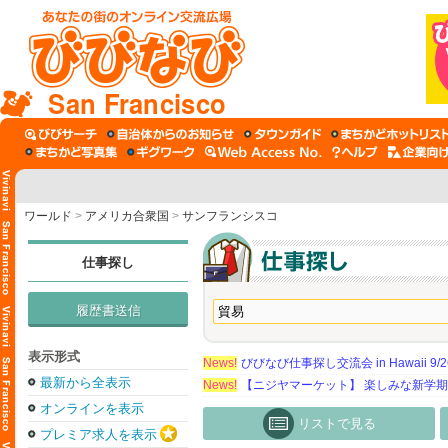
San Francisco
ワールド
>
アメリカ合衆国
>
サンフランシスコ
仕事探し
履歴書送信
表示形式
News!
びびなび仕事探し交流会 in Hawaii 9/26（
最新から全表示
News!
【ニジヤマーケット】 楽しみな新学
オンラインを表示
リストで見る
プレミア求人を表示