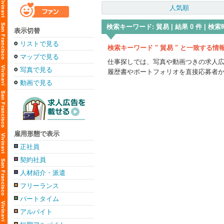
人気順
検索キーワード: 貿易 | 結果 0 件 | 検索時
表示切替
リストで見る
検索キーワード " 貿易 " と一致する
マップで見る
仕事探しでは、写真や動画つきの求人
写真で見る
履歴書やポートフォリオを直接応募者
動画で見る
雇用形態で表示
正社員
契約社員
人材紹介・派遣
フリーランス
パートタイム
アルバイト