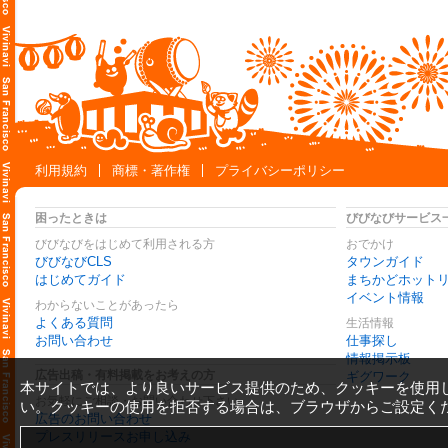
利用規約
商標・著作権
プライバシーポリシー
困ったときは
びびなびサービス
びびなびをはじめて利用される方
おでかけ
びびなびCLS
タウンガイド
はじめてガイド
まちかどホット
イベント情報
わからないことがあったら
よくある質問
生活情報
お問い合わせ
仕事探し
情報掲示板
広告出稿・有料掲載をお考えの方
ギグワーク
本サイトでは、より良いサービス提供のため、クッキーを使用
お気軽にご相談・お問い合わせ下さい
い。クッキーの使用を拒否する場合は、ブラウザからご設定く
広告のお問い合わせ
プレスリリースお申し込み