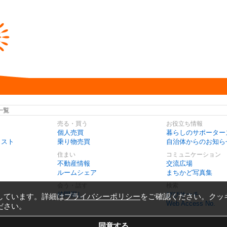
一覧
売る・買う
お役立ち情報
個人売買
暮らしのサポーター
リスト
乗り物売買
自治体からのお知ら
住まい
コミュニケーション
不動産情報
交流広場
ルームシェア
まちかど写真集
会う・話す
検索
仲間探し
びびサーチ
しています。詳細は
プライバシーポリシー
をご確認ください。クッ
Web Access No.
ださい。