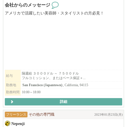
会社からのメッセージ
アメリカで活躍したい美容師・スタイリストの方必見！
Nepenjiは、サンフランシスコのジャパンタウンで３５年の歴史を
持つ日本人経営の美容院です。
日本にも美容院３軒とエステサロンが有ります。
ライセンス取得のためのサポートもいたします。
マネージャとして力を発揮でできる方を募集いたします。
スタイリストも募集します。
フリーや飛び込みのお客様が大変多く、
すぐに稼げるようになりますよ。
隔週給 ３０００ドル ～ ７５００ドル
給与
フルコミッション、またはベース保証＋...
まずはお気軽にご応募ください！
勤務地
San Francisco (Japantown)
, California, 94115
勤務時間
10:00～18:00
※必ず履歴書を添付の上ご応募ください。書類審査の上ご連絡さ
詳細
せて頂きます。
フリーランス
その他の専門職
2023年01月23日(月)
Nepenji