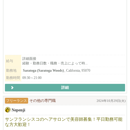
カリフォルニアで10年以上地元のお客様に愛されているJapanese n
ail＆Eyelash salonです。
「日本の技術で満足してもらいたい！」そんな思いで一人一人の
お客様に満足頂けるよう日本のサービスを提供しています。
明るく、フレンドリーな雰囲気で、溶け込みやすい環境です。仕
事も親切・丁寧に教えますので安心して働けます。
空いた時間を活用したい方・フルに仕事をしたい方・落ち着いた
雰囲気で、気軽に働きたい方・技術職に戻りたい方、
働き方に合わせてフレックスに対応できるのが弊社の特徴です。
詳細面接
給与
経験・勤務日数・職務・売上によって時...
まずはお気軽にご連絡下さい。ご応募お待ちしております。
勤務地
Saratoga (Saratoga Woods)
, California, 95070
勤務時間
09:30～21:00
詳細
フリーランス
その他の専門職
2024年10月29日(火)
Nepenji
サンフランシスコのヘアサロンで美容師募集！平日勤務可能
な方大歓迎！