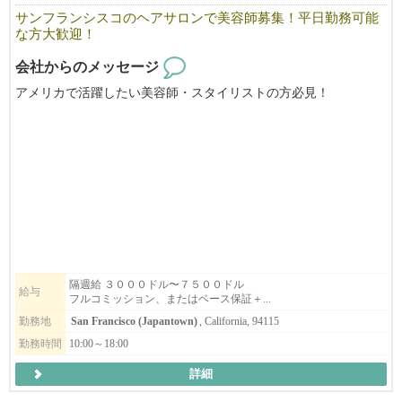
サンフランシスコのヘアサロンで美容師募集！平日勤務可能
な方大歓迎！
会社からのメッセージ
アメリカで活躍したい美容師・スタイリストの方必見！
Nepenjiは、サンフランシスコのジャパンタウンで３５年の歴史を
持つ日本人経営の美容院です。
日本にも美容院３軒とエステサロンが有ります。
ライセンス取得のためのサポートもいたします。
マネージャとして力を発揮でできる方を募集いたします。
スタイリストも募集します。
フリーや飛び込みのお客様が大変多く、
すぐに稼げるようになりますよ。
隔週給 ３０００ドル〜７５００ドル
給与
フルコミッション、またはベース保証＋...
まずはお気軽にご応募ください！
勤務地
San Francisco (Japantown)
, California, 94115
勤務時間
10:00～18:00
※必ず履歴書を添付の上ご応募ください。書類審査の上ご連絡さ
詳細
せて頂きます。