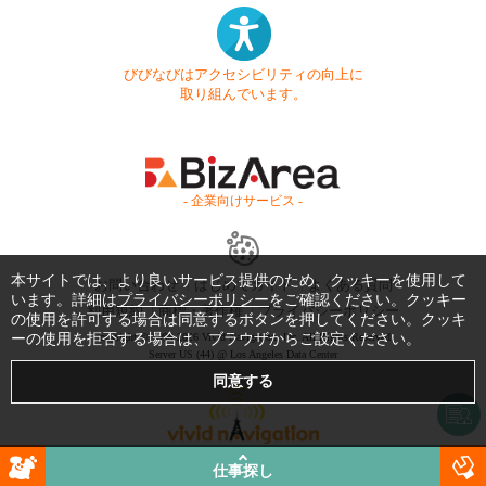
びびなびはアクセシビリティの向上に
取り組んでいます。
- 企業向けサービス -
本サイトでは、より良いサービス提供のため、クッキーを使用して
お問い合わせ
はじめてガイド
よくある質問
います。詳細は
プライバシーポリシー
をご確認ください。クッキー
利用規約
商標・著作権
プライバシーポリシー
の使用を許可する場合は同意するボタンを押してください。クッキ
Copyright © 1999-2026 Vivid Navigation, Inc. All Rights Reserved.
ーの使用を拒否する場合は、ブラウザからご設定ください。
Server US (44) @ Los Angeles Data Center
仕事探し