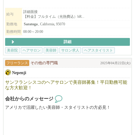
ヘアブース：月$1000
スパルーム：月＄1300
詳細面接
給与
【料金】フルタイム（光熱費込）bR...
☆Dublin
ヘアブース：月$900
勤務地
Saratoga
, California, 95070
スパルーム：月＄900
勤務時間
08:00～20:00
詳細
【サロンについて】
カリフォルニアで10年以上地元のお客様に愛されているJapanese h
美容院
ヘアサロン
美容師
サロン求人
ヘアスタイリスト
air salonです。
「日本の技術で満足してもらいたい！」そんな思いで一人一人の
フリーランス
その他の専門職
2025年04月22日(火)
お客様に満足頂けるよう日本のサービスを提供しています。
Nepenji
明るく、フレンドリーな雰囲気で、溶け込みやすい環境です。仕
事も親切・丁寧に教えますので安心して働けます。
サンフランシスコのヘアサロンで美容師募集！平日勤務可能
まずはお気軽にfostercity@viangehair.comへご連絡下さい。ご応募
な方大歓迎！
お待ちしております。
会社からのメッセージ
アメリカで活躍したい美容師・スタイリストの方必見！
Nepenjiは、サンフランシスコのジャパンタウンで３５年の歴史を
持つ日本人経営の美容院です。
日本にも美容院３軒とエステサロンが有ります。