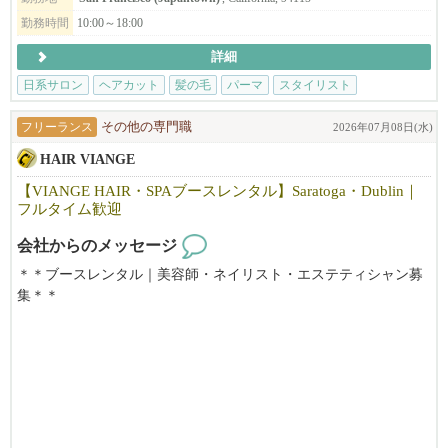
勤務時間
10:00～18:00
※必ず履歴書を添付の上ご応募ください。書類審査の上ご連絡さ
詳細
せて頂きます。
日系サロン
ヘアカット
髪の毛
パーマ
スタイリスト
フリーランス
その他の専門職
2026年07月08日(水)
HAIR VIANGE
【VIANGE HAIR・SPAブースレンタル】Saratoga・Dublin｜
フルタイム歓迎
会社からのメッセージ
＊＊ブースレンタル｜美容師・ネイリスト・エステティシャン募
集＊＊
【利用可能時間】
☆週7日、8:00～20:00利用可能
お気軽に見学にお越しください。
【料金】
☆Saratoga