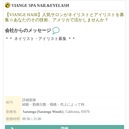
VIANGE SPA NAIL&EYELASH
【VIANGE HAIR】人気サロンがネイリストとアイリストを募
集☆あなたのその技術、アメリカで活かしませんか？
会社からのメッセージ
＊＊ ネイリスト・アイリスト募集 ＊＊
カリフォルニアで10年以上地元のお客様に愛されているJapanese n
ail＆Eyelash salonです。
「日本の技術で満足してもらいたい！」そんな思いで一人一人の
お客様に満足頂けるよう日本のサービスを提供しています。
明るく、フレンドリーな雰囲気で、溶け込みやすい環境です。仕
事も親切・丁寧に教えますので安心して働けます。
空いた時間を活用したい方・フルに仕事をしたい方・落ち着いた
雰囲気で、気軽に働きたい方・技術職に戻りたい方、
働き方に合わせてフレックスに対応できるのが弊社の特徴です。
詳細面接
給与
経験・勤務日数・職務・売上によって時...
まずはお気軽にご連絡下さい。ご応募お待ちしております。
勤務地
Saratoga (Saratoga Woods)
, California, 95070
勤務時間
09:30～21:00
詳細