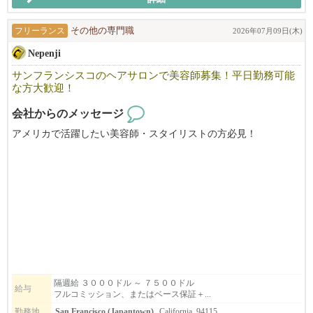
フリーランス
その他の専門職
2026年07月09日(木)
Nepenji
サンフランシスコのヘアサロンで美容師募集！平日勤務可能
な方大歓迎！
会社からのメッセージ
アメリカで活躍したい美容師・スタイリストの方必見！
Nepenjiは、サンフランシスコのジャパンタウンで３５年の歴史を
持つ日本人経営の美容院です。
日本にも美容院３軒とエステサロンが有ります。
ライセンス取得のためのサポートもいたします。
マネージャとして力を発揮でできる方を募集いたします。
スタイリストも募集します。
フリーや飛び込みのお客様が大変多く、
すぐに稼げるようになりますよ。
隔週給 ３０００ドル ～ ７５００ドル
給与
フルコミッション、またはベース保証＋...
まずはお気軽にご応募ください！
勤務地
San Francisco (Japantown)
, California, 94115