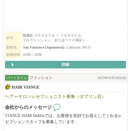
ライセンス取得のためのサポートもいたします。
マネージャとして力を発揮でできる方を募集いたします。
スタイリストも募集します。
フリーや飛び込みのお客様が大変多く、
すぐに稼げるようになりますよ。
隔週給 ３０００ドル ～ ７５００ドル
給与
フルコミッション、またはベース保証＋...
まずはお気軽にご応募ください！
勤務地
San Francisco (Japantown)
, California, 94115
勤務時間
10:00～18:00
※必ず履歴書を添付の上ご応募ください。書類審査の上ご連絡さ
詳細
せて頂きます。
パートタイム
ファッション
2025年03月26日(水)
HAIR VIANGE
ヘアーサロンレセプショニスト募集（ダブリン店）
会社からのメッセージ
VIANGE HAIR Dublinでは、お客様を笑顔でお迎えしてくれるレ
セプションスタッフを募集しています。
明るく、フレンドリーな雰囲気で、溶け込みやすい環境です。仕