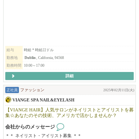
事も親切・丁寧に教えますので安心して働いて頂けます。
毎日たくさんの笑顔が生まれる場所、美をお届けする場所で一緒
に働きませんか？
まずはお気軽にご連絡下さい。ご応募お待ちしております。
https://viangehair.com/salon/dublin/
給与
時給 * 時給22ドル
勤務地
Dublin
, California, 94568
勤務時間
10:00～17:00
詳細
正社員
ファッション
2025年02月11日(火)
VIANGE SPA NAIL&EYELASH
【VIANGE HAIR】人気サロンがネイリストとアイリストを募
集☆あなたのその技術、アメリカで活かしませんか？
会社からのメッセージ
＊＊ ネイリスト・アイリスト募集 ＊＊