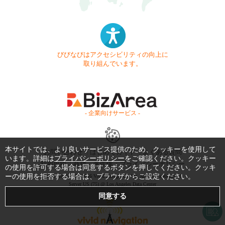
びびなびはアクセシビリティの向上に
取り組んでいます。
- 企業向けサービス -
本サイトでは、より良いサービス提供のため、クッキーを使用して
お問い合わせ
はじめてガイド
よくある質問
います。詳細は
プライバシーポリシー
をご確認ください。クッキー
利用規約
商標・著作権
プライバシーポリシー
の使用を許可する場合は同意するボタンを押してください。クッキ
ーの使用を拒否する場合は、ブラウザからご設定ください。
Copyright © 1999-2026 Vivid Navigation, Inc. All Rights Reserved.
Server US (75) @ Los Angeles Data Center