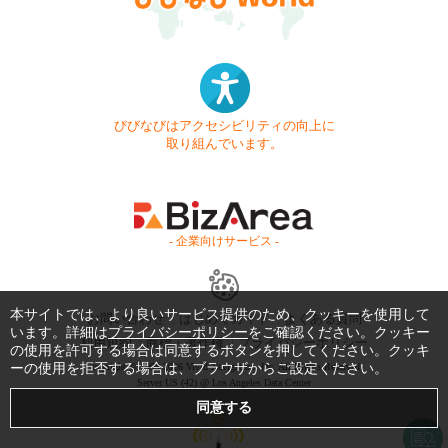
びびなびはアクセシビリティの向上に
取り組んでいます。
- 企業向けサービス -
本サイトでは、より良いサービス提供のため、クッキーを使用して
お問い合わせ
はじめてガイド
よくある質問
います。詳細は
プライバシーポリシー
をご確認ください。クッキー
利用規約
商標・著作権
プライバシーポリシー
の使用を許可する場合は同意するボタンを押してください。クッキ
ーの使用を拒否する場合は、ブラウザからご設定ください。
Copyright © 1999-2026 Vivid Navigation, Inc. All Rights Reserved.
Server US (42) @ Los Angeles Data Center