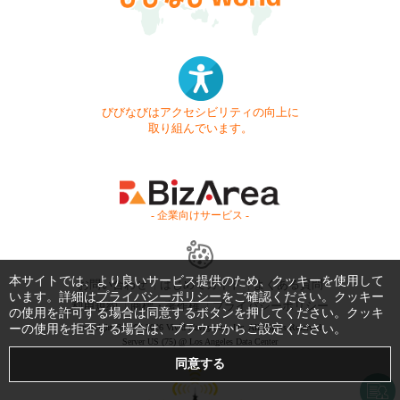
びびなびはアクセシビリティの向上に
取り組んでいます。
- 企業向けサービス -
本サイトでは、より良いサービス提供のため、クッキーを使用して
お問い合わせ
はじめてガイド
よくある質問
います。詳細は
プライバシーポリシー
をご確認ください。クッキー
利用規約
商標・著作権
プライバシーポリシー
の使用を許可する場合は同意するボタンを押してください。クッキ
ーの使用を拒否する場合は、ブラウザからご設定ください。
Copyright © 1999-2026 Vivid Navigation, Inc. All Rights Reserved.
Server US (75) @ Los Angeles Data Center