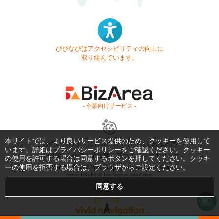
びびなびはアクセシビリティの向上に
取り組んでいます。
- 企業向けサービス -
本サイトでは、より良いサービス提供のため、クッキーを使用して
お問い合わせ
はじめてガイド
よくある質問
います。詳細は
プライバシーポリシー
をご確認ください。クッキー
利用規約
商標・著作権
プライバシーポリシー
の使用を許可する場合は同意するボタンを押してください。クッキ
ーの使用を拒否する場合は、ブラウザからご設定ください。
Copyright © 1999-2026 Vivid Navigation, Inc. All Rights Reserved.
Server US (44) @ Los Angeles Data Center