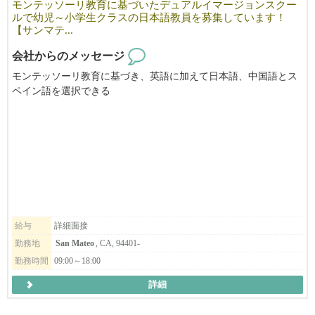
モンテッソーリ教育に基づいたデュアルイマージョンスクー
ルで幼児～小学生クラスの日本語教員を募集しています！
【サンマテ...
会社からのメッセージ
モンテッソーリ教育に基づき、英語に加えて日本語、中国語とス
ペイン語を選択できる
デュアルイマージョンクラスを実践する「Pacific Rim International
School」では、日本語教員を募集しています。
当校の職員たちは、それぞれの母国語を使い、多様な文化の中で
強い情熱を思いをもって教えています。
現在、幼児クラス～小学生クラスを担当してくださる日本語ネイ
ティブの先生を募集中！
✅日本語のネイティブスピーカー
✅AMI-trained(国際モンテッソーリ協会での研修を受けた方）
給与
詳細面接
※AMIトレーニングのスポンサーも可能です。
勤務地
San Mateo
, CA, 94401-
勤務時間
09:00～18:00
わたしたちの教育ビジョンにご賛同いただき、一緒に頑張ってい
詳細
ただける方は
是非レジュメをお送りください。