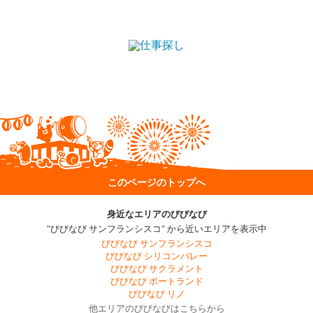
【応募先】
びびなび「応募はこちら」またはE-mail【careers@printschool.org
】へレジュメと簡単な自己紹介をお送りください。
※英語でお願いいたします。
Pacific Rim International School
454 Peninsula Ave.
San Mateo, CA 94401USA
Tel. (650) 685-1881
Fax: (650) 685-1820
このページのトップへ
www.printschool.org
careers@printschool.org
身近なエリアのびびなび
"びびなび サンフランシスコ" から近いエリアを表示中
びびなび サンフランシスコ
びびなび シリコンバレー
びびなび サクラメント
びびなび ポートランド
びびなび リノ
他エリアのびびなびはこちらから