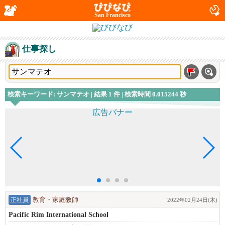
San Francisco
仕事探し
検索キーワード: サンマテオ | 結果 1 件 | 検索時間 0.015244 秒
正社員
教育・家庭教師
2022年02月24日(木)
Pacific Rim International School