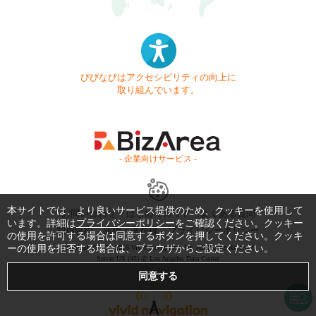
びびなびはアクセシビリティの向上に
取り組んでいます。
- 企業向けサービス -
本サイトでは、より良いサービス提供のため、クッキーを使用して
お問い合わせ
はじめてガイド
よくある質問
います。詳細は
プライバシーポリシー
をご確認ください。クッキー
利用規約
商標・著作権
プライバシーポリシー
の使用を許可する場合は同意するボタンを押してください。クッキ
ーの使用を拒否する場合は、ブラウザからご設定ください。
Copyright © 1999-2026 Vivid Navigation, Inc. All Rights Reserved.
Server US (43) @ Los Angeles Data Center