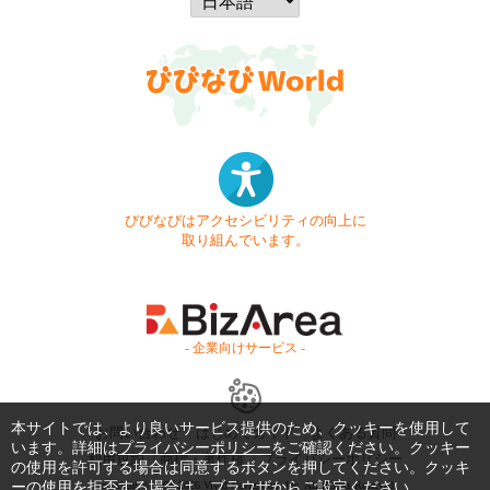
びびなびはアクセシビリティの向上に
取り組んでいます。
- 企業向けサービス -
本サイトでは、より良いサービス提供のため、クッキーを使用して
お問い合わせ
はじめてガイド
よくある質問
います。詳細は
プライバシーポリシー
をご確認ください。クッキー
利用規約
商標・著作権
プライバシーポリシー
の使用を許可する場合は同意するボタンを押してください。クッキ
Copyright © 1999-2026 Vivid Navigation, Inc. All Rights Reserved.
ーの使用を拒否する場合は、ブラウザからご設定ください。