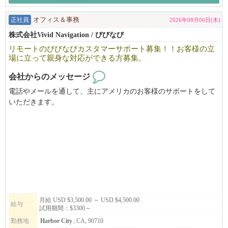
正社員
オフィス＆事務
2026年08月06日(木)
株式会社Vivid Navigation / びびなび
リモートのびびなびカスタマーサポート募集！！お客様の立
場に立って親身な対応ができる方募集。
会社からのメッセージ
電話やメールを通して、主にアメリカのお客様のサポートをして
いただきます。
操作方法やサービス・契約内容のご案内、テクニカルサポート、
またどうやったら広告効果を出せるか、お客様と一緒に悩み考え
て
サポートをするお仕事です。
責任感があり、マルチタスクや時間の管理が得意な方を募集して
います。
月給 USD $3,500.00 ～ USD $4,500.00
給与
試用期間：$3300～
勤務地
Harbor City
, CA, 90710