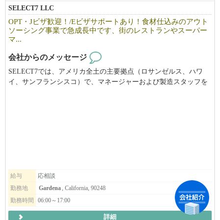
SELECT7 LLC
OPT・Jビザ歓迎！/Eビザサポートあり！食材仕込みのアウト
ソーシング事業で急成長中です、街のレストランやスーパー
マ...
会社からのメッセージ
SELECT7では、アメリカ全土の主要拠点（ロサンゼルス、ハワ
イ、サンフランシスコ）で、マネージャーおよび製造スタッフを
積極的に募集しています。
経験者はもちろん、OPTやビザサポートも充実しているため、海
外でのキャリアを築きたい方も安心してご応募いただけます。
【SELECT7ってどんな会社？】
SELECT7は「Central Kitchen for Local Restaurants」を標榜し、街の
レストラン様が、お店独自の価値を生み出す調理や接客に、限り
ある人材をより集中させられるよう、野菜などの食材を下ごしら
給与
応相談
えした商品をフレッシュな状態のままお届けするサービスを提供
勤務地
Gardena
, California, 90248
しております。
勤務時間
06:00～17:00
詳細