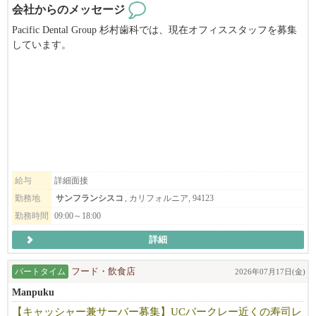
会社からのメッセージ
Pacific Dental Group 杉村歯科では、現在オフィススタッフを募集
しています。
◆福利厚生
デンタルオフィスでの経験がない方でも、トレーニング致します
ので、お気軽にお問合せ下さい。
食事補助
制服貸与
有給制度有り
昇給（実績に応じ）
ボーナス有り(実績とポジションに応じ）
健康保険サポート
労働ビザサポート*諸条件あり
住居紹介サポートあり
給与
詳細面接
勤務地
サンフランシスコ
, カリフォルニア, 94123
勤務時間
09:00～18:00
◆応募要件
詳細
飲食経験が３年以上（ジャンル不問）
店長・マネージャー（管理職）としての経験有り
パートタイム
フード・飲食店
2026年07月17日(金)
社会人としての最低限のPCスキル（エクセル・ワード等）
Manpuku
【キャッシャー兼サーバー募集】UCバークレー近くの寿司レ
ビザの発給も条件つきで、こちらでサポートします。