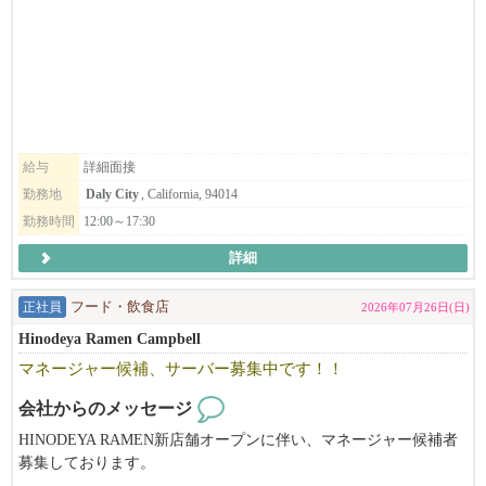
ールにてお気軽にお問い合わせください。
※給与は確約するものではなく能力で異なります。当社評価規定
により算出
※要項に明記されている給与は平均です。実際に平均以上取得し
ている方は管理者数の半分弱です。
▶︎応募のポイント♪
給与
詳細面接
おかげさまで大変多くのお問合せを頂いております。
勤務地
Daly City
, California, 94014
職務経歴や履歴書については、なるべく詳細を明記して頂けると
勤務時間
12:00～17:30
選考確率がグンっと上がります！
詳細
━━━━━━━━━━━━━━━━━━━━
正社員
フード・飲食店
2026年07月26日(日)
飲食業を愛する人に、次の世界を。
Hinodeya Ramen Campbell
ニューヨークで、ワイン片手にラーメンを食べる夫婦がいれば、
しゃぶしゃぶ、ラーメンを得意げに語るビジネスマンがシリコン
マネージャー候補、サーバー募集中です！！
バレーにいる。
会社からのメッセージ
デリバリーのうどんは大人気。
HINODEYA RAMEN新店舗オープンに伴い、マネージャー候補者
日本食の可能性が、ここにはある。
募集しております。
その最先端を、EK FOOD SERVICESは走っています。
店舗管理経験のある方大募集中です。Visaサポートあります。OP