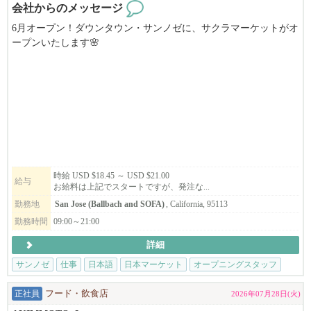
※アメリカに日本の食文化を広めたい方
会社からのメッセージ
※生きた英語を学びたい方
6月オープン！ダウンタウン・サンノゼに、サクラマーケットがオ
ープンいたします🌸
※お陰様で、沢山の皆様からのお問い合わせ頂いております。
日本の”コンビニ”を思わせるミニマートをアメリカで。
※まずはお早めにご応募・ご相談を頂ければと思います。
それに伴い、寿司職人を募集します！！
━━━━━━━━━━━━━━━━━━━━
サクラマーケットでは厳選された寿司ビュッフェ、DIY即席ラー
『飲食業界』のイメージ・働き方が１８０度変わる！
メン、日本酒&ビールバー、そして抹茶ドリンク店も併設しま
国内では体感できない働き方や面白さを全身で感じられる会社で
す。
す。
新鮮な弁当やおにぎりから、お気に入りの日本のスナックやドリ
ンクまで、大阪ならではの高品質な必需品もご用意しています！
時給 USD $18.45 ～ USD $21.00
◆◇飲食店もそこで働くスタッフも正当に評価される環境
給与
お給料は上記でスタートですが、発注な...
例えば、ラーメン１杯の値段ってどのくらいを想像しますか？
新店舗で一緒に働きませんか？？
勤務地
San Jose (Ballbach and SOFA)
, California, 95113
日本国内では​1,000円程度で食べられるお店もありますが、
勤務時間
09:00～21:00
アメリカでは​3000円前後が普通の値段！
【San Jose 店】
海外旅行に行ってびっくりしてしまう人もいますよね。
詳細
184 S Market St, Suite 120
San Jose, CA 95113
サンノゼ
仕事
日本語
日本マーケット
オープニングスタッフ
それは、そのブランドやそこで働くスタッフに対するリスペクト
の表れ。
Application Form : sakuramarketplace.com/jobs
正社員
フード・飲食店
2026年07月28日(火)
国内と比べる訳ではありませんが、そういった部分が大きく違う
Email : m.wada@osakamp.com
様に感じます。