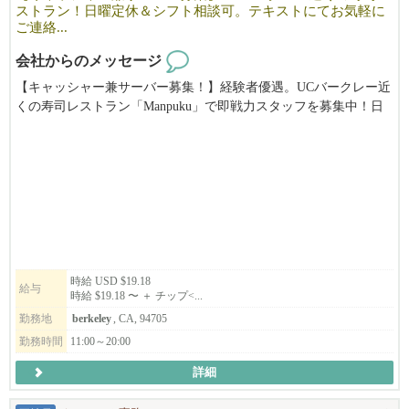
ストラン！日曜定休＆シフト相談可。テキストにてお気軽に
ご連絡...
応募者の方の状況によっても、スケジュールや条件等合わせる事
が出来るかと思います。
会社からのメッセージ
出来る限りスムーズに赴任出来るよう手助けするので、まずはお
【キャッシャー兼サーバー募集！】経験者優遇。UCバークレー近
気軽にご相談ください。
くの寿司レストラン「Manpuku」で即戦力スタッフを募集中！日
曜定休でプライベートも充実。慣れたらランチタイムをお任せし
弊社のミッションは本物の和食・ラーメンとつけ麺を現地にて提
ます。あなたの経験を活かせる環境です！（時給$19.18〜＋チッ
供すること、
プ）
そしてフルダイニングレストランとして、楽しい食の空間を創り
上げていく事です。
ミッションに共感して頂ける方、異国の地でキャリアアップを目
指したい方、将来基幹メンバーになって頂く方を大募集中です。
現在会社として大きく成長していく上で変革期の為、ともに成長
していける方に来て頂けると嬉しいです!
時給 USD $19.18
給与
時給 $19.18 〜 ＋ チップ<...
勤務地
berkeley
, CA, 94705
*応募の際は、必ず履歴書の送付を宜しくお願い致します。（日本
語/英語どちらでもOKです）
勤務時間
11:00～20:00
ご応募いただいた内容を確認のうえ、選考にお進みいただく場合
詳細
のみ、5日以内に弊社よりご連絡いたします。
期間内に弊社から連絡がない場合は、誠に恐れ入りますが今回は