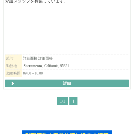
介護スタッフを募集しています。
😊アットホームな雰囲気で残業はあまりない働きやすい環境で
す。
😊未経験の応募もOK！
日本食が提供できる日本語スタッフ常駐の数少ないケアホームで
す。
日本人・日系人のシニアの皆さんに「日本らしさ」を感じてもら
いたい、
給与
詳細面接 詳細面接
そんな気持ちでここまでやってきました。
勤務地
Sacramento
, California, 95821
勤務時間
09:00～18:00
しっかり、トレーニングするプログラムがあります。
未経験者も大歓迎です！
詳細
ご応募の際には[応募はこちら]からご連絡ださい。
1/1
1