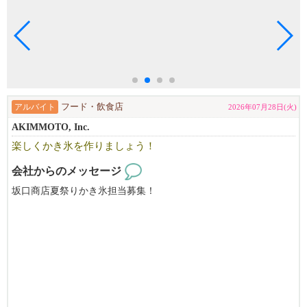
煙がもくもくのラーメン店や、所々汚い居酒屋…等、
そういったブランドは当社には１店舗もありません。
流行の最先端とも評される立地でも展開をしているから、
味だけでなくそういった部分にも随所にこだわりが多数！
そんな社風や条件が揃っているから、
日本国内で活躍された後、当社に活躍の場を移し働き続けている
スタッフも多数！
アルバイト
フード・飲食店
2026年07月28日(火)
◆◇不安を感じさせない店舗展開ペース！
AKIMMOTO, Inc.
202​5年も​3店舗の出店を実績と、2026年も​続々新店開店を予定して
楽しくかき氷を作りましょう！
い​ます！
勢いのある母体があるから、オープニングスタッフや昇格のチャ
会社からのメッセージ
ンスも多数！
坂口商店夏祭りかき氷担当募集！
キャリアアップを目指す方にも最適なタイミングです。
◆◇経験を活かし、新たな学びもある職場
ラーメンや居酒屋（個人店・チェーン店問わず）…など、
弊社展開ブランドに近い経験を持つ者から、多様な経験を経て、
マネージャーに就任している者…など、様々なスタッフが在籍し
活躍中！