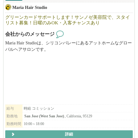
Maria Hair Studio
グリーンカードサポートします！サンノゼ美容院で、スタイ
リスト募集！日曜のみOK・入客チャンスあり
会社からのメッセージ
Maria Hair Studioは、シリコンバレーにあるアットホームなグロー
バルヘアサロンです。
日本人・韓国人スタイリストが在籍する多国籍な環境で、
お互いに協力しながら、それぞれの技術や経験を活かし、高いク
オリティのサービスを提供しています。
オーナーもスタッフも穏やかで話しやすく、
初めての方でも安心してスタートできる雰囲気を大切にしていま
す。
給与
時給 コミッション
当サロンでは、日常にフィットするナチュラルスタイルから、
勤務地
San Jose (West San Jose)
, California, 95129
トレンドスタイル、特別なイベント向けのスタイルまで幅広く対
勤務時間
10:00～18:00
応しており、
美容師として様々な技術・スタイルを経験できる環境です。
詳細