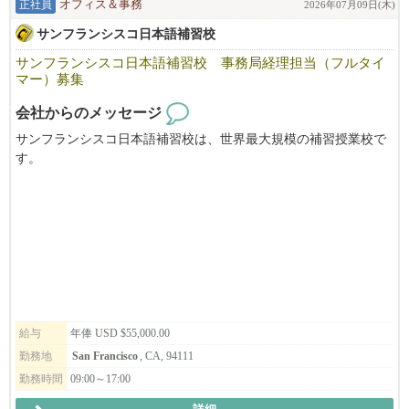
正社員
オフィス＆事務
2026年07月09日(木)
見送らせていただいたものとしてご了承ください。
サンフランシスコ日本語補習校
サンフランシスコ日本語補習校 事務局経理担当（フルタイ
【赴任までのプロセス】
マー）募集
1.履歴書送付（書類審査）
会社からのメッセージ
2.Zoom及び対面での面接 (2~3回）
サンフランシスコ日本語補習校は、世界最大規模の補習授業校で
3.採用決定
す。
4.ビザ資料集め
毎週土曜日を中心に年間43日間、サンフランシスコ・ベイエリア
5.日本の米国大使館での面接（資料が揃った後、2か月以内）
で生活する子供たち約1300人が元気に学んでいます。
6.赴任
教職員・生徒・保護者を支える事務局の経理担当者の募集です。
お気軽にご応募ください。
～米国内で労働可能なステータスをお持ちの方が対象となります
～
給与
年俸 USD $55,000.00
勤務地
San Francisco
, CA, 94111
勤務時間
09:00～17:00