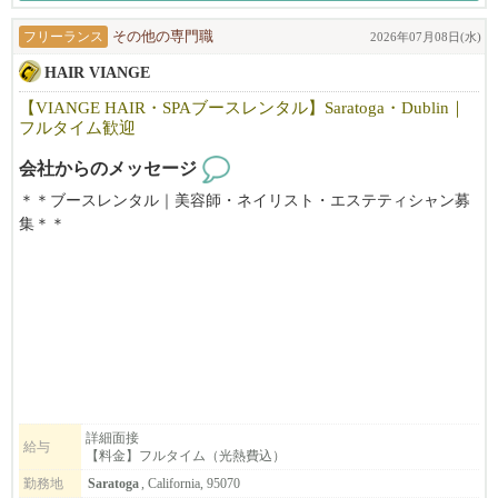
ローカルのお客様を中心に、新規・リピーターともに安定して来
フリーランス
その他の専門職
2026年07月08日(水)
店があり、
HAIR VIANGE
丁寧なカウンセリングと高いサービス品質を大切にしているた
め、
【VIANGE HAIR・SPAブースレンタル】Saratoga・Dublin｜
お客様との信頼関係を築きやすく、リピートにもつながりやすい
フルタイム歓迎
サロンです。
会社からのメッセージ
「Japanese Head Spa」は特に人気が高く、
＊＊ブースレンタル｜美容師・ネイリスト・エステティシャン募
他サロンと差別化できる技術として学ぶことができます。
集＊＊
リニューアルしたばかりの清潔で働きやすいサロンで、
【利用可能時間】
今後さらに拡大していく予定です。
☆週7日、8:00～20:00利用可能
お気軽に見学にお越しください。
「海外で働くのが初めてで不安…」という方も、しっかりサポー
トしますのでご安心ください！
【料金】
☆Saratoga
顧客がいない状態からでも入客できる環境があります。
ヘアブース：月$1000
まずはお気軽にご連絡ください！
スパルーム：月＄1300
詳細面接
給与
【料金】フルタイム（光熱費込）
☆Dublin
ヘアブース：月$900
勤務地
Saratoga
, California, 95070