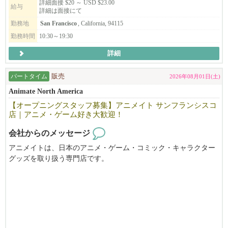
アニメやグッズが好きな方、明るく前向きに取り組める方歓迎！
詳細面接 $20 ～ USD $23.00
通じて仲間を大切にする。お客様、仲間、人と関わりながら幸せ
給与
詳細は面接にて
を感じ楽しく働けることを目指している、そんなチームです。
履歴書を usaanimateos950@gmail.com までお送りください。ご応募
勤務地
San Francisco
, California, 94115
お待ちしております。
未経験者でも大丈夫です。難しく考えることはありません。特別
勤務時間
10:30～19:30
な技能も要りません。人が好きで、人を笑顔にする事を仕事にし
詳細
たい方、世界で活躍したい方はぜひチームに加わってください！
お待ちしています。
パートタイム
販売
2026年08月01日(土)
Animate North America
【オープニングスタッフ募集】アニメイト サンフランシスコ
店｜アニメ・ゲーム好き大歓迎！
会社からのメッセージ
アニメイトは、日本のアニメ・ゲーム・コミック・キャラクター
グッズを取り扱う専門店です。
このたび、サンフランシスコ店のオープンに伴い、オープニング
スタッフを募集しています。
パートタイム・フルタイムともに募集中！
アニメやゲームが好きな方はもちろん、接客が好きな方や、日本
語・英語を活かして働きたい方も大歓迎。