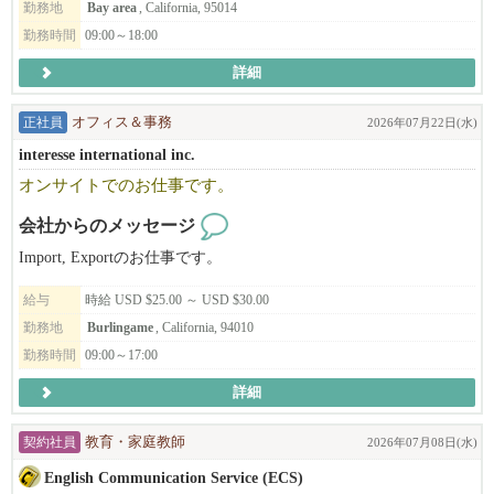
勤務地
Bay area
, California, 95014
・少人数で落ち着いた、アットホームな雰囲気
勤務時間
09:00～18:00
▼ご応募はこちら
詳細
日本語でMIKIまでご連絡ください！
正社員
オフィス＆事務
2026年07月22日(水)
NAO'RU Beauty Salon
Tel: 408-309-9557 (テキストOK)
interesse international inc.
Address: 1082 E El Camino Rl. #4, Sunnyvale, CA 94087
オンサイトでのお仕事です。
ビザサポートについて
会社からのメッセージ
長く働いてくださる方、スキルや姿勢がサロンとマッチした方に
Import, Exportのお仕事です。
は、Eビザサポートも検討可能です（条件あり）。
給与
時給 USD $25.00 ～ USD $30.00
あなたの「好き」や「経験」を活かして、NAŌRUで、より深く、
勤務地
Burlingame
, California, 94010
美容と健康の世界に触れてみませんか？
勤務時間
09:00～17:00
ご応募を心よりお待ちしております。
詳細
契約社員
教育・家庭教師
2026年07月08日(水)
English Communication Service (ECS)