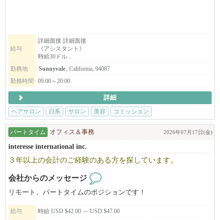
募集職種
・スタイリスト
・アシスタント
詳細面接 詳細面接
給与
《アシスタント》
・ボディマッサージセラピスト（同時募集）
時給30ドル...
勤務地
Sunnyvale
, California, 94087
こんな方をお待ちしています
・美容師免許（日本または米国）をお持ちの方、または実務経験
勤務時間
09:00～20:00
のある方
詳細
・東洋医学や自然派美容に興味がある方
・一人ひとりのお客様と丁寧に向き合いたい方
ヘアサロン
日系
サロン
美容
コミッション
・向上心を持ち、学びながら成長していける方
パートタイム
オフィス＆事務
2026年07月17日(金)
※長期で働ける方を歓迎します。
interesse international inc.
３年以上の会計のご経験のある方を探しています。
NAŌRUで働く魅力
・時給$30〜（経験・能力により優遇）
会社からのメッセージ
・トップスタイリストMiki（中医学博士）から直接学べる環境
リモート、パートタイムのポジションです！
・東洋医学・筋膜・経絡理論を取り入れた、他にはない技術が身
につきます
給与
時給 USD $42.00 ～ USD $47.00
・柔軟なシフト制・日本語が通じる安心の職場