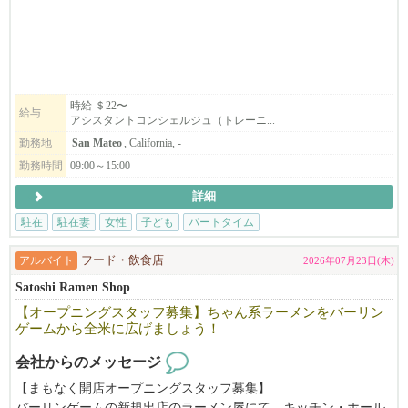
https://www.mugizo-us.com
私たちは単なるハウスキーピングではありません。
忙しい日常を支えるホームコンシェルジュとして、
RAMEN IZAKAYA YUGEN
日本の家事で日々の安心と心地よさをお届けしています。
https://www.yugen-us.com
現在サンマテオ支部、サンタクララ支部、イーストベイ支部が発
時給 ＄22〜
SHABUWAY
給与
アシスタントコンシェルジュ（トレーニ...
足しました。
https://www.shabuway.com
更なるサービス拡大のためベイエリア全域でコンシェルジュを募
勤務地
San Mateo
, California, -
集しています。
━━━━━━━━━━━━━━━━━━━━━━━━━━━━━━
勤務時間
09:00～15:00
詳細
※米国での違法就労や観光ビザ等での就労は一切お受けしており
英語に自信がない、社会と繋がりを持ちたい、日々にやりがいを
ません。
駐在
駐在妻
女性
子ども
パートタイム
感じたい方
※書類選考での落選した方への返答は致しておりません。何卒ご
子どもの学校の時間しか働けない、未経験の方も歓迎します。
理解頂ければと思います。
アルバイト
フード・飲食店
2026年07月23日(木)
トレーニングもありますし、不安なまま1人にしません。
※過去に一度落選した方への返答は致しておりません。
Satoshi Ramen Shop
【オープニングスタッフ募集】ちゃん系ラーメンをバーリン
ゲームから全米に広げましょう！
さまざまな背景や課題を抱える日本人女性が、安心して働ける場
をつくりたい、その想いで立ち上げた会社です。
会社からのメッセージ
たくさんの日本人女性が働いています。
【まもなく開店オープニングスタッフ募集】
バーリンゲームの新規出店のラーメン屋にて、キッチン・ホール