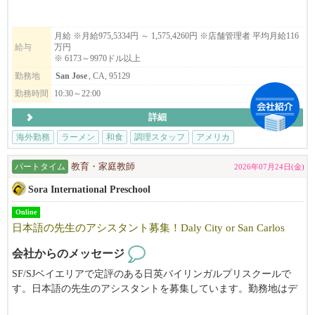
⇨ ⇨ アメリカという国で働く。あなたの経験を世界へ。夢の
アメリカへ、世界進出のチャンスを掴みませんか？業務拡大に伴
月給 ※月給975,5334円 ～ 1,575,4260円 ※店舗管理者 平均月給116
給与
万円
い、米国で活躍する仲間を大募集します！⇨ ⇨
※ 6173～9970ドル以上
勤務地
San Jose
, CA, 95129
▶︎こんな方は、まずはご応募してみてください。
日本在住でアメリカでの飲食業の大成功を夢見ている方。米国在
勤務時間
10:30～22:00
住者で転職をお考えの方。
詳細
▶︎弊社の特徴
海外勤務
ラーメン
和食
調理スタッフ
アメリカ
年間最大​14日間の長期リフレッシュ休暇取得可能！殆どの社員の
皆さんが年に1度は2週間程度の帰国やバケーションを楽しんでま
パートタイム
教育・家庭教師
2026年07月24日(金)
す！
Sora International Preschool
「ええっ！そんなに休み取れるんですか？と驚かれる事も多いで
す。」（笑）
Online
日本語の先生のアシスタント募集！Daly City or San Carlos
当社ブランドで働​く店舗管理者の平均年収は約1​,402万円（日本人
会社からのメッセージ
スタッフ平均月給​116.9万円）。
SF/SJベイエリアで定評のある日英バイリンガルプリスクールで
​※為替レート $1=¥158 （2026年3月換算）
す。日本語の先生のアシスタントを募集しています。勤務地はデ
​※2​025年1月から7月までの平均月給実績より算出
イリーシティ、またはサンカルロスです。ご興味がある方は、メ
​※月給平均給与は1年以上勤務している2025年の平均月給実績