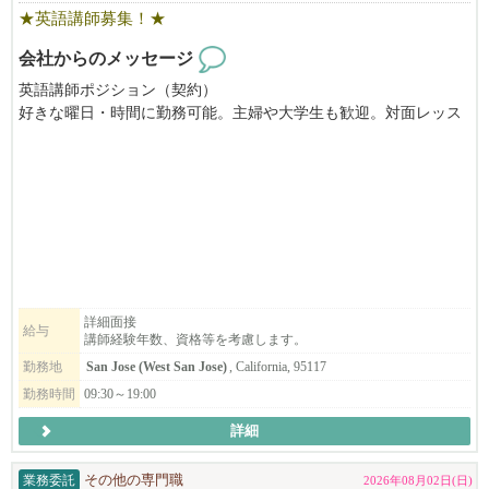
★英語講師募集！★
会社からのメッセージ
英語講師ポジション（契約）
好きな曜日・時間に勤務可能。主婦や大学生も歓迎。対面レッス
ン、平日午後２時〜７時の間に勤務できる方、子ども好きな方、
長期または夏の間の短期勤務ができる方を募集しています。
日本から来て間もないご家族が、まずぶつかるのが言葉の壁であ
る『英会話』。日英バイリンガル講師のニーズが増えています。
きめ細かいサービスが沢山のご家族にご好評いただいておりま
す。大変やりがいのあるお仕事です。要US労働許可。資格や経験
がない場合でも、まずはお気軽にお問い合わせください。
English Communication Service (ECS) is seeking dedicated English teac
詳細面接
給与
講師経験年数、資格等を考慮します。
hers who strive to help students reach their full potential while providing
instruction with empathy and care.
勤務地
San Jose (West San Jose)
, California, 95117
勤務時間
09:30～19:00
詳細
業務委託
その他の専門職
2026年08月02日(日)