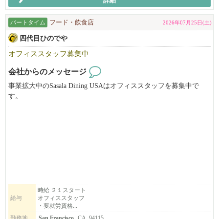
詳細
パートタイム
フード・飲食店
2026年07月25日(土)
四代目ひのでや
オフィススタッフ募集中
会社からのメッセージ
事業拡大中のSasala Dining USAはオフィススタッフを募集中で
す。
当社はひのでやラーメン（Hinodeya Ramen）とSoba Dining SORA
を運営中です。
６月１日には初のEast BayのHinodeya Ramen Berkeley をGrand Open
ing！！
UC Berkeleyから徒歩１分です！
一生懸命に働いているスタッフを支えてくれるオフィススタッフ
を募集していますので、
時給 ２１スタート
給与
オフィススタッフ
就労資格をお持ちの方、是非ご応募ください。
・要就労資格...
あわせて、新店Hinodeya Ramen Berkeley店で働いて頂けるスタッ
勤務地
San Francisco
, CA, 94115