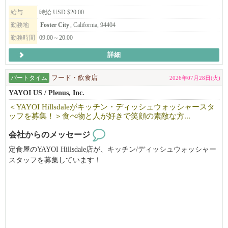
◆◇ビザ取得に際し、経験ジャンルの部分での規定もあります為、
給与
時給 USD $20.00
応募・面接時に詳細のお話しをさせていただければと思います
が、
勤務地
Foster City
, California, 94404
ご自身の経験を活かせ、実践の中で新たな学びを感じられる職場
勤務時間
09:00～20:00
です！
詳細
味・食材を含めクオリティにこだわる店舗を展開中だから、
仕事内容にもご納得いただけるかと思います。
パートタイム
フード・飲食店
2026年07月28日(火)
━━━━━━━━━━━━━━━━━━━━
YAYOI US / Plenus, Inc.
＜YAYOI Hillsdaleがキッチン・ディッシュウォッシャースタ
◆◇現在のスタッフについて
ッフを募集！＞食べ物と人が好きで笑顔の素敵な方...
在籍スタッフは​約1000名の大人数を抱える当社では、日本人スタ
ッフも45以上活躍中！
会社からのメッセージ
海外での勤務自体が初挑戦の方も、新たな挑戦の場として選ばれ
定食屋のYAYOI Hillsdale店が、キッチン/ディッシュウォッシャー
る会社です。
スタッフを募集しています！
食べ物と人が好きで笑顔の素敵な方、お待ちしています。
最初は英語が全く話せない状態で入社し、今では大活躍中の方も
おります。
DOE from $19 + Tip
働くうちに徐々に覚えていってもらえればOKですし、
ほとんどのスタッフが、いつの間にかコミュニケーションを取れ
ご興味のある方は、ぜひご応募ください！
るようになっているのでご安心を。
将来の部分までサポートしのびのび活躍してもらっています。