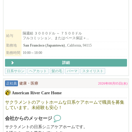
ライセンス取得のためのサポートもいたします。
マネージャとして力を発揮でできる方を募集いたします。
スタイリストも募集します。
フリーや飛び込みのお客様が大変多く、
すぐに稼げるようになりますよ。
隔週給 ３０００ドル ～ ７５００ドル
給与
フルコミッション、またはベース保証＋...
まずはお気軽にご応募ください！
勤務地
San Francisco (Japantown)
, California, 94115
勤務時間
10:00～18:00
※必ず履歴書を添付の上ご応募ください。書類審査の上ご連絡さ
詳細
せて頂きます。
日系サロン
ヘアカット
髪の毛
パーマ
スタイリスト
正社員
健康・医療
2026年08月05日(水)
American River Care Home
サクラメントのアットホームな日系ケアホームで職員を募集
しています。未経験も安心！
会社からのメッセージ
サクラメントの日系シニアケアホームです。