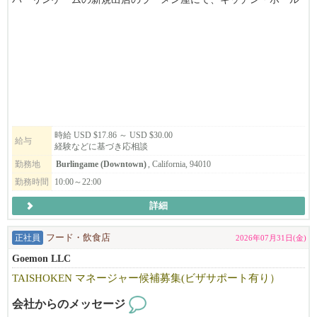
をお手伝いいただける方を募集しています。
ご興味のある方は、ぜひお気軽にお問い合わせください。
時給 USD $17.86 ～ USD $30.00
給与
経験などに基づき応相談
勤務地
Burlingame (Downtown)
, California, 94010
勤務時間
10:00～22:00
詳細
正社員
フード・飲食店
2026年07月31日(金)
Goemon LLC
TAISHOKEN マネージャー候補募集(ビザサポート有り）
会社からのメッセージ