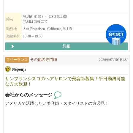
新しいお店を一緒につくり、お客様に「また来たい」と思ってい
ただける店舗を目指しませんか？
詳細面接 $18 ～ USD $22.00
給与
詳細は面接にて
レジュメを添えてご応募ください。皆さまからのご応募を心より
勤務地
San Francisco
, California, 94115
お待ちしております。
勤務時間
10:30～19:30
詳細
フリーランス
その他の専門職
2026年07月09日(木)
Nepenji
サンフランシスコのヘアサロンで美容師募集！平日勤務可能
な方大歓迎！
会社からのメッセージ
アメリカで活躍したい美容師・スタイリストの方必見！
Nepenjiは、サンフランシスコのジャパンタウンで３５年の歴史を
持つ日本人経営の美容院です。
日本にも美容院３軒とエステサロンが有ります。