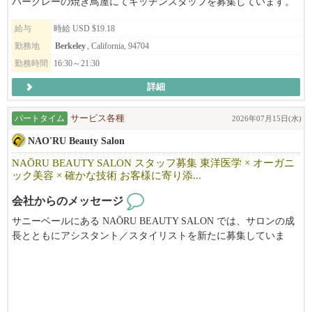
バークレーの焼き鳥屋にてキッチンスタッフを募集しています。
給与
時給 USD $19.18
勤務地
Berkeley
, California, 94704
勤務時間
16:30～21:30
詳細
パートタイム
サービス各種
2026年07月15日(水)
NAO'RU Beauty Salon
NAŌRU BEAUTY SALON スタッフ募集 東洋医学 × オーガニ
ック美容 × 確かな技術 お客様に寄り添...
会社からのメッセージ
サニーベールにある NAŌRU BEAUTY SALON では、サロンの成
長とともにアシスタント／スタイリストを新たに募集していま
す。
東洋医学と自然療法を取り入れた独自の施術を通じて、お客様一
人ひとりの「本来の美しさと健康」を引き出すことを大切にして
います。