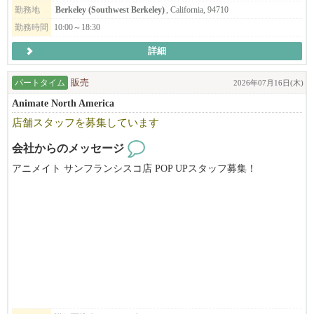
a, and problem-solving abilities, with an added interest in or knowledge
れ、和食を極めた料理人が作った「和ラーメン」としての新ジャ
勤務地
Berkeley (Southwest Berkeley)
, California, 94710
of Japanese culture being a huge plus.
ンルを確立、ラーメン店がどんどん増えつつある激戦区CAベイエ
勤務時間
10:00～18:30
リアにおいてもOPEN以来常に地域のトップランキングに座して
詳細
順調に走ってまいりました。
パートタイム
販売
２０１６年に米国に進出、サンフランシスコのジャパンタウンで
2026年07月16日(木)
「ひのでや」の営業開始。その後、現在までにカリフォルニア州
Animate North America
のサンフランシスコで直営４店舗、テキサスのダラスで直営１店
店舗スタッフを募集しています
舗を運営し、ロサンゼルスで初の直営店が９月にオープンする人
気ラーメン店。まだまだ成長途中の企業です。目標通り世界5極体
会社からのメッセージ
制（北米・中南米・アジア・オセアニア・ヨーロッパ進出を2030
アニメイト サンフランシスコ店 POP UPスタッフ募集！
年までに達成）に向けて鋭意躍進を続けていくことも目標として
頑張っています。もちろん、日本や米国内でも展開を進めますの
アニメイトは日本のアニメ・ゲーム関連商品の専門店です。
で、そこを攻め、そして守ってくれる仲間も求めています。
8月上旬～8月中旬頃から勤務開始予定。週3～5日勤務、週末勤務
新天地への挑戦と足元の守り、そのための会社体制、ストラテジ
可能な方大歓迎です！
ーは「システムで成功し、チーム力で勝つ！」完成されたレシ
実働6～8時間（休憩1時間）。日本語・英語（日常会話レベル）が
ピ、オペレーションを守りつつさらにブラッシュアップしなが
できる方。
ら、差別化された商品そのものはもちろん、料理だけでなく、食
事を通じてお客様に「幸せな食事の体験、日本らしさを感じさ
レジ・商品陳列・接客など店舗運営業務をお任せします。
せ、幸せを提供する」ことを理念としています。そして、仕事を