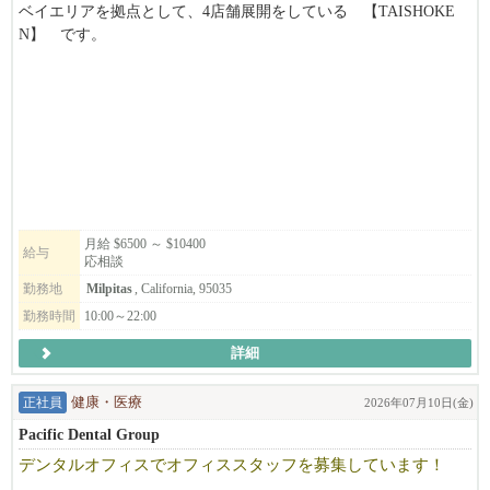
ベイエリアを拠点として、4店舗展開をしている 【TAISHOKE
N】 です。
キッチンの管理職ポジションを募集致します。
弊社の''和食で幸せを創っていく''ミッションに共感頂ける方、
アメリカの飲食に本気で挑戦していきたい方のご応募、お待ちし
ております!
*別ブランドのStonemill Matchaも含め、それぞれ店舗展開を計画
しております。
候補者の方のキャリアアップとして、将来的に次のステージを目
月給 $6500 ～ $10400
給与
応相談
指せるような
会社を目指しています。
勤務地
Milpitas
, California, 95035
勤務時間
10:00～22:00
詳細
◆月給レンジ$6500~$10400
＊ポジションによりますが、規定範囲内での残業代込みで
正社員
健康・医療
2026年07月10日(金)
約$6500-10400程になります。
Pacific Dental Group
昇給して店舗責任者のGMになれば年収で120k以上+ボーナスに
デンタルオフィスでオフィススタッフを募集しています！
なります。