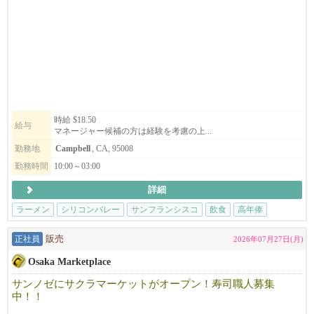
Tの方も歓迎です。
アメリカという国で、次のキャリアを歩む。
飲食業を愛するあなたに、新しい挑戦の形を提案します。
未経験者の方でも歓迎です。ご応募お待ちしております。
お気軽にお問い合わせください（415-786-0187 三浦）
━━━━━━━━━━━━━━━━━━━━
◆◇こんな方はぜひご応募をご検討ください◇◆
時給 $18.50
給与
★日本での飲食経験4年以上必須となります。
マネージャー候補の方は経験を考慮の上...
☆ビザの観点から採用が難しい方への通達はしておりません。
勤務地
Campbell
, CA, 95008
勤務時間
10:00～03:00
※飲食店での転職先をお探しの方（日本・米国から）
※現状に満足を得られいない方
詳細
※休みが週休2日取れてない方
ラーメン
シリコンバレー
サンフランシスコ
飲食
高年俸
★日本での飲食経験が4年以上の方（日本でのアルバイト含む）
※米国在住者の方（在米就労資格をお持ちの方）
正社員
販売
2026年07月27日(月)
※ラーメン、しゃぶしゃぶ、うどん、焼き鳥の業態経験のある方
※ビザ代を負担して欲しい方
Osaka Marketplace
※90万円以上の月給を希望の方
サンノゼにサクラマーケットがオープン！寿司職人募集
※これからの大成長を共に進めたい方
中！！
※アメリカで1番の飲食店を作りたい方