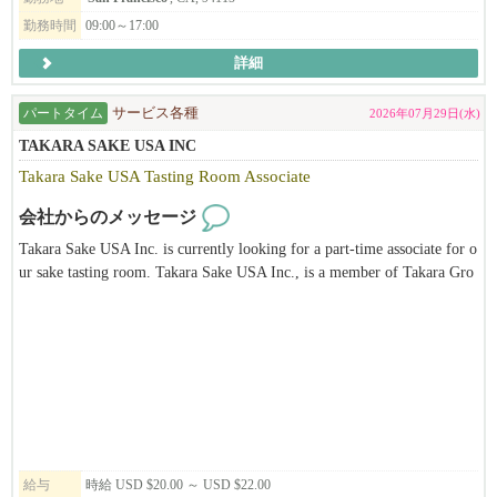
フも募集しております（要就労資格）。
勤務時間
09:00～17:00
詳細
弊社 彩々楽ダイニンググループは創業1886年本社は埼玉県。日本
料理店を始めとして蕎麦店や和風ラーメン店など和食を軸とした
パートタイム
サービス各種
2026年07月29日(水)
飲食店を展開している会社です。元々は埼玉の片田舎の一飲食店
であった実家「ひのでや食堂」でしたが、4代目当主である私が20
TAKARA SAKE USA INC
代30代と欧州や米国などで海外勤務をした経験を通じ、世界にお
Takara Sake USA Tasting Room Associate
ける和食の特異性（うまみ だしの概念）や調理技巧の素晴らし
さに気づいたことから、こういった素晴らしい日本の食文化を世
会社からのメッセージ
界中どこでも誰でも楽しめる普遍的なものにしたい！ダシの文化
Takara Sake USA Inc. is currently looking for a part-time associate for o
を広めたい！と決心し、その手段として懐石や純和食などではな
ur sake tasting room. Takara Sake USA Inc., is a member of Takara Gro
く、ラーメンで挑戦しようと奮起して10カ年の海外進出計画を立
up, the leading corporation of alcohol-related business and biotechnolog
てて実行し2016年に米国進出を果たしました。
y based in Japan. Takara Sake USA Inc. was established in 1983 in Berk
eley, California. The main products produced in Berkeley are the "Sho C
そのような経緯で生まれた我々「和風ラーメンひのでや HIONOD
hiku Bai" brand of Sake, "Takara Mirin" and Plum wine. We also have a
EYA RAMEN AND BAR」は単にラーメンを売る「海外のラーメン
unique Tasting Room and Sake Museum. It is our hope to introduce the
店」ということではありません。ダシの文化、うまみの魅力を和
public not only to different types of sake but also to Japanese culture thr
風だしラーメンを通じて全米、そして世界に広める。という理念
ough our facilities. This position is ideal for someone who has a passion
を実行するために進出した業態です。米国を始め世界でRAMENの
for sake and its traditions, is eager to continue learning, and possesses att
主流である「TONKOTSU とんこつ」でなく、和風「だしラーメ
ention to detail, organizational skills, time management, physical stamin
給与
時給 USD $20.00 ～ USD $22.00
ン」での勝負です。唯一無二の我々のだしラーメンは差別化さ