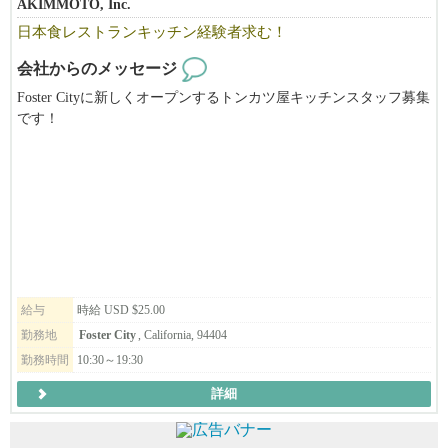
AKIMMOTO, Inc.
だからこそ、働くスタッフには給与などの部分でしっかりと還元
日本食レストランキッチン経験者求む！
することができているんです！
会社からのメッセージ
◆◇実際に、当社で働く日本人スタッフの給与は
Foster Cityに新しくオープンするトンカツ屋キッチンスタッフ募集
​※月給975,5334円～1,575,4260円​ →​ 6173ドル～9970ドル以上 ​※
です！
$1=¥1​58 （2026年3月換算）
頑張って働いてもらった分は、しっかりと給与で評価していま
す。
◆◇働きやすい環境面も完備！
既定の休暇・勤務時間を遵守する事が法律で定められており、
公休やシフト管理された勤務時間など、無理なく働ける環境が整
っています。
若手～中堅問わず、全員が働きやすい環境整備を、
給与
時給 USD $25.00
会社として推進し、常にブラッシュアップしているんです！
なんと、年間最大​14日間のリフレッシュ休暇、2週間程度のバケー
勤務地
Foster City
, California, 94404
ションを皆さん楽しんでます！
勤務時間
10:30～19:30
詳細
━━━━━━━━━━━━━━━━━━━━
◆◇オシャレに『笑顔』で働ける！