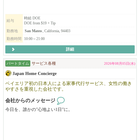
━━━━━━━━━━━━━━━━━━━━
時給 DOE
給与
DOE from $19 + Tip
◆◇もっと我々を知りたい人には。
勤務地
San Mateo
, California, 94403
EK FOOD SERVICES
勤務時間
10:00～21:00
http://www.ekfoodservices.com/
詳細
Workstyle / アメリカでの働き方改革
パートタイム
サービス各種
2026年08月05日(水)
http://www.ekfoodservices.com/workstyle/
Japan Home Concierge
Interview / インタビュー
ベイエリア初の日本人による家事代行サービス、女性の働き
http://www.ekfoodservices.com/interview/
やすさを重視した会社です。
バイリンガール Chikaさんとのコラボ
会社からのメッセージ
https://youtu.be/psfcZrf47sU
今日を、誰かの”心地よい1日”に。
まるふくらぁめん
Japan Home Concierge は、ベイエリア初の日本人による家事代行サ
https://www.marufukuramen.com
ービスです。
うどん 麦蔵