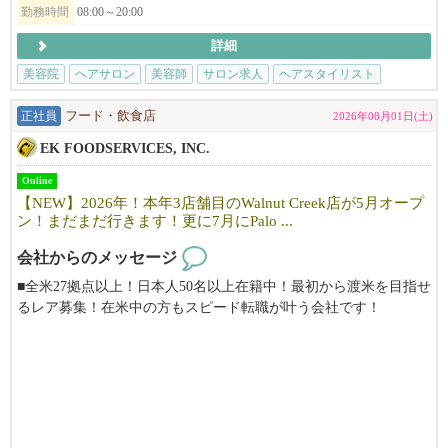
スパルーム：月＄900
勤務時間
08:00～20:00
詳細
【サロンについて】
カリフォルニアで10年以上地元のお客様に愛されているJapanese h
美容院
ヘアサロン
美容師
サロン求人
ヘアスタイリスト
air salonです。
「日本の技術で満足してもらいたい！」そんな思いで一人一人の
正社員
フード・飲食店
2026年08月01日(土)
お客様に満足頂けるよう日本のサービスを提供しています。
EK FOODSERVICES, INC.
明るく、フレンドリーな雰囲気で、溶け込みやすい環境です。仕
事も親切・丁寧に教えますので安心して働けます。
Online
まずはお気軽にfostercity@viangehair.comへご連絡下さい。ご応募
【NEW】2026年！本年3店舗目のWalnut Creek店が5月オープ
お待ちしております。
ン！まだまだ行きます！更に7月にPalo ...
会社からのメッセージ
■全米27拠点以上！日本人50名以上在籍中！最初から渡米を目指せ
るレア募集！在米中の方もスピード転職が叶う会社です！
■当社は安心のE２ビザ長期5年滞在サポート。J1ビザの様な短期の
縛りや日本での研修はありません！
■100%米国法人企業です。
■月給975,5334円～1,575,4260円
→6173ドル～9970ドル以上