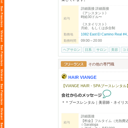
東洋医学と自然療法を取り入れた独自
今後さらに拡大していく予定です。
詳細面接 詳細面接
大切にしています。
《アシスタント》
「海外で働くのが初めてで不安…」と
時給30ドル〜
給与
募集職種
顧客がいない状態からでも入客できる
《スタイリスト》
月給、もしくは歩合制
・スタイリスト
まずはお気軽にご連絡ください！
・アシスタント
1082 East El Camino Real #
勤務地
・ボディマッサージセラピスト（同時
09:00～20:00
勤務時間
こんな方をお待ちしています
ヘアサロン
日系
サロン
美容
コ
・美容師免許（日本または米国）をお
・東洋医学や自然派美容に興味がある
・一人ひとりのお客様と丁寧に向き合
その他の専門職
・向上心を持ち、学びながら成長して
HAIR VIANGE
※長期で働ける方を歓迎します。
【VIANGE HAIR・SPAブースレンタル】
NAŌRUで働く魅力
・時給$30〜（経験・能力により優遇）
・トップスタイリストMiki（中医学博
・東洋医学・筋膜・経絡理論を取り入
＊＊ブースレンタル｜美容師・ネイリ
・柔軟なシフト制・日本語が通じる安
・少人数で落ち着いた、アットホーム
【利用可能時間】
詳細面接
☆週7日、8:00～20:00利用可能
▼ご応募はこちら
【料金】フルタイム（光熱費
お気軽に見学にお越しください。
給与
☆Saratoga
日本語でMIKIまでご連絡ください！