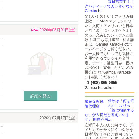
業
毎日営業中！！
クパティーノでカラオケなら
Gamba K...
楽しい！嬉しい！アメリカ初
上陸！ DAM＆デンモクIDつ
いに入荷！アメリカでも日本
2026年08月01日(土)
と同じようにカラオケを楽し
める、充実したシステムと曲
数！ 新曲も毎月追加！料金詳
細は、Gamba Karaoke のホ
ームページをご覧ください。
お一人様でもいつでも気軽に
利用できるウレシイ料金設
定。デート、誕生日会、夜の
お出かけ、宴会、などなどの
機会にぜひGamba Karaoke
にお越しください！
+1 (408) 865-0955
Gamba Karaoke
詳細を見る
保険は「何を選
ぶか」よりも、
「誰に相談する
か」が大切だと考えていま
2026年07月17日(金)
す。 制度や内...
在米日本人の方に向けて、ア
メリカの分かりにくい保険を
日本語で丁寧にご案内してい