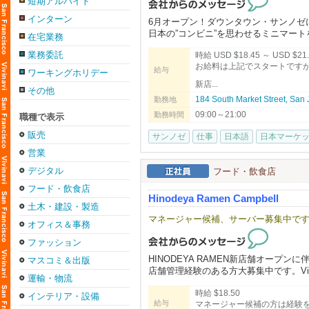
短期アルバイト
インターン
6月オープン！ダウンタウン・サンノゼ
日本の”コンビニ”を思わせるミニマー
在宅業務
業務委託
時給 USD $18.45 ～ USD $21
それに伴い、寿司職人を募集します！
お給料は上記でスタートです
給与
ワーキングホリデー
サクラマーケットでは厳選された寿司ビ
新店...
その他
併設します。
184 South Market Street, S
勤務地
新鮮な弁当やおにぎりから、お気に入
09:00～21:00
ています！
勤務時間
職種で表示
販売
サンノゼ
仕事
日本語
日本マーケ
新店舗で一緒に働きませんか？？
営業
【San Jose 店】
デジタル
フード・飲食店
184 S Market St, Suite 120
San Jose, CA 95113
フード・飲食店
Hinodeya Ramen Campbell
土木・建設・製造
Application Form : sakuramarketplace.
マネージャー候補、サーバー募集中で
Email : m.wada@osakamp.com
オフィス＆事務
ファッション
HINODEYA RAMEN新店舗オープ
マスコミ＆出版
店舗管理経験のある方大募集中です。Vi
運輸・物流
時給 $18.50
未経験者の方でも歓迎です。ご応募お
インテリア・設備
給与
マネージャー候補の方は経験
お気軽にお問い合わせください（415-786