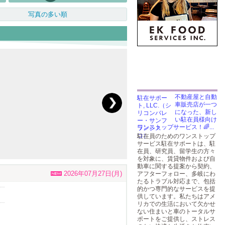
写真の多い順
不動産屋と自動
車販売店が一つ
になった、新し
い駐在員様向け
ワンストップサービス！🌈...
駐在員のためのワンストップ
サービス駐在サポートは、駐
在員、研究員、留学生の方々
を対象に、賃貸物件および自
動車に関する提案から契約、
2026年07月27日(月)
アフターフォロー、多岐にわ
たるトラブル対応まで、包括
的かつ専門的なサービスを提
供しています。私たちはアメ
リカでの生活において欠かせ
ない住まいと車のトータルサ
ポートをご提供し、ストレス