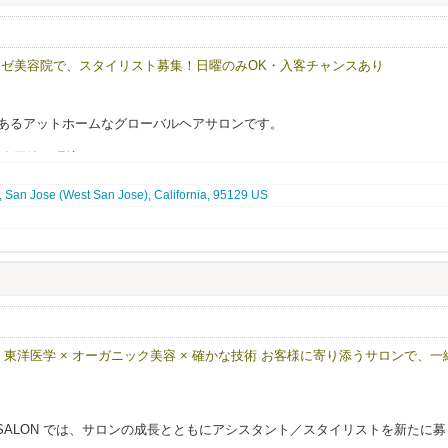
ゼ美容院で、スタイリスト募集！日曜のみOK・入客チャンスあり
ンバレーにあるアットホームなグローバルヘアサロンです。
る多国籍な環境で、
術や経験を活かし、高いクオリティのサービスを提供しています。
 San Jose (West San Jose), California, 95129 US
すく、
る雰囲気を大切にしています。
チュラルスタイルから、
けのスタイルまで幅広く対応しており、
経験できる環境です。
ピーターともに安定して来店があり、
品質を大切にしているため、
ッフ募集 東洋医学 × オーガニック美容 × 確かな技術 お客様に寄り添うサロンで、一
ピートにもつながりやすいサロンです。
高く、
ぶことができます。
TY SALON では、サロンの成長とともにアシスタント／スタイリストを新たに募
やすいサロンで、