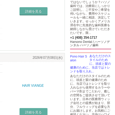
ではないでしょうか？ハソノ
を
歯科では、治療前にしっかり
ご説明し、ご不安やご希望を
詳細を見る
伺いながら、費用やスケジュ
ールも一緒に相談、決定して
いきます。せっかくアメリカ
滞在中に先進的な歯科医療を
納得しながら受けていただき
たいです。限...
+1 (408) 354-1717
Harsono Dental / ハーソノデ
ンタル ハーソノ歯科
あなただけのス
2026年07月08日(水)
タイルのため
に、頭皮と髪の
健康のために、当店ではトレ
ンドを取り入れ...
あなただけのスタイルのため
に、頭皮と髪の健康のため
に、当店ではトレンドを取り
入れながら使用するカラーや
パーマ剤までこだわり、癒し
の空間をご提供させて頂いて
います。日本の医療用ウィッ
グ会社との提携が始まり、部
分、フルウィッグを必要な方
にお届けします。お気軽にご
詳細を見る
相談ください。店内はハワイ