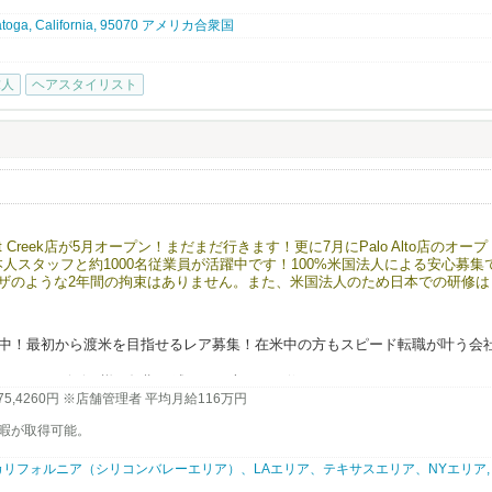
aratoga, California, 95070 アメリカ合衆国
nyvale, CA 94087
求人
ヘアスタイリスト
サロンとマッチした方には、Eビザサポートも検討可能です（条件あり）。
、NAŌRUで、より深く、美容と健康の世界に触れてみませんか？
ているJapanese hair salonです。
」そんな思いで一人一人のお客様に満足頂けるよう日本のサービスを提供して
け込みやすい環境です。仕事も親切・丁寧に教えますので安心して働けます。
t Creek店が5月オープン！まだまだ行きます！更に7月にPalo Alto店のオープ
ehair.comへご連絡下さい。ご応募お待ちしております。
本人スタッフと約1000名従業員が活躍中です！100%米国法人による安心募集
Jビザのような2年間の拘束はありません。また、米国法人のため日本での研修は
にスタートできます。有給やリフレッシュ休暇制度もあり、ほとんどの社員が
います。アメリカでの成功を最短で目指せる、そして日本では味わえない働き
こにあります。
在籍中！最初から渡米を目指せるレア募集！在米中の方もスピード転職が叶う会
ポート。J1ビザの様な短期の縛りや日本での研修はありません！
,575,4260円 ※店舗管理者 平均月給116万円
暇が取得可能。
リフォルニア（シリコンバレーエリア）、LAエリア、テキサスエリア、NYエリア,