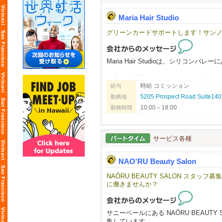
Maria Hair Studio
グリーンカードサポートします！サンノ
Maria Hair Studioは、シリコ
日本人・韓国人スタイリストが在籍す
時給 コミッション
給与
お互いに協力しながら、それぞれの技
5205 Prospect Road Suite140,
勤務地
オーナーもスタッフも穏やかで話しや
10:00～18:00
勤務時間
初めての方でも安心してスタートでき
当サロンでは、日常にフィットするナ
トレンドスタイル、特別なイベント向
サービス各種
美容師として様々な技術・スタイルを
NAO'RU Beauty Salon
ローカルのお客様を中心に、新規・リ
丁寧なカウンセリングと高いサービス
NAŌRU BEAUTY SALON スタ
お客様との信頼関係を築きやすく、リ
に働きませんか？
「Japanese Head Spa」は特に人気が
他サロンと差別化できる技術として学
サニーベールにある NAŌRU BEAU
集しています。
リニューアルしたばかりの清潔で働き