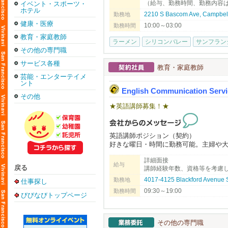
（給与、勤務時間、勤務内容は面
イベント・スポーツ・
ホテル
2210 S Bascom Ave, Campbel
勤務地
健康・医療
10:00～03:00
勤務時間
教育・家庭教師
ラーメン
シリコンバレー
サンフラン
その他の専門職
サービス各種
教育・家庭教師
芸能・エンターテイメ
ント
English Communication Servi
その他
★英語講師募集！★
英語講師ポジション（契約）
好きな曜日・時間に勤務可能。主婦や
好きな方、長期または夏の間の短期勤
詳細面接
日本から来て間もないご家族が、まず
給与
戻る
講師経験年数、資格等を考慮
ています。きめ細かいサービスが沢山の
労働許可。資格や経験がない場合でも
4017-4125 Blackford Avenue
勤務地
仕事探し
09:30～19:00
勤務時間
びびなびトップページ
English Communication Service (ECS) is 
full potential while providing instructio
その他の専門職