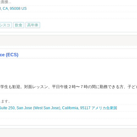
接...
l, CA, 95008 US
シスコ
飲食
高年俸
ce (ECS)
大学生も歓迎。対面レッスン、平日午後２時〜７時の間に勤務できる方、子ど
務ができる方を募集しています。
ぶつかるのが言葉の壁である『英会話』。日英バイリンガル講師のニーズが増
します。
ご家族にご好評いただいております。大変やりがいのあるお仕事です。要US
、まずはお気軽にお問い合わせください。
 Suite 250, San Jose (West San Jose), California, 95117 アメリカ合衆国
seeking dedicated English teachers who strive to help students reach their
n with empathy and care.