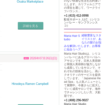
のない快適な生活をお約束い
たします。カリフォルニアで
の滞在を通じて、ワークライ
フバランス...
+1 (415) 412-0998
駐在サポート, LLC.（シリコ
ンバレー・サンフランシス
コ）
詳細を見る
し
経験豊富なスタ
イリストが、あ
なたの髪のお悩
みを解決いたします。お客様
に似合うヘア...
Maria Hair Studioは、シリコ
ンバレーにあるグローバルヘ
2026年07月26日(日)
アサロンです。日本人美容師
と韓国人美容師が協力しなが
ら成長しているサロンで、そ
れぞれの技術を活かし、高い
クオリティのサービスを提供
しています。「Japanese He
ad Spa」も人気メニューとし
て展開中。今後さらに拡大し
ていく成長サロンです。海外
でチャレンジしたい方、大歓
迎です。
+1 (408) 296-9027
Maria Hair Studio