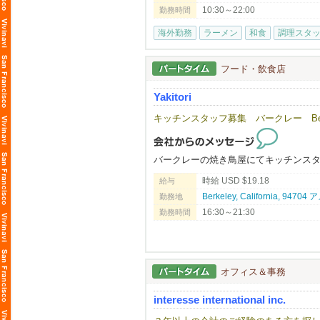
⇨ ⇨ アメリカという国で働く。あな
10:30～22:00
勤務時間
務拡大に伴い、米国で活躍する仲間を
海外勤務
ラーメン
和食
調理スタ
▶︎こんな方は、まずはご応募してみて
日本在住でアメリカでの飲食業の大成
フード・飲食店
▶︎弊社の特徴
年間最大​14日間の長期リフレッシュ
Yakitori
を楽しんでます！
「ええっ！そんなに休み取れるんです
キッチンスタッフ募集 バークレー Berk
当社ブランドで働​く店舗管理者の平均年収は
​※為替レート $1=¥158 （2026年3月換
バークレーの焼き鳥屋にてキッチンス
​※2​025年1月から7月までの平均月給
時給 USD $19.18
給与
​※月給平均給与は1年以上勤務している2
※給与は確約するものではなく能力で
Berkeley, California, 94
勤務地
※要項に明記されている給与は平均で
16:30～21:30
勤務時間
▶︎応募のポイント♪
おかげさまで大変多くのお問合せを頂
職務経歴や履歴書については、なるべ
オフィス＆事務
━━━━━━━━━━━━━━━━━━━━
interesse international inc.
飲食業を愛する人に、次の世界を。