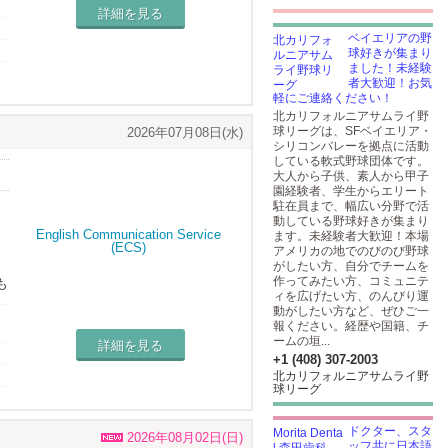
詳細を見る
ベイエリアの野
球好きが集まり
ました！未経験
者大歓迎！お気
軽にご連絡ください！
北カリフォルニアサムライ野
球リーグは、SFベイエリア・
2026年07月08日(水)
シリコンバレーを拠点に活動
している軟式野球団体です。
大人から子供、素人から甲子
園経験者、学生からエリート
駐在員まで、幅広い分野で活
動している野球好きが集まり
ます。未経験者大歓迎！本場
アメリカの地でのびのび野球
がしたい方、自分でチームを
作ってみたい方、コミュニテ
も
ィを広げたい方、のんびり運
動がしたい方など、ぜひご一
え
報ください。経歴や国籍、チ
ームの垣...
詳細を見る
+1 (408) 307-2003
北カリフォルニアサムライ野
球リーグ
ドクター、スタ
2026年08月02日(日)
ッフ共に日本語