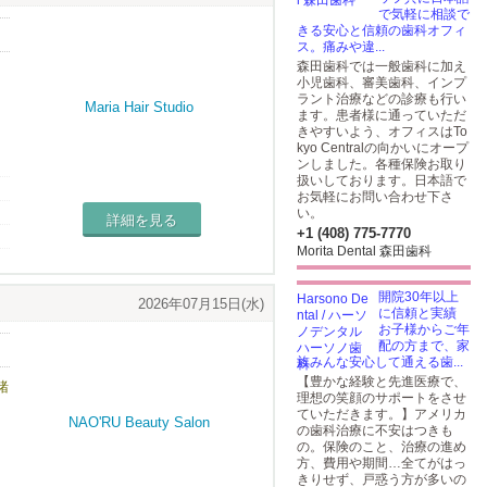
で気軽に相談で
きる安心と信頼の歯科オフィ
ス。痛みや違...
森田歯科では一般歯科に加え
小児歯科、審美歯科、インプ
ラント治療などの診療も行い
ます。患者様に通っていただ
きやすいよう、オフィスはTo
kyo Centralの向かいにオープ
ンしました。各種保険お取り
扱いしております。日本語で
お気軽にお問い合わせ下さ
い。
詳細を見る
+1 (408) 775-7770
Morita Dental 森田歯科
開院30年以上
2026年07月15日(水)
に信頼と実績
お子様からご年
配の方まで、家
族みんな安心して通える歯...
【豊かな経験と先進医療で、
緒
理想の笑顔のサポートをさせ
ていただきます。】アメリカ
の歯科治療に不安はつきも
の。保険のこと、治療の進め
方、費用や期間…全てがはっ
きりせず、戸惑う方が多いの