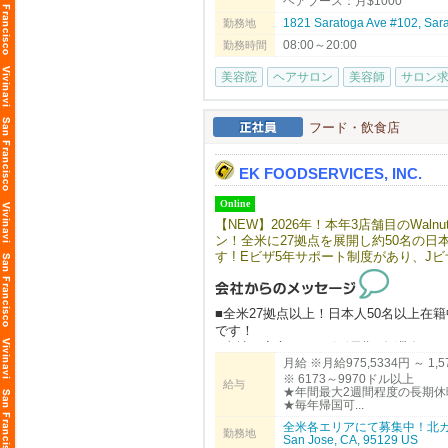
ヘアブース：月$1000
【料金】
1821 Saratoga Ave #102, S
勤務地
NAO'RU Beauty Salon
☆Saratoga
Tel: 408-309-9557 (テキストOK)
08:00～20:00
ヘアブース：月$1000
勤務時間
Address: 1082 E El Camino Rl. #4, Sun
スパルーム：月＄1300
美容院
ヘアサロン
美容師
サロン
☆Dublin
ビザサポートについて
ヘアブース：月$900
長く働いてくださる方、スキルや姿勢が
スパルーム：月＄900
フード・飲食店
あなたの「好き」や「経験」を活かして
【サロンについて】
ご応募を心よりお待ちしております。
カリフォルニアで10年以上地元のお客様に愛され
EK FOODSERVICES, INC.
「日本の技術で満足してもらいたい！
ます。
Online
明るく、フレンドリーな雰囲気で、溶
【NEW】2026年！本年3店舗目のWalnu
まずはお気軽にfostercity@viang
ン！全米に27拠点を展開し約50名の日
す ! Eビザ5年サポート制度があり、
一切なく、渡米後すぐに現地で実践的
年1〜2週間のバケーションを楽しんで
や面白さを全身で感じられる環境がこ
■全米27拠点以上！日本人50名以上
です！
■当社は安心のE２ビザ長期5年滞在サ
月給 ※月給975,5334円 ～ 1
■100%米国法人企業です。
※ 6173～9970ドル以上
給与
★年間最大2週間程度の長期休
■月給975,5334円～1,575,4260円
★毎年帰国可...
→6173ドル～9970ドル以上
全米各エリアにて募集中！北カ
勤務地
San Jose, CA, 95129 US