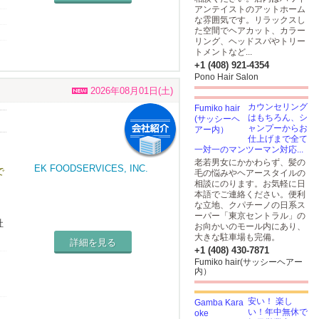
アンテイストのアットホーム
な雰囲気です。リラックスし
た空間でヘアカット、カラー
リング、ヘッドスパやトリー
トメントなど...
+1 (408) 921-4354
Pono Hair Salon
2026年08月01日(土)
カウンセリング
はもちろん、シ
ャンプーからお
い
仕上げまで全て
一対一のマンツーマン対応...
老若男女にかかわらず、髪の
で
毛の悩みやヘアースタイルの
相談にのります。お気軽に日
毎
本語でご連絡ください。便利
な立地、クパチーノの日系ス
方
ーパー「東京セントラル」の
社
お向かいのモール内にあり、
大きな駐車場も完備。
詳細を見る
+1 (408) 430-7871
Fumiko hair(サッシーヘアー
内）
安い！ 楽し
い！年中無休で