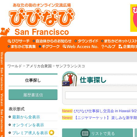
San Francisco
ワールド
>
アメリカ合衆国
>
サンフランシスコ
仕事探し
履歴書送信
表示形式
News!
びびなび仕事探し交流会 in Hawaii 9/26（
最新から全表示
News!
【ニジヤマーケット】 楽しみな新学
オンラインを表示
プレミア求人を表示
リストで見る