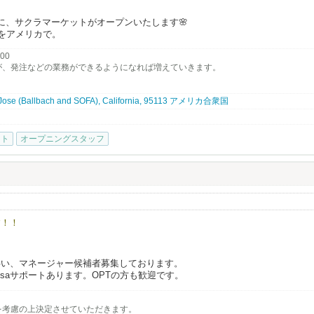
に、サクラマーケットがオープンいたします🌸
トをアメリカで。
.00
！
が、発注などの業務ができるようになれば増えていきます。
ュッフェ、DIY即席ラーメン、日本酒&ビールバー、そして抹茶ドリンク店も
an Jose (Ballbach and SOFA), California, 95113 アメリカ合衆国
りの日本のスナックやドリンクまで、大阪ならではの高品質な必需品もご用意
ット
オープニングスタッフ
com/jobs
す！！
ンに伴い、マネージャー候補者募集しております。
saサポートあります。OPTの方も歓迎です。
待ちしております。
を考慮の上決定させていただきます。
-0187 三浦）