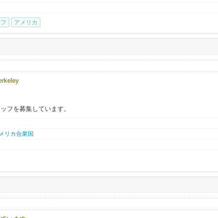
たの経験を世界へ。夢のアメリカへ、世界進出のチャンスを掴みませんか？
大募集します！⇨ ⇨
ッフ
アメリカ
ください。
功を夢見ている方。米国在住者で転職をお考えの方。
休暇取得可能！殆どの社員の皆さんが年に1度は2週間程度の帰国やバケーション
か？と驚かれる事も多いです。」（笑）
eley
約1​,402万円（日本人スタッフ平均月給​116.9万円）。
算）
タッフを募集しています。
実績より算出
025年の平均月給実績
異なります。当社評価規定により算出
704 アメリカ合衆国
す。実際に平均以上取得している方は管理者数の半分弱です。
いております。
く詳細を明記して頂けると選考確率がグンっと上がります！