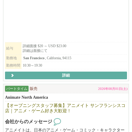
8月上旬～8月中旬頃から勤務開始予定。週3～5日勤務、週末勤務
新天地への挑戦と足元の守り、そのための会社体制、ストラテジ
可能な方大歓迎です！
ーは「システムで成功し、チーム力で勝つ！」完成されたレシ
実働6～8時間（休憩1時間）。日本語・英語（日常会話レベル）が
ピ、オペレーションを守りつつさらにブラッシュアップしなが
できる方。
ら、差別化された商品そのものはもちろん、料理だけでなく、食
事を通じてお客様に「幸せな食事の体験、日本らしさを感じさ
レジ・商品陳列・接客など店舗運営業務をお任せします。
せ、幸せを提供する」ことを理念としています。そして、仕事を
アニメやグッズが好きな方、明るく前向きに取り組める方歓迎！
詳細面接 $20 ～ USD $23.00
通じて仲間を大切にする。お客様、仲間、人と関わりながら幸せ
給与
詳細は面接にて
を感じ楽しく働けることを目指している、そんなチームです。
履歴書を usaanimateos950@gmail.com までお送りください。ご応募
勤務地
San Francisco
, California, 94115
お待ちしております。
未経験者でも大丈夫です。難しく考えることはありません。特別
勤務時間
10:30～19:30
な技能も要りません。人が好きで、人を笑顔にする事を仕事にし
詳細
たい方、世界で活躍したい方はぜひチームに加わってください！
お待ちしています。
パートタイム
販売
2026年08月01日(土)
Animate North America
【オープニングスタッフ募集】アニメイト サンフランシスコ
店｜アニメ・ゲーム好き大歓迎！
会社からのメッセージ
アニメイトは、日本のアニメ・ゲーム・コミック・キャラクター