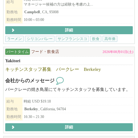
給与
マネージャー候補の方は経験を考慮の上...
◆◇もっと我々を知りたい人には。
勤務地
Campbell
, CA, 95008
ビザサポートについて
長く働いてくださる方、スキルや姿勢がサロンとマッチした方に
勤務時間
10:00～03:00
EK FOOD SERVICES
は、Eビザサポートも検討可能です（条件あり）。
詳細
http://www.ekfoodservices.com/
あなたの「好き」や「経験」を活かして、NAŌRUで、より深く、
ラーメン
シリコンバレー
サンフランシスコ
飲食
高年俸
Workstyle / アメリカでの働き方改革
美容と健康の世界に触れてみませんか？
http://www.ekfoodservices.com/workstyle/
ご応募を心よりお待ちしております。
パートタイム
フード・飲食店
2026年08月01日(土)
Yakitori
Interview / インタビュー
キッチンスタッフ募集 バークレー Berkeley
http://www.ekfoodservices.com/interview/
会社からのメッセージ
バイリンガール Chikaさんとのコラボ
https://youtu.be/psfcZrf47sU
バークレーの焼き鳥屋にてキッチンスタッフを募集しています。
給与
時給 USD $19.18
まるふくらぁめん
https://www.marufukuramen.com
勤務地
Berkeley
, California, 94704
勤務時間
16:30～21:30
うどん 麦蔵
詳細
https://www.mugizo-us.com