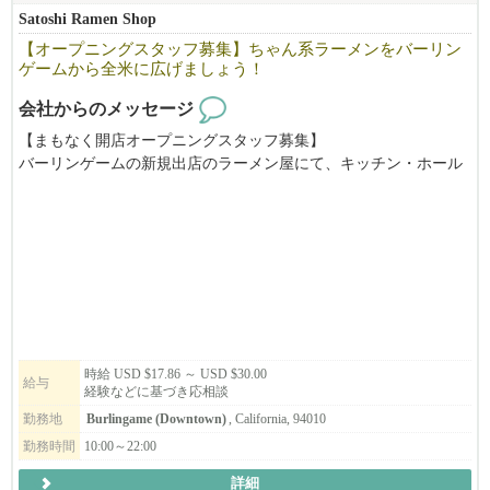
トレーニングもありますし、不安なまま1人にしません。
Satoshi Ramen Shop
【オープニングスタッフ募集】ちゃん系ラーメンをバーリン
ゲームから全米に広げましょう！
さまざまな背景や課題を抱える日本人女性が、安心して働ける場
をつくりたい、その想いで立ち上げた会社です。
会社からのメッセージ
たくさんの日本人女性が働いています。
【まもなく開店オープニングスタッフ募集】
バーリンゲームの新規出店のラーメン屋にて、キッチン・ホール
をお手伝いいただける方を募集しています。
ご興味のある方は、ぜひお気軽にお問い合わせください。
時給 USD $17.86 ～ USD $30.00
給与
経験などに基づき応相談
勤務地
Burlingame (Downtown)
, California, 94010
勤務時間
10:00～22:00
詳細