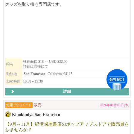
グッズを取り扱う専門店です。
このたび、サンフランシスコ店のオープンに伴い、オープニング
スタッフを募集しています。
パートタイム・フルタイムともに募集中！
アニメやゲームが好きな方はもちろん、接客が好きな方や、日本
語・英語を活かして働きたい方も大歓迎。
新しいお店を一緒につくり、お客様に「また来たい」と思ってい
ただける店舗を目指しませんか？
詳細面接 $18 ～ USD $22.00
給与
詳細は面接にて
レジュメを添えてご応募ください。皆さまからのご応募を心より
勤務地
San Francisco
, California, 94115
お待ちしております。
勤務時間
10:30～19:30
詳細
短期アルバイト
販売
2026年08月06日(木)
Kinokuniya San Francisco
【9月～11月】紀伊國屋書店のポップアップストアで販売員を
しませんか？