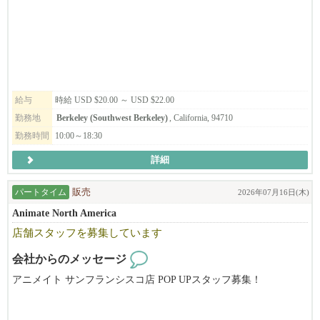
eley, California. The main products produced in Berkeley are the "Sho C
そのような経緯で生まれた我々「和風ラーメンひのでや HIONOD
hiku Bai" brand of Sake, "Takara Mirin" and Plum wine. We also have a
EYA RAMEN AND BAR」は単にラーメンを売る「海外のラーメン
unique Tasting Room and Sake Museum. It is our hope to introduce the
店」ということではありません。ダシの文化、うまみの魅力を和
public not only to different types of sake but also to Japanese culture thr
風だしラーメンを通じて全米、そして世界に広める。という理念
ough our facilities. This position is ideal for someone who has a passion
を実行するために進出した業態です。米国を始め世界でRAMENの
for sake and its traditions, is eager to continue learning, and possesses att
主流である「TONKOTSU とんこつ」でなく、和風「だしラーメ
ention to detail, organizational skills, time management, physical stamin
給与
時給 USD $20.00 ～ USD $22.00
ン」での勝負です。唯一無二の我々のだしラーメンは差別化さ
a, and problem-solving abilities, with an added interest in or knowledge
れ、和食を極めた料理人が作った「和ラーメン」としての新ジャ
勤務地
Berkeley (Southwest Berkeley)
, California, 94710
of Japanese culture being a huge plus.
ンルを確立、ラーメン店がどんどん増えつつある激戦区CAベイエ
勤務時間
10:00～18:30
リアにおいてもOPEN以来常に地域のトップランキングに座して
詳細
順調に走ってまいりました。
パートタイム
販売
２０１６年に米国に進出、サンフランシスコのジャパンタウンで
2026年07月16日(木)
「ひのでや」の営業開始。その後、現在までにカリフォルニア州
Animate North America
のサンフランシスコで直営４店舗、テキサスのダラスで直営１店
店舗スタッフを募集しています
舗を運営し、ロサンゼルスで初の直営店が９月にオープンする人
気ラーメン店。まだまだ成長途中の企業です。目標通り世界5極体
会社からのメッセージ
制（北米・中南米・アジア・オセアニア・ヨーロッパ進出を2030
アニメイト サンフランシスコ店 POP UPスタッフ募集！
年までに達成）に向けて鋭意躍進を続けていくことも目標として
頑張っています。もちろん、日本や米国内でも展開を進めますの
アニメイトは日本のアニメ・ゲーム関連商品の専門店です。
で、そこを攻め、そして守ってくれる仲間も求めています。