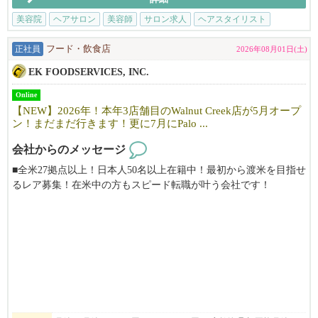
【サロンについて】
カリフォルニアで10年以上地元のお客様に愛されているJapanese h
美容院
ヘアサロン
美容師
サロン求人
ヘアスタイリスト
air salonです。
「日本の技術で満足してもらいたい！」そんな思いで一人一人の
正社員
フード・飲食店
2026年08月01日(土)
お客様に満足頂けるよう日本のサービスを提供しています。
EK FOODSERVICES, INC.
明るく、フレンドリーな雰囲気で、溶け込みやすい環境です。仕
事も親切・丁寧に教えますので安心して働けます。
Online
まずはお気軽にfostercity@viangehair.comへご連絡下さい。ご応募
【NEW】2026年！本年3店舗目のWalnut Creek店が5月オープ
お待ちしております。
ン！まだまだ行きます！更に7月にPalo ...
会社からのメッセージ
■全米27拠点以上！日本人50名以上在籍中！最初から渡米を目指せ
るレア募集！在米中の方もスピード転職が叶う会社です！
■当社は安心のE２ビザ長期5年滞在サポート。J1ビザの様な短期の
縛りや日本での研修はありません！
■100%米国法人企業です。
■月給975,5334円～1,575,4260円
→6173ドル～9970ドル以上
⇨ ⇨ アメリカという国で働く。あなたの経験を世界へ。夢の