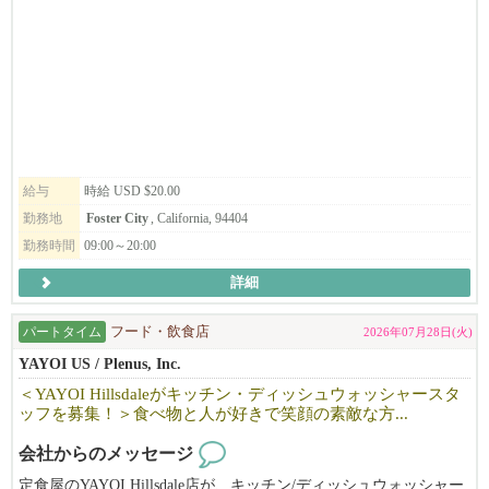
給与
時給 USD $20.00
勤務地
Foster City
, California, 94404
勤務時間
09:00～20:00
詳細
パートタイム
フード・飲食店
2026年07月28日(火)
YAYOI US / Plenus, Inc.
＜YAYOI Hillsdaleがキッチン・ディッシュウォッシャースタ
ッフを募集！＞食べ物と人が好きで笑顔の素敵な方...
会社からのメッセージ
定食屋のYAYOI Hillsdale店が、キッチン/ディッシュウォッシャー