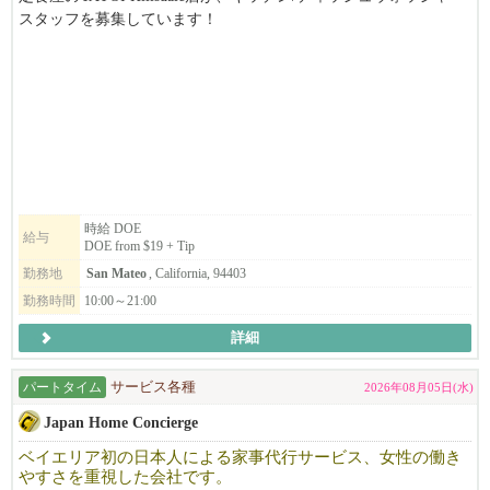
スタッフを募集しています！
食べ物と人が好きで笑顔の素敵な方、お待ちしています。
DOE from $19 + Tip
ご興味のある方は、ぜひご応募ください！
時給 DOE
給与
DOE from $19 + Tip
勤務地
San Mateo
, California, 94403
勤務時間
10:00～21:00
詳細
パートタイム
サービス各種
2026年08月05日(水)
Japan Home Concierge
ベイエリア初の日本人による家事代行サービス、女性の働き
やすさを重視した会社です。