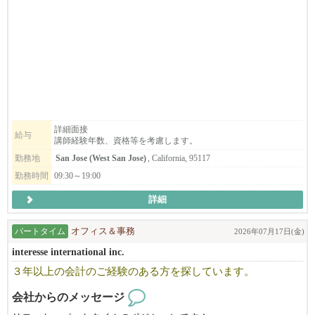
他サロンと差別化できる技術として学ぶことができます。
ン、平日午後２時〜７時の間に勤務できる方、子ども好きな方、
※お陰様で、沢山の皆様からのお問い合わせ頂いております。
長期または夏の間の短期勤務ができる方を募集しています。
※まずはお早めにご応募・ご相談を頂ければと思います。
リニューアルしたばかりの清潔で働きやすいサロンで、
日本から来て間もないご家族が、まずぶつかるのが言葉の壁であ
今後さらに拡大していく予定です。
る『英会話』。日英バイリンガル講師のニーズが増えています。
━━━━━━━━━━━━━━━━━━━━
きめ細かいサービスが沢山のご家族にご好評いただいておりま
「海外で働くのが初めてで不安…」という方も、しっかりサポー
す。大変やりがいのあるお仕事です。要US労働許可。資格や経験
『飲食業界』のイメージ・働き方が１８０度変わる！
トしますのでご安心ください！
がない場合でも、まずはお気軽にお問い合わせください。
国内では体感できない働き方や面白さを全身で感じられる会社で
す。
顧客がいない状態からでも入客できる環境があります。
English Communication Service (ECS) is seeking dedicated English teac
詳細面接
まずはお気軽にご連絡ください！
給与
講師経験年数、資格等を考慮します。
hers who strive to help students reach their full potential while providing
◆◇飲食店もそこで働くスタッフも正当に評価される環境
instruction with empathy and care.
勤務地
San Jose (West San Jose)
, California, 95117
例えば、ラーメン１杯の値段ってどのくらいを想像しますか？
勤務時間
09:30～19:00
日本国内では​1,000円程度で食べられるお店もありますが、
アメリカでは​3000円前後が普通の値段！
詳細
海外旅行に行ってびっくりしてしまう人もいますよね。
パートタイム
オフィス＆事務
2026年07月17日(金)
それは、そのブランドやそこで働くスタッフに対するリスペクト
interesse international inc.
の表れ。
国内と比べる訳ではありませんが、そういった部分が大きく違う
３年以上の会計のご経験のある方を探しています。
様に感じます。
だからこそ、働くスタッフには給与などの部分でしっかりと還元
会社からのメッセージ
することができているんです！