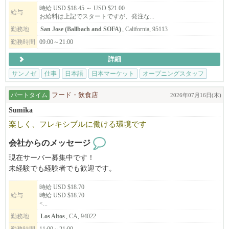
ンクまで、大阪ならではの高品質な必需品もご用意しています！
時給 USD $18.45 ～ USD $21.00
給与
お給料は上記でスタートですが、発注な...
新店舗で一緒に働きませんか？？
勤務地
San Jose (Ballbach and SOFA)
, California, 95113
勤務時間
09:00～21:00
【San Jose 店】
詳細
184 S Market St, Suite 120
San Jose, CA 95113
サンノゼ
仕事
日本語
日本マーケット
オープニングスタッフ
Application Form : sakuramarketplace.com/jobs
パートタイム
フード・飲食店
2026年07月16日(木)
Email : m.wada@osakamp.com
Sumika
楽しく、フレキシブルに働ける環境です
会社からのメッセージ
現在サーバー募集中です！
未経験でも経験者でも歓迎です。
時給 USD $18.70
給与
時給 USD $18.70
<...
勤務地
Los Altos
, CA, 94022