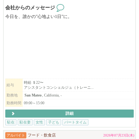
会社からのメッセージ
今日を、誰かの”心地よい1日”に。
Japan Home Concierge は、ベイエリア初の日本人による家事代行サ
ービスです。
私たちは単なるハウスキーピングではありません。
忙しい日常を支えるホームコンシェルジュとして、
日本の家事で日々の安心と心地よさをお届けしています。
現在サンマテオ支部、サンタクララ支部、イーストベイ支部が発
時給 ＄22〜
給与
アシスタントコンシェルジュ（トレーニ...
足しました。
更なるサービス拡大のためベイエリア全域でコンシェルジュを募
勤務地
San Mateo
, California, -
集しています。
勤務時間
09:00～15:00
詳細
英語に自信がない、社会と繋がりを持ちたい、日々にやりがいを
駐在
駐在妻
女性
子ども
パートタイム
感じたい方
子どもの学校の時間しか働けない、未経験の方も歓迎します。
アルバイト
フード・飲食店
2026年07月23日(木)