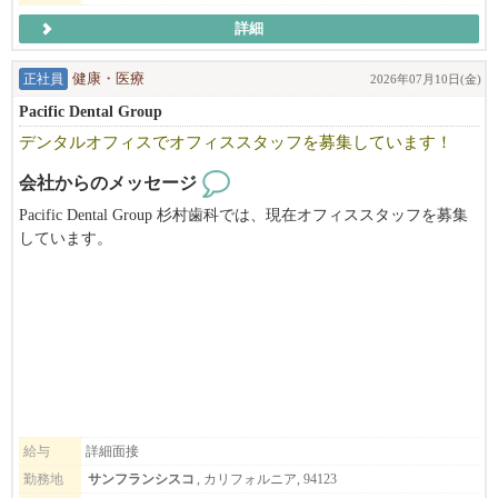
詳細
◆月給レンジ$6500~$10400
＊ポジションによりますが、規定範囲内での残業代込みで
正社員
健康・医療
2026年07月10日(金)
約$6500-10400程になります。
Pacific Dental Group
昇給して店舗責任者のGMになれば年収で120k以上+ボーナスに
デンタルオフィスでオフィススタッフを募集しています！
なります。
会社からのメッセージ
Pacific Dental Group 杉村歯科では、現在オフィススタッフを募集
しています。
◆福利厚生
デンタルオフィスでの経験がない方でも、トレーニング致します
ので、お気軽にお問合せ下さい。
食事補助
制服貸与
有給制度有り
昇給（実績に応じ）
ボーナス有り(実績とポジションに応じ）
健康保険サポート
労働ビザサポート*諸条件あり
住居紹介サポートあり
給与
詳細面接
勤務地
サンフランシスコ
, カリフォルニア, 94123