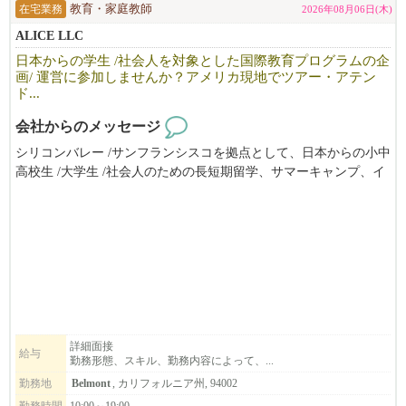
RAMEN IZAKAYA YUGEN
在宅業務
教育・家庭教師
2026年08月06日(木)
https://www.yugen-us.com
ALICE LLC
日本からの学生 /社会人を対象とした国際教育プログラムの企
SHABUWAY
画/ 運営に参加しませんか？アメリカ現地でツアー・アテン
https://www.shabuway.com
ド...
━━━━━━━━━━━━━━━━━━━━━━━━━━━━━━
会社からのメッセージ
シリコンバレー /サンフランシスコを拠点として、日本からの小中
※米国での違法就労や観光ビザ等での就労は一切お受けしており
高校生 /大学生 /社会人のための長短期留学、サマーキャンプ、イ
ません。
ンターンシップ（アメリカ企業実務研修）やホームステイ手配の
※書類選考での落選した方への返答は致しておりません。何卒ご
ほか、学校 /企業向けの教育ツアー/視察ツアーやプログラムの企
理解頂ければと思います。
画 /運営 /サポートを提供しています。
※過去に一度落選した方への返答は致しておりません。
ツアーやプログラムの現地アテンドの他は、生活パターンに合わ
せたフレックスタイムで自宅からリモートワーク。スタッフ全員
がオンラインで繋がって楽しくお仕事をしています。
ベイエリアにお住まいで、留学生の渡米が集中する春休み/夏休み
にもいっしょに動いて下さる方を歓迎します。アメリカ留学また
は在住経験のある方も歓迎、日本からでもリモートでお仕事して
詳細面接
給与
勤務形態、スキル、勤務内容によって、...
頂けます。
勤務地
Belmont
, カリフォルニア州, 94002
勤務時間
10:00～19:00