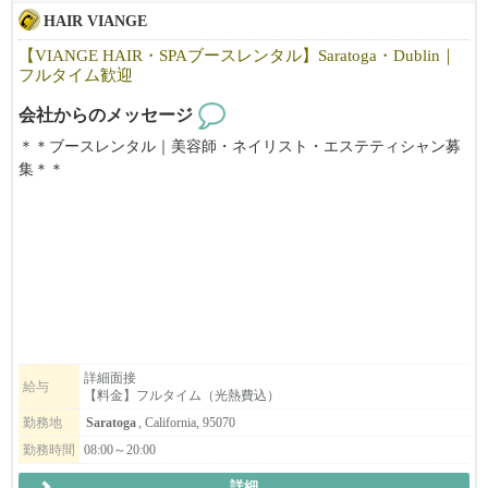
HAIR VIANGE
【VIANGE HAIR・SPAブースレンタル】Saratoga・Dublin｜
フルタイム歓迎
会社からのメッセージ
＊＊ブースレンタル｜美容師・ネイリスト・エステティシャン募
集＊＊
【利用可能時間】
☆週7日、8:00～20:00利用可能
お気軽に見学にお越しください。
【料金】
☆Saratoga
ヘアブース：月$1000
スパルーム：月＄1300
詳細面接
給与
【料金】フルタイム（光熱費込）
☆Dublin
ヘアブース：月$900
勤務地
Saratoga
, California, 95070
スパルーム：月＄900
勤務時間
08:00～20:00
詳細