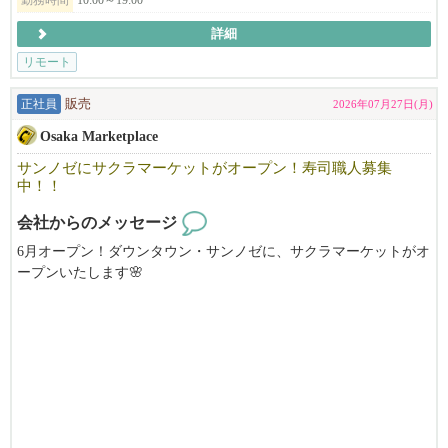
詳細
リモート
正社員
販売
2026年07月27日(月)
Osaka Marketplace
サンノゼにサクラマーケットがオープン！寿司職人募集
中！！
会社からのメッセージ
6月オープン！ダウンタウン・サンノゼに、サクラマーケットがオ
ープンいたします🌸
日本の”コンビニ”を思わせるミニマートをアメリカで。
それに伴い、寿司職人を募集します！！
サクラマーケットでは厳選された寿司ビュッフェ、DIY即席ラー
メン、日本酒&ビールバー、そして抹茶ドリンク店も併設しま
す。
新鮮な弁当やおにぎりから、お気に入りの日本のスナックやドリ