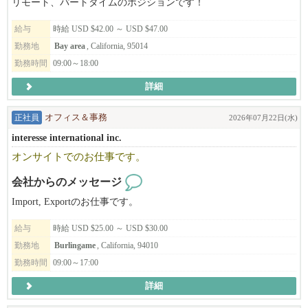
リモート、パートタイムのポジションです！
◆◇実際に、当社で働く日本人スタッフの給与は
給与
時給 USD $42.00 ～ USD $47.00
​※月給975,5334円～1,575,4260円​ →​ 6173ドル～9970ドル以上 ​※
勤務地
Bay area
, California, 95014
$1=¥1​58 （2026年3月換算）
勤務時間
09:00～18:00
頑張って働いてもらった分は、しっかりと給与で評価していま
す。
詳細
◆◇働きやすい環境面も完備！
正社員
オフィス＆事務
2026年07月22日(水)
既定の休暇・勤務時間を遵守する事が法律で定められており、
interesse international inc.
公休やシフト管理された勤務時間など、無理なく働ける環境が整
っています。
オンサイトでのお仕事です。
若手～中堅問わず、全員が働きやすい環境整備を、
会社からのメッセージ
会社として推進し、常にブラッシュアップしているんです！
なんと、年間最大​14日間のリフレッシュ休暇、2週間程度のバケー
Import, Exportのお仕事です。
ションを皆さん楽しんでます！
給与
時給 USD $25.00 ～ USD $30.00
━━━━━━━━━━━━━━━━━━━━
勤務地
Burlingame
, California, 94010
勤務時間
09:00～17:00
◆◇オシャレに『笑顔』で働ける！
煙がもくもくのラーメン店や、所々汚い居酒屋…等、
詳細
そういったブランドは当社には１店舗もありません。