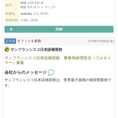
時給 USD $19.18
給与
時給 $19.18 〜 ＋ チップ<...
勤務地
berkeley
, CA, 94705
*応募の際は、必ず履歴書の送付を宜しくお願い致します。（日本
語/英語どちらでもOKです）
勤務時間
11:00～20:00
ご応募いただいた内容を確認のうえ、選考にお進みいただく場合
詳細
のみ、5日以内に弊社よりご連絡いたします。
期間内に弊社から連絡がない場合は、誠に恐れ入りますが今回は
正社員
オフィス＆事務
2026年07月09日(木)
見送らせていただいたものとしてご了承ください。
サンフランシスコ日本語補習校
サンフランシスコ日本語補習校 事務局経理担当（フルタイ
【赴任までのプロセス】
マー）募集
1.履歴書送付（書類審査）
会社からのメッセージ
2.Zoom及び対面での面接 (2~3回）
サンフランシスコ日本語補習校は、世界最大規模の補習授業校で
3.採用決定
す。
4.ビザ資料集め
毎週土曜日を中心に年間43日間、サンフランシスコ・ベイエリア
5.日本の米国大使館での面接（資料が揃った後、2か月以内）
で生活する子供たち約1300人が元気に学んでいます。
6.赴任
教職員・生徒・保護者を支える事務局の経理担当者の募集です。
お気軽にご応募ください。