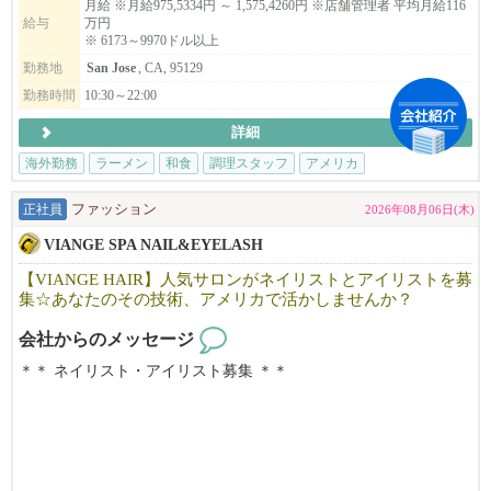
アメリカへ、世界進出のチャンスを掴みませんか？業務拡大に伴
月給 ※月給975,5334円 ～ 1,575,4260円 ※店舗管理者 平均月給116
給与
万円
い、米国で活躍する仲間を大募集します！⇨ ⇨
※ 6173～9970ドル以上
勤務地
San Jose
, CA, 95129
▶︎こんな方は、まずはご応募してみてください。
日本在住でアメリカでの飲食業の大成功を夢見ている方。米国在
勤務時間
10:30～22:00
住者で転職をお考えの方。
詳細
▶︎弊社の特徴
海外勤務
ラーメン
和食
調理スタッフ
アメリカ
年間最大​14日間の長期リフレッシュ休暇取得可能！殆どの社員の
皆さんが年に1度は2週間程度の帰国やバケーションを楽しんでま
正社員
ファッション
2026年08月06日(木)
す！
VIANGE SPA NAIL&EYELASH
「ええっ！そんなに休み取れるんですか？と驚かれる事も多いで
す。」（笑）
【VIANGE HAIR】人気サロンがネイリストとアイリストを募
集☆あなたのその技術、アメリカで活かしませんか？
当社ブランドで働​く店舗管理者の平均年収は約1​,402万円（日本人
会社からのメッセージ
スタッフ平均月給​116.9万円）。
＊＊ ネイリスト・アイリスト募集 ＊＊
​※為替レート $1=¥158 （2026年3月換算）
​※2​025年1月から7月までの平均月給実績より算出
カリフォルニアで10年以上地元のお客様に愛されているJapanese n
​※月給平均給与は1年以上勤務している2025年の平均月給実績
ail＆Eyelash salonです。
※給与は確約するものではなく能力で異なります。当社評価規定
「日本の技術で満足してもらいたい！」そんな思いで一人一人の
により算出
お客様に満足頂けるよう日本のサービスを提供しています。