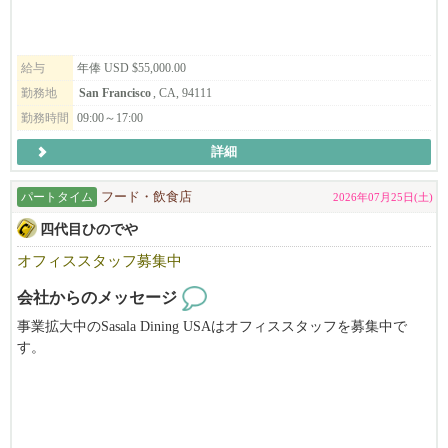
～米国内で労働可能なステータスをお持ちの方が対象となります
～
給与
年俸 USD $55,000.00
勤務地
San Francisco
, CA, 94111
勤務時間
09:00～17:00
詳細
パートタイム
フード・飲食店
2026年07月25日(土)
四代目ひのでや
オフィススタッフ募集中
会社からのメッセージ
事業拡大中のSasala Dining USAはオフィススタッフを募集中で
す。
当社はひのでやラーメン（Hinodeya Ramen）とSoba Dining SORA
を運営中です。
６月１日には初のEast BayのHinodeya Ramen Berkeley をGrand Open