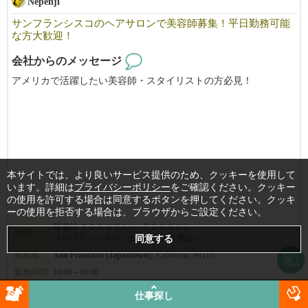
Nepenji
サンフランシスコのヘアサロンで美容師募集！平日勤務可能
な方大歓迎！
会社からのメッセージ
アメリカで活躍したい美容師・スタイリストの方必見！
Nepenjiは、サンフランシスコのジャパンタウンで３５年の歴史を
持つ日本人経営の美容院です。
日本にも美容院３軒とエステサロンが有ります。
ライセンス取得のためのサポートもいたします。
本サイトでは、より良いサービス提供のため、クッキーを使用して
マネージャとして力を発揮でできる方を募集いたします。
います。詳細は
プライバシーポリシー
をご確認ください。クッキー
スタイリストも募集します。
の使用を許可する場合は同意するボタンを押してください。クッキ
フリーや飛び込みのお客様が大変多く、
ーの使用を拒否する場合は、ブラウザからご設定ください。
すぐに稼げるようになりますよ。
隔週給 ３０００ドル ～ ７５００ドル
給与
フルコミッション、またはベース保証＋...
まずはお気軽にご応募ください！
勤務地
San Francisco (Japantown)
, California, 94115
勤務時間
10:00～18:00
※必ず履歴書を添付の上ご応募ください。書類審査の上ご連絡さ
詳細
仕事探し
せて頂きます。