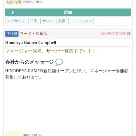
が、
・美容師免許（日本または米国）をお持ちの方、または実務経験
勤務時間
09:00～20:00
ご自身の経験を活かせ、実践の中で新たな学びを感じられる職場
のある方
詳細
です！
・東洋医学や自然派美容に興味がある方
味・食材を含めクオリティにこだわる店舗を展開中だから、
・一人ひとりのお客様と丁寧に向き合いたい方
ヘアサロン
日系
サロン
美容
コミッション
仕事内容にもご納得いただけるかと思います。
・向上心を持ち、学びながら成長していける方
正社員
フード・飲食店
2026年07月26日(日)
━━━━━━━━━━━━━━━━━━━━
※長期で働ける方を歓迎します。
Hinodeya Ramen Campbell
マネージャー候補、サーバー募集中です！！
◆◇現在のスタッフについて
NAŌRUで働く魅力
在籍スタッフは​約1000名の大人数を抱える当社では、日本人スタ
・時給$30〜（経験・能力により優遇）
会社からのメッセージ
ッフも45以上活躍中！
・トップスタイリストMiki（中医学博士）から直接学べる環境
海外での勤務自体が初挑戦の方も、新たな挑戦の場として選ばれ
HINODEYA RAMEN新店舗オープンに伴い、マネージャー候補者
・東洋医学・筋膜・経絡理論を取り入れた、他にはない技術が身
る会社です。
募集しております。
につきます
店舗管理経験のある方大募集中です。Visaサポートあります。OP
・柔軟なシフト制・日本語が通じる安心の職場
最初は英語が全く話せない状態で入社し、今では大活躍中の方も
Tの方も歓迎です。
・少人数で落ち着いた、アットホームな雰囲気
おります。
働くうちに徐々に覚えていってもらえればOKですし、
未経験者の方でも歓迎です。ご応募お待ちしております。
▼ご応募はこちら
ほとんどのスタッフが、いつの間にかコミュニケーションを取れ
お気軽にお問い合わせください（415-786-0187 三浦）
日本語でMIKIまでご連絡ください！
るようになっているのでご安心を。
将来の部分までサポートしのびのび活躍してもらっています。
NAO'RU Beauty Salon
Tel: 408-309-9557 (テキストOK)
━━━━━━━━━━━━━━━━━━━━
Address: 1082 E El Camino Rl. #4, Sunnyvale, CA 94087
時給 $18.50