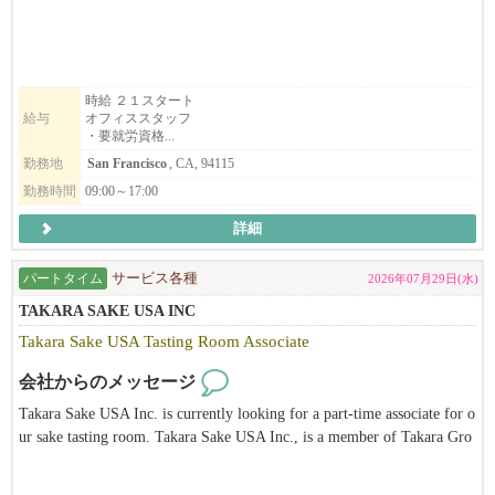
ing！！
UC Berkeleyから徒歩１分です！
一生懸命に働いているスタッフを支えてくれるオフィススタッフ
を募集していますので、
時給 ２１スタート
給与
オフィススタッフ
就労資格をお持ちの方、是非ご応募ください。
・要就労資格...
あわせて、新店Hinodeya Ramen Berkeley店で働いて頂けるスタッ
勤務地
San Francisco
, CA, 94115
フも募集しております（要就労資格）。
勤務時間
09:00～17:00
詳細
弊社 彩々楽ダイニンググループは創業1886年本社は埼玉県。日本
料理店を始めとして蕎麦店や和風ラーメン店など和食を軸とした
パートタイム
サービス各種
2026年07月29日(水)
飲食店を展開している会社です。元々は埼玉の片田舎の一飲食店
であった実家「ひのでや食堂」でしたが、4代目当主である私が20
TAKARA SAKE USA INC
代30代と欧州や米国などで海外勤務をした経験を通じ、世界にお
Takara Sake USA Tasting Room Associate
ける和食の特異性（うまみ だしの概念）や調理技巧の素晴らし
さに気づいたことから、こういった素晴らしい日本の食文化を世
会社からのメッセージ
界中どこでも誰でも楽しめる普遍的なものにしたい！ダシの文化
Takara Sake USA Inc. is currently looking for a part-time associate for o
を広めたい！と決心し、その手段として懐石や純和食などではな
ur sake tasting room. Takara Sake USA Inc., is a member of Takara Gro
く、ラーメンで挑戦しようと奮起して10カ年の海外進出計画を立
up, the leading corporation of alcohol-related business and biotechnolog
てて実行し2016年に米国進出を果たしました。
y based in Japan. Takara Sake USA Inc. was established in 1983 in Berk