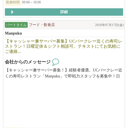
勤務時間
09:00～18:00
◆応募要件
詳細
飲食経験が３年以上（ジャンル不問）
店長・マネージャー（管理職）としての経験有り
パートタイム
フード・飲食店
2026年07月17日(金)
社会人としての最低限のPCスキル（エクセル・ワード等）
Manpuku
【キャッシャー兼サーバー募集】UCバークレー近くの寿司レ
ビザの発給も条件つきで、こちらでサポートします。
ストラン！日曜定休＆シフト相談可。テキストにてお気軽に
ご連絡...
応募者の方の状況によっても、スケジュールや条件等合わせる事
が出来るかと思います。
会社からのメッセージ
出来る限りスムーズに赴任出来るよう手助けするので、まずはお
【キャッシャー兼サーバー募集！】経験者優遇。UCバークレー近
気軽にご相談ください。
くの寿司レストラン「Manpuku」で即戦力スタッフを募集中！日
曜定休でプライベートも充実。慣れたらランチタイムをお任せし
弊社のミッションは本物の和食・ラーメンとつけ麺を現地にて提
ます。あなたの経験を活かせる環境です！（時給$19.18〜＋チッ
供すること、
プ）
そしてフルダイニングレストランとして、楽しい食の空間を創り
上げていく事です。
ミッションに共感して頂ける方、異国の地でキャリアアップを目
指したい方、将来基幹メンバーになって頂く方を大募集中です。
現在会社として大きく成長していく上で変革期の為、ともに成長
していける方に来て頂けると嬉しいです!