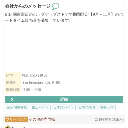
会社からのメッセージ
紀伊國屋書店のポップアップストアで期間限定【9月～11月】のパ
ートタイム販売員を募集しています。
アニメ・マンガに特化したお店で働いてみませんか？
給与
時給 USD $19.80
勤務地
San Francisco
, CA, 94103
勤務時間
11:00～19:00
詳細
紀伊国屋書店
書店バイト
日本語バイト
日本の本屋
書店仕事
フリーランス
その他の専門職
2026年07月09日(木)