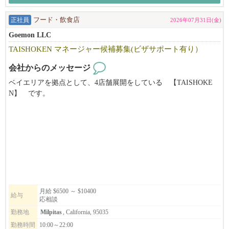
正社員
フード・飲食店
2026年07月31日(金)
Goemon LLC
TAISHOKEN マネージャー候補募集(ビザサポート有り）
会社からのメッセージ
ベイエリアを拠点として、4店舗展開をしている 【TAISHOKE
N】 です。
キッチンの管理職ポジションを募集致します。
弊社の''和食で幸せを創っていく''ミッションに共感頂ける方、
アメリカの飲食に本気で挑戦していきたい方のご応募、お待ちし
ております!
*別ブランドのStonemill Matchaも含め、それぞれ店舗展開を計画
しております。
候補者の方のキャリアアップとして、将来的に次のステージを目
月給 $6500 ～ $10400
給与
応相談
指せるような
会社を目指しています。
勤務地
Milpitas
, California, 95035
勤務時間
10:00～22:00