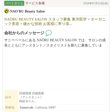
流行の最先端とも評される立地でも展開をしているから、
パートタイム
サービス各種
2026年07月15日(水)
味だけでなくそういった部分にも随所にこだわりが多数！
NAO'RU Beauty Salon
そんな社風や条件が揃っているから、
日本国内で活躍された後、当社に活躍の場を移し働き続けている
NAŌRU BEAUTY SALON スタッフ募集 東洋医学 × オーガニ
スタッフも多数！
ック美容 × 確かな技術 お客様に寄り添...
会社からのメッセージ
◆◇不安を感じさせない店舗展開ペース！
202​5年も​3店舗の出店を実績と、2026年も​続々新店開店を予定して
サニーベールにある NAŌRU BEAUTY SALON では、サロンの成
い​ます！
長とともにアシスタント／スタイリストを新たに募集していま
勢いのある母体があるから、オープニングスタッフや昇格のチャ
す。
ンスも多数！
東洋医学と自然療法を取り入れた独自の施術を通じて、お客様一
キャリアアップを目指す方にも最適なタイミングです。
人ひとりの「本来の美しさと健康」を引き出すことを大切にして
います。
◆◇経験を活かし、新たな学びもある職場
ラーメンや居酒屋（個人店・チェーン店問わず）…など、
弊社展開ブランドに近い経験を持つ者から、多様な経験を経て、
募集職種
マネージャーに就任している者…など、様々なスタッフが在籍し
・スタイリスト
活躍中！
・アシスタント
詳細面接 詳細面接
給与
《アシスタント》
・ボディマッサージセラピスト（同時募集）
時給30ドル...
◆◇ビザ取得に際し、経験ジャンルの部分での規定もあります為、
応募・面接時に詳細のお話しをさせていただければと思います
勤務地
Sunnyvale
, California, 94087
こんな方をお待ちしています