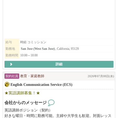
飲食業を愛するあなたに、新しい挑戦の形を提案します。
日本人・韓国人スタイリストが在籍する多国籍な環境で、
お互いに協力しながら、それぞれの技術や経験を活かし、高いク
━━━━━━━━━━━━━━━━━━━━
オリティのサービスを提供しています。
◆◇こんな方はぜひご応募をご検討ください◇◆
オーナーもスタッフも穏やかで話しやすく、
初めての方でも安心してスタートできる雰囲気を大切にしていま
★日本での飲食経験4年以上必須となります。
す。
☆ビザの観点から採用が難しい方への通達はしておりません。
給与
時給 コミッション
当サロンでは、日常にフィットするナチュラルスタイルから、
勤務地
San Jose (West San Jose)
, California, 95129
※飲食店での転職先をお探しの方（日本・米国から）
トレンドスタイル、特別なイベント向けのスタイルまで幅広く対
勤務時間
10:00～18:00
※現状に満足を得られいない方
応しており、
※休みが週休2日取れてない方
美容師として様々な技術・スタイルを経験できる環境です。
詳細
★日本での飲食経験が4年以上の方（日本でのアルバイト含む）
※米国在住者の方（在米就労資格をお持ちの方）
ローカルのお客様を中心に、新規・リピーターともに安定して来
契約社員
教育・家庭教師
2026年07月08日(水)
※ラーメン、しゃぶしゃぶ、うどん、焼き鳥の業態経験のある方
店があり、
English Communication Service (ECS)
※ビザ代を負担して欲しい方
丁寧なカウンセリングと高いサービス品質を大切にしているた
※90万円以上の月給を希望の方
め、
★英語講師募集！★
※これからの大成長を共に進めたい方
お客様との信頼関係を築きやすく、リピートにもつながりやすい
※アメリカで1番の飲食店を作りたい方
サロンです。
会社からのメッセージ
※アメリカに日本の食文化を広めたい方
英語講師ポジション（契約）
※生きた英語を学びたい方
「Japanese Head Spa」は特に人気が高く、
好きな曜日・時間に勤務可能。主婦や大学生も歓迎。対面レッス