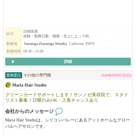
※要項に明記されている給与は平均です。実際に平均以上取得し
明るく、フレンドリーな雰囲気で、溶け込みやすい環境です。仕
ている方は管理者数の半分弱です。
事も親切・丁寧に教えますので安心して働けます。
空いた時間を活用したい方・フルに仕事をしたい方・落ち着いた
雰囲気で、気軽に働きたい方・技術職に戻りたい方、
▶︎応募のポイント♪
働き方に合わせてフレックスに対応できるのが弊社の特徴です。
詳細面接
給与
経験・勤務日数・職務・売上によって時...
おかげさまで大変多くのお問合せを頂いております。
まずはお気軽にご連絡下さい。ご応募お待ちしております。
職務経歴や履歴書については、なるべく詳細を明記して頂けると
勤務地
Saratoga (Saratoga Woods)
, California, 95070
選考確率がグンっと上がります！
勤務時間
09:30～21:00
詳細
━━━━━━━━━━━━━━━━━━━━
飲食業を愛する人に、次の世界を。
業務委託
その他の専門職
2026年08月02日(日)
ニューヨークで、ワイン片手にラーメンを食べる夫婦がいれば、
Maria Hair Studio
しゃぶしゃぶ、ラーメンを得意げに語るビジネスマンがシリコン
バレーにいる。
グリーンカードサポートします！サンノゼ美容院で、スタイ
リスト募集！日曜のみOK・入客チャンスあり
デリバリーのうどんは大人気。
会社からのメッセージ
日本食の可能性が、ここにはある。
その最先端を、EK FOOD SERVICESは走っています。
Maria Hair Studioは、シリコンバレーにあるアットホームなグロー
バルヘアサロンです。
アメリカという国で、次のキャリアを歩む。