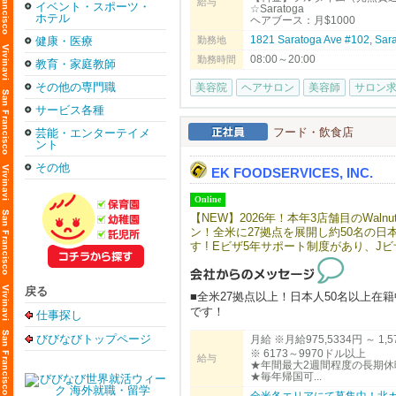
給与
イベント・スポーツ・
☆Saratoga
「海外で働くのが初めてで不安…」と
ホテル
ヘアブース：月$1000
【料金】
1821 Saratoga Ave #102, S
勤務地
健康・医療
顧客がいない状態からでも入客できる
☆Saratoga
08:00～20:00
まずはお気軽にご連絡ください！
ヘアブース：月$1000
勤務時間
教育・家庭教師
スパルーム：月＄1300
その他の専門職
美容院
ヘアサロン
美容師
サロン
☆Dublin
ヘアブース：月$900
サービス各種
スパルーム：月＄900
フード・飲食店
芸能・エンターテイメ
ント
【サロンについて】
カリフォルニアで10年以上地元のお客様に愛され
その他
EK FOODSERVICES, INC.
「日本の技術で満足してもらいたい！
ます。
Online
明るく、フレンドリーな雰囲気で、溶
【NEW】2026年！本年3店舗目のWalnu
まずはお気軽にfostercity@viang
ン！全米に27拠点を展開し約50名の日
す ! Eビザ5年サポート制度があり、
一切なく、渡米後すぐに現地で実践的
年1〜2週間のバケーションを楽しんで
や面白さを全身で感じられる環境がこ
戻る
■全米27拠点以上！日本人50名以上
です！
仕事探し
■当社は安心のE２ビザ長期5年滞在サ
びびなびトップページ
月給 ※月給975,5334円 ～ 1
■100%米国法人企業です。
※ 6173～9970ドル以上
給与
★年間最大2週間程度の長期休
■月給975,5334円～1,575,4260円
★毎年帰国可...
→6173ドル～9970ドル以上
全米各エリアにて募集中！北カ