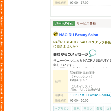
※これからの大成長を共に進めたい方
09:00～17:00
勤務時間
※アメリカで1番の飲食店を作りたい方
※アメリカに日本の食文化を広めたい方
※生きた英語を学びたい方
サービス各種
※お陰様で、沢山の皆様からのお問い合
※まずはお早めにご応募・ご相談を頂
NAO'RU Beauty Salon
━━━━━━━━━━━━━━━━━━━━
NAŌRU BEAUTY SALON スタ
『飲食業界』のイメージ・働き方が１
に働きませんか？
国内では体感できない働き方や面白さ
◆◇飲食店もそこで働くスタッフも正当
サニーベールにある NAŌRU BEAU
例えば、ラーメン１杯の値段ってどの
集しています。
日本国内では​1,000円程度で食べられ
東洋医学と自然療法を取り入れた独自
アメリカでは​3000円前後が普通の値段
詳細面接 詳細面接
大切にしています。
海外旅行に行ってびっくりしてしまう
《アシスタント》
時給30ドル〜
給与
それは、そのブランドやそこで働くス
募集職種
《スタイリスト》
国内と比べる訳ではありませんが、そ
月給、もしくは歩合制
・スタイリスト
だからこそ、働くスタッフには給与な
・アシスタント
1082 East El Camino Real #
勤務地
・ボディマッサージセラピスト（同時
◆◇実際に、当社で働く日本人スタッフ
09:00～20:00
勤務時間
​※月給975,5334円～1,575,4260円​ →
こんな方をお待ちしています
頑張って働いてもらった分は、しっか
ヘアサロン
日系
サロン
美容
コ