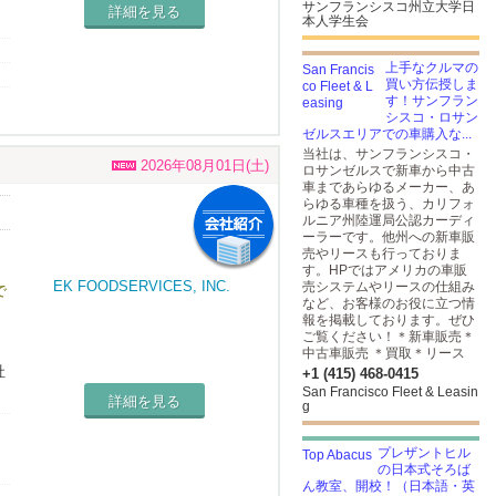
サンフランシスコ州立大学日
詳細を見る
本人学生会
上手なクルマの
買い方伝授しま
す！サンフラン
シスコ・ロサン
ゼルスエリアでの車購入な...
当社は、サンフランシスコ・
2026年08月01日(土)
ロサンゼルスで新車から中古
車まであらゆるメーカー、あ
らゆる車種を扱う、カリフォ
ルニア州陸運局公認カーディ
い
ーラーです。他州への新車販
売やリースも行っておりま
す。HPではアメリカの車販
売システムやリースの仕組み
で
など、お客様のお役に立つ情
報を掲載しております。ぜひ
毎
ご覧ください！＊新車販売＊
方
中古車販売 ＊買取＊リース
社
+1 (415) 468-0415
San Francisco Fleet & Leasin
詳細を見る
g
プレザントヒル
の日本式そろば
ん教室、開校！（日本語・英