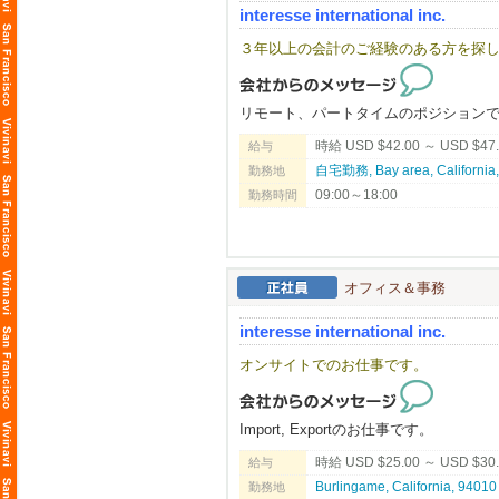
interesse international inc.
飲食業を愛する人に、次の世界を。
ニューヨークで、ワイン片手にラーメ
３年以上の会計のご経験のある方を探
しゃぶしゃぶ、ラーメンを得意げに語
デリバリーのうどんは大人気。
リモート、パートタイムのポジション
日本食の可能性が、ここにはある。
その最先端を、EK FOOD SERVICE
時給 USD $42.00 ～ USD $47
給与
アメリカという国で、次のキャリアを
自宅勤務, Bay area, Califor
勤務地
飲食業を愛するあなたに、新しい挑戦
09:00～18:00
勤務時間
━━━━━━━━━━━━━━━━━━━━
◆◇こんな方はぜひご応募をご検討く
オフィス＆事務
★日本での飲食経験4年以上必須となり
☆ビザの観点から採用が難しい方への
interesse international inc.
※飲食店での転職先をお探しの方（日本
オンサイトでのお仕事です。
※現状に満足を得られいない方
※休みが週休2日取れてない方
★日本での飲食経験が4年以上の方（日
Import, Exportのお仕事です。
※米国在住者の方（在米就労資格をお
※ラーメン、しゃぶしゃぶ、うどん、焼
時給 USD $25.00 ～ USD $30
給与
※ビザ代を負担して欲しい方
Burlingame, California, 
勤務地
※90万円以上の月給を希望の方