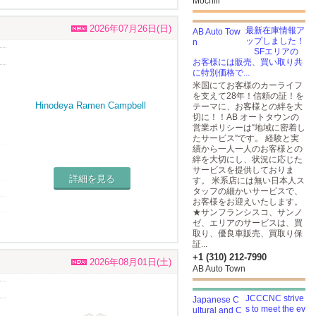
Mochill
2026年07月26日(日)
最新在庫情報ア
ップしました！
SFエリアの
お客様には販売、買い取り共
に特別価格で...
米国にてお客様のカーライフ
を支えて28年！信頼の証！を
テーマに、お客様との絆を大
切に！！AB オートタウンの
営業ポリシーは“地域に密着し
たサービス”です。 経験と実
績から一人一人のお客様との
絆を大切にし、状況に応じた
サービスを提供しておりま
詳細を見る
す。 米系店には無い日本人ス
タッフの細かいサービスで、
お客様をお迎えいたします。
★サンフランシスコ、サンノ
ゼ、エリアのサービスは、買
取り、優良車販売、買取り保
証...
+1 (310) 212-7990
2026年08月01日(土)
AB Auto Town
JCCCNC strive
s to meet the ev