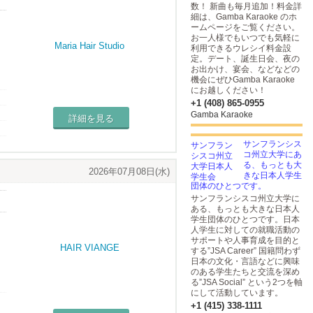
数！ 新曲も毎月追加！料金詳
細は、Gamba Karaoke のホ
ームページをご覧ください。
お一人様でもいつでも気軽に
利用できるウレシイ料金設
定。デート、誕生日会、夜の
お出かけ、宴会、などなどの
機会にぜひGamba Karaoke
にお越しください！
+1 (408) 865-0955
Gamba Karaoke
詳細を見る
サンフランシス
コ州立大学にあ
る、もっとも大
2026年07月08日(水)
きな日本人学生
団体のひとつです。
サンフランシスコ州立大学に
ある、もっとも大きな日本人
学生団体のひとつです。日本
人学生に対しての就職活動の
サポートや人事育成を目的と
する”JSA Career” 国籍問わず
日本の文化・言語などに興味
のある学生たちと交流を深め
る”JSA Social” という2つを軸
にして活動しています。
+1 (415) 338-1111