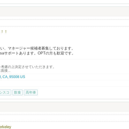
持ちの方、または実務経験のある方
方
いたい方
法律で定められており、
いける方
、無理なく働ける環境が整っています。
環境整備を、
ップしているんです！
シュ休暇、2週間程度のバケーションを皆さん楽しんでます！
す！！
士）から直接学べる環境
ンに伴い、マネージャー候補者募集しております。
れた、他にはない技術が身につきます
saサポートあります。OPTの方も歓迎です。
心の職場
い居酒屋…等、
な雰囲気
もありません。
待ちしております。
開をしているから、
を考慮の上決定させていただきます。
-0187 三浦）
にこだわりが多数！
接...
l, CA, 95008 US
の場を移し働き続けているスタッフも多数！
ス！
シスコ
飲食
高年俸
nyvale, CA 94087
6年も​続々新店開店を予定してい​ます！
ングスタッフや昇格のチャンスも多数！
タイミングです。
サロンとマッチした方には、Eビザサポートも検討可能です（条件あり）。
場
、NAŌRUで、より深く、美容と健康の世界に触れてみませんか？
店問わず）…など、
から、多様な経験を経て、
eley
、様々なスタッフが在籍し活躍中！