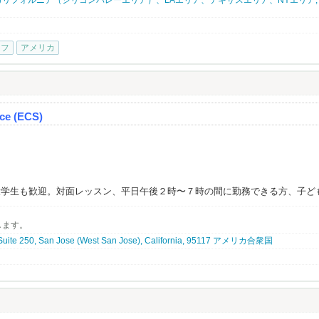
たの経験を世界へ。夢のアメリカへ、世界進出のチャンスを掴みませんか？
大募集します！⇨ ⇨
ッフ
アメリカ
ください。
功を夢見ている方。米国在住者で転職をお考えの方。
休暇取得可能！殆どの社員の皆さんが年に1度は2週間程度の帰国やバケーション
ce (ECS)
か？と驚かれる事も多いです。」（笑）
約1​,402万円（日本人スタッフ平均月給​116.9万円）。
算）
実績より算出
大学生も歓迎。対面レッスン、平日午後２時〜７時の間に勤務できる方、子ど
025年の平均月給実績
務ができる方を募集しています。
異なります。当社評価規定により算出
ぶつかるのが言葉の壁である『英会話』。日英バイリンガル講師のニーズが増
す。実際に平均以上取得している方は管理者数の半分弱です。
します。
ご家族にご好評いただいております。大変やりがいのあるお仕事です。要US
、まずはお気軽にお問い合わせください。
 Suite 250, San Jose (West San Jose), California, 95117 アメリカ合衆国
seeking dedicated English teachers who strive to help students reach their
いております。
n with empathy and care.
く詳細を明記して頂けると選考確率がグンっと上がります！