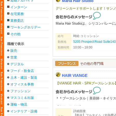
短期アルバイト
Maria Hair Studio
インターン
グリーンカードサポートします！サンノ
在宅業務
業務委託
Maria Hair Studioは、シリコ
ワーキングホリデー
日本人・韓国人スタイリストが在籍す
その他
時給 コミッション
給与
お互いに協力しながら、それぞれの技
5205 Prospect Road Suite140,
勤務地
職種で表示
オーナーもスタッフも穏やかで話しや
10:00～18:00
勤務時間
初めての方でも安心してスタートでき
販売
営業
当サロンでは、日常にフィットするナ
トレンドスタイル、特別なイベント向
その他の専門職
デジタル
美容師として様々な技術・スタイルを
フード・飲食店
HAIR VIANGE
ローカルのお客様を中心に、新規・リ
土木・建設・製造
丁寧なカウンセリングと高いサービス
【VIANGE HAIR・SPAブースレンタル】
オフィス＆事務
お客様との信頼関係を築きやすく、リ
ファッション
「Japanese Head Spa」は特に人気が
マスコミ＆出版
他サロンと差別化できる技術として学
＊＊ブースレンタル｜美容師・ネイリ
運輸・物流
リニューアルしたばかりの清潔で働き
【利用可能時間】
詳細面接
インテリア・設備
今後さらに拡大していく予定です。
☆週7日、8:00～20:00利用可能
【料金】フルタイム（光熱費
お気軽に見学にお越しください。