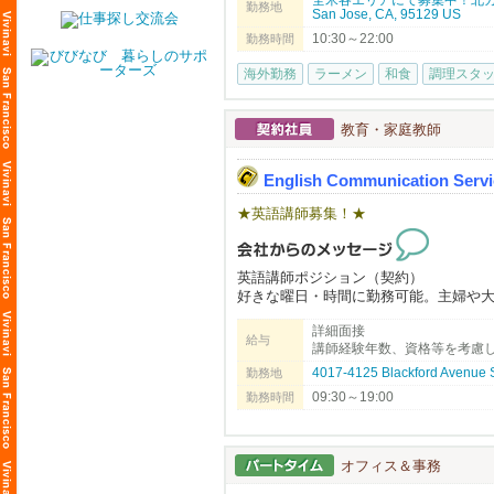
勤務地
San Jose, CA, 95129 US
⇨ ⇨ アメリカという国で働く。あな
10:30～22:00
勤務時間
務拡大に伴い、米国で活躍する仲間を
海外勤務
ラーメン
和食
調理スタ
▶︎こんな方は、まずはご応募してみて
日本在住でアメリカでの飲食業の大成
教育・家庭教師
▶︎弊社の特徴
年間最大​14日間の長期リフレッシュ
を楽しんでます！
English Communication Servi
「ええっ！そんなに休み取れるんです
★英語講師募集！★
当社ブランドで働​く店舗管理者の平均年収は
​※為替レート $1=¥158 （2026年3月換
英語講師ポジション（契約）
​※2​025年1月から7月までの平均月給
好きな曜日・時間に勤務可能。主婦や
​※月給平均給与は1年以上勤務している2
好きな方、長期または夏の間の短期勤
※給与は確約するものではなく能力で
詳細面接
日本から来て間もないご家族が、まず
給与
※要項に明記されている給与は平均で
講師経験年数、資格等を考慮
ています。きめ細かいサービスが沢山の
労働許可。資格や経験がない場合でも
4017-4125 Blackford Avenue
勤務地
09:30～19:00
勤務時間
▶︎応募のポイント♪
English Communication Service (ECS) is 
おかげさまで大変多くのお問合せを頂
full potential while providing instructio
職務経歴や履歴書については、なるべ
オフィス＆事務
━━━━━━━━━━━━━━━━━━━━