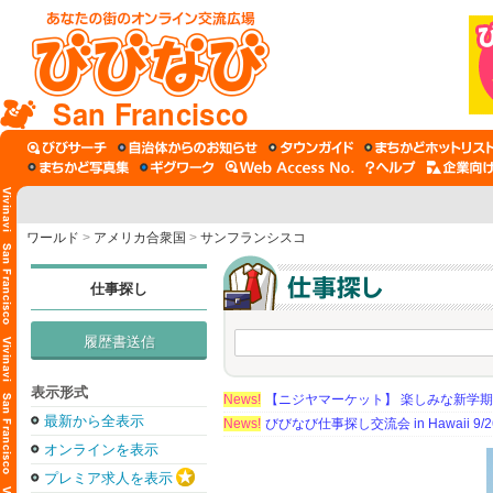
San Francisco
ワールド
>
アメリカ合衆国
>
サンフランシスコ
仕事探し
履歴書送信
表示形式
News!
【ニジヤマーケット】 楽しみな新学
最新から全表示
News!
びびなび仕事探し交流会 in Hawaii 9/26（
オンラインを表示
プレミア求人を表示