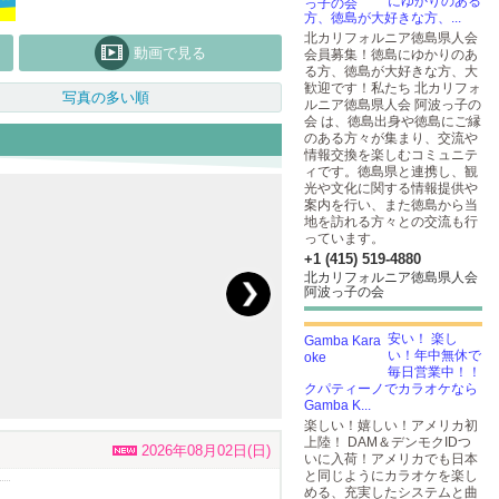
にゆかりのある
方、徳島が大好きな方、...
北カリフォルニア徳島県人会
動画で見る
会員募集！徳島にゆかりのあ
る方、徳島が大好きな方、大
歓迎です！私たち 北カリフォ
写真の多い順
ルニア徳島県人会 阿波っ子の
会 は、徳島出身や徳島にご縁
のある方々が集まり、交流や
情報交換を楽しむコミュニテ
ィです。徳島県と連携し、観
光や文化に関する情報提供や
案内を行い、また徳島から当
地を訪れる方々との交流も行
っています。
+1 (415) 519-4880
北カリフォルニア徳島県人会
阿波っ子の会
安い！ 楽し
い！年中無休で
毎日営業中！！
クパティーノでカラオケなら
Gamba K...
楽しい！嬉しい！アメリカ初
上陸！ DAM＆デンモクIDつ
2026年08月02日(日)
いに入荷！アメリカでも日本
と同じようにカラオケを楽し
める、充実したシステムと曲