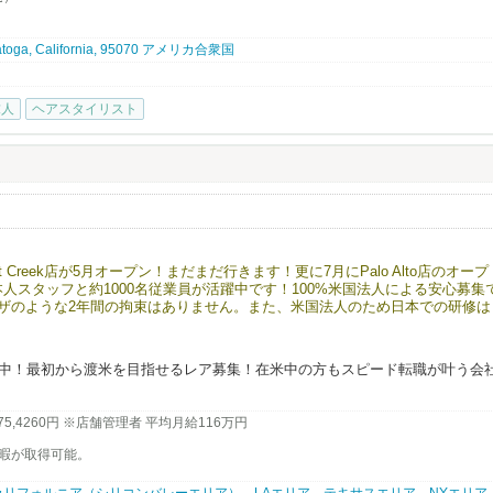
いう方も、しっかりサポートしますのでご安心ください！
aratoga, California, 95070 アメリカ合衆国
環境があります。
求人
ヘアスタイリスト
ているJapanese hair salonです。
」そんな思いで一人一人のお客様に満足頂けるよう日本のサービスを提供して
け込みやすい環境です。仕事も親切・丁寧に教えますので安心して働けます。
t Creek店が5月オープン！まだまだ行きます！更に7月にPalo Alto店のオープ
ehair.comへご連絡下さい。ご応募お待ちしております。
本人スタッフと約1000名従業員が活躍中です！100%米国法人による安心募集
Jビザのような2年間の拘束はありません。また、米国法人のため日本での研修は
にスタートできます。有給やリフレッシュ休暇制度もあり、ほとんどの社員が
います。アメリカでの成功を最短で目指せる、そして日本では味わえない働き
こにあります。
在籍中！最初から渡米を目指せるレア募集！在米中の方もスピード転職が叶う会
ポート。J1ビザの様な短期の縛りや日本での研修はありません！
,575,4260円 ※店舗管理者 平均月給116万円
暇が取得可能。
リフォルニア（シリコンバレーエリア）、LAエリア、テキサスエリア、NYエリア,