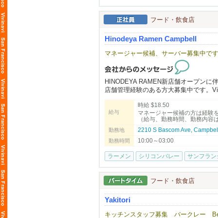
・美容師免許（日本または米国）をお
・東洋医学や自然派美容に興味がある
◆◇働きやすい環境面も完備！
・一人ひとりのお客様と丁寧に向き合
既定の休暇・勤務時間を遵守する事が
フード・飲食店
・向上心を持ち、学びながら成長して
公休やシフト管理された勤務時間など
若手～中堅問わず、全員が働きやすい
Hinodeya Ramen Campbell
※長期で働ける方を歓迎します。
会社として推進し、常にブラッシュア
なんと、年間最大​14日間のリフレッ
マネージャー候補、サーバー募集中で
NAŌRUで働く魅力
・時給$30〜（経験・能力により優遇）
━━━━━━━━━━━━━━━━━━━━
・トップスタイリストMiki（中医学博
HINODEYA RAMEN新店舗オープ
・東洋医学・筋膜・経絡理論を取り入
◆◇オシャレに『笑顔』で働ける！
店舗管理経験のある方大募集中です。Vi
・柔軟なシフト制・日本語が通じる安
煙がもくもくのラーメン店や、所々汚
・少人数で落ち着いた、アットホーム
そういったブランドは当社には１店舗
時給 $18.50
未経験者の方でも歓迎です。ご応募お
流行の最先端とも評される立地でも展
給与
マネージャー候補の方は経験
お気軽にお問い合わせください（415-786
▼ご応募はこちら
味だけでなくそういった部分にも随所
（給与、勤務時間、勤務内容は面
日本語でMIKIまでご連絡ください！
そんな社風や条件が揃っているから、
2210 S Bascom Ave, Campbel
勤務地
日本国内で活躍された後、当社に活躍
10:00～03:00
NAO'RU Beauty Salon
勤務時間
Tel: 408-309-9557 (テキストOK)
◆◇不安を感じさせない店舗展開ペー
ラーメン
シリコンバレー
サンフラン
Address: 1082 E El Camino Rl. #4, Sun
202​5年も​3店舗の出店を実績と、202
勢いのある母体があるから、オープニ
ビザサポートについて
キャリアアップを目指す方にも最適な
フード・飲食店
長く働いてくださる方、スキルや姿勢が
◆◇経験を活かし、新たな学びもある職
あなたの「好き」や「経験」を活かして
Yakitori
ラーメンや居酒屋（個人店・チェーン
ご応募を心よりお待ちしております。
弊社展開ブランドに近い経験を持つ者
キッチンスタッフ募集 バークレー Berk
マネージャーに就任している者…など