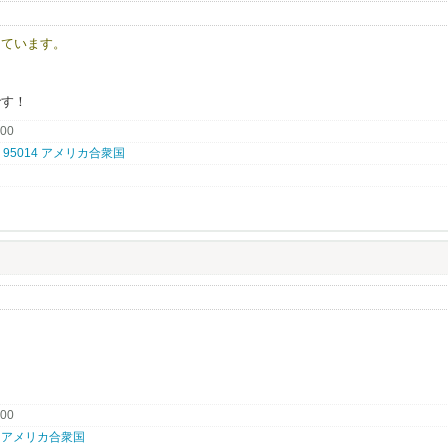
ンを食べる夫婦がいれば、
しています。
るビジネスマンがシリコンバレーにいる。
です！
Sは走っています。
.00
歩む。
nia, 95014 アメリカ合衆国
の形を提案します。
ださい◇◆
ます。
通達はしておりません。
・米国から）
本でのアルバイト含む）
持ちの方）
き鳥の業態経験のある方
.00
94010 アメリカ合衆国