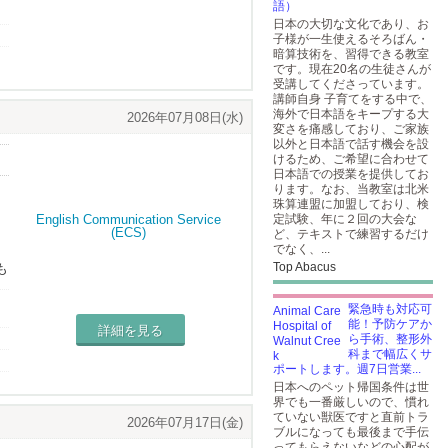
語）
業
日本の大切な文化であり、お
子様が一生使えるそろばん・
暗算技術を、習得できる教室
です。現在20名の生徒さんが
受講してくださっています。
講師自身 子育てをする中で、
海外で日本語をキープする大
2026年07月08日(水)
変さを痛感しており、ご家族
以外と日本語で話す機会を設
けるため、ご希望に合わせて
日本語での授業を提供してお
ります。なお、当教室は北米
珠算連盟に加盟しており、検
定試験、年に２回の大会な
ど、テキストで練習するだけ
でなく、...
Top Abacus
も
え
緊急時も対応可
能！予防ケアか
詳細を見る
ら手術、整形外
科まで幅広くサ
ポートします。週7日営業...
日本へのペット帰国条件は世
界でも一番厳しいので、慣れ
ていない獣医ですと直前トラ
2026年07月17日(金)
ブルになっても最後まで手伝
ってもらえないなどの心配が