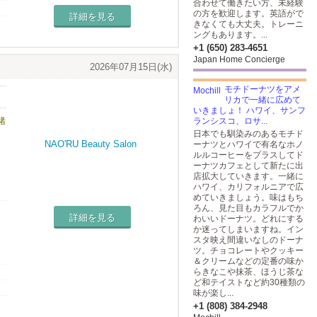
合わせて働きたい方、未経験
の方を歓迎します。英語がで
詳細を見る
きなくても大丈夫。トレーニ
ングもあります。...
+1 (650) 283-4651
Japan Home Concierge
2026年07月15日(水)
モチドーナツをアメ
リカで一緒に広めて
いきましょ！ ハワイ、サンフ
緒
ランシスコ、ロサ...
日本でも馴染みのあるモチド
ーナツとハワイで有名なホノ
ルルコーヒーをプラスしてド
ーナツカフェとして新たに出
店拡大していきます。一緒に
ハワイ、カリフォルニアで広
を
めていきましょう。味はもち
ろん、見た目もカラフルでか
詳細を見る
わいいドーナツ。どれにする
か迷ってしまいますね。イン
スタ映え間違いなしのドーナ
ツ。チョコレートやクッキー
＆クリームなどの定番の味か
らきなこや抹茶、ほうじ茶な
ど和テイストなど約30種類の
味が楽し...
+1 (808) 384-2948