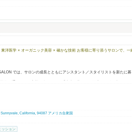
わせ頂いております。
ければと思います。
ッフ募集 東洋医学 × オーガニック美容 × 確かな技術 お客様に寄り添うサロンで、一
８０度変わる！
を全身で感じられる会社です。
に評価される環境
TY SALON では、サロンの成長とともにアシスタント／スタイリストを新たに募
くらいを想像しますか？
るお店もありますが、
の施術を通じて、お客様一人ひとりの「本来の美しさと健康」を引き出すこと
！
人もいますよね。
タッフに対するリスペクトの表れ。
ういった部分が大きく違う様に感じます。
どの部分でしっかりと還元することができているんです！
4, Sunnyvale, California, 94087 アメリカ合衆国
募集）
の給与は
​ 6173ドル～9970ドル以上 ​※$1=¥1​58 （2026年3月換算）
りと給与で評価しています。
ミッション