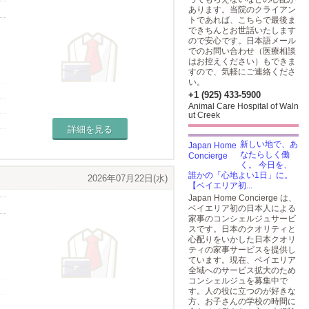
あります。当院のクライアン
トであれば、こちらで最後ま
できちんとお世話いたします
ので安心です。日本語メール
でのお問い合わせ（医療相談
はお控えください）もできま
すので、気軽にご連絡くださ
い。
+1 (925) 433-5900
Animal Care Hospital of Waln
ut Creek
詳細を見る
新しい地で、あ
なたらしく働
く。 今日を、
誰かの「心地よい1日」に。
2026年07月22日(水)
【ベイエリア初...
Japan Home Concierge は、
ベイエリア初の日本人による
家事のコンシェルジュサービ
スです。日本のクオリティと
心配りをいかした日本クオリ
ティの家事サービスを提供し
ています。現在、ベイエリア
全域へのサービス拡大のため
コンシェルジュを募集中で
す。人の役に立つのが好きな
方、お子さんの学校の時間に