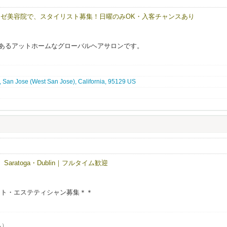
ゼ美容院で、スタイリスト募集！日曜のみOK・入客チャンスあり
ンバレーにあるアットホームなグローバルヘアサロンです。
る多国籍な環境で、
術や経験を活かし、高いクオリティのサービスを提供しています。
 San Jose (West San Jose), California, 95129 US
すく、
る雰囲気を大切にしています。
チュラルスタイルから、
けのスタイルまで幅広く対応しており、
経験できる環境です。
ピーターともに安定して来店があり、
品質を大切にしているため、
Saratoga・Dublin｜フルタイム歓迎
ピートにもつながりやすいサロンです。
高く、
ぶことができます。
スト・エステティシャン募集＊＊
やすいサロンで、
込）