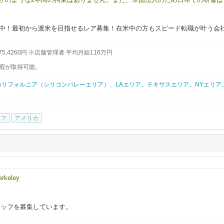
にスタートできます。有給やリフレッシュ休暇制度もあり、ほとんどの社員が
います。アメリカでの成功を最短で目指せる、そして日本では味わえない働き
こにあります。
在籍中！最初から渡米を目指せるレア募集！在米中の方もスピード転職が叶う会
ポート。J1ビザの様な短期の縛りや日本での研修はありません！
,575,4260円 ※店舗管理者 平均月給116万円
暇が取得可能。
リフォルニア（シリコンバレーエリア）、LAエリア、テキサスエリア、NYエリア,
たの経験を世界へ。夢のアメリカへ、世界進出のチャンスを掴みませんか？
大募集します！⇨ ⇨
ッフ
アメリカ
ください。
功を夢見ている方。米国在住者で転職をお考えの方。
休暇取得可能！殆どの社員の皆さんが年に1度は2週間程度の帰国やバケーション
か？と驚かれる事も多いです。」（笑）
eley
約1​,402万円（日本人スタッフ平均月給​116.9万円）。
算）
タッフを募集しています。
実績より算出
025年の平均月給実績