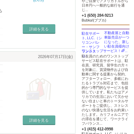
やご自身でアメリカドルから
日本円へ一般的な銀行を通
じ...
も
+1 (650) 284-9213
Bubka!(ブブカ)
え
詳細を見る
不動産屋と自動
車販売店が一つ
になった、新し
い駐在員様向け
ワンストップサービス！🌈...
駐在員のためのワンストップ
2026年07月17日(金)
サービス駐在サポートは、駐
在員、研究員、留学生の方々
を対象に、賃貸物件および自
動車に関する提案から契約、
アフターフォロー、多岐にわ
たるトラブル対応まで、包括
的かつ専門的なサービスを提
供しています。私たちはアメ
リカでの生活において欠かせ
ない住まいと車のトータルサ
ポートをご提供し、ストレス
のない快適な生活をお約束い
たします。カリフォルニアで
の滞在を通じて、ワークライ
詳細を見る
フバランス...
+1 (415) 412-0998