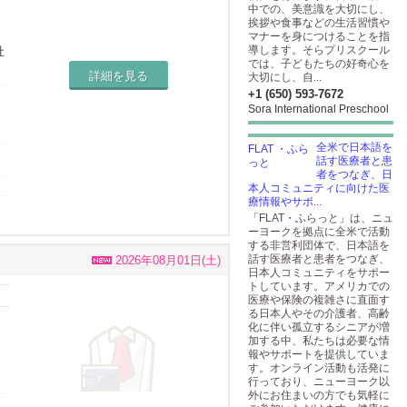
中での、美意識を大切にし、
毎
挨拶や食事などの生活習慣や
方
マナーを身につけることを指
導します。そらプリスクール
社
では、子どもたちの好奇心を
詳細を見る
大切にし、自...
+1 (650) 593-7672
Sora International Preschool
全米で日本語を
話す医療者と患
業
者をつなぎ、日
本人コミュニティに向けた医
療情報やサポ...
「FLAT・ふらっと」は、ニュ
ーヨークを拠点に全米で活動
する非営利団体で、日本語を
話す医療者と患者をつなぎ、
2026年08月01日(土)
日本人コミュニティをサポー
トしています。アメリカでの
医療や保険の複雑さに直面す
る日本人やその介護者、高齢
化に伴い孤立するシニアが増
加する中、私たちは必要な情
報やサポートを提供していま
す。オンライン活動も活発に
行っており、ニューヨーク以
外にお住まいの方でも気軽に