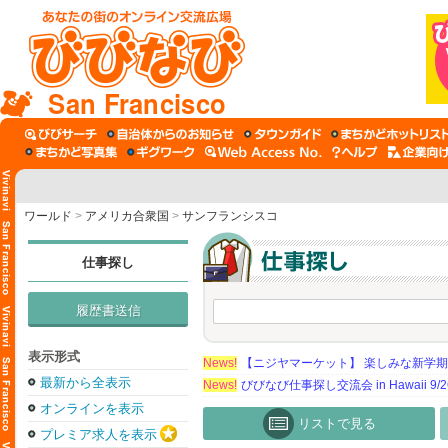
San Francisco
ワールド
>
アメリカ合衆国
>
サンフランシスコ
仕事探し
履歴書送信
表示形式
News!
【ニジヤマーケット】 楽しみな新学
最新から全表示
News!
びびなび仕事探し交流会 in Hawaii 9/26（
オンラインを表示
リストで見る
プレミア求人を表示