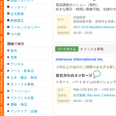
短期アルバイト
英語講師ポジション（契約）
インターン
好きな曜日・時間に勤務可能。主婦や
好きな方、長期または夏の間の短期勤
在宅業務
詳細面接
日本から来て間もないご家族が、まず
給与
業務委託
講師経験年数、資格等を考慮
ています。きめ細かいサービスが沢山の
労働許可。資格や経験がない場合でも
ワーキングホリデー
4017-4125 Blackford Avenue
勤務地
09:30～19:00
勤務時間
その他
English Communication Service (ECS) is 
full potential while providing instructio
職種で表示
オフィス＆事務
販売
営業
interesse international inc.
デジタル
３年以上の会計のご経験のある方を探
フード・飲食店
土木・建設・製造
リモート、パートタイムのポジション
オフィス＆事務
時給 USD $42.00 ～ USD $47
給与
ファッション
自宅勤務, Bay area, Califor
勤務地
マスコミ＆出版
09:00～18:00
勤務時間
運輸・物流
インテリア・設備