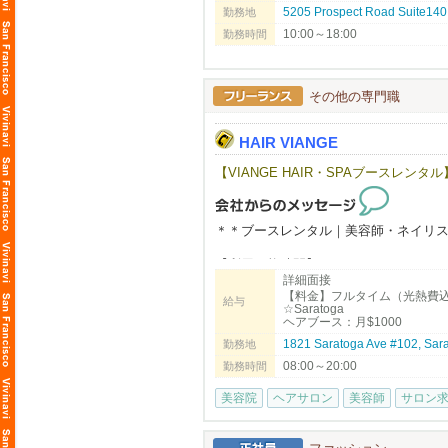
▼ご応募はこちら
5205 Prospect Road Suite140,
勤務地
日本語でMIKIまでご連絡ください！
オーナーもスタッフも穏やかで話しや
10:00～18:00
勤務時間
初めての方でも安心してスタートでき
NAO'RU Beauty Salon
Tel: 408-309-9557 (テキストOK)
当サロンでは、日常にフィットするナ
Address: 1082 E El Camino Rl. #4, Sun
トレンドスタイル、特別なイベント向
その他の専門職
美容師として様々な技術・スタイルを
ビザサポートについて
HAIR VIANGE
長く働いてくださる方、スキルや姿勢が
ローカルのお客様を中心に、新規・リ
丁寧なカウンセリングと高いサービス
【VIANGE HAIR・SPAブースレンタル】
あなたの「好き」や「経験」を活かして
お客様との信頼関係を築きやすく、リ
ご応募を心よりお待ちしております。
「Japanese Head Spa」は特に人気が
他サロンと差別化できる技術として学
＊＊ブースレンタル｜美容師・ネイリ
リニューアルしたばかりの清潔で働き
【利用可能時間】
詳細面接
今後さらに拡大していく予定です。
☆週7日、8:00～20:00利用可能
【料金】フルタイム（光熱費
お気軽に見学にお越しください。
給与
☆Saratoga
「海外で働くのが初めてで不安…」と
ヘアブース：月$1000
【料金】
1821 Saratoga Ave #102, S
勤務地
顧客がいない状態からでも入客できる
☆Saratoga
08:00～20:00
まずはお気軽にご連絡ください！
ヘアブース：月$1000
勤務時間
スパルーム：月＄1300
美容院
ヘアサロン
美容師
サロン
☆Dublin
ヘアブース：月$900
スパルーム：月＄900