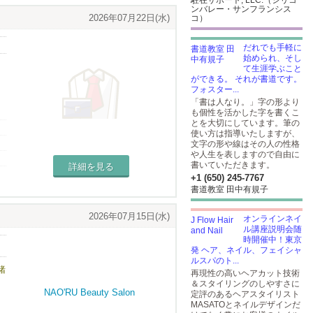
駐在サポート, LLC.（シリコ
ンバレー・サンフランシス
2026年07月22日(水)
コ）
だれでも手軽に
始められ、そし
て生涯学ぶこと
ができる。 それが書道です。
フォスター...
「書は人なり。」字の形より
も個性を活かした字を書くこ
とを大切にしています。筆の
使い方は指導いたしますが、
文字の形や線はその人の性格
や人生を表しますので自由に
書いていただきます。
詳細を見る
+1 (650) 245-7767
書道教室 田中有規子
2026年07月15日(水)
オンラインネイ
ル講座説明会随
時開催中！東京
発 ヘア、ネイル、フェイシャ
ルスパのト...
緒
再現性の高いヘアカット技術
＆スタイリングのしやすさに
定評のあるヘアスタイリスト
MASATOとネイルデザインだ