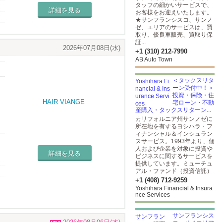
タッフの細かいサービスで、
詳細を見る
お客様をお迎えいたします。
★サンフランシスコ、サンノ
ゼ、エリアのサービスは、買
取り、優良車販売、買取り保
証...
2026年07月08日(水)
+1 (310) 212-7990
AB Auto Town
＜タックスリタ
ーン受付中！＞
投資・保険・住
宅ローン・不動
産購入・タックスリターン...
カリフォルニア州サンノゼに
所在地を有するヨシハラ・フ
ィナンシャル＆インシュラン
スサービス。1993年より、個
人および企業を対象に投資や
詳細を見る
ビジネスに関するサービスを
提供しています。ミューチュ
アル・ファンド（投資信託）
+1 (408) 712-9259
Yoshihara Financial & Insura
nce Services
サンフランシス