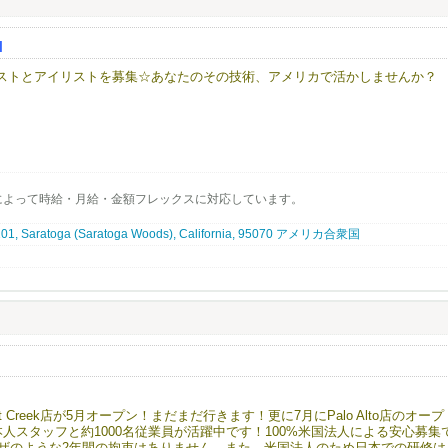
ているJapanese hair salonです。
H
」そんな思いで一人一人のお客様に満足頂けるよう日本のサービスを提供して
ネイリストとアイリストを募集☆あなたのその技術、アメリカで活かしませんか？
け込みやすい環境です。仕事も親切・丁寧に教えますので安心して働けます。
ehair.comへご連絡下さい。ご応募お待ちしております。
いるJapanese nail＆Eyelash salonです。
」そんな思いで一人一人のお客様に満足頂けるよう日本のサービスを提供して
によって時給・月給・金額フレックスに対応しています。
け込みやすい環境です。仕事も親切・丁寧に教えますので安心して働けます。
 101, Saratoga (Saratoga Woods), California, 95070 アメリカ合衆国
事をしたい方・落ち着いた雰囲気で、気軽に働きたい方・技術職に戻りたい方
きるのが弊社の特徴です。
お待ちしております。
t Creek店が5月オープン！まだまだ行きます！更に7月にPalo Alto店のオープ
本人スタッフと約1000名従業員が活躍中です！100%米国法人による安心募集
Jビザのような2年間の拘束はありません。また、米国法人のため日本での研修は