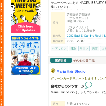
サニーベールにある NAŌRU BEAU
集しています。
東洋医学と自然療法を取り入れた独自
詳細面接 詳細面接
大切にしています。
《アシスタント》
時給30ドル〜
給与
募集職種
《スタイリスト》
月給、もしくは歩合制
・スタイリスト
・アシスタント
1082 East El Camino Real #
勤務地
・ボディマッサージセラピスト（同時
09:00～20:00
勤務時間
こんな方をお待ちしています
ヘアサロン
日系
サロン
美容
コ
・美容師免許（日本または米国）をお
・東洋医学や自然派美容に興味がある
・一人ひとりのお客様と丁寧に向き合
その他の専門職
・向上心を持ち、学びながら成長して
Maria Hair Studio
※長期で働ける方を歓迎します。
グリーンカードサポートします！サンノ
NAŌRUで働く魅力
・時給$30〜（経験・能力により優遇）
・トップスタイリストMiki（中医学博
・東洋医学・筋膜・経絡理論を取り入
Maria Hair Studioは、シリコ
・柔軟なシフト制・日本語が通じる安
・少人数で落ち着いた、アットホーム
日本人・韓国人スタイリストが在籍す
時給 コミッション
給与
お互いに協力しながら、それぞれの技