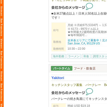
一切なく、渡米後すぐに現地で実践的
年1〜2週間のバケーションを楽しんで
や面白さを全身で感じられる環境がこ
■全米27拠点以上！日本人50名以上
です！
■当社は安心のE２ビザ長期5年滞在サ
月給 ※月給975,5334円 ～ 1
■100%米国法人企業です。
※ 6173～9970ドル以上
給与
★年間最大2週間程度の長期休
■月給975,5334円～1,575,4260円
★毎年帰国可...
→6173ドル～9970ドル以上
全米各エリアにて募集中！北カ
勤務地
San Jose, CA, 95129 US
⇨ ⇨ アメリカという国で働く。あな
10:30～22:00
勤務時間
務拡大に伴い、米国で活躍する仲間を
海外勤務
ラーメン
和食
調理スタ
▶︎こんな方は、まずはご応募してみて
日本在住でアメリカでの飲食業の大成
フード・飲食店
▶︎弊社の特徴
年間最大​14日間の長期リフレッシュ
Yakitori
を楽しんでます！
「ええっ！そんなに休み取れるんです
キッチンスタッフ募集 バークレー Berk
当社ブランドで働​く店舗管理者の平均年収は
​※為替レート $1=¥158 （2026年3月換
バークレーの焼き鳥屋にてキッチンス
​※2​025年1月から7月までの平均月給
時給 USD $19.18
給与
​※月給平均給与は1年以上勤務している2