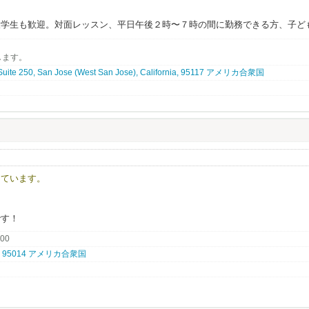
大学生も歓迎。対面レッスン、平日午後２時〜７時の間に勤務できる方、子ど
務ができる方を募集しています。
ぶつかるのが言葉の壁である『英会話』。日英バイリンガル講師のニーズが増
します。
ご家族にご好評いただいております。大変やりがいのあるお仕事です。要US
、まずはお気軽にお問い合わせください。
 Suite 250, San Jose (West San Jose), California, 95117 アメリカ合衆国
seeking dedicated English teachers who strive to help students reach their
n with empathy and care.
しています。
です！
.00
nia, 95014 アメリカ合衆国