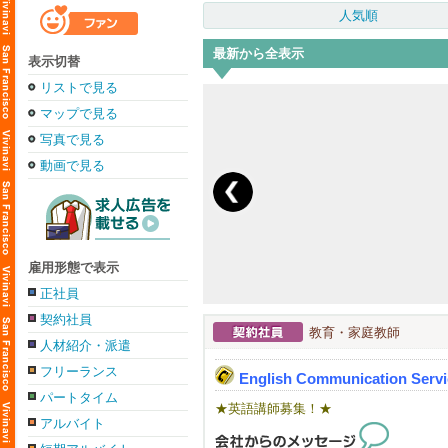
人気順
最新から全表示
表示切替
リストで見る
マップで見る
写真で見る
動画で見る
雇用形態で表示
正社員
契約社員
教育・家庭教師
人材紹介・派遣
フリーランス
English Communication Servi
パートタイム
★英語講師募集！★
アルバイト