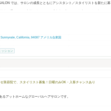
TY SALON では、サロンの成長とともにアシスタント／スタイリストを新たに募
の施術を通じて、お客様一人ひとりの「本来の美しさと健康」を引き出すこと
4, Sunnyvale, California, 94087 アメリカ合衆国
募集）
ミッション
持ちの方、または実務経験のある方
方
いたい方
いける方
ゼ美容院で、スタイリスト募集！日曜のみOK・入客チャンスあり
士）から直接学べる環境
れた、他にはない技術が身につきます
ンバレーにあるアットホームなグローバルヘアサロンです。
心の職場
な雰囲気
る多国籍な環境で、
術や経験を活かし、高いクオリティのサービスを提供しています。