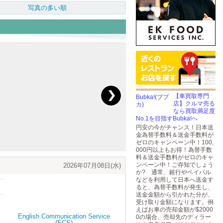
写真の多い順
【車買取専門
店】クルマ売る
なら買取満足度
No.1を目指すBubka!へ
円安の今がチャンス！日本送
金為替手数料＆送金手数料が
ゼロのキャンペーン中！100,
000円以上もお得！為替手数
料＆送金手数料がゼロのキャ
ンペーン中！ご存知でしょう
2026年07月08日(水)
か? 通常、銀行やペイパル
などを利用して日本へ送金す
ると、為替手数料が発生し、
送金金額から引かれた分が、
受け取り金額になります。例
えばお車の売却金額が$2000
0の場合、売却先のディラー