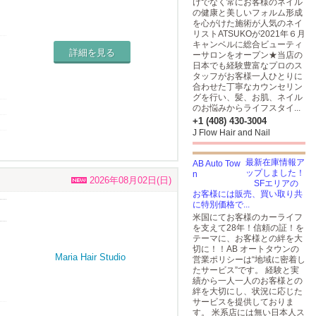
けでなく常にお客様のネイル
の健康と美しいフォルム形成
を心がけた施術が人気のネイ
を
リストATSUKOが2021年６月
キャンベルに総合ビューティ
詳細を見る
ーサロンをオープン★当店の
日本でも経験豊富なプロのス
タッフがお客様一人ひとりに
合わせた丁寧なカウンセリン
グを行い、髪、お肌、ネイル
のお悩みからライフスタイ...
+1 (408) 430-3004
J Flow Hair and Nail
最新在庫情報ア
ップしました！
2026年08月02日(日)
SFエリアの
お客様には販売、買い取り共
に特別価格で...
米国にてお客様のカーライフ
を支えて28年！信頼の証！を
テーマに、お客様との絆を大
切に！！AB オートタウンの
営業ポリシーは“地域に密着し
たサービス”です。 経験と実
績から一人一人のお客様との
絆を大切にし、状況に応じた
サービスを提供しておりま
す。 米系店には無い日本人ス