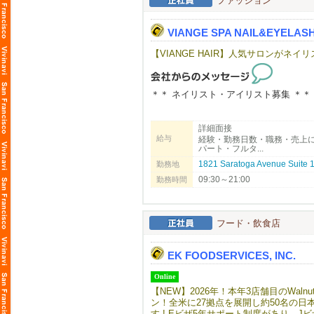
ファッション
【サロンについて】
カリフォルニアで10年以上地元のお客様に愛され
VIANGE SPA NAIL&EYELAS
「日本の技術で満足してもらいたい！
ます。
【VIANGE HAIR】人気サロンが
明るく、フレンドリーな雰囲気で、溶
まずはお気軽にfostercity@viang
＊＊ ネイリスト・アイリスト募集 ＊＊
カリフォルニアで10年以上地元のお客様に愛されて
詳細面接
「日本の技術で満足してもらいたい！
給与
経験・勤務日数・職務・売上
ます。
パート・フルタ...
明るく、フレンドリーな雰囲気で、溶
1821 Saratoga Avenue Suite
勤務地
空いた時間を活用したい方・フルに仕
働き方に合わせてフレックスに対応で
09:30～21:00
勤務時間
まずはお気軽にご連絡下さい。ご応募
フード・飲食店
EK FOODSERVICES, INC.
Online
【NEW】2026年！本年3店舗目のWalnu
ン！全米に27拠点を展開し約50名の日
す ! Eビザ5年サポート制度があり、