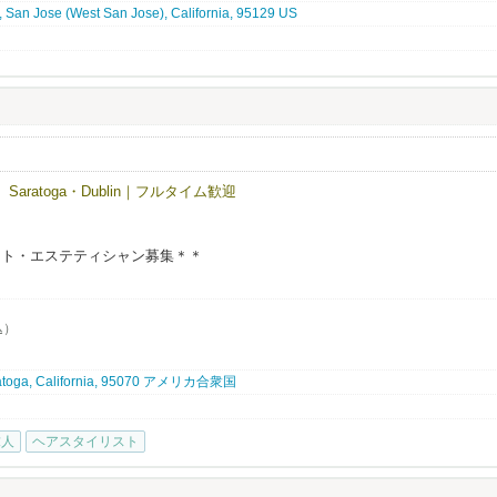
 San Jose (West San Jose), California, 95129 US
すく、
る雰囲気を大切にしています。
チュラルスタイルから、
nyvale, CA 94087
けのスタイルまで幅広く対応しており、
経験できる環境です。
サロンとマッチした方には、Eビザサポートも検討可能です（条件あり）。
ピーターともに安定して来店があり、
品質を大切にしているため、
Saratoga・Dublin｜フルタイム歓迎
、NAŌRUで、より深く、美容と健康の世界に触れてみませんか？
ピートにもつながりやすいサロンです。
高く、
ぶことができます。
スト・エステティシャン募集＊＊
やすいサロンで、
込）
いう方も、しっかりサポートしますのでご安心ください！
aratoga, California, 95070 アメリカ合衆国
環境があります。
求人
ヘアスタイリスト