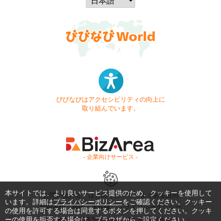
びびなびはアクセシビリティの向上に
取り組んでいます。
- 企業向けサービス -
本サイトでは、より良いサービス提供のため、クッキーを使用して
お問い合わせ
はじめてガイド
よくある質問
います。詳細は
プライバシーポリシー
をご確認ください。クッキー
利用規約
商標・著作権
プライバシーポリシー
の使用を許可する場合は同意するボタンを押してください。クッキ
Copyright © 1999-2026 Vivid Navigation, Inc. All Rights Reserved.
ーの使用を拒否する場合は、ブラウザからご設定ください。