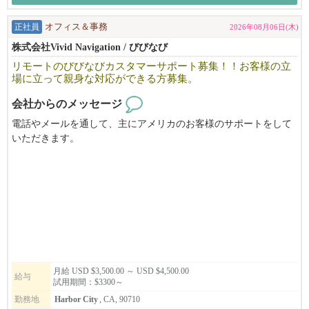
正社員
オフィス＆事務
2026年08月06日(木)
株式会社Vivid Navigation / びびなび
リモートのびびなびカスタマーサポート募集！！お客様の立
場に立って親身な対応ができる方募集。
会社からのメッセージ
電話やメールを通して、主にアメリカのお客様のサポートをして
いただきます。
操作方法やサービス・契約内容のご案内、テクニカルサポート、
またどうやったら広告効果を出せるか、お客様と一緒に悩み考え
て
サポートをするお仕事です。
責任感があり、マルチタスクや時間の管理が得意な方を募集して
います。
月給 USD $3,500.00 ～ USD $4,500.00
給与
試用期間：$3300～
勤務地
Harbor City
, CA, 90710