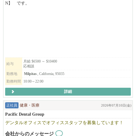
N】 です。
キッチンの管理職ポジションを募集致します。
弊社の''和食で幸せを創っていく''ミッションに共感頂ける方、
アメリカの飲食に本気で挑戦していきたい方のご応募、お待ちし
ております!
*別ブランドのStonemill Matchaも含め、それぞれ店舗展開を計画
しております。
候補者の方のキャリアアップとして、将来的に次のステージを目
月給 $6500 ～ $10400
給与
応相談
指せるような
会社を目指しています。
勤務地
Milpitas
, California, 95035
勤務時間
10:00～22:00
詳細
◆月給レンジ$6500~$10400
＊ポジションによりますが、規定範囲内での残業代込みで
正社員
健康・医療
2026年07月10日(金)
約$6500-10400程になります。
Pacific Dental Group
昇給して店舗責任者のGMになれば年収で120k以上+ボーナスに
デンタルオフィスでオフィススタッフを募集しています！
なります。
会社からのメッセージ