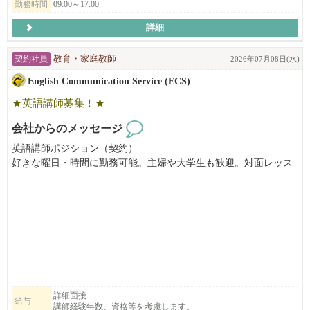
勤務時間
09:00～17:00
ご応募を心よりお待ちしております。
詳細
契約社員
教育・家庭教師
2026年07月08日(水)
English Communication Service (ECS)
★英語講師募集！★
会社からのメッセージ
英語講師ポジション（契約）
好きな曜日・時間に勤務可能。主婦や大学生も歓迎。対面レッス
ン、平日午後２時〜７時の間に勤務できる方、子ども好きな方、
長期または夏の間の短期勤務ができる方を募集しています。
日本から来て間もないご家族が、まずぶつかるのが言葉の壁であ
る『英会話』。日英バイリンガル講師のニーズが増えています。
きめ細かいサービスが沢山のご家族にご好評いただいておりま
す。大変やりがいのあるお仕事です。要US労働許可。資格や経験
がない場合でも、まずはお気軽にお問い合わせください。
English Communication Service (ECS) is seeking dedicated English teac
詳細面接
給与
講師経験年数、資格等を考慮します。
hers who strive to help students reach their full potential while providing