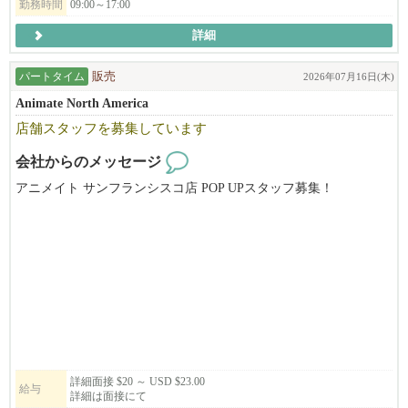
勤務時間
09:00～17:00
詳細
弊社 彩々楽ダイニンググループは創業1886年本社は埼玉県。日本
料理店を始めとして蕎麦店や和風ラーメン店など和食を軸とした
パートタイム
販売
2026年07月16日(木)
飲食店を展開している会社です。元々は埼玉の片田舎の一飲食店
であった実家「ひのでや食堂」でしたが、4代目当主である私が20
Animate North America
代30代と欧州や米国などで海外勤務をした経験を通じ、世界にお
店舗スタッフを募集しています
ける和食の特異性（うまみ だしの概念）や調理技巧の素晴らし
さに気づいたことから、こういった素晴らしい日本の食文化を世
会社からのメッセージ
界中どこでも誰でも楽しめる普遍的なものにしたい！ダシの文化
アニメイト サンフランシスコ店 POP UPスタッフ募集！
を広めたい！と決心し、その手段として懐石や純和食などではな
く、ラーメンで挑戦しようと奮起して10カ年の海外進出計画を立
アニメイトは日本のアニメ・ゲーム関連商品の専門店です。
てて実行し2016年に米国進出を果たしました。
8月上旬～8月中旬頃から勤務開始予定。週3～5日勤務、週末勤務
そのような経緯で生まれた我々「和風ラーメンひのでや HIONOD
可能な方大歓迎です！
EYA RAMEN AND BAR」は単にラーメンを売る「海外のラーメン
実働6～8時間（休憩1時間）。日本語・英語（日常会話レベル）が
店」ということではありません。ダシの文化、うまみの魅力を和
できる方。
風だしラーメンを通じて全米、そして世界に広める。という理念
を実行するために進出した業態です。米国を始め世界でRAMENの
レジ・商品陳列・接客など店舗運営業務をお任せします。
主流である「TONKOTSU とんこつ」でなく、和風「だしラーメ
アニメやグッズが好きな方、明るく前向きに取り組める方歓迎！
詳細面接 $20 ～ USD $23.00
ン」での勝負です。唯一無二の我々のだしラーメンは差別化さ
給与
詳細は面接にて
れ、和食を極めた料理人が作った「和ラーメン」としての新ジャ