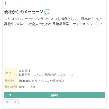
ド...
会社からのメッセージ
シリコンバレー /サンフランシスコを拠点として、日本からの小中
高校生 /大学生 /社会人のための長短期留学、サマーキャンプ、イ
ンターンシップ（アメリカ企業実務研修）やホームステイ手配の
ほか、学校 /企業向けの教育ツアー/視察ツアーやプログラムの企
画 /運営 /サポートを提供しています。
ツアーやプログラムの現地アテンドの他は、生活パターンに合わ
せたフレックスタイムで自宅からリモートワーク。スタッフ全員
がオンラインで繋がって楽しくお仕事をしています。
ベイエリアにお住まいで、留学生の渡米が集中する春休み/夏休み
にもいっしょに動いて下さる方を歓迎します。アメリカ留学また
は在住経験のある方も歓迎、日本からでもリモートでお仕事して
詳細面接
給与
勤務形態、スキル、勤務内容によって、...
頂けます。
勤務地
Belmont
, カリフォルニア州, 94002
勤務時間
10:00～19:00
詳細
リモート