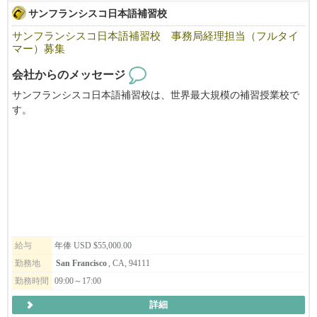
サンフランシスコ日本語補習校
サンフランシスコ日本語補習校 事務局経理担当（フルタイ
マー）募集
会社からのメッセージ
サンフランシスコ日本語補習校は、世界最大規模の補習授業校で
す。
毎週土曜日を中心に年間43日間、サンフランシスコ・ベイエリア
で生活する子供たち約1300人が元気に学んでいます。
教職員・生徒・保護者を支える事務局の経理担当者の募集です。
お気軽にご応募ください。
～米国内で労働可能なステータスをお持ちの方が対象となります
～
給与
年俸 USD $55,000.00
勤務地
San Francisco
, CA, 94111
勤務時間
09:00～17:00
詳細