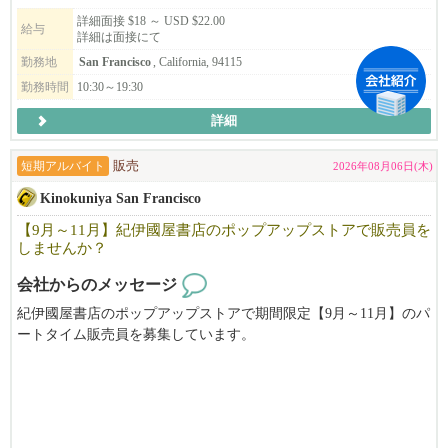
を感じ楽しく働けることを目指している、そんなチームです。
ただける店舗を目指しませんか？
詳細面接 $18 ～ USD $22.00
給与
詳細は面接にて
未経験者でも大丈夫です。難しく考えることはありません。特別
レジュメを添えてご応募ください。皆さまからのご応募を心より
勤務地
San Francisco
, California, 94115
な技能も要りません。人が好きで、人を笑顔にする事を仕事にし
お待ちしております。
勤務時間
10:30～19:30
たい方、世界で活躍したい方はぜひチームに加わってください！
お待ちしています。
詳細
短期アルバイト
販売
2026年08月06日(木)
Kinokuniya San Francisco
【9月～11月】紀伊國屋書店のポップアップストアで販売員を
しませんか？
会社からのメッセージ
紀伊國屋書店のポップアップストアで期間限定【9月～11月】のパ
ートタイム販売員を募集しています。
アニメ・マンガに特化したお店で働いてみませんか？