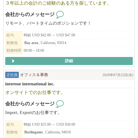
３年以上の会計のご経験のある方を探しています。
NAŌRUで働く魅力
・時給$30〜（経験・能力により優遇）
会社からのメッセージ
・トップスタイリストMiki（中医学博士）から直接学べる環境
リモート、パートタイムのポジションです！
・東洋医学・筋膜・経絡理論を取り入れた、他にはない技術が身
につきます
給与
時給 USD $42.00 ～ USD $47.00
・柔軟なシフト制・日本語が通じる安心の職場
勤務地
Bay area
, California, 95014
・少人数で落ち着いた、アットホームな雰囲気
勤務時間
09:00～18:00
▼ご応募はこちら
詳細
日本語でMIKIまでご連絡ください！
正社員
オフィス＆事務
2026年07月22日(水)
NAO'RU Beauty Salon
Tel: 408-309-9557 (テキストOK)
interesse international inc.
Address: 1082 E El Camino Rl. #4, Sunnyvale, CA 94087
オンサイトでのお仕事です。
ビザサポートについて
会社からのメッセージ
長く働いてくださる方、スキルや姿勢がサロンとマッチした方に
Import, Exportのお仕事です。
は、Eビザサポートも検討可能です（条件あり）。
給与
時給 USD $25.00 ～ USD $30.00
あなたの「好き」や「経験」を活かして、NAŌRUで、より深く、
勤務地
Burlingame
, California, 94010
美容と健康の世界に触れてみませんか？