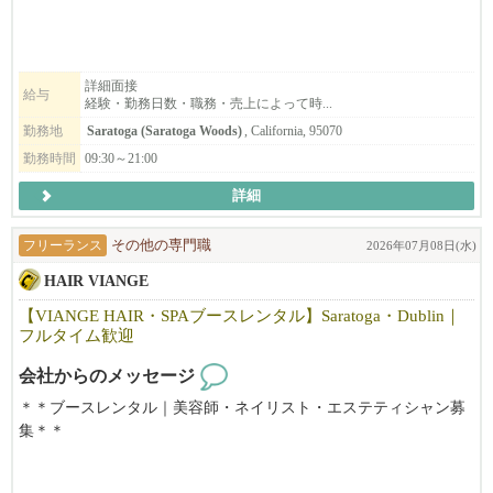
トしますのでご安心ください！
事も親切・丁寧に教えますので安心して働けます。
空いた時間を活用したい方・フルに仕事をしたい方・落ち着いた
顧客がいない状態からでも入客できる環境があります。
雰囲気で、気軽に働きたい方・技術職に戻りたい方、
まずはお気軽にご連絡ください！
働き方に合わせてフレックスに対応できるのが弊社の特徴です。
詳細面接
給与
経験・勤務日数・職務・売上によって時...
まずはお気軽にご連絡下さい。ご応募お待ちしております。
勤務地
Saratoga (Saratoga Woods)
, California, 95070
勤務時間
09:30～21:00
詳細
フリーランス
その他の専門職
2026年07月08日(水)
HAIR VIANGE
【VIANGE HAIR・SPAブースレンタル】Saratoga・Dublin｜
フルタイム歓迎
会社からのメッセージ
＊＊ブースレンタル｜美容師・ネイリスト・エステティシャン募
集＊＊
【利用可能時間】