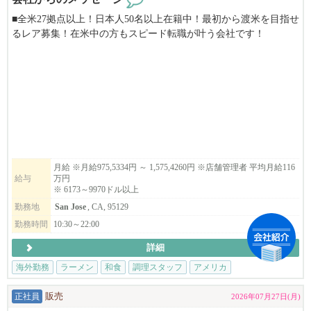
■全米27拠点以上！日本人50名以上在籍中！最初から渡米を目指せ
るレア募集！在米中の方もスピード転職が叶う会社です！
■当社は安心のE２ビザ長期5年滞在サポート。J1ビザの様な短期の
縛りや日本での研修はありません！
■100%米国法人企業です。
■月給975,5334円～1,575,4260円
→6173ドル～9970ドル以上
⇨ ⇨ アメリカという国で働く。あなたの経験を世界へ。夢の
アメリカへ、世界進出のチャンスを掴みませんか？業務拡大に伴
月給 ※月給975,5334円 ～ 1,575,4260円 ※店舗管理者 平均月給116
給与
万円
い、米国で活躍する仲間を大募集します！⇨ ⇨
※ 6173～9970ドル以上
勤務地
San Jose
, CA, 95129
▶︎こんな方は、まずはご応募してみてください。
日本在住でアメリカでの飲食業の大成功を夢見ている方。米国在
勤務時間
10:30～22:00
住者で転職をお考えの方。
詳細
▶︎弊社の特徴
海外勤務
ラーメン
和食
調理スタッフ
アメリカ
年間最大​14日間の長期リフレッシュ休暇取得可能！殆どの社員の
皆さんが年に1度は2週間程度の帰国やバケーションを楽しんでま
正社員
販売
2026年07月27日(月)
す！