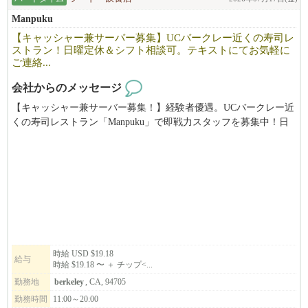
Manpuku
【キャッシャー兼サーバー募集】UCバークレー近くの寿司レ
ストラン！日曜定休＆シフト相談可。テキストにてお気軽に
ご連絡...
会社からのメッセージ
【キャッシャー兼サーバー募集！】経験者優遇。UCバークレー近
くの寿司レストラン「Manpuku」で即戦力スタッフを募集中！日
曜定休でプライベートも充実。慣れたらランチタイムをお任せし
ます。あなたの経験を活かせる環境です！（時給$19.18〜＋チッ
プ）
時給 USD $19.18
給与
時給 $19.18 〜 ＋ チップ<...
勤務地
berkeley
, CA, 94705
勤務時間
11:00～20:00