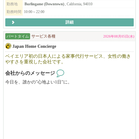
勤務地
Burlingame (Downtown)
, California, 94010
勤務時間
10:00～22:00
詳細
パートタイム
サービス各種
2026年08月05日(水)
Japan Home Concierge
ベイエリア初の日本人による家事代行サービス、女性の働き
やすさを重視した会社です。
会社からのメッセージ
今日を、誰かの”心地よい1日”に。
Japan Home Concierge は、ベイエリア初の日本人による家事代行サ
ービスです。
私たちは単なるハウスキーピングではありません。
忙しい日常を支えるホームコンシェルジュとして、
日本の家事で日々の安心と心地よさをお届けしています。