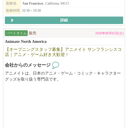
履歴書を usaanimateos950@gmail.com までお送りください。ご応募
勤務地
San Francisco
, California, 94115
ンルを確立、ラーメン店がどんどん増えつつある激戦区CAベイエ
お待ちしております。
勤務時間
10:30～19:30
リアにおいてもOPEN以来常に地域のトップランキングに座して
順調に走ってまいりました。
詳細
２０１６年に米国に進出、サンフランシスコのジャパンタウンで
パートタイム
販売
2026年08月01日(土)
「ひのでや」の営業開始。その後、現在までにカリフォルニア州
のサンフランシスコで直営４店舗、テキサスのダラスで直営１店
Animate North America
舗を運営し、ロサンゼルスで初の直営店が９月にオープンする人
【オープニングスタッフ募集】アニメイト サンフランシスコ
気ラーメン店。まだまだ成長途中の企業です。目標通り世界5極体
店｜アニメ・ゲーム好き大歓迎！
制（北米・中南米・アジア・オセアニア・ヨーロッパ進出を2030
会社からのメッセージ
年までに達成）に向けて鋭意躍進を続けていくことも目標として
頑張っています。もちろん、日本や米国内でも展開を進めますの
アニメイトは、日本のアニメ・ゲーム・コミック・キャラクター
で、そこを攻め、そして守ってくれる仲間も求めています。
グッズを取り扱う専門店です。
このたび、サンフランシスコ店のオープンに伴い、オープニング
新天地への挑戦と足元の守り、そのための会社体制、ストラテジ
スタッフを募集しています。
ーは「システムで成功し、チーム力で勝つ！」完成されたレシ
ピ、オペレーションを守りつつさらにブラッシュアップしなが
パートタイム・フルタイムともに募集中！
ら、差別化された商品そのものはもちろん、料理だけでなく、食
アニメやゲームが好きな方はもちろん、接客が好きな方や、日本
事を通じてお客様に「幸せな食事の体験、日本らしさを感じさ
語・英語を活かして働きたい方も大歓迎。
せ、幸せを提供する」ことを理念としています。そして、仕事を
通じて仲間を大切にする。お客様、仲間、人と関わりながら幸せ
新しいお店を一緒につくり、お客様に「また来たい」と思ってい