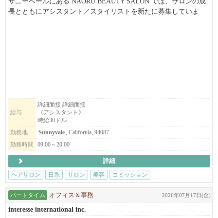
サニーベールにある NAŌRU BEAUTY SALON では、サロンの成
長とともにアシスタント／スタイリストを新たに募集していま
す。
東洋医学と自然療法を取り入れた独自の施術を通じて、お客様一
人ひとりの「本来の美しさと健康」を引き出すことを大切にして
います。
募集職種
・スタイリスト
・アシスタント
詳細面接 詳細面接
給与
《アシスタント》
・ボディマッサージセラピスト（同時募集）
時給30ドル...
勤務地
Sunnyvale
, California, 94087
こんな方をお待ちしています
・美容師免許（日本または米国）をお持ちの方、または実務経験
勤務時間
09:00～20:00
のある方
詳細
・東洋医学や自然派美容に興味がある方
・一人ひとりのお客様と丁寧に向き合いたい方
ヘアサロン
日系
サロン
美容
コミッション
・向上心を持ち、学びながら成長していける方
パートタイム
オフィス＆事務
2026年07月17日(金)
※長期で働ける方を歓迎します。
interesse international inc.