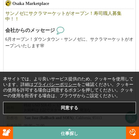
Osaka Marketplace
「ええっ！そんなに休み取れるんですか？と驚かれる事も多いで
す。」（笑）
サンノゼにサクラマーケットがオープン！寿司職人募集
中！！
当社ブランドで働​く店舗管理者の平均年収は約1​,402万円（日本人
会社からのメッセージ
スタッフ平均月給​116.9万円）。
6月オープン！ダウンタウン・サンノゼに、サクラマーケットがオ
​※為替レート $1=¥158 （2026年3月換算）
ープンいたします🌸
​※2​025年1月から7月までの平均月給実績より算出
日本の”コンビニ”を思わせるミニマートをアメリカで。
​※月給平均給与は1年以上勤務している2025年の平均月給実績
※給与は確約するものではなく能力で異なります。当社評価規定
それに伴い、寿司職人を募集します！！
により算出
※要項に明記されている給与は平均です。実際に平均以上取得し
サクラマーケットでは厳選された寿司ビュッフェ、DIY即席ラー
本サイトでは、より良いサービス提供のため、クッキーを使用して
ている方は管理者数の半分弱です。
メン、日本酒&ビールバー、そして抹茶ドリンク店も併設しま
います。詳細は
プライバシーポリシー
をご確認ください。クッキー
の使用を許可する場合は同意するボタンを押してください。クッキ
す。
ーの使用を拒否する場合は、ブラウザからご設定ください。
新鮮な弁当やおにぎりから、お気に入りの日本のスナックやドリ
▶︎応募のポイント♪
ンクまで、大阪ならではの高品質な必需品もご用意しています！
時給 USD $18.45 ～ USD $21.00
給与
お給料は上記でスタートですが、発注な...
おかげさまで大変多くのお問合せを頂いております。
職務経歴や履歴書については、なるべく詳細を明記して頂けると
新店舗で一緒に働きませんか？？
勤務地
San Jose (Ballbach and SOFA)
, California, 95113
選考確率がグンっと上がります！
勤務時間
09:00～21:00
【San Jose 店】
仕事探し
詳細
━━━━━━━━━━━━━━━━━━━━
184 S Market St, Suite 120