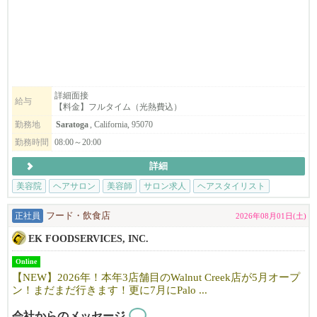
☆週7日、8:00～20:00利用可能
お気軽に見学にお越しください。
【料金】
☆Saratoga
ヘアブース：月$1000
スパルーム：月＄1300
詳細面接
給与
【料金】フルタイム（光熱費込）
☆Dublin
ヘアブース：月$900
勤務地
Saratoga
, California, 95070
スパルーム：月＄900
勤務時間
08:00～20:00
詳細
【サロンについて】
カリフォルニアで10年以上地元のお客様に愛されているJapanese h
美容院
ヘアサロン
美容師
サロン求人
ヘアスタイリスト
air salonです。
「日本の技術で満足してもらいたい！」そんな思いで一人一人の
正社員
フード・飲食店
2026年08月01日(土)
お客様に満足頂けるよう日本のサービスを提供しています。
EK FOODSERVICES, INC.
明るく、フレンドリーな雰囲気で、溶け込みやすい環境です。仕
事も親切・丁寧に教えますので安心して働けます。
Online
まずはお気軽にfostercity@viangehair.comへご連絡下さい。ご応募
【NEW】2026年！本年3店舗目のWalnut Creek店が5月オープ
お待ちしております。
ン！まだまだ行きます！更に7月にPalo ...
会社からのメッセージ