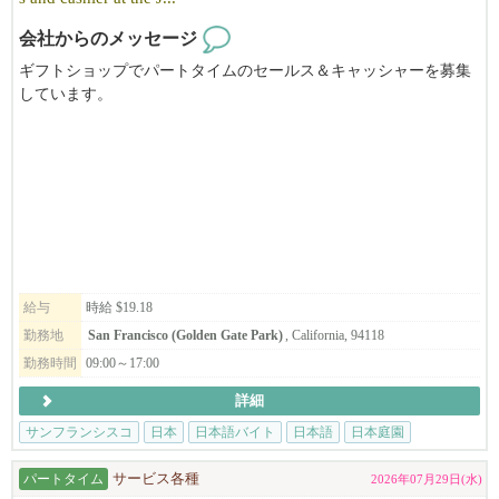
応募者の方の状況によっても、スケジュールや条件等合わせる事
会社からのメッセージ
が出来るかと思います。
出来る限りスムーズに赴任出来るよう手助けするので、まずはお
ギフトショップでパートタイムのセールス＆キャッシャーを募集
気軽にご相談ください。
しています。
週末に勤務して頂ける方、歓迎いたします。
弊社のミッションは本物の和食・ラーメンとつけ麺を現地にて提
供すること、
ジャパニーズ・ティー・ガーデンはSFゴールデンゲートパークの
そしてフルダイニングレストランとして、楽しい食の空間を創り
中心に位置し、世界中から集まるゲストに日本庭園の自然な美し
上げていく事です。
さや静寂、調和を体験していただく機会を提供しております。
ミッションに共感して頂ける方、異国の地でキャリアアップを目
指したい方、将来基幹メンバーになって頂く方を大募集中です。
『日本の文化や心をつたえる』お仕事をしてみませんか？
現在会社として大きく成長していく上で変革期の為、ともに成長
Takまでお電話ください。415-516-1423
していける方に来て頂けると嬉しいです!
給与
時給 $19.18
＝＝＝＝
勤務地
San Francisco (Golden Gate Park)
, California, 94118
勤務時間
09:00～17:00
*応募の際は、必ず履歴書の送付を宜しくお願い致します。（日本
We are hiring part time sales and cashier at The Japanese Tea Garden's gi
語/英語どちらでもOKです）
ft shop.
詳細
ご応募いただいた内容を確認のうえ、選考にお進みいただく場合
The Japanese Tea Garden provides visitors from around the world with a
サンフランシスコ
日本
日本語バイト
日本語
日本庭園
のみ、5日以内に弊社よりご連絡いたします。
n opportunity to experience the natural beauty, tranquility and harmony
期間内に弊社から連絡がない場合は、誠に恐れ入りますが今回は
of a Japanese-style garden in the heart of San Francisco’s Golden Gate P
パートタイム
サービス各種
2026年07月29日(水)
見送らせていただいたものとしてご了承ください。
ark.