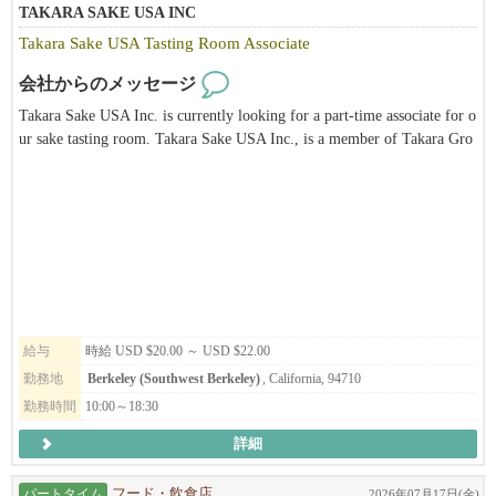
TAKARA SAKE USA INC
Originally created as a “Japanese Village”
Takara Sake USA Tasting Room Associate
【赴任までのプロセス】
Feel free to call 415-516-1423 (Tak Matsuba)
会社からのメッセージ
1.履歴書送付（書類審査）
Takara Sake USA Inc. is currently looking for a part-time associate for o
2.Zoom及び対面での面接 (2~3回）
ur sake tasting room. Takara Sake USA Inc., is a member of Takara Gro
3.採用決定
up, the leading corporation of alcohol-related business and biotechnolog
4.ビザ資料集め
y based in Japan. Takara Sake USA Inc. was established in 1983 in Berk
5.日本の米国大使館での面接（資料が揃った後、2か月以内）
eley, California. The main products produced in Berkeley are the "Sho C
6.赴任
hiku Bai" brand of Sake, "Takara Mirin" and Plum wine. We also have a
unique Tasting Room and Sake Museum. It is our hope to introduce the
public not only to different types of sake but also to Japanese culture thr
ough our facilities. This position is ideal for someone who has a passion
for sake and its traditions, is eager to continue learning, and possesses att
ention to detail, organizational skills, time management, physical stamin
給与
時給 USD $20.00 ～ USD $22.00
a, and problem-solving abilities, with an added interest in or knowledge
勤務地
Berkeley (Southwest Berkeley)
, California, 94710
of Japanese culture being a huge plus.
勤務時間
10:00～18:30
詳細
パートタイム
フード・飲食店
2026年07月17日(金)