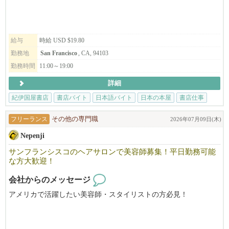
給与
時給 USD $19.80
勤務地
San Francisco
, CA, 94103
勤務時間
11:00～19:00
詳細
紀伊国屋書店
書店バイト
日本語バイト
日本の本屋
書店仕事
フリーランス
その他の専門職
2026年07月09日(木)
Nepenji
サンフランシスコのヘアサロンで美容師募集！平日勤務可能
な方大歓迎！
会社からのメッセージ
アメリカで活躍したい美容師・スタイリストの方必見！
Nepenjiは、サンフランシスコのジャパンタウンで３５年の歴史を
持つ日本人経営の美容院です。