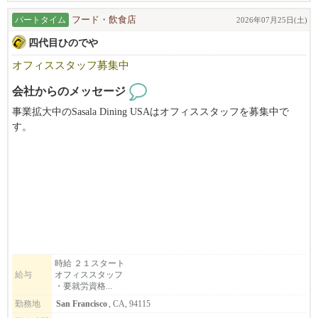
パートタイム
フード・飲食店
2026年07月25日(土)
四代目ひのでや
オフィススタッフ募集中
会社からのメッセージ
事業拡大中のSasala Dining USAはオフィススタッフを募集中で
す。
当社はひのでやラーメン（Hinodeya Ramen）とSoba Dining SORA
を運営中です。
６月１日には初のEast BayのHinodeya Ramen Berkeley をGrand Open
ing！！
UC Berkeleyから徒歩１分です！
一生懸命に働いているスタッフを支えてくれるオフィススタッフ
を募集していますので、
時給 ２１スタート
給与
オフィススタッフ
就労資格をお持ちの方、是非ご応募ください。
・要就労資格...
あわせて、新店Hinodeya Ramen Berkeley店で働いて頂けるスタッ
勤務地
San Francisco
, CA, 94115
フも募集しております（要就労資格）。