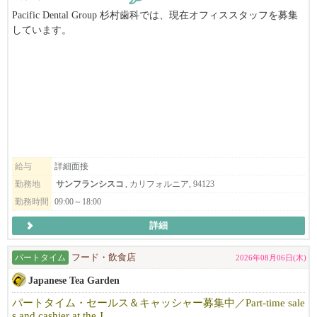
Pacific Dental Group 杉村歯科では、現在オフィススタッフを募集
しています。
◆福利厚生
デンタルオフィスでの経験がない方でも、トレーニング致します
ので、お気軽にお問合せ下さい。
食事補助
制服貸与
有給制度有り
昇給（実績に応じ）
ボーナス有り(実績とポジションに応じ）
健康保険サポート
労働ビザサポート*諸条件あり
住居紹介サポートあり
給与
詳細面接
勤務地
サンフランシスコ
, カリフォルニア, 94123
勤務時間
09:00～18:00
◆応募要件
詳細
飲食経験が３年以上（ジャンル不問）
店長・マネージャー（管理職）としての経験有り
パートタイム
フード・飲食店
2026年08月06日(木)
社会人としての最低限のPCスキル（エクセル・ワード等）
Japanese Tea Garden
ビザの発給も条件つきで、こちらでサポートします。
パートタイム・セールス＆キャッシャー募集中／Part-time sale
s and cashier at the J...