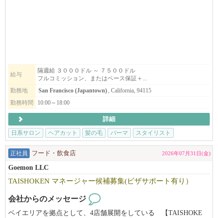
日本にも美容院３軒とエステサロンが有ります。
ライセンス取得のためのサポートもいたします。
マネージャとして力を発揮でできる方を募集いたします。
スタイリストも募集します。
フリーや飛び込みのお客様が大変多く、
すぐに稼げるようになりますよ。
隔週給 ３０００ドル ～ ７５００ドル
給与
フルコミッション、またはベース保証＋...
まずはお気軽にご応募ください！
勤務地
San Francisco (Japantown)
, California, 94115
勤務時間
10:00～18:00
※必ず履歴書を添付の上ご応募ください。書類審査の上ご連絡さ
詳細
せて頂きます。
日系サロン
ヘアカット
髪の毛
パーマ
スタイリスト
正社員
フード・飲食店
2026年07月31日(金)
Goemon LLC
TAISHOKEN マネージャー候補募集(ビザサポート有り）
会社からのメッセージ
ベイエリアを拠点として、4店舗展開をしている 【TAISHOKE