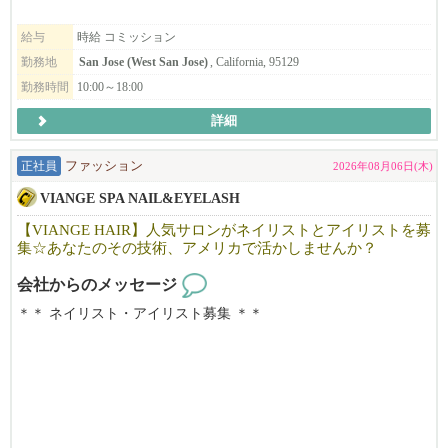
す。
給与
時給 コミッション
当サロンでは、日常にフィットするナチュラルスタイルから、
勤務地
San Jose (West San Jose)
, California, 95129
トレンドスタイル、特別なイベント向けのスタイルまで幅広く対
勤務時間
10:00～18:00
応しており、
美容師として様々な技術・スタイルを経験できる環境です。
詳細
ローカルのお客様を中心に、新規・リピーターともに安定して来
正社員
ファッション
2026年08月06日(木)
店があり、
VIANGE SPA NAIL&EYELASH
丁寧なカウンセリングと高いサービス品質を大切にしているた
め、
【VIANGE HAIR】人気サロンがネイリストとアイリストを募
お客様との信頼関係を築きやすく、リピートにもつながりやすい
集☆あなたのその技術、アメリカで活かしませんか？
サロンです。
会社からのメッセージ
「Japanese Head Spa」は特に人気が高く、
＊＊ ネイリスト・アイリスト募集 ＊＊
他サロンと差別化できる技術として学ぶことができます。
カリフォルニアで10年以上地元のお客様に愛されているJapanese n
リニューアルしたばかりの清潔で働きやすいサロンで、
ail＆Eyelash salonです。
今後さらに拡大していく予定です。
「日本の技術で満足してもらいたい！」そんな思いで一人一人の
お客様に満足頂けるよう日本のサービスを提供しています。
「海外で働くのが初めてで不安…」という方も、しっかりサポー
明るく、フレンドリーな雰囲気で、溶け込みやすい環境です。仕