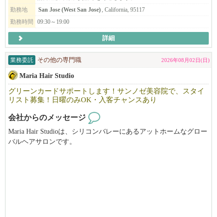
instruction with empathy and care.
勤務地
San Jose (West San Jose)
, California, 95117
勤務時間
09:30～19:00
詳細
業務委託
その他の専門職
2026年08月02日(日)
Maria Hair Studio
グリーンカードサポートします！サンノゼ美容院で、スタイ
リスト募集！日曜のみOK・入客チャンスあり
会社からのメッセージ
Maria Hair Studioは、シリコンバレーにあるアットホームなグロー
バルヘアサロンです。
日本人・韓国人スタイリストが在籍する多国籍な環境で、
お互いに協力しながら、それぞれの技術や経験を活かし、高いク
オリティのサービスを提供しています。
オーナーもスタッフも穏やかで話しやすく、
初めての方でも安心してスタートできる雰囲気を大切にしていま