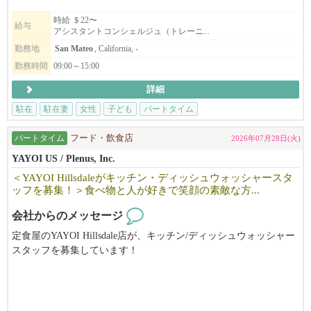
現在サンマテオ支部、サンタクララ支部、イーストベイ支部が発
時給 ＄22〜
給与
アシスタントコンシェルジュ（トレーニ...
足しました。
更なるサービス拡大のためベイエリア全域でコンシェルジュを募
勤務地
San Mateo
, California, -
集しています。
勤務時間
09:00～15:00
詳細
英語に自信がない、社会と繋がりを持ちたい、日々にやりがいを
駐在
駐在妻
女性
子ども
パートタイム
感じたい方
子どもの学校の時間しか働けない、未経験の方も歓迎します。
パートタイム
フード・飲食店
2026年07月28日(火)
トレーニングもありますし、不安なまま1人にしません。
YAYOI US / Plenus, Inc.
＜YAYOI Hillsdaleがキッチン・ディッシュウォッシャースタ
ッフを募集！＞食べ物と人が好きで笑顔の素敵な方...
さまざまな背景や課題を抱える日本人女性が、安心して働ける場
をつくりたい、その想いで立ち上げた会社です。
会社からのメッセージ
たくさんの日本人女性が働いています。
定食屋のYAYOI Hillsdale店が、キッチン/ディッシュウォッシャー
スタッフを募集しています！
食べ物と人が好きで笑顔の素敵な方、お待ちしています。
ご興味のある方は、ぜひお気軽にお問い合わせください。
DOE from $19 + Tip