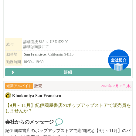
そしてフルダイニングレストランとして、楽しい食の空間を創り
パートタイム・フルタイムともに募集中！
上げていく事です。
アニメやゲームが好きな方はもちろん、接客が好きな方や、日本
ミッションに共感して頂ける方、異国の地でキャリアアップを目
語・英語を活かして働きたい方も大歓迎。
指したい方、将来基幹メンバーになって頂く方を大募集中です。
現在会社として大きく成長していく上で変革期の為、ともに成長
新しいお店を一緒につくり、お客様に「また来たい」と思ってい
していける方に来て頂けると嬉しいです!
ただける店舗を目指しませんか？
詳細面接 $18 ～ USD $22.00
給与
詳細は面接にて
レジュメを添えてご応募ください。皆さまからのご応募を心より
勤務地
San Francisco
, California, 94115
*応募の際は、必ず履歴書の送付を宜しくお願い致します。（日本
お待ちしております。
勤務時間
10:30～19:30
語/英語どちらでもOKです）
ご応募いただいた内容を確認のうえ、選考にお進みいただく場合
詳細
のみ、5日以内に弊社よりご連絡いたします。
期間内に弊社から連絡がない場合は、誠に恐れ入りますが今回は
短期アルバイト
販売
2026年08月06日(木)
見送らせていただいたものとしてご了承ください。
Kinokuniya San Francisco
【9月～11月】紀伊國屋書店のポップアップストアで販売員を
【赴任までのプロセス】
しませんか？
1.履歴書送付（書類審査）
会社からのメッセージ
2.Zoom及び対面での面接 (2~3回）
紀伊國屋書店のポップアップストアで期間限定【9月～11月】のパ
3.採用決定