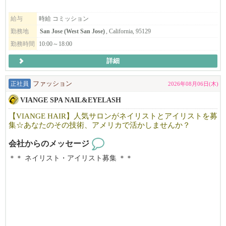
す。
給与
時給 コミッション
当サロンでは、日常にフィットするナチュラルスタイルから、
勤務地
San Jose (West San Jose)
, California, 95129
トレンドスタイル、特別なイベント向けのスタイルまで幅広く対
勤務時間
10:00～18:00
応しており、
美容師として様々な技術・スタイルを経験できる環境です。
詳細
ローカルのお客様を中心に、新規・リピーターともに安定して来
正社員
ファッション
2026年08月06日(木)
店があり、
VIANGE SPA NAIL&EYELASH
丁寧なカウンセリングと高いサービス品質を大切にしているた
め、
【VIANGE HAIR】人気サロンがネイリストとアイリストを募
お客様との信頼関係を築きやすく、リピートにもつながりやすい
集☆あなたのその技術、アメリカで活かしませんか？
サロンです。
会社からのメッセージ
「Japanese Head Spa」は特に人気が高く、
＊＊ ネイリスト・アイリスト募集 ＊＊
他サロンと差別化できる技術として学ぶことができます。
カリフォルニアで10年以上地元のお客様に愛されているJapanese n
リニューアルしたばかりの清潔で働きやすいサロンで、
ail＆Eyelash salonです。
今後さらに拡大していく予定です。
「日本の技術で満足してもらいたい！」そんな思いで一人一人の
お客様に満足頂けるよう日本のサービスを提供しています。
「海外で働くのが初めてで不安…」という方も、しっかりサポー
明るく、フレンドリーな雰囲気で、溶け込みやすい環境です。仕