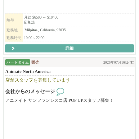
*別ブランドのStonemill Matchaも含め、それぞれ店舗展開を計画
を実行するために進出した業態です。米国を始め世界でRAMENの
しております。
主流である「TONKOTSU とんこつ」でなく、和風「だしラーメ
候補者の方のキャリアアップとして、将来的に次のステージを目
月給 $6500 ～ $10400
ン」での勝負です。唯一無二の我々のだしラーメンは差別化さ
給与
応相談
指せるような
れ、和食を極めた料理人が作った「和ラーメン」としての新ジャ
会社を目指しています。
勤務地
Milpitas
, California, 95035
ンルを確立、ラーメン店がどんどん増えつつある激戦区CAベイエ
勤務時間
10:00～22:00
リアにおいてもOPEN以来常に地域のトップランキングに座して
順調に走ってまいりました。
詳細
◆月給レンジ$6500~$10400
２０１６年に米国に進出、サンフランシスコのジャパンタウンで
＊ポジションによりますが、規定範囲内での残業代込みで
パートタイム
販売
2026年07月16日(木)
「ひのでや」の営業開始。その後、現在までにカリフォルニア州
約$6500-10400程になります。
のサンフランシスコで直営４店舗、テキサスのダラスで直営１店
Animate North America
昇給して店舗責任者のGMになれば年収で120k以上+ボーナスに
舗を運営し、ロサンゼルスで初の直営店が９月にオープンする人
店舗スタッフを募集しています
なります。
気ラーメン店。まだまだ成長途中の企業です。目標通り世界5極体
制（北米・中南米・アジア・オセアニア・ヨーロッパ進出を2030
会社からのメッセージ
年までに達成）に向けて鋭意躍進を続けていくことも目標として
アニメイト サンフランシスコ店 POP UPスタッフ募集！
頑張っています。もちろん、日本や米国内でも展開を進めますの
◆福利厚生
で、そこを攻め、そして守ってくれる仲間も求めています。
アニメイトは日本のアニメ・ゲーム関連商品の専門店です。
食事補助
新天地への挑戦と足元の守り、そのための会社体制、ストラテジ
8月上旬～8月中旬頃から勤務開始予定。週3～5日勤務、週末勤務
制服貸与
ーは「システムで成功し、チーム力で勝つ！」完成されたレシ
可能な方大歓迎です！
有給制度有り
ピ、オペレーションを守りつつさらにブラッシュアップしなが