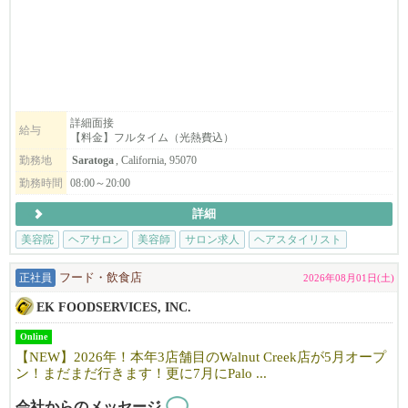
☆週7日、8:00～20:00利用可能
お気軽に見学にお越しください。
【料金】
☆Saratoga
ヘアブース：月$1000
スパルーム：月＄1300
詳細面接
給与
【料金】フルタイム（光熱費込）
☆Dublin
ヘアブース：月$900
勤務地
Saratoga
, California, 95070
スパルーム：月＄900
勤務時間
08:00～20:00
詳細
【サロンについて】
カリフォルニアで10年以上地元のお客様に愛されているJapanese h
美容院
ヘアサロン
美容師
サロン求人
ヘアスタイリスト
air salonです。
「日本の技術で満足してもらいたい！」そんな思いで一人一人の
正社員
フード・飲食店
2026年08月01日(土)
お客様に満足頂けるよう日本のサービスを提供しています。
EK FOODSERVICES, INC.
明るく、フレンドリーな雰囲気で、溶け込みやすい環境です。仕
事も親切・丁寧に教えますので安心して働けます。
Online
まずはお気軽にfostercity@viangehair.comへご連絡下さい。ご応募
【NEW】2026年！本年3店舗目のWalnut Creek店が5月オープ
お待ちしております。
ン！まだまだ行きます！更に7月にPalo ...
会社からのメッセージ