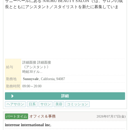
サニーベールにある NAŌRU BEAUTY SALON では、サロンの成
長とともにアシスタント／スタイリストを新たに募集していま
す。
東洋医学と自然療法を取り入れた独自の施術を通じて、お客様一
人ひとりの「本来の美しさと健康」を引き出すことを大切にして
います。
募集職種
・スタイリスト
・アシスタント
詳細面接 詳細面接
給与
《アシスタント》
・ボディマッサージセラピスト（同時募集）
時給30ドル...
勤務地
Sunnyvale
, California, 94087
こんな方をお待ちしています
・美容師免許（日本または米国）をお持ちの方、または実務経験
勤務時間
09:00～20:00
のある方
詳細
・東洋医学や自然派美容に興味がある方
・一人ひとりのお客様と丁寧に向き合いたい方
ヘアサロン
日系
サロン
美容
コミッション
・向上心を持ち、学びながら成長していける方
パートタイム
オフィス＆事務
2026年07月17日(金)
※長期で働ける方を歓迎します。
interesse international inc.