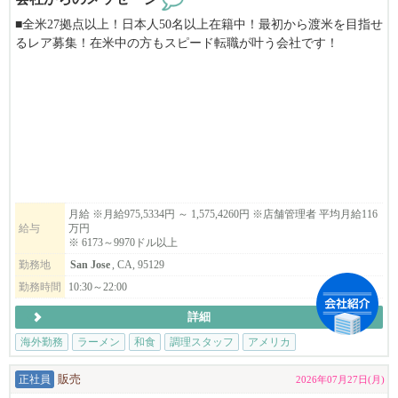
■全米27拠点以上！日本人50名以上在籍中！最初から渡米を目指せ
るレア募集！在米中の方もスピード転職が叶う会社です！
■当社は安心のE２ビザ長期5年滞在サポート。J1ビザの様な短期の
縛りや日本での研修はありません！
■100%米国法人企業です。
■月給975,5334円～1,575,4260円
→6173ドル～9970ドル以上
⇨ ⇨ アメリカという国で働く。あなたの経験を世界へ。夢の
アメリカへ、世界進出のチャンスを掴みませんか？業務拡大に伴
月給 ※月給975,5334円 ～ 1,575,4260円 ※店舗管理者 平均月給116
給与
万円
い、米国で活躍する仲間を大募集します！⇨ ⇨
※ 6173～9970ドル以上
勤務地
San Jose
, CA, 95129
▶︎こんな方は、まずはご応募してみてください。
日本在住でアメリカでの飲食業の大成功を夢見ている方。米国在
勤務時間
10:30～22:00
住者で転職をお考えの方。
詳細
▶︎弊社の特徴
海外勤務
ラーメン
和食
調理スタッフ
アメリカ
年間最大​14日間の長期リフレッシュ休暇取得可能！殆どの社員の
皆さんが年に1度は2週間程度の帰国やバケーションを楽しんでま
正社員
販売
2026年07月27日(月)
す！