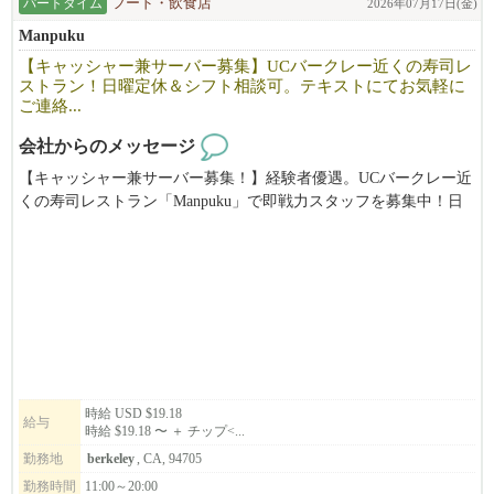
パートタイム
フード・飲食店
2026年07月17日(金)
Manpuku
【キャッシャー兼サーバー募集】UCバークレー近くの寿司レ
ストラン！日曜定休＆シフト相談可。テキストにてお気軽に
ご連絡...
会社からのメッセージ
【キャッシャー兼サーバー募集！】経験者優遇。UCバークレー近
くの寿司レストラン「Manpuku」で即戦力スタッフを募集中！日
曜定休でプライベートも充実。慣れたらランチタイムをお任せし
ます。あなたの経験を活かせる環境です！（時給$19.18〜＋チッ
プ）
時給 USD $19.18
給与
時給 $19.18 〜 ＋ チップ<...
勤務地
berkeley
, CA, 94705
勤務時間
11:00～20:00