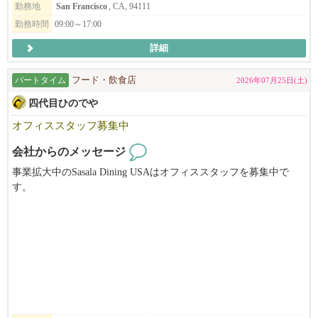
勤務地
San Francisco
, CA, 94111
勤務時間
09:00～17:00
詳細
パートタイム
フード・飲食店
2026年07月25日(土)
四代目ひのでや
オフィススタッフ募集中
会社からのメッセージ
事業拡大中のSasala Dining USAはオフィススタッフを募集中で
す。
当社はひのでやラーメン（Hinodeya Ramen）とSoba Dining SORA
を運営中です。
６月１日には初のEast BayのHinodeya Ramen Berkeley をGrand Open
ing！！
UC Berkeleyから徒歩１分です！
一生懸命に働いているスタッフを支えてくれるオフィススタッフ