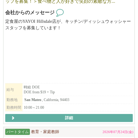
ッフを募集！＞食べ物と人が好きで笑顔の素敵な方...
会社からのメッセージ
定食屋のYAYOI Hillsdale店が、キッチン/ディッシュウォッシャー
スタッフを募集しています！
食べ物と人が好きで笑顔の素敵な方、お待ちしています。
DOE from $19 + Tip
ご興味のある方は、ぜひご応募ください！
時給 DOE
給与
DOE from $19 + Tip
勤務地
San Mateo
, California, 94403
勤務時間
10:00～21:00
詳細
パートタイム
教育・家庭教師
2026年07月24日(金)