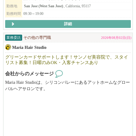
instruction with empathy and care.
勤務地
San Jose (West San Jose)
, California, 95117
勤務時間
09:30～19:00
詳細
業務委託
その他の専門職
2026年08月02日(日)
Maria Hair Studio
グリーンカードサポートします！サンノゼ美容院で、スタイ
リスト募集！日曜のみOK・入客チャンスあり
会社からのメッセージ
Maria Hair Studioは、シリコンバレーにあるアットホームなグロー
バルヘアサロンです。
日本人・韓国人スタイリストが在籍する多国籍な環境で、
お互いに協力しながら、それぞれの技術や経験を活かし、高いク
オリティのサービスを提供しています。
オーナーもスタッフも穏やかで話しやすく、
初めての方でも安心してスタートできる雰囲気を大切にしていま