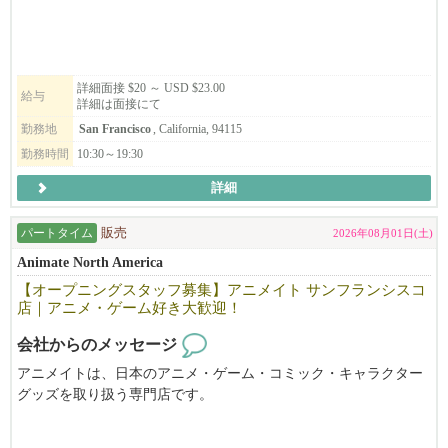
実働6～8時間（休憩1時間）。日本語・英語（日常会話レベル）が
昇給（実績に応じ）
ら、差別化された商品そのものはもちろん、料理だけでなく、食
できる方。
ボーナス有り(実績とポジションに応じ）
事を通じてお客様に「幸せな食事の体験、日本らしさを感じさ
健康保険サポート
せ、幸せを提供する」ことを理念としています。そして、仕事を
レジ・商品陳列・接客など店舗運営業務をお任せします。
労働ビザサポート*諸条件あり
通じて仲間を大切にする。お客様、仲間、人と関わりながら幸せ
アニメやグッズが好きな方、明るく前向きに取り組める方歓迎！
住居紹介サポートあり
詳細面接 $20 ～ USD $23.00
を感じ楽しく働けることを目指している、そんなチームです。
給与
詳細は面接にて
履歴書を usaanimateos950@gmail.com までお送りください。ご応募
勤務地
San Francisco
, California, 94115
未経験者でも大丈夫です。難しく考えることはありません。特別
お待ちしております。
◆応募要件
勤務時間
10:30～19:30
な技能も要りません。人が好きで、人を笑顔にする事を仕事にし
たい方、世界で活躍したい方はぜひチームに加わってください！
詳細
飲食経験が３年以上（ジャンル不問）
お待ちしています。
店長・マネージャー（管理職）としての経験有り
パートタイム
販売
社会人としての最低限のPCスキル（エクセル・ワード等）
2026年08月01日(土)
Animate North America
ビザの発給も条件つきで、こちらでサポートします。
【オープニングスタッフ募集】アニメイト サンフランシスコ
店｜アニメ・ゲーム好き大歓迎！
応募者の方の状況によっても、スケジュールや条件等合わせる事
が出来るかと思います。
会社からのメッセージ
出来る限りスムーズに赴任出来るよう手助けするので、まずはお
アニメイトは、日本のアニメ・ゲーム・コミック・キャラクター
気軽にご相談ください。
グッズを取り扱う専門店です。
このたび、サンフランシスコ店のオープンに伴い、オープニング
弊社のミッションは本物の和食・ラーメンとつけ麺を現地にて提
スタッフを募集しています。
供すること、