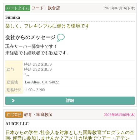
パートタイム
フード・飲食店
2026年07月16日(木)
Sumika
楽しく、フレキシブルに働ける環境です
会社からのメッセージ
現在サーバー募集中です！
未経験でも経験者でも歓迎です。
時給 USD $18.70
給与
時給 USD $18.70
<...
勤務地
Los Altos
, CA, 94022
勤務時間
11:00～21:00
詳細
在宅業務
教育・家庭教師
2026年08月06日(木)
ALICE LLC
日本からの学生 /社会人を対象とした国際教育プログラムの企
画/ 運営に参加しませんか？アメリカ現地でツアー・アテン