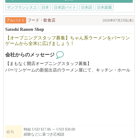
The Japanese Tea Garden provides visitors from around the world with a
サンフランシスコ
日本
日本語バイト
日本語
日本庭園
n opportunity to experience the natural beauty, tranquility and harmony
of a Japanese-style garden in the heart of San Francisco’s Golden Gate P
アルバイト
フード・飲食店
2026年07月23日(木)
ark.
Satoshi Ramen Shop
Originally created as a “Japanese Village”
【オープニングスタッフ募集】ちゃん系ラーメンをバーリン
Feel free to call 415-516-1423 (Tak Matsuba)
ゲームから全米に広げましょう！
会社からのメッセージ
【まもなく開店オープニングスタッフ募集】
バーリンゲームの新規出店のラーメン屋にて、キッチン・ホール
をお手伝いいただける方を募集しています。
時給 USD $17.86 ～ USD $30.00
給与
経験などに基づき応相談