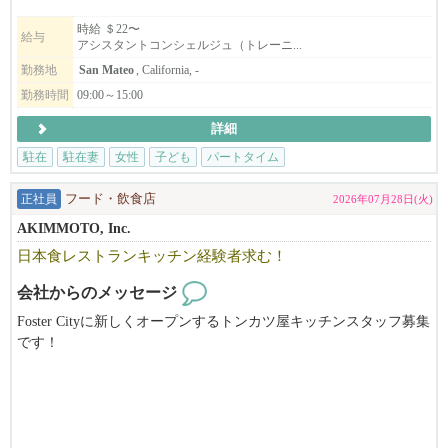
現在サンマテオ支部、サンタクララ支部、イーストベイ支部が発
時給 ＄22〜
給与
アシスタントコンシェルジュ（トレーニ...
足しました。
更なるサービス拡大のためベイエリア全域でコンシェルジュを募
勤務地
San Mateo
, California, -
集しています。
勤務時間
09:00～15:00
詳細
英語に自信がない、社会と繋がりを持ちたい、日々にやりがいを
駐在
駐在妻
女性
子ども
パートタイム
感じたい方
子どもの学校の時間しか働けない、未経験の方も歓迎します。
正社員
フード・飲食店
2026年07月28日(火)
トレーニングもありますし、不安なまま1人にしません。
AKIMMOTO, Inc.
日本食レストランキッチン経験者求む！
さまざまな背景や課題を抱える日本人女性が、安心して働ける場
会社からのメッセージ
をつくりたい、その想いで立ち上げた会社です。
たくさんの日本人女性が働いています。
Foster Cityに新しくオープンするトンカツ屋キッチンスタッフ募集
です！
ご興味のある方は、ぜひお気軽にお問い合わせください。