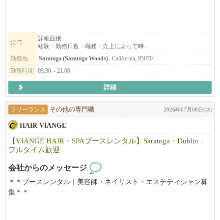
トしますのでご安心ください！
事も親切・丁寧に教えますので安心して働けます。
空いた時間を活用したい方・フルに仕事をしたい方・落ち着いた
顧客がいない状態からでも入客できる環境があります。
雰囲気で、気軽に働きたい方・技術職に戻りたい方、
まずはお気軽にご連絡ください！
働き方に合わせてフレックスに対応できるのが弊社の特徴です。
詳細面接
給与
経験・勤務日数・職務・売上によって時...
まずはお気軽にご連絡下さい。ご応募お待ちしております。
勤務地
Saratoga (Saratoga Woods)
, California, 95070
勤務時間
09:30～21:00
詳細
フリーランス
その他の専門職
2026年07月08日(水)
HAIR VIANGE
【VIANGE HAIR・SPAブースレンタル】Saratoga・Dublin｜
フルタイム歓迎
会社からのメッセージ
＊＊ブースレンタル｜美容師・ネイリスト・エステティシャン募
集＊＊
【利用可能時間】