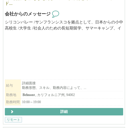
ド...
会社からのメッセージ
シリコンバレー /サンフランシスコを拠点として、日本からの小中
高校生 /大学生 /社会人のための長短期留学、サマーキャンプ、イ
ンターンシップ（アメリカ企業実務研修）やホームステイ手配の
ほか、学校 /企業向けの教育ツアー/視察ツアーやプログラムの企
画 /運営 /サポートを提供しています。
ツアーやプログラムの現地アテンドの他は、生活パターンに合わ
せたフレックスタイムで自宅からリモートワーク。スタッフ全員
がオンラインで繋がって楽しくお仕事をしています。
ベイエリアにお住まいで、留学生の渡米が集中する春休み/夏休み
にもいっしょに動いて下さる方を歓迎します。アメリカ留学また
は在住経験のある方も歓迎、日本からでもリモートでお仕事して
詳細面接
給与
勤務形態、スキル、勤務内容によって、...
頂けます。
勤務地
Belmont
, カリフォルニア州, 94002
勤務時間
10:00～19:00
詳細
リモート