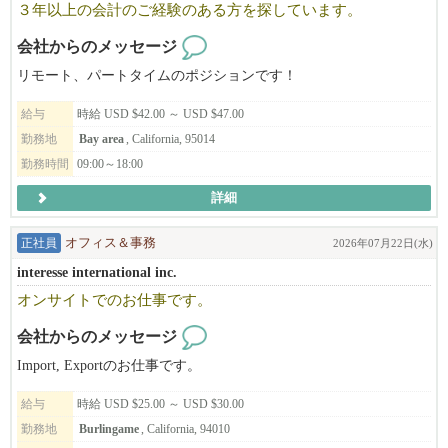
３年以上の会計のご経験のある方を探しています。
NAŌRUで働く魅力
・時給$30〜（経験・能力により優遇）
会社からのメッセージ
・トップスタイリストMiki（中医学博士）から直接学べる環境
リモート、パートタイムのポジションです！
・東洋医学・筋膜・経絡理論を取り入れた、他にはない技術が身
につきます
給与
時給 USD $42.00 ～ USD $47.00
・柔軟なシフト制・日本語が通じる安心の職場
勤務地
Bay area
, California, 95014
・少人数で落ち着いた、アットホームな雰囲気
勤務時間
09:00～18:00
▼ご応募はこちら
詳細
日本語でMIKIまでご連絡ください！
正社員
オフィス＆事務
2026年07月22日(水)
NAO'RU Beauty Salon
Tel: 408-309-9557 (テキストOK)
interesse international inc.
Address: 1082 E El Camino Rl. #4, Sunnyvale, CA 94087
オンサイトでのお仕事です。
ビザサポートについて
会社からのメッセージ
長く働いてくださる方、スキルや姿勢がサロンとマッチした方に
Import, Exportのお仕事です。
は、Eビザサポートも検討可能です（条件あり）。
給与
時給 USD $25.00 ～ USD $30.00
あなたの「好き」や「経験」を活かして、NAŌRUで、より深く、
勤務地
Burlingame
, California, 94010
美容と健康の世界に触れてみませんか？