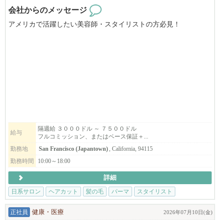
会社からのメッセージ
アメリカで活躍したい美容師・スタイリストの方必見！
Nepenjiは、サンフランシスコのジャパンタウンで３５年の歴史を
持つ日本人経営の美容院です。
日本にも美容院３軒とエステサロンが有ります。
ライセンス取得のためのサポートもいたします。
マネージャとして力を発揮でできる方を募集いたします。
スタイリストも募集します。
フリーや飛び込みのお客様が大変多く、
すぐに稼げるようになりますよ。
隔週給 ３０００ドル ～ ７５００ドル
給与
フルコミッション、またはベース保証＋...
まずはお気軽にご応募ください！
勤務地
San Francisco (Japantown)
, California, 94115
勤務時間
10:00～18:00
※必ず履歴書を添付の上ご応募ください。書類審査の上ご連絡さ
詳細
せて頂きます。
日系サロン
ヘアカット
髪の毛
パーマ
スタイリスト
正社員
健康・医療
2026年07月10日(金)