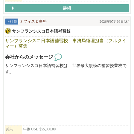
詳細
正社員
オフィス＆事務
2026年07月09日(木)
サンフランシスコ日本語補習校
サンフランシスコ日本語補習校 事務局経理担当（フルタイ
マー）募集
会社からのメッセージ
サンフランシスコ日本語補習校は、世界最大規模の補習授業校で
す。
毎週土曜日を中心に年間43日間、サンフランシスコ・ベイエリア
で生活する子供たち約1300人が元気に学んでいます。
教職員・生徒・保護者を支える事務局の経理担当者の募集です。
お気軽にご応募ください。
～米国内で労働可能なステータスをお持ちの方が対象となります
～
給与
年俸 USD $55,000.00