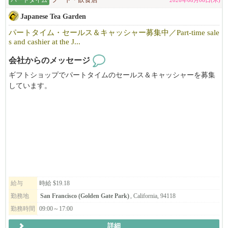
パートタイム
フード・飲食店
2026年08月06日(木)
Japanese Tea Garden
パートタイム・セールス＆キャッシャー募集中／Part-time sale
s and cashier at the J...
会社からのメッセージ
ギフトショップでパートタイムのセールス＆キャッシャーを募集
しています。
週末に勤務して頂ける方、歓迎いたします。
ジャパニーズ・ティー・ガーデンはSFゴールデンゲートパークの
中心に位置し、世界中から集まるゲストに日本庭園の自然な美し
さや静寂、調和を体験していただく機会を提供しております。
『日本の文化や心をつたえる』お仕事をしてみませんか？
Takまでお電話ください。415-516-1423
給与
時給 $19.18
＝＝＝＝
勤務地
San Francisco (Golden Gate Park)
, California, 94118
勤務時間
09:00～17:00
We are hiring part time sales and cashier at The Japanese Tea Garden's gi
ft shop.
詳細