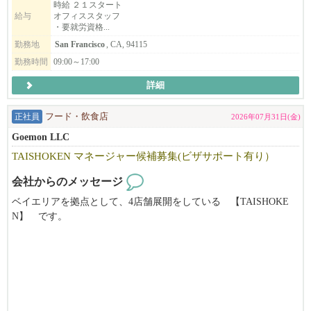
を募集していますので、
時給 ２１スタート
給与
オフィススタッフ
就労資格をお持ちの方、是非ご応募ください。
・要就労資格...
あわせて、新店Hinodeya Ramen Berkeley店で働いて頂けるスタッ
勤務地
San Francisco
, CA, 94115
フも募集しております（要就労資格）。
勤務時間
09:00～17:00
詳細
弊社 彩々楽ダイニンググループは創業1886年本社は埼玉県。日本
料理店を始めとして蕎麦店や和風ラーメン店など和食を軸とした
正社員
フード・飲食店
2026年07月31日(金)
飲食店を展開している会社です。元々は埼玉の片田舎の一飲食店
であった実家「ひのでや食堂」でしたが、4代目当主である私が20
Goemon LLC
代30代と欧州や米国などで海外勤務をした経験を通じ、世界にお
TAISHOKEN マネージャー候補募集(ビザサポート有り）
ける和食の特異性（うまみ だしの概念）や調理技巧の素晴らし
さに気づいたことから、こういった素晴らしい日本の食文化を世
会社からのメッセージ
界中どこでも誰でも楽しめる普遍的なものにしたい！ダシの文化
ベイエリアを拠点として、4店舗展開をしている 【TAISHOKE
を広めたい！と決心し、その手段として懐石や純和食などではな
N】 です。
く、ラーメンで挑戦しようと奮起して10カ年の海外進出計画を立
てて実行し2016年に米国進出を果たしました。
キッチンの管理職ポジションを募集致します。
弊社の''和食で幸せを創っていく''ミッションに共感頂ける方、
そのような経緯で生まれた我々「和風ラーメンひのでや HIONOD
アメリカの飲食に本気で挑戦していきたい方のご応募、お待ちし
EYA RAMEN AND BAR」は単にラーメンを売る「海外のラーメン
ております!
店」ということではありません。ダシの文化、うまみの魅力を和
風だしラーメンを通じて全米、そして世界に広める。という理念