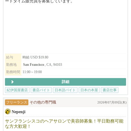
ートタイム販売員を募集しています。
4.ビザ資料集め
5.日本の米国大使館での面接（資料が揃った後、2か月以内）
アニメ・マンガに特化したお店で働いてみませんか？
6.赴任
給与
時給 USD $19.80
勤務地
San Francisco
, CA, 94103
勤務時間
11:00～19:00
詳細
紀伊国屋書店
書店バイト
日本語バイト
日本の本屋
書店仕事
フリーランス
その他の専門職
2026年07月09日(木)
Nepenji
サンフランシスコのヘアサロンで美容師募集！平日勤務可能
な方大歓迎！