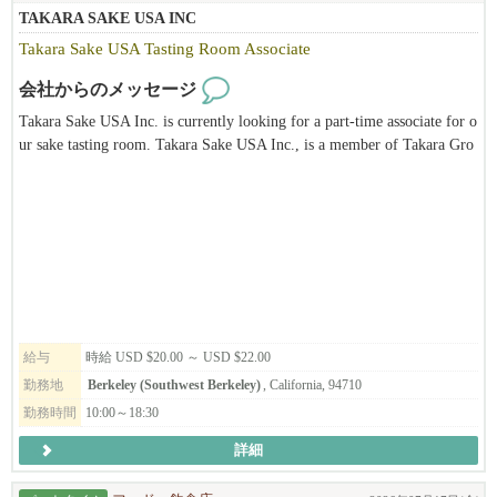
TAKARA SAKE USA INC
Takara Sake USA Tasting Room Associate
会社からのメッセージ
Takara Sake USA Inc. is currently looking for a part-time associate for o
ur sake tasting room. Takara Sake USA Inc., is a member of Takara Gro
up, the leading corporation of alcohol-related business and biotechnolog
y based in Japan. Takara Sake USA Inc. was established in 1983 in Berk
eley, California. The main products produced in Berkeley are the "Sho C
hiku Bai" brand of Sake, "Takara Mirin" and Plum wine. We also have a
unique Tasting Room and Sake Museum. It is our hope to introduce the
public not only to different types of sake but also to Japanese culture thr
ough our facilities. This position is ideal for someone who has a passion
for sake and its traditions, is eager to continue learning, and possesses att
ention to detail, organizational skills, time management, physical stamin
給与
時給 USD $20.00 ～ USD $22.00
a, and problem-solving abilities, with an added interest in or knowledge
勤務地
Berkeley (Southwest Berkeley)
, California, 94710
of Japanese culture being a huge plus.
勤務時間
10:00～18:30
詳細