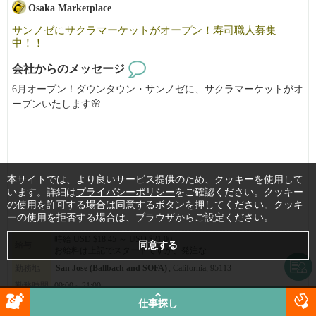
Osaka Marketplace
「ええっ！そんなに休み取れるんですか？と驚かれる事も多いで
す。」（笑）
サンノゼにサクラマーケットがオープン！寿司職人募集
中！！
当社ブランドで働​く店舗管理者の平均年収は約1​,402万円（日本人
会社からのメッセージ
スタッフ平均月給​116.9万円）。
6月オープン！ダウンタウン・サンノゼに、サクラマーケットがオ
​※為替レート $1=¥158 （2026年3月換算）
ープンいたします🌸
​※2​025年1月から7月までの平均月給実績より算出
日本の”コンビニ”を思わせるミニマートをアメリカで。
​※月給平均給与は1年以上勤務している2025年の平均月給実績
※給与は確約するものではなく能力で異なります。当社評価規定
それに伴い、寿司職人を募集します！！
により算出
※要項に明記されている給与は平均です。実際に平均以上取得し
サクラマーケットでは厳選された寿司ビュッフェ、DIY即席ラー
本サイトでは、より良いサービス提供のため、クッキーを使用して
ている方は管理者数の半分弱です。
メン、日本酒&ビールバー、そして抹茶ドリンク店も併設しま
います。詳細は
プライバシーポリシー
をご確認ください。クッキー
の使用を許可する場合は同意するボタンを押してください。クッキ
す。
ーの使用を拒否する場合は、ブラウザからご設定ください。
新鮮な弁当やおにぎりから、お気に入りの日本のスナックやドリ
▶︎応募のポイント♪
ンクまで、大阪ならではの高品質な必需品もご用意しています！
時給 USD $18.45 ～ USD $21.00
給与
お給料は上記でスタートですが、発注な...
おかげさまで大変多くのお問合せを頂いております。
職務経歴や履歴書については、なるべく詳細を明記して頂けると
新店舗で一緒に働きませんか？？
勤務地
San Jose (Ballbach and SOFA)
, California, 95113
選考確率がグンっと上がります！
勤務時間
09:00～21:00
【San Jose 店】
仕事探し
詳細
━━━━━━━━━━━━━━━━━━━━
184 S Market St, Suite 120