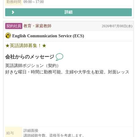
勤務時間
09:00～17:00
ご応募を心よりお待ちしております。
詳細
契約社員
教育・家庭教師
2026年07月08日(水)
English Communication Service (ECS)
★英語講師募集！★
会社からのメッセージ
英語講師ポジション（契約）
好きな曜日・時間に勤務可能。主婦や大学生も歓迎。対面レッス
ン、平日午後２時〜７時の間に勤務できる方、子ども好きな方、
長期または夏の間の短期勤務ができる方を募集しています。
日本から来て間もないご家族が、まずぶつかるのが言葉の壁であ
る『英会話』。日英バイリンガル講師のニーズが増えています。
きめ細かいサービスが沢山のご家族にご好評いただいておりま
す。大変やりがいのあるお仕事です。要US労働許可。資格や経験
がない場合でも、まずはお気軽にお問い合わせください。
English Communication Service (ECS) is seeking dedicated English teac
詳細面接
給与
講師経験年数、資格等を考慮します。
hers who strive to help students reach their full potential while providing