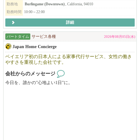
勤務地
Burlingame (Downtown)
, California, 94010
勤務時間
10:00～22:00
詳細
パートタイム
サービス各種
2026年08月05日(水)
Japan Home Concierge
ベイエリア初の日本人による家事代行サービス、女性の働き
やすさを重視した会社です。
会社からのメッセージ
今日を、誰かの”心地よい1日”に。
Japan Home Concierge は、ベイエリア初の日本人による家事代行サ
ービスです。
私たちは単なるハウスキーピングではありません。
忙しい日常を支えるホームコンシェルジュとして、
日本の家事で日々の安心と心地よさをお届けしています。