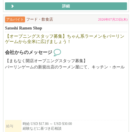
ご応募いただいた内容を確認のうえ、選考にお進みいただく場合
詳細
のみ、5日以内に弊社よりご連絡いたします。
期間内に弊社から連絡がない場合は、誠に恐れ入りますが今回は
アルバイト
フード・飲食店
2026年07月23日(木)
見送らせていただいたものとしてご了承ください。
Satoshi Ramen Shop
【オープニングスタッフ募集】ちゃん系ラーメンをバーリン
【赴任までのプロセス】
ゲームから全米に広げましょう！
1.履歴書送付（書類審査）
会社からのメッセージ
2.Zoom及び対面での面接 (2~3回）
【まもなく開店オープニングスタッフ募集】
3.採用決定
バーリンゲームの新規出店のラーメン屋にて、キッチン・ホール
4.ビザ資料集め
をお手伝いいただける方を募集しています。
5.日本の米国大使館での面接（資料が揃った後、2か月以内）
6.赴任
時給 USD $17.86 ～ USD $30.00
給与
経験などに基づき応相談