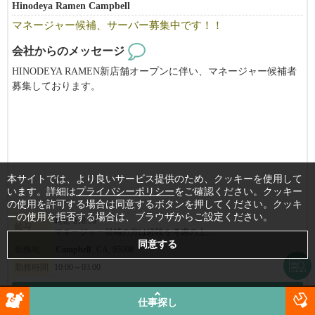
Hinodeya Ramen Campbell
「ええっ！そんなに休み取れるんですか？と驚かれる事も多いで
マネージャー候補、サーバー募集中です！！
す。」（笑）
会社からのメッセージ
当社ブランドで働​く店舗管理者の平均年収は約1​,402万円（日本人
HINODEYA RAMEN新店舗オープンに伴い、マネージャー候補者
スタッフ平均月給​116.9万円）。
募集しております。
店舗管理経験のある方大募集中です。Visaサポートあります。OP
​※為替レート $1=¥158 （2026年3月換算）
Tの方も歓迎です。
​※2​025年1月から7月までの平均月給実績より算出
​※月給平均給与は1年以上勤務している2025年の平均月給実績
未経験者の方でも歓迎です。ご応募お待ちしております。
※給与は確約するものではなく能力で異なります。当社評価規定
お気軽にお問い合わせください（415-786-0187 三浦）
により算出
※要項に明記されている給与は平均です。実際に平均以上取得し
本サイトでは、より良いサービス提供のため、クッキーを使用して
ている方は管理者数の半分弱です。
います。詳細は
プライバシーポリシー
をご確認ください。クッキー
の使用を許可する場合は同意するボタンを押してください。クッキ
ーの使用を拒否する場合は、ブラウザからご設定ください。
時給 $18.50
給与
マネージャー候補の方は経験を考慮の上...
▶︎応募のポイント♪
勤務地
Campbell
, CA, 95008
おかげさまで大変多くのお問合せを頂いております。
職務経歴や履歴書については、なるべく詳細を明記して頂けると
勤務時間
10:00～03:00
選考確率がグンっと上がります！
詳細
仕事探し
━━━━━━━━━━━━━━━━━━━━
ラーメン
シリコンバレー
サンフランシスコ
飲食
高年俸