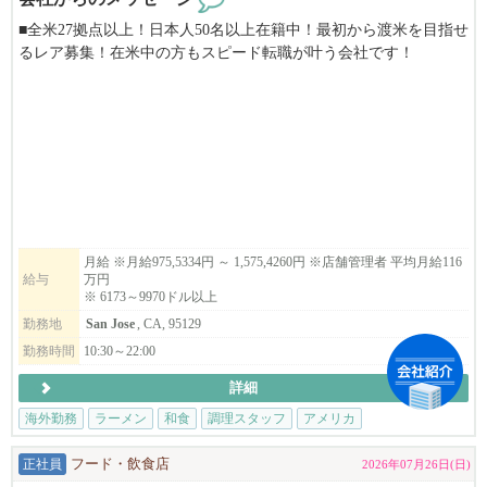
■全米27拠点以上！日本人50名以上在籍中！最初から渡米を目指せ
るレア募集！在米中の方もスピード転職が叶う会社です！
■当社は安心のE２ビザ長期5年滞在サポート。J1ビザの様な短期の
縛りや日本での研修はありません！
■100%米国法人企業です。
■月給975,5334円～1,575,4260円
→6173ドル～9970ドル以上
⇨ ⇨ アメリカという国で働く。あなたの経験を世界へ。夢の
アメリカへ、世界進出のチャンスを掴みませんか？業務拡大に伴
月給 ※月給975,5334円 ～ 1,575,4260円 ※店舗管理者 平均月給116
給与
万円
い、米国で活躍する仲間を大募集します！⇨ ⇨
※ 6173～9970ドル以上
勤務地
San Jose
, CA, 95129
▶︎こんな方は、まずはご応募してみてください。
日本在住でアメリカでの飲食業の大成功を夢見ている方。米国在
勤務時間
10:30～22:00
住者で転職をお考えの方。
詳細
▶︎弊社の特徴
海外勤務
ラーメン
和食
調理スタッフ
アメリカ
年間最大​14日間の長期リフレッシュ休暇取得可能！殆どの社員の
皆さんが年に1度は2週間程度の帰国やバケーションを楽しんでま
正社員
フード・飲食店
2026年07月26日(日)
す！