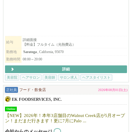
☆週7日、8:00～20:00利用可能
お気軽に見学にお越しください。
【料金】
☆Saratoga
ヘアブース：月$1000
スパルーム：月＄1300
詳細面接
給与
【料金】フルタイム（光熱費込）
☆Dublin
ヘアブース：月$900
勤務地
Saratoga
, California, 95070
スパルーム：月＄900
勤務時間
08:00～20:00
詳細
【サロンについて】
カリフォルニアで10年以上地元のお客様に愛されているJapanese h
美容院
ヘアサロン
美容師
サロン求人
ヘアスタイリスト
air salonです。
「日本の技術で満足してもらいたい！」そんな思いで一人一人の
正社員
フード・飲食店
2026年08月01日(土)
お客様に満足頂けるよう日本のサービスを提供しています。
EK FOODSERVICES, INC.
明るく、フレンドリーな雰囲気で、溶け込みやすい環境です。仕
事も親切・丁寧に教えますので安心して働けます。
Online
まずはお気軽にfostercity@viangehair.comへご連絡下さい。ご応募
【NEW】2026年！本年3店舗目のWalnut Creek店が5月オープ
お待ちしております。
ン！まだまだ行きます！更に7月にPalo ...
会社からのメッセージ