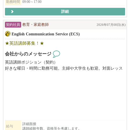
勤務時間
09:00～17:00
ご応募を心よりお待ちしております。
詳細
契約社員
教育・家庭教師
2026年07月08日(水)
English Communication Service (ECS)
★英語講師募集！★
会社からのメッセージ
英語講師ポジション（契約）
好きな曜日・時間に勤務可能。主婦や大学生も歓迎。対面レッス
ン、平日午後２時〜７時の間に勤務できる方、子ども好きな方、
長期または夏の間の短期勤務ができる方を募集しています。
日本から来て間もないご家族が、まずぶつかるのが言葉の壁であ
る『英会話』。日英バイリンガル講師のニーズが増えています。
きめ細かいサービスが沢山のご家族にご好評いただいておりま
す。大変やりがいのあるお仕事です。要US労働許可。資格や経験
がない場合でも、まずはお気軽にお問い合わせください。
English Communication Service (ECS) is seeking dedicated English teac
詳細面接
給与
講師経験年数、資格等を考慮します。
hers who strive to help students reach their full potential while providing