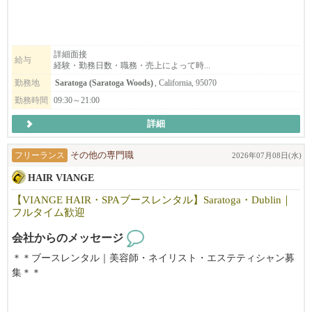
トしますのでご安心ください！
事も親切・丁寧に教えますので安心して働けます。
空いた時間を活用したい方・フルに仕事をしたい方・落ち着いた
顧客がいない状態からでも入客できる環境があります。
雰囲気で、気軽に働きたい方・技術職に戻りたい方、
まずはお気軽にご連絡ください！
働き方に合わせてフレックスに対応できるのが弊社の特徴です。
詳細面接
給与
経験・勤務日数・職務・売上によって時...
まずはお気軽にご連絡下さい。ご応募お待ちしております。
勤務地
Saratoga (Saratoga Woods)
, California, 95070
勤務時間
09:30～21:00
詳細
フリーランス
その他の専門職
2026年07月08日(水)
HAIR VIANGE
【VIANGE HAIR・SPAブースレンタル】Saratoga・Dublin｜
フルタイム歓迎
会社からのメッセージ
＊＊ブースレンタル｜美容師・ネイリスト・エステティシャン募
集＊＊
【利用可能時間】