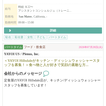
現在サンマテオ支部、サンタクララ支部、イーストベイ支部が発
時給 ＄22〜
給与
アシスタントコンシェルジュ（トレーニ...
足しました。
更なるサービス拡大のためベイエリア全域でコンシェルジュを募
勤務地
San Mateo
, California, -
集しています。
勤務時間
09:00～15:00
詳細
英語に自信がない、社会と繋がりを持ちたい、日々にやりがいを
駐在
駐在妻
女性
子ども
パートタイム
感じたい方
子どもの学校の時間しか働けない、未経験の方も歓迎します。
パートタイム
フード・飲食店
2026年07月28日(火)
トレーニングもありますし、不安なまま1人にしません。
YAYOI US / Plenus, Inc.
＜YAYOI Hillsdaleがキッチン・ディッシュウォッシャースタ
ッフを募集！＞食べ物と人が好きで笑顔の素敵な方...
さまざまな背景や課題を抱える日本人女性が、安心して働ける場
をつくりたい、その想いで立ち上げた会社です。
会社からのメッセージ
たくさんの日本人女性が働いています。
定食屋のYAYOI Hillsdale店が、キッチン/ディッシュウォッシャー
スタッフを募集しています！
食べ物と人が好きで笑顔の素敵な方、お待ちしています。
ご興味のある方は、ぜひお気軽にお問い合わせください。
DOE from $19 + Tip