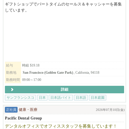
で、そこを攻め、そして守ってくれる仲間も求めています。
ギフトショップでパートタイムのセールス＆キャッシャーを募集
しています。
新天地への挑戦と足元の守り、そのための会社体制、ストラテジ
週末に勤務して頂ける方、歓迎いたします。
ーは「システムで成功し、チーム力で勝つ！」完成されたレシ
ピ、オペレーションを守りつつさらにブラッシュアップしなが
ジャパニーズ・ティー・ガーデンはSFゴールデンゲートパークの
ら、差別化された商品そのものはもちろん、料理だけでなく、食
中心に位置し、世界中から集まるゲストに日本庭園の自然な美し
事を通じてお客様に「幸せな食事の体験、日本らしさを感じさ
さや静寂、調和を体験していただく機会を提供しております。
せ、幸せを提供する」ことを理念としています。そして、仕事を
通じて仲間を大切にする。お客様、仲間、人と関わりながら幸せ
『日本の文化や心をつたえる』お仕事をしてみませんか？
を感じ楽しく働けることを目指している、そんなチームです。
Takまでお電話ください。415-516-1423
給与
時給 $19.18
未経験者でも大丈夫です。難しく考えることはありません。特別
＝＝＝＝
勤務地
San Francisco (Golden Gate Park)
, California, 94118
な技能も要りません。人が好きで、人を笑顔にする事を仕事にし
勤務時間
09:00～17:00
たい方、世界で活躍したい方はぜひチームに加わってください！
We are hiring part time sales and cashier at The Japanese Tea Garden's gi
お待ちしています。
ft shop.
詳細
The Japanese Tea Garden provides visitors from around the world with a
サンフランシスコ
日本
日本語バイト
日本語
日本庭園
n opportunity to experience the natural beauty, tranquility and harmony
of a Japanese-style garden in the heart of San Francisco’s Golden Gate P
正社員
健康・医療
2026年07月10日(金)
ark.
Pacific Dental Group
Originally created as a “Japanese Village”
デンタルオフィスでオフィススタッフを募集しています！