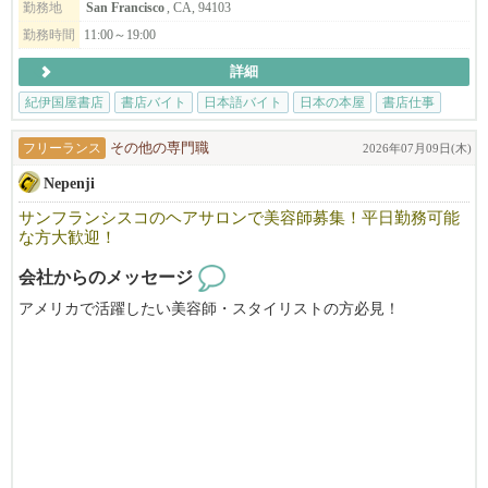
勤務地
San Francisco
, CA, 94103
勤務時間
11:00～19:00
詳細
紀伊国屋書店
書店バイト
日本語バイト
日本の本屋
書店仕事
フリーランス
その他の専門職
2026年07月09日(木)
Nepenji
サンフランシスコのヘアサロンで美容師募集！平日勤務可能
な方大歓迎！
会社からのメッセージ
アメリカで活躍したい美容師・スタイリストの方必見！
Nepenjiは、サンフランシスコのジャパンタウンで３５年の歴史を
持つ日本人経営の美容院です。
日本にも美容院３軒とエステサロンが有ります。
ライセンス取得のためのサポートもいたします。
マネージャとして力を発揮でできる方を募集いたします。