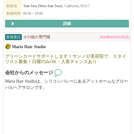
instruction with empathy and care.
勤務地
San Jose (West San Jose)
, California, 95117
勤務時間
09:30～19:00
詳細
業務委託
その他の専門職
2026年08月02日(日)
Maria Hair Studio
グリーンカードサポートします！サンノゼ美容院で、スタイ
リスト募集！日曜のみOK・入客チャンスあり
会社からのメッセージ
Maria Hair Studioは、シリコンバレーにあるアットホームなグロー
バルヘアサロンです。
日本人・韓国人スタイリストが在籍する多国籍な環境で、
お互いに協力しながら、それぞれの技術や経験を活かし、高いク
オリティのサービスを提供しています。
オーナーもスタッフも穏やかで話しやすく、
初めての方でも安心してスタートできる雰囲気を大切にしていま