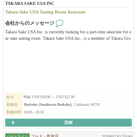
約$6500-10400程になります。
TAKARA SAKE USA INC
昇給して店舗責任者のGMになれば年収で120k以上+ボーナスに
Takara Sake USA Tasting Room Associate
なります。
会社からのメッセージ
Takara Sake USA Inc. is currently looking for a part-time associate for o
ur sake tasting room. Takara Sake USA Inc., is a member of Takara Gro
◆福利厚生
up, the leading corporation of alcohol-related business and biotechnolog
y based in Japan. Takara Sake USA Inc. was established in 1983 in Berk
食事補助
eley, California. The main products produced in Berkeley are the "Sho C
制服貸与
hiku Bai" brand of Sake, "Takara Mirin" and Plum wine. We also have a
有給制度有り
unique Tasting Room and Sake Museum. It is our hope to introduce the
昇給（実績に応じ）
public not only to different types of sake but also to Japanese culture thr
ボーナス有り(実績とポジションに応じ）
ough our facilities. This position is ideal for someone who has a passion
健康保険サポート
for sake and its traditions, is eager to continue learning, and possesses att
労働ビザサポート*諸条件あり
ention to detail, organizational skills, time management, physical stamin
住居紹介サポートあり
給与
時給 USD $20.00 ～ USD $22.00
a, and problem-solving abilities, with an added interest in or knowledge
勤務地
Berkeley (Southwest Berkeley)
, California, 94710
of Japanese culture being a huge plus.
勤務時間
10:00～18:30
◆応募要件
詳細
飲食経験が３年以上（ジャンル不問）
店長・マネージャー（管理職）としての経験有り
パートタイム
フード・飲食店
2026年07月17日(金)