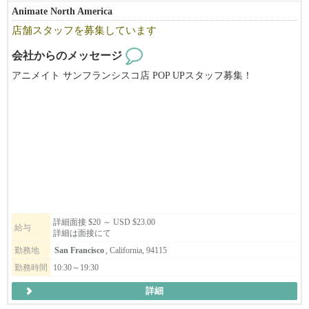
Animate North America
店舗スタッフを募集しています
会社からのメッセージ
アニメイト サンフランシスコ店 POP UPスタッフ募集！
アニメイトは日本のアニメ・ゲーム関連商品の専門店です。
8月上旬～8月中旬頃から勤務開始予定。週3～5日勤務、週末勤務
可能な方大歓迎です！
実働6～8時間（休憩1時間）。日本語・英語（日常会話レベル）が
できる方。
レジ・商品陳列・接客など店舗運営業務をお任せします。
アニメやグッズが好きな方、明るく前向きに取り組める方歓迎！
詳細面接 $20 ～ USD $23.00
給与
詳細は面接にて
履歴書を usaanimateos950@gmail.com までお送りください。ご応募
勤務地
San Francisco
, California, 94115
お待ちしております。
勤務時間
10:30～19:30
詳細