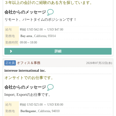
３年以上の会計のご経験のある方を探しています。
NAŌRUで働く魅力
・時給$30〜（経験・能力により優遇）
会社からのメッセージ
・トップスタイリストMiki（中医学博士）から直接学べる環境
リモート、パートタイムのポジションです！
・東洋医学・筋膜・経絡理論を取り入れた、他にはない技術が身
につきます
給与
時給 USD $42.00 ～ USD $47.00
・柔軟なシフト制・日本語が通じる安心の職場
勤務地
Bay area
, California, 95014
・少人数で落ち着いた、アットホームな雰囲気
勤務時間
09:00～18:00
▼ご応募はこちら
詳細
日本語でMIKIまでご連絡ください！
正社員
オフィス＆事務
2026年07月22日(水)
NAO'RU Beauty Salon
Tel: 408-309-9557 (テキストOK)
interesse international inc.
Address: 1082 E El Camino Rl. #4, Sunnyvale, CA 94087
オンサイトでのお仕事です。
ビザサポートについて
会社からのメッセージ
長く働いてくださる方、スキルや姿勢がサロンとマッチした方に
Import, Exportのお仕事です。
は、Eビザサポートも検討可能です（条件あり）。
給与
時給 USD $25.00 ～ USD $30.00
あなたの「好き」や「経験」を活かして、NAŌRUで、より深く、
勤務地
Burlingame
, California, 94010
美容と健康の世界に触れてみませんか？