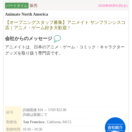
パートタイム
販売
2026年08月01日(土)
Animate North America
【オープニングスタッフ募集】アニメイト サンフランシスコ
店｜アニメ・ゲーム好き大歓迎！
会社からのメッセージ
アニメイトは、日本のアニメ・ゲーム・コミック・キャラクター
グッズを取り扱う専門店です。
このたび、サンフランシスコ店のオープンに伴い、オープニング
スタッフを募集しています。
パートタイム・フルタイムともに募集中！
アニメやゲームが好きな方はもちろん、接客が好きな方や、日本
語・英語を活かして働きたい方も大歓迎。
新しいお店を一緒につくり、お客様に「また来たい」と思ってい
ただける店舗を目指しませんか？
詳細面接 $18 ～ USD $22.00
給与
詳細は面接にて
レジュメを添えてご応募ください。皆さまからのご応募を心より
勤務地
San Francisco
, California, 94115
お待ちしております。
勤務時間
10:30～19:30