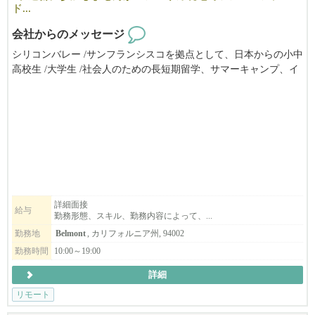
ド...
会社からのメッセージ
シリコンバレー /サンフランシスコを拠点として、日本からの小中
高校生 /大学生 /社会人のための長短期留学、サマーキャンプ、イ
ンターンシップ（アメリカ企業実務研修）やホームステイ手配の
ほか、学校 /企業向けの教育ツアー/視察ツアーやプログラムの企
画 /運営 /サポートを提供しています。
ツアーやプログラムの現地アテンドの他は、生活パターンに合わ
せたフレックスタイムで自宅からリモートワーク。スタッフ全員
がオンラインで繋がって楽しくお仕事をしています。
ベイエリアにお住まいで、留学生の渡米が集中する春休み/夏休み
にもいっしょに動いて下さる方を歓迎します。アメリカ留学また
は在住経験のある方も歓迎、日本からでもリモートでお仕事して
詳細面接
給与
勤務形態、スキル、勤務内容によって、...
頂けます。
勤務地
Belmont
, カリフォルニア州, 94002
勤務時間
10:00～19:00
詳細
リモート