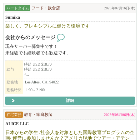
パートタイム
フード・飲食店
2026年07月16日(木)
Sumika
楽しく、フレキシブルに働ける環境です
会社からのメッセージ
現在サーバー募集中です！
未経験でも経験者でも歓迎です。
時給 USD $18.70
給与
時給 USD $18.70
<...
勤務地
Los Altos
, CA, 94022
勤務時間
11:00～21:00
詳細
在宅業務
教育・家庭教師
2026年08月06日(木)
ALICE LLC
日本からの学生 /社会人を対象とした国際教育プログラムの企
画/ 運営に参加しませんか？アメリカ現地でツアー・アテン