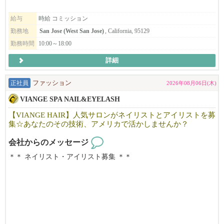
す。
給与
時給 コミッション
当サロンでは、日常にフィットするナチュラルスタイルから、
勤務地
San Jose (West San Jose)
, California, 95129
トレンドスタイル、特別なイベント向けのスタイルまで幅広く対
勤務時間
10:00～18:00
応しており、
美容師として様々な技術・スタイルを経験できる環境です。
詳細
ローカルのお客様を中心に、新規・リピーターともに安定して来
正社員
ファッション
2026年08月06日(木)
店があり、
VIANGE SPA NAIL&EYELASH
丁寧なカウンセリングと高いサービス品質を大切にしているた
め、
【VIANGE HAIR】人気サロンがネイリストとアイリストを募
お客様との信頼関係を築きやすく、リピートにもつながりやすい
集☆あなたのその技術、アメリカで活かしませんか？
サロンです。
会社からのメッセージ
「Japanese Head Spa」は特に人気が高く、
＊＊ ネイリスト・アイリスト募集 ＊＊
他サロンと差別化できる技術として学ぶことができます。
カリフォルニアで10年以上地元のお客様に愛されているJapanese n
リニューアルしたばかりの清潔で働きやすいサロンで、
ail＆Eyelash salonです。
今後さらに拡大していく予定です。
「日本の技術で満足してもらいたい！」そんな思いで一人一人の
お客様に満足頂けるよう日本のサービスを提供しています。
「海外で働くのが初めてで不安…」という方も、しっかりサポー
明るく、フレンドリーな雰囲気で、溶け込みやすい環境です。仕