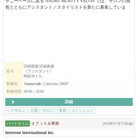
サニーベールにある NAŌRU BEAUTY SALON では、サロンの成
長とともにアシスタント／スタイリストを新たに募集していま
す。
東洋医学と自然療法を取り入れた独自の施術を通じて、お客様一
人ひとりの「本来の美しさと健康」を引き出すことを大切にして
います。
募集職種
・スタイリスト
・アシスタント
詳細面接 詳細面接
給与
《アシスタント》
・ボディマッサージセラピスト（同時募集）
時給30ドル...
勤務地
Sunnyvale
, California, 94087
こんな方をお待ちしています
・美容師免許（日本または米国）をお持ちの方、または実務経験
勤務時間
09:00～20:00
のある方
詳細
・東洋医学や自然派美容に興味がある方
・一人ひとりのお客様と丁寧に向き合いたい方
ヘアサロン
日系
サロン
美容
コミッション
・向上心を持ち、学びながら成長していける方
パートタイム
オフィス＆事務
2026年07月17日(金)
※長期で働ける方を歓迎します。
interesse international inc.