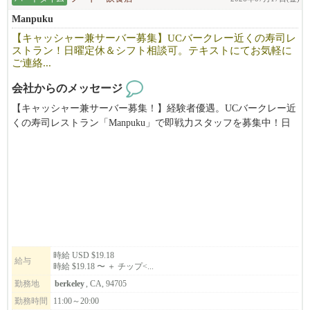
社会人としての最低限のPCスキル（エクセル・ワード等）
Manpuku
【キャッシャー兼サーバー募集】UCバークレー近くの寿司レ
ビザの発給も条件つきで、こちらでサポートします。
ストラン！日曜定休＆シフト相談可。テキストにてお気軽に
ご連絡...
応募者の方の状況によっても、スケジュールや条件等合わせる事
が出来るかと思います。
会社からのメッセージ
出来る限りスムーズに赴任出来るよう手助けするので、まずはお
【キャッシャー兼サーバー募集！】経験者優遇。UCバークレー近
気軽にご相談ください。
くの寿司レストラン「Manpuku」で即戦力スタッフを募集中！日
曜定休でプライベートも充実。慣れたらランチタイムをお任せし
弊社のミッションは本物の和食・ラーメンとつけ麺を現地にて提
ます。あなたの経験を活かせる環境です！（時給$19.18〜＋チッ
供すること、
プ）
そしてフルダイニングレストランとして、楽しい食の空間を創り
上げていく事です。
ミッションに共感して頂ける方、異国の地でキャリアアップを目
指したい方、将来基幹メンバーになって頂く方を大募集中です。
現在会社として大きく成長していく上で変革期の為、ともに成長
していける方に来て頂けると嬉しいです!
時給 USD $19.18
給与
時給 $19.18 〜 ＋ チップ<...
勤務地
berkeley
, CA, 94705
*応募の際は、必ず履歴書の送付を宜しくお願い致します。（日本
語/英語どちらでもOKです）
勤務時間
11:00～20:00