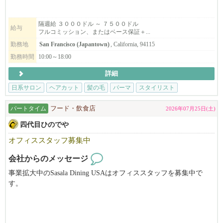
スタイリストも募集します。
フリーや飛び込みのお客様が大変多く、
すぐに稼げるようになりますよ。
隔週給 ３０００ドル ～ ７５００ドル
給与
フルコミッション、またはベース保証＋...
まずはお気軽にご応募ください！
勤務地
San Francisco (Japantown)
, California, 94115
勤務時間
10:00～18:00
※必ず履歴書を添付の上ご応募ください。書類審査の上ご連絡さ
詳細
せて頂きます。
日系サロン
ヘアカット
髪の毛
パーマ
スタイリスト
パートタイム
フード・飲食店
2026年07月25日(土)
四代目ひのでや
オフィススタッフ募集中
会社からのメッセージ
事業拡大中のSasala Dining USAはオフィススタッフを募集中で
す。
当社はひのでやラーメン（Hinodeya Ramen）とSoba Dining SORA
を運営中です。