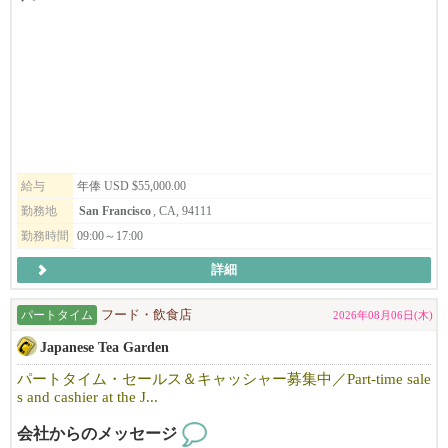
毎週土曜日を中心に年間43日間、サンフランシスコ・ベイエリア
で生活する子供たち約1300人が元気に学んでいます。
そのような経緯で生まれた我々「和風ラーメンひのでや HIONOD
EYA RAMEN AND BAR」は単にラーメンを売る「海外のラーメン
教職員・生徒・保護者を支える事務局の経理担当者の募集です。
店」ということではありません。ダシの文化、うまみの魅力を和
お気軽にご応募ください。
風だしラーメンを通じて全米、そして世界に広める。という理念
～米国内で労働可能なステータスをお持ちの方が対象となります
を実行するために進出した業態です。米国を始め世界でRAMENの
～
主流である「TONKOTSU とんこつ」でなく、和風「だしラーメ
ン」での勝負です。唯一無二の我々のだしラーメンは差別化さ
れ、和食を極めた料理人が作った「和ラーメン」としての新ジャ
給与
年俸 USD $55,000.00
ンルを確立、ラーメン店がどんどん増えつつある激戦区CAベイエ
勤務地
San Francisco
, CA, 94111
リアにおいてもOPEN以来常に地域のトップランキングに座して
勤務時間
09:00～17:00
順調に走ってまいりました。
詳細
２０１６年に米国に進出、サンフランシスコのジャパンタウンで
「ひのでや」の営業開始。その後、現在までにカリフォルニア州
パートタイム
フード・飲食店
2026年08月06日(木)
のサンフランシスコで直営４店舗、テキサスのダラスで直営１店
Japanese Tea Garden
舗を運営し、ロサンゼルスで初の直営店が９月にオープンする人
気ラーメン店。まだまだ成長途中の企業です。目標通り世界5極体
パートタイム・セールス＆キャッシャー募集中／Part-time sale
制（北米・中南米・アジア・オセアニア・ヨーロッパ進出を2030
s and cashier at the J...
年までに達成）に向けて鋭意躍進を続けていくことも目標として
会社からのメッセージ
頑張っています。もちろん、日本や米国内でも展開を進めますの