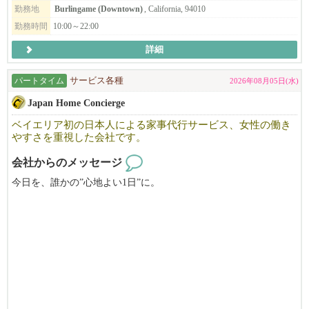
勤務地
Burlingame (Downtown)
, California, 94010
勤務時間
10:00～22:00
詳細
パートタイム
サービス各種
2026年08月05日(水)
Japan Home Concierge
ベイエリア初の日本人による家事代行サービス、女性の働き
やすさを重視した会社です。
会社からのメッセージ
今日を、誰かの”心地よい1日”に。
Japan Home Concierge は、ベイエリア初の日本人による家事代行サ
ービスです。
私たちは単なるハウスキーピングではありません。
忙しい日常を支えるホームコンシェルジュとして、
日本の家事で日々の安心と心地よさをお届けしています。