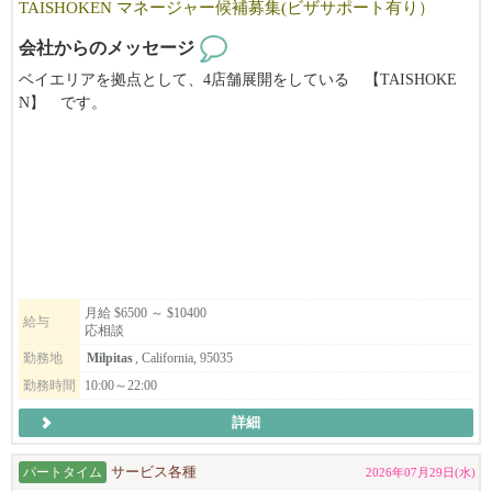
TAISHOKEN マネージャー候補募集(ビザサポート有り）
会社からのメッセージ
ベイエリアを拠点として、4店舗展開をしている 【TAISHOKE
N】 です。
キッチンの管理職ポジションを募集致します。
弊社の''和食で幸せを創っていく''ミッションに共感頂ける方、
アメリカの飲食に本気で挑戦していきたい方のご応募、お待ちし
ております!
*別ブランドのStonemill Matchaも含め、それぞれ店舗展開を計画
しております。
候補者の方のキャリアアップとして、将来的に次のステージを目
月給 $6500 ～ $10400
給与
応相談
指せるような
会社を目指しています。
勤務地
Milpitas
, California, 95035
勤務時間
10:00～22:00
詳細
◆月給レンジ$6500~$10400
＊ポジションによりますが、規定範囲内での残業代込みで
パートタイム
サービス各種
2026年07月29日(水)