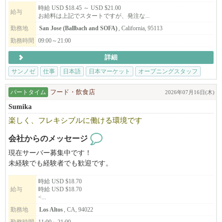
ンクまで、大阪ならではの高品質な必需品もご用意しています！
時給 USD $18.45 ～ USD $21.00
給与
お給料は上記でスタートですが、発注な...
新店舗で一緒に働きませんか？？
勤務地
San Jose (Ballbach and SOFA)
, California, 95113
勤務時間
09:00～21:00
【San Jose 店】
詳細
184 S Market St, Suite 120
San Jose, CA 95113
サンノゼ
仕事
日本語
日本マーケット
オープニングスタッフ
Application Form : sakuramarketplace.com/jobs
パートタイム
フード・飲食店
2026年07月16日(木)
Email : m.wada@osakamp.com
Sumika
楽しく、フレキシブルに働ける環境です
会社からのメッセージ
現在サーバー募集中です！
未経験でも経験者でも歓迎です。
時給 USD $18.70
給与
時給 USD $18.70
<...
勤務地
Los Altos
, CA, 94022