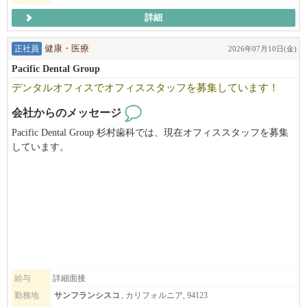
詳細
◆月給レンジ$6500~$10400
＊ポジションによりますが、規定範囲内での残業代込みで
正社員
健康・医療
2026年07月10日(金)
約$6500-10400程になります。
Pacific Dental Group
昇給して店舗責任者のGMになれば年収で120k以上+ボーナスに
デンタルオフィスでオフィススタッフを募集しています！
なります。
会社からのメッセージ
Pacific Dental Group 杉村歯科では、現在オフィススタッフを募集
しています。
◆福利厚生
デンタルオフィスでの経験がない方でも、トレーニング致します
ので、お気軽にお問合せ下さい。
食事補助
制服貸与
有給制度有り
昇給（実績に応じ）
ボーナス有り(実績とポジションに応じ）
健康保険サポート
労働ビザサポート*諸条件あり
住居紹介サポートあり
給与
詳細面接
勤務地
サンフランシスコ
, カリフォルニア, 94123