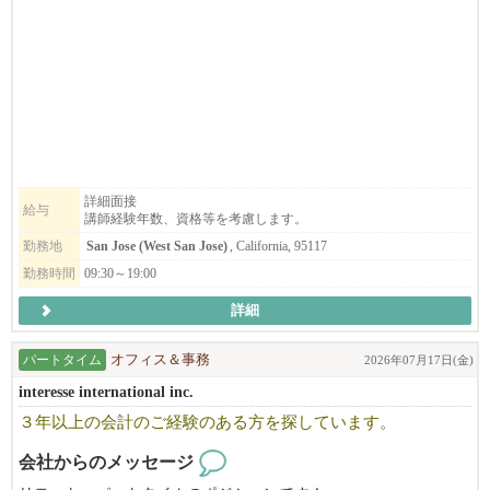
他サロンと差別化できる技術として学ぶことができます。
ン、平日午後２時〜７時の間に勤務できる方、子ども好きな方、
※お陰様で、沢山の皆様からのお問い合わせ頂いております。
長期または夏の間の短期勤務ができる方を募集しています。
※まずはお早めにご応募・ご相談を頂ければと思います。
リニューアルしたばかりの清潔で働きやすいサロンで、
日本から来て間もないご家族が、まずぶつかるのが言葉の壁であ
今後さらに拡大していく予定です。
る『英会話』。日英バイリンガル講師のニーズが増えています。
━━━━━━━━━━━━━━━━━━━━
きめ細かいサービスが沢山のご家族にご好評いただいておりま
「海外で働くのが初めてで不安…」という方も、しっかりサポー
す。大変やりがいのあるお仕事です。要US労働許可。資格や経験
『飲食業界』のイメージ・働き方が１８０度変わる！
トしますのでご安心ください！
がない場合でも、まずはお気軽にお問い合わせください。
国内では体感できない働き方や面白さを全身で感じられる会社で
す。
顧客がいない状態からでも入客できる環境があります。
English Communication Service (ECS) is seeking dedicated English teac
詳細面接
まずはお気軽にご連絡ください！
給与
講師経験年数、資格等を考慮します。
hers who strive to help students reach their full potential while providing
◆◇飲食店もそこで働くスタッフも正当に評価される環境
instruction with empathy and care.
勤務地
San Jose (West San Jose)
, California, 95117
例えば、ラーメン１杯の値段ってどのくらいを想像しますか？
勤務時間
09:30～19:00
日本国内では​1,000円程度で食べられるお店もありますが、
アメリカでは​3000円前後が普通の値段！
詳細
海外旅行に行ってびっくりしてしまう人もいますよね。
パートタイム
オフィス＆事務
2026年07月17日(金)
それは、そのブランドやそこで働くスタッフに対するリスペクト
interesse international inc.
の表れ。
国内と比べる訳ではありませんが、そういった部分が大きく違う
３年以上の会計のご経験のある方を探しています。
様に感じます。
だからこそ、働くスタッフには給与などの部分でしっかりと還元
会社からのメッセージ
することができているんです！