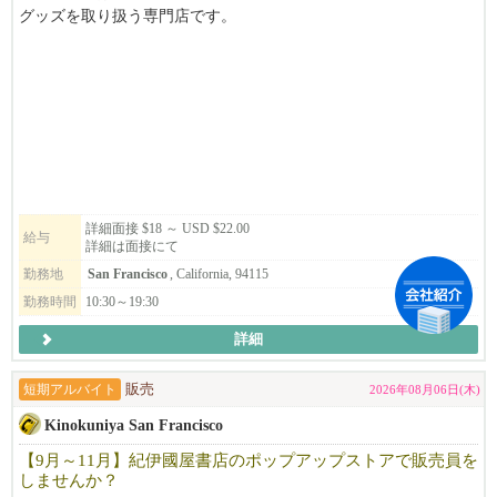
グッズを取り扱う専門店です。
このたび、サンフランシスコ店のオープンに伴い、オープニング
スタッフを募集しています。
パートタイム・フルタイムともに募集中！
アニメやゲームが好きな方はもちろん、接客が好きな方や、日本
語・英語を活かして働きたい方も大歓迎。
新しいお店を一緒につくり、お客様に「また来たい」と思ってい
ただける店舗を目指しませんか？
詳細面接 $18 ～ USD $22.00
給与
詳細は面接にて
レジュメを添えてご応募ください。皆さまからのご応募を心より
勤務地
San Francisco
, California, 94115
お待ちしております。
勤務時間
10:30～19:30
詳細
短期アルバイト
販売
2026年08月06日(木)
Kinokuniya San Francisco
【9月～11月】紀伊國屋書店のポップアップストアで販売員を
しませんか？