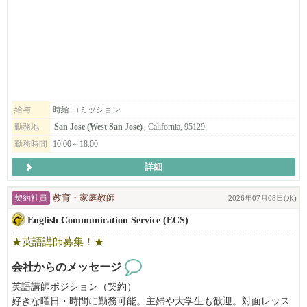
飲食業を愛するあなたに、新しい挑戦の形を提案します。
日本人・韓国人スタイリストが在籍する多国籍な環境で、
お互いに協力しながら、それぞれの技術や経験を活かし、高いク
━━━━━━━━━━━━━━━━━━━━
オリティのサービスを提供しています。
◆◇こんな方はぜひご応募をご検討ください◇◆
オーナーもスタッフも穏やかで話しやすく、
初めての方でも安心してスタートできる雰囲気を大切にしていま
★日本での飲食経験4年以上必須となります。
す。
☆ビザの観点から採用が難しい方への通達はしておりません。
給与
時給 コミッション
当サロンでは、日常にフィットするナチュラルスタイルから、
勤務地
San Jose (West San Jose)
, California, 95129
※飲食店での転職先をお探しの方（日本・米国から）
トレンドスタイル、特別なイベント向けのスタイルまで幅広く対
勤務時間
10:00～18:00
※現状に満足を得られいない方
応しており、
※休みが週休2日取れてない方
美容師として様々な技術・スタイルを経験できる環境です。
詳細
★日本での飲食経験が4年以上の方（日本でのアルバイト含む）
※米国在住者の方（在米就労資格をお持ちの方）
ローカルのお客様を中心に、新規・リピーターともに安定して来
契約社員
教育・家庭教師
2026年07月08日(水)
※ラーメン、しゃぶしゃぶ、うどん、焼き鳥の業態経験のある方
店があり、
English Communication Service (ECS)
※ビザ代を負担して欲しい方
丁寧なカウンセリングと高いサービス品質を大切にしているた
※90万円以上の月給を希望の方
め、
★英語講師募集！★
※これからの大成長を共に進めたい方
お客様との信頼関係を築きやすく、リピートにもつながりやすい
※アメリカで1番の飲食店を作りたい方
サロンです。
会社からのメッセージ
※アメリカに日本の食文化を広めたい方
英語講師ポジション（契約）
※生きた英語を学びたい方
「Japanese Head Spa」は特に人気が高く、
好きな曜日・時間に勤務可能。主婦や大学生も歓迎。対面レッス