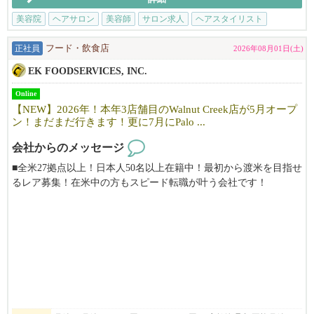
【サロンについて】
カリフォルニアで10年以上地元のお客様に愛されているJapanese h
美容院
ヘアサロン
美容師
サロン求人
ヘアスタイリスト
air salonです。
「日本の技術で満足してもらいたい！」そんな思いで一人一人の
正社員
フード・飲食店
2026年08月01日(土)
お客様に満足頂けるよう日本のサービスを提供しています。
EK FOODSERVICES, INC.
明るく、フレンドリーな雰囲気で、溶け込みやすい環境です。仕
事も親切・丁寧に教えますので安心して働けます。
Online
まずはお気軽にfostercity@viangehair.comへご連絡下さい。ご応募
【NEW】2026年！本年3店舗目のWalnut Creek店が5月オープ
お待ちしております。
ン！まだまだ行きます！更に7月にPalo ...
会社からのメッセージ
■全米27拠点以上！日本人50名以上在籍中！最初から渡米を目指せ
るレア募集！在米中の方もスピード転職が叶う会社です！
■当社は安心のE２ビザ長期5年滞在サポート。J1ビザの様な短期の
縛りや日本での研修はありません！
■100%米国法人企業です。
■月給975,5334円～1,575,4260円
→6173ドル～9970ドル以上
⇨ ⇨ アメリカという国で働く。あなたの経験を世界へ。夢の