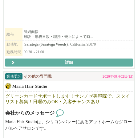
※要項に明記されている給与は平均です。実際に平均以上取得し
明るく、フレンドリーな雰囲気で、溶け込みやすい環境です。仕
ている方は管理者数の半分弱です。
事も親切・丁寧に教えますので安心して働けます。
空いた時間を活用したい方・フルに仕事をしたい方・落ち着いた
雰囲気で、気軽に働きたい方・技術職に戻りたい方、
▶︎応募のポイント♪
働き方に合わせてフレックスに対応できるのが弊社の特徴です。
詳細面接
給与
経験・勤務日数・職務・売上によって時...
おかげさまで大変多くのお問合せを頂いております。
まずはお気軽にご連絡下さい。ご応募お待ちしております。
職務経歴や履歴書については、なるべく詳細を明記して頂けると
勤務地
Saratoga (Saratoga Woods)
, California, 95070
選考確率がグンっと上がります！
勤務時間
09:30～21:00
詳細
━━━━━━━━━━━━━━━━━━━━
飲食業を愛する人に、次の世界を。
業務委託
その他の専門職
2026年08月02日(日)
ニューヨークで、ワイン片手にラーメンを食べる夫婦がいれば、
Maria Hair Studio
しゃぶしゃぶ、ラーメンを得意げに語るビジネスマンがシリコン
バレーにいる。
グリーンカードサポートします！サンノゼ美容院で、スタイ
リスト募集！日曜のみOK・入客チャンスあり
デリバリーのうどんは大人気。
会社からのメッセージ
日本食の可能性が、ここにはある。
その最先端を、EK FOOD SERVICESは走っています。
Maria Hair Studioは、シリコンバレーにあるアットホームなグロー
バルヘアサロンです。
アメリカという国で、次のキャリアを歩む。