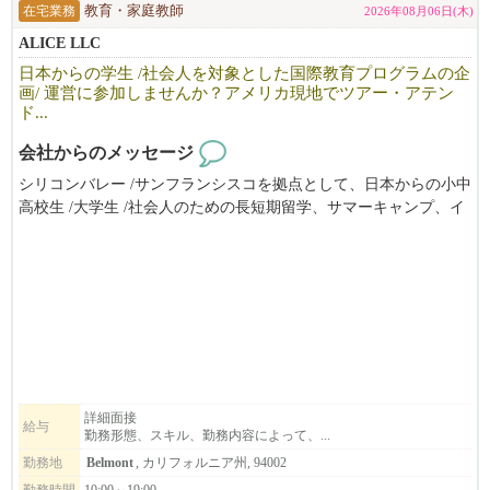
RAMEN IZAKAYA YUGEN
在宅業務
教育・家庭教師
2026年08月06日(木)
https://www.yugen-us.com
ALICE LLC
日本からの学生 /社会人を対象とした国際教育プログラムの企
SHABUWAY
画/ 運営に参加しませんか？アメリカ現地でツアー・アテン
https://www.shabuway.com
ド...
━━━━━━━━━━━━━━━━━━━━━━━━━━━━━━
会社からのメッセージ
シリコンバレー /サンフランシスコを拠点として、日本からの小中
※米国での違法就労や観光ビザ等での就労は一切お受けしており
高校生 /大学生 /社会人のための長短期留学、サマーキャンプ、イ
ません。
ンターンシップ（アメリカ企業実務研修）やホームステイ手配の
※書類選考での落選した方への返答は致しておりません。何卒ご
ほか、学校 /企業向けの教育ツアー/視察ツアーやプログラムの企
理解頂ければと思います。
画 /運営 /サポートを提供しています。
※過去に一度落選した方への返答は致しておりません。
ツアーやプログラムの現地アテンドの他は、生活パターンに合わ
せたフレックスタイムで自宅からリモートワーク。スタッフ全員
がオンラインで繋がって楽しくお仕事をしています。
ベイエリアにお住まいで、留学生の渡米が集中する春休み/夏休み
にもいっしょに動いて下さる方を歓迎します。アメリカ留学また
は在住経験のある方も歓迎、日本からでもリモートでお仕事して
詳細面接
給与
勤務形態、スキル、勤務内容によって、...
頂けます。
勤務地
Belmont
, カリフォルニア州, 94002
勤務時間
10:00～19:00