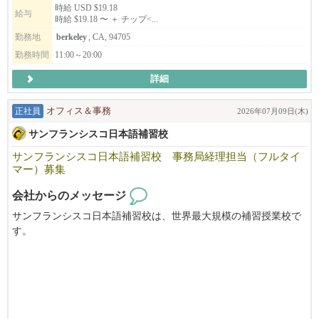
時給 USD $19.18
給与
時給 $19.18 〜 ＋ チップ<...
勤務地
berkeley
, CA, 94705
*応募の際は、必ず履歴書の送付を宜しくお願い致します。（日本
語/英語どちらでもOKです）
勤務時間
11:00～20:00
ご応募いただいた内容を確認のうえ、選考にお進みいただく場合
詳細
のみ、5日以内に弊社よりご連絡いたします。
期間内に弊社から連絡がない場合は、誠に恐れ入りますが今回は
正社員
オフィス＆事務
2026年07月09日(木)
見送らせていただいたものとしてご了承ください。
サンフランシスコ日本語補習校
サンフランシスコ日本語補習校 事務局経理担当（フルタイ
【赴任までのプロセス】
マー）募集
1.履歴書送付（書類審査）
会社からのメッセージ
2.Zoom及び対面での面接 (2~3回）
サンフランシスコ日本語補習校は、世界最大規模の補習授業校で
3.採用決定
す。
4.ビザ資料集め
毎週土曜日を中心に年間43日間、サンフランシスコ・ベイエリア
5.日本の米国大使館での面接（資料が揃った後、2か月以内）
で生活する子供たち約1300人が元気に学んでいます。
6.赴任
教職員・生徒・保護者を支える事務局の経理担当者の募集です。
お気軽にご応募ください。