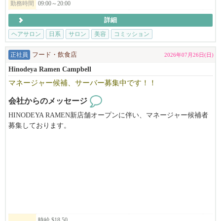
が、
・美容師免許（日本または米国）をお持ちの方、または実務経験
勤務時間
09:00～20:00
ご自身の経験を活かせ、実践の中で新たな学びを感じられる職場
のある方
詳細
です！
・東洋医学や自然派美容に興味がある方
味・食材を含めクオリティにこだわる店舗を展開中だから、
・一人ひとりのお客様と丁寧に向き合いたい方
ヘアサロン
日系
サロン
美容
コミッション
仕事内容にもご納得いただけるかと思います。
・向上心を持ち、学びながら成長していける方
正社員
フード・飲食店
2026年07月26日(日)
━━━━━━━━━━━━━━━━━━━━
※長期で働ける方を歓迎します。
Hinodeya Ramen Campbell
マネージャー候補、サーバー募集中です！！
◆◇現在のスタッフについて
NAŌRUで働く魅力
在籍スタッフは​約1000名の大人数を抱える当社では、日本人スタ
・時給$30〜（経験・能力により優遇）
会社からのメッセージ
ッフも45以上活躍中！
・トップスタイリストMiki（中医学博士）から直接学べる環境
海外での勤務自体が初挑戦の方も、新たな挑戦の場として選ばれ
HINODEYA RAMEN新店舗オープンに伴い、マネージャー候補者
・東洋医学・筋膜・経絡理論を取り入れた、他にはない技術が身
る会社です。
募集しております。
につきます
店舗管理経験のある方大募集中です。Visaサポートあります。OP
・柔軟なシフト制・日本語が通じる安心の職場
最初は英語が全く話せない状態で入社し、今では大活躍中の方も
Tの方も歓迎です。
・少人数で落ち着いた、アットホームな雰囲気
おります。
働くうちに徐々に覚えていってもらえればOKですし、
未経験者の方でも歓迎です。ご応募お待ちしております。
▼ご応募はこちら
ほとんどのスタッフが、いつの間にかコミュニケーションを取れ
お気軽にお問い合わせください（415-786-0187 三浦）
日本語でMIKIまでご連絡ください！
るようになっているのでご安心を。
将来の部分までサポートしのびのび活躍してもらっています。
NAO'RU Beauty Salon
Tel: 408-309-9557 (テキストOK)
━━━━━━━━━━━━━━━━━━━━
Address: 1082 E El Camino Rl. #4, Sunnyvale, CA 94087
時給 $18.50