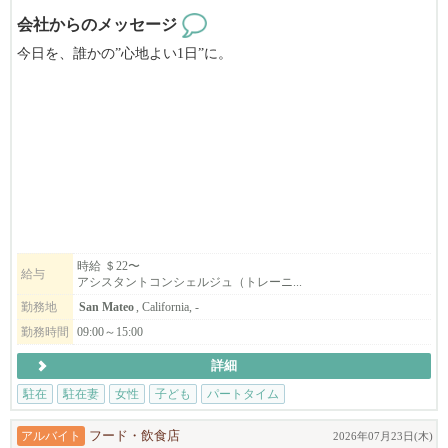
会社からのメッセージ
今日を、誰かの”心地よい1日”に。
Japan Home Concierge は、ベイエリア初の日本人による家事代行サ
ービスです。
私たちは単なるハウスキーピングではありません。
忙しい日常を支えるホームコンシェルジュとして、
日本の家事で日々の安心と心地よさをお届けしています。
現在サンマテオ支部、サンタクララ支部、イーストベイ支部が発
時給 ＄22〜
給与
アシスタントコンシェルジュ（トレーニ...
足しました。
更なるサービス拡大のためベイエリア全域でコンシェルジュを募
勤務地
San Mateo
, California, -
集しています。
勤務時間
09:00～15:00
詳細
英語に自信がない、社会と繋がりを持ちたい、日々にやりがいを
駐在
駐在妻
女性
子ども
パートタイム
感じたい方
子どもの学校の時間しか働けない、未経験の方も歓迎します。
アルバイト
フード・飲食店
2026年07月23日(木)