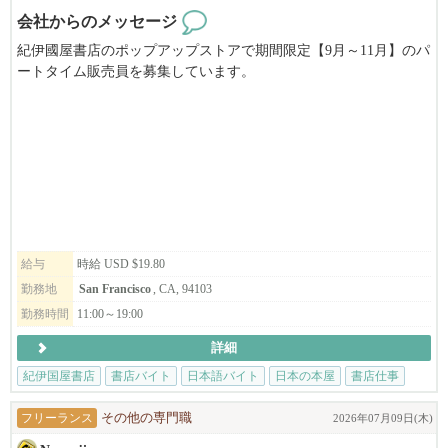
会社からのメッセージ
紀伊國屋書店のポップアップストアで期間限定【9月～11月】のパ
ートタイム販売員を募集しています。
アニメ・マンガに特化したお店で働いてみませんか？
給与
時給 USD $19.80
勤務地
San Francisco
, CA, 94103
勤務時間
11:00～19:00
詳細
紀伊国屋書店
書店バイト
日本語バイト
日本の本屋
書店仕事
フリーランス
その他の専門職
2026年07月09日(木)