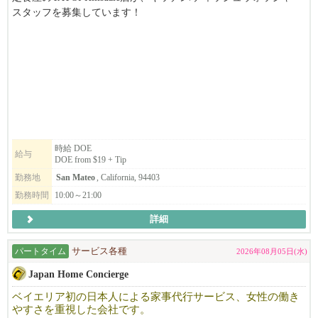
スタッフを募集しています！
食べ物と人が好きで笑顔の素敵な方、お待ちしています。
DOE from $19 + Tip
ご興味のある方は、ぜひご応募ください！
時給 DOE
給与
DOE from $19 + Tip
勤務地
San Mateo
, California, 94403
勤務時間
10:00～21:00
詳細
パートタイム
サービス各種
2026年08月05日(水)
Japan Home Concierge
ベイエリア初の日本人による家事代行サービス、女性の働き
やすさを重視した会社です。