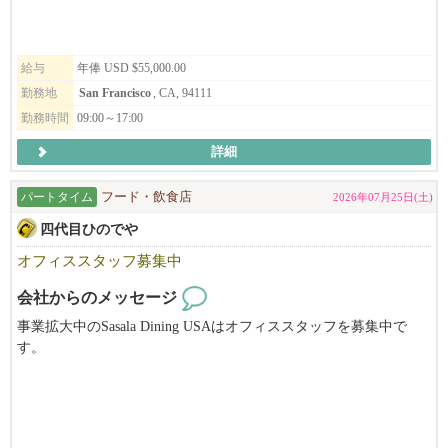
～米国内で労働可能なステータスをお持ちの方が対象となります
～
給与
年俸 USD $55,000.00
勤務地
San Francisco
, CA, 94111
勤務時間
09:00～17:00
詳細
パートタイム
フード・飲食店
2026年07月25日(土)
四代目ひのでや
オフィススタッフ募集中
会社からのメッセージ
事業拡大中のSasala Dining USAはオフィススタッフを募集中で
す。
当社はひのでやラーメン（Hinodeya Ramen）とSoba Dining SORA
を運営中です。
６月１日には初のEast BayのHinodeya Ramen Berkeley をGrand Open