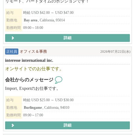
リモート、パートタイムのポジションです！
◆◇実際に、当社で働く日本人スタッフの給与は
給与
時給 USD $42.00 ～ USD $47.00
​※月給975,5334円～1,575,4260円​ →​ 6173ドル～9970ドル以上 ​※
勤務地
Bay area
, California, 95014
$1=¥1​58 （2026年3月換算）
勤務時間
09:00～18:00
頑張って働いてもらった分は、しっかりと給与で評価していま
す。
詳細
◆◇働きやすい環境面も完備！
正社員
オフィス＆事務
2026年07月22日(水)
既定の休暇・勤務時間を遵守する事が法律で定められており、
interesse international inc.
公休やシフト管理された勤務時間など、無理なく働ける環境が整
っています。
オンサイトでのお仕事です。
若手～中堅問わず、全員が働きやすい環境整備を、
会社からのメッセージ
会社として推進し、常にブラッシュアップしているんです！
なんと、年間最大​14日間のリフレッシュ休暇、2週間程度のバケー
Import, Exportのお仕事です。
ションを皆さん楽しんでます！
給与
時給 USD $25.00 ～ USD $30.00
━━━━━━━━━━━━━━━━━━━━
勤務地
Burlingame
, California, 94010
勤務時間
09:00～17:00
◆◇オシャレに『笑顔』で働ける！
煙がもくもくのラーメン店や、所々汚い居酒屋…等、
詳細
そういったブランドは当社には１店舗もありません。