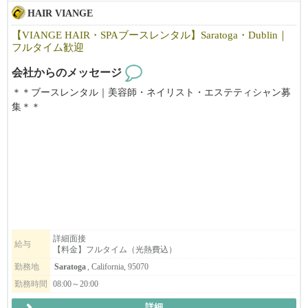
HAIR VIANGE
【VIANGE HAIR・SPAブースレンタル】Saratoga・Dublin｜
フルタイム歓迎
会社からのメッセージ
＊＊ブースレンタル｜美容師・ネイリスト・エステティシャン募
集＊＊
【利用可能時間】
☆週7日、8:00～20:00利用可能
お気軽に見学にお越しください。
【料金】
☆Saratoga
ヘアブース：月$1000
スパルーム：月＄1300
詳細面接
給与
【料金】フルタイム（光熱費込）
☆Dublin
ヘアブース：月$900
勤務地
Saratoga
, California, 95070
スパルーム：月＄900
勤務時間
08:00～20:00
詳細