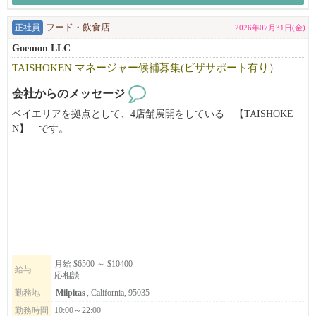
正社員
フード・飲食店
2026年07月31日(金)
Goemon LLC
TAISHOKEN マネージャー候補募集(ビザサポート有り）
会社からのメッセージ
ベイエリアを拠点として、4店舗展開をしている 【TAISHOKE
N】 です。
キッチンの管理職ポジションを募集致します。
弊社の''和食で幸せを創っていく''ミッションに共感頂ける方、
アメリカの飲食に本気で挑戦していきたい方のご応募、お待ちし
ております!
*別ブランドのStonemill Matchaも含め、それぞれ店舗展開を計画
しております。
候補者の方のキャリアアップとして、将来的に次のステージを目
月給 $6500 ～ $10400
給与
応相談
指せるような
会社を目指しています。
勤務地
Milpitas
, California, 95035
勤務時間
10:00～22:00