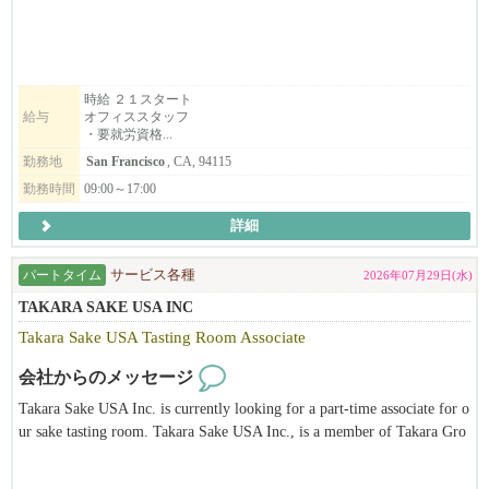
ing！！
UC Berkeleyから徒歩１分です！
一生懸命に働いているスタッフを支えてくれるオフィススタッフ
を募集していますので、
時給 ２１スタート
給与
オフィススタッフ
就労資格をお持ちの方、是非ご応募ください。
・要就労資格...
あわせて、新店Hinodeya Ramen Berkeley店で働いて頂けるスタッ
勤務地
San Francisco
, CA, 94115
フも募集しております（要就労資格）。
勤務時間
09:00～17:00
詳細
弊社 彩々楽ダイニンググループは創業1886年本社は埼玉県。日本
料理店を始めとして蕎麦店や和風ラーメン店など和食を軸とした
パートタイム
サービス各種
2026年07月29日(水)
飲食店を展開している会社です。元々は埼玉の片田舎の一飲食店
であった実家「ひのでや食堂」でしたが、4代目当主である私が20
TAKARA SAKE USA INC
代30代と欧州や米国などで海外勤務をした経験を通じ、世界にお
Takara Sake USA Tasting Room Associate
ける和食の特異性（うまみ だしの概念）や調理技巧の素晴らし
さに気づいたことから、こういった素晴らしい日本の食文化を世
会社からのメッセージ
界中どこでも誰でも楽しめる普遍的なものにしたい！ダシの文化
Takara Sake USA Inc. is currently looking for a part-time associate for o
を広めたい！と決心し、その手段として懐石や純和食などではな
ur sake tasting room. Takara Sake USA Inc., is a member of Takara Gro
く、ラーメンで挑戦しようと奮起して10カ年の海外進出計画を立
up, the leading corporation of alcohol-related business and biotechnolog
てて実行し2016年に米国進出を果たしました。
y based in Japan. Takara Sake USA Inc. was established in 1983 in Berk