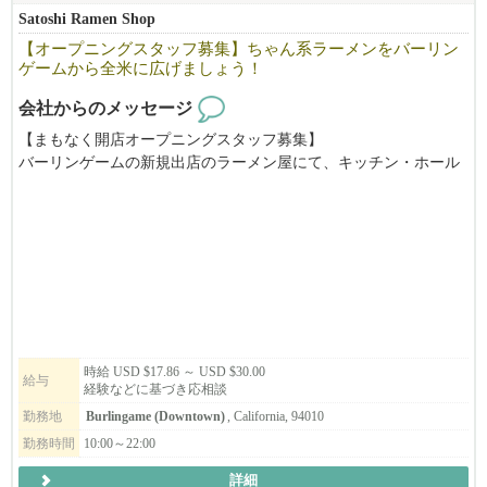
トレーニングもありますし、不安なまま1人にしません。
Satoshi Ramen Shop
【オープニングスタッフ募集】ちゃん系ラーメンをバーリン
ゲームから全米に広げましょう！
さまざまな背景や課題を抱える日本人女性が、安心して働ける場
をつくりたい、その想いで立ち上げた会社です。
会社からのメッセージ
たくさんの日本人女性が働いています。
【まもなく開店オープニングスタッフ募集】
バーリンゲームの新規出店のラーメン屋にて、キッチン・ホール
をお手伝いいただける方を募集しています。
ご興味のある方は、ぜひお気軽にお問い合わせください。
時給 USD $17.86 ～ USD $30.00
給与
経験などに基づき応相談
勤務地
Burlingame (Downtown)
, California, 94010
勤務時間
10:00～22:00
詳細