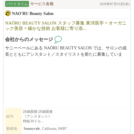
流行の最先端とも評される立地でも展開をしているから、
パートタイム
サービス各種
2026年07月15日(水)
味だけでなくそういった部分にも随所にこだわりが多数！
NAO'RU Beauty Salon
そんな社風や条件が揃っているから、
日本国内で活躍された後、当社に活躍の場を移し働き続けている
NAŌRU BEAUTY SALON スタッフ募集 東洋医学 × オーガニ
スタッフも多数！
ック美容 × 確かな技術 お客様に寄り添...
会社からのメッセージ
◆◇不安を感じさせない店舗展開ペース！
202​5年も​3店舗の出店を実績と、2026年も​続々新店開店を予定して
サニーベールにある NAŌRU BEAUTY SALON では、サロンの成
い​ます！
長とともにアシスタント／スタイリストを新たに募集していま
勢いのある母体があるから、オープニングスタッフや昇格のチャ
す。
ンスも多数！
東洋医学と自然療法を取り入れた独自の施術を通じて、お客様一
キャリアアップを目指す方にも最適なタイミングです。
人ひとりの「本来の美しさと健康」を引き出すことを大切にして
います。
◆◇経験を活かし、新たな学びもある職場
ラーメンや居酒屋（個人店・チェーン店問わず）…など、
弊社展開ブランドに近い経験を持つ者から、多様な経験を経て、
募集職種
マネージャーに就任している者…など、様々なスタッフが在籍し
・スタイリスト
活躍中！
・アシスタント
詳細面接 詳細面接
給与
《アシスタント》
・ボディマッサージセラピスト（同時募集）
時給30ドル...
◆◇ビザ取得に際し、経験ジャンルの部分での規定もあります為、
応募・面接時に詳細のお話しをさせていただければと思います
勤務地
Sunnyvale
, California, 94087
こんな方をお待ちしています