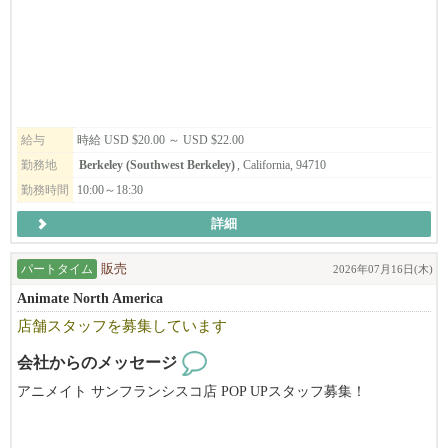
eley, California. The main products produced in Berkeley are the "Sho C
そのような経緯で生まれた我々「和風ラーメンひのでや HIONOD
hiku Bai" brand of Sake, "Takara Mirin" and Plum wine. We also have a
EYA RAMEN AND BAR」は単にラーメンを売る「海外のラーメン
unique Tasting Room and Sake Museum. It is our hope to introduce the
店」ということではありません。ダシの文化、うまみの魅力を和
public not only to different types of sake but also to Japanese culture thr
風だしラーメンを通じて全米、そして世界に広める。という理念
ough our facilities. This position is ideal for someone who has a passion
を実行するために進出した業態です。米国を始め世界でRAMENの
for sake and its traditions, is eager to continue learning, and possesses att
主流である「TONKOTSU とんこつ」でなく、和風「だしラーメ
ention to detail, organizational skills, time management, physical stamin
給与
時給 USD $20.00 ～ USD $22.00
ン」での勝負です。唯一無二の我々のだしラーメンは差別化さ
a, and problem-solving abilities, with an added interest in or knowledge
れ、和食を極めた料理人が作った「和ラーメン」としての新ジャ
勤務地
Berkeley (Southwest Berkeley)
, California, 94710
of Japanese culture being a huge plus.
ンルを確立、ラーメン店がどんどん増えつつある激戦区CAベイエ
勤務時間
10:00～18:30
リアにおいてもOPEN以来常に地域のトップランキングに座して
詳細
順調に走ってまいりました。
パートタイム
販売
２０１６年に米国に進出、サンフランシスコのジャパンタウンで
2026年07月16日(木)
「ひのでや」の営業開始。その後、現在までにカリフォルニア州
Animate North America
のサンフランシスコで直営４店舗、テキサスのダラスで直営１店
店舗スタッフを募集しています
舗を運営し、ロサンゼルスで初の直営店が９月にオープンする人
気ラーメン店。まだまだ成長途中の企業です。目標通り世界5極体
会社からのメッセージ
制（北米・中南米・アジア・オセアニア・ヨーロッパ進出を2030
アニメイト サンフランシスコ店 POP UPスタッフ募集！
年までに達成）に向けて鋭意躍進を続けていくことも目標として
頑張っています。もちろん、日本や米国内でも展開を進めますの
アニメイトは日本のアニメ・ゲーム関連商品の専門店です。
で、そこを攻め、そして守ってくれる仲間も求めています。