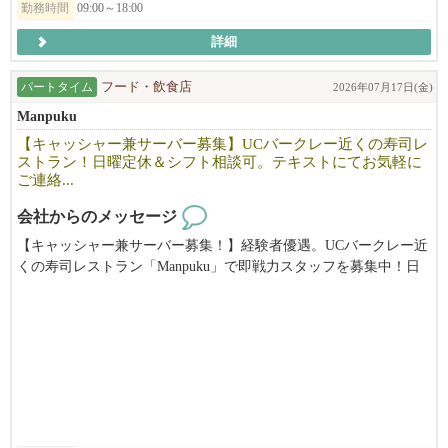
勤務時間
09:00～18:00
◆応募要件
詳細
飲食経験が３年以上（ジャンル不問）
店長・マネージャー（管理職）としての経験有り
パートタイム
フード・飲食店
2026年07月17日(金)
社会人としての最低限のPCスキル（エクセル・ワード等）
Manpuku
【キャッシャー兼サーバー募集】UCバークレー近くの寿司レ
ビザの発給も条件つきで、こちらでサポートします。
ストラン！日曜定休＆シフト相談可。テキストにてお気軽に
ご連絡...
応募者の方の状況によっても、スケジュールや条件等合わせる事
が出来るかと思います。
会社からのメッセージ
出来る限りスムーズに赴任出来るよう手助けするので、まずはお
【キャッシャー兼サーバー募集！】経験者優遇。UCバークレー近
気軽にご相談ください。
くの寿司レストラン「Manpuku」で即戦力スタッフを募集中！日
曜定休でプライベートも充実。慣れたらランチタイムをお任せし
弊社のミッションは本物の和食・ラーメンとつけ麺を現地にて提
ます。あなたの経験を活かせる環境です！（時給$19.18〜＋チッ
供すること、
プ）
そしてフルダイニングレストランとして、楽しい食の空間を創り
上げていく事です。
ミッションに共感して頂ける方、異国の地でキャリアアップを目
指したい方、将来基幹メンバーになって頂く方を大募集中です。
現在会社として大きく成長していく上で変革期の為、ともに成長
していける方に来て頂けると嬉しいです!