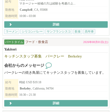
給与
マネージャー候補の方は経験を考慮の上...
◆◇もっと我々を知りたい人には。
勤務地
Campbell
, CA, 95008
ビザサポートについて
長く働いてくださる方、スキルや姿勢がサロンとマッチした方に
勤務時間
10:00～03:00
EK FOOD SERVICES
は、Eビザサポートも検討可能です（条件あり）。
詳細
http://www.ekfoodservices.com/
あなたの「好き」や「経験」を活かして、NAŌRUで、より深く、
ラーメン
シリコンバレー
サンフランシスコ
飲食
高年俸
Workstyle / アメリカでの働き方改革
美容と健康の世界に触れてみませんか？
http://www.ekfoodservices.com/workstyle/
ご応募を心よりお待ちしております。
パートタイム
フード・飲食店
2026年08月01日(土)
Yakitori
Interview / インタビュー
キッチンスタッフ募集 バークレー Berkeley
http://www.ekfoodservices.com/interview/
会社からのメッセージ
バイリンガール Chikaさんとのコラボ
https://youtu.be/psfcZrf47sU
バークレーの焼き鳥屋にてキッチンスタッフを募集しています。
給与
時給 USD $19.18
まるふくらぁめん
https://www.marufukuramen.com
勤務地
Berkeley
, California, 94704
勤務時間
16:30～21:30
うどん 麦蔵
詳細
https://www.mugizo-us.com