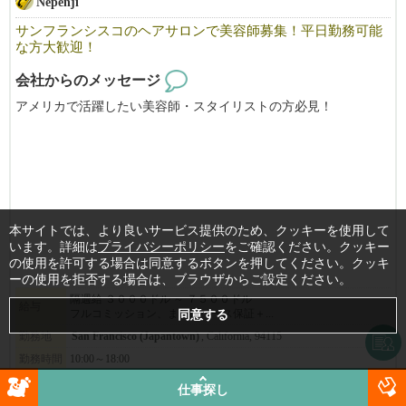
Nepenji
サンフランシスコのヘアサロンで美容師募集！平日勤務可能
な方大歓迎！
会社からのメッセージ
アメリカで活躍したい美容師・スタイリストの方必見！
Nepenjiは、サンフランシスコのジャパンタウンで３５年の歴史を
持つ日本人経営の美容院です。
日本にも美容院３軒とエステサロンが有ります。
ライセンス取得のためのサポートもいたします。
本サイトでは、より良いサービス提供のため、クッキーを使用して
マネージャとして力を発揮でできる方を募集いたします。
います。詳細は
プライバシーポリシー
をご確認ください。クッキー
スタイリストも募集します。
の使用を許可する場合は同意するボタンを押してください。クッキ
フリーや飛び込みのお客様が大変多く、
ーの使用を拒否する場合は、ブラウザからご設定ください。
すぐに稼げるようになりますよ。
隔週給 ３０００ドル ～ ７５００ドル
給与
フルコミッション、またはベース保証＋...
まずはお気軽にご応募ください！
勤務地
San Francisco (Japantown)
, California, 94115
勤務時間
10:00～18:00
※必ず履歴書を添付の上ご応募ください。書類審査の上ご連絡さ
詳細
仕事探し
せて頂きます。