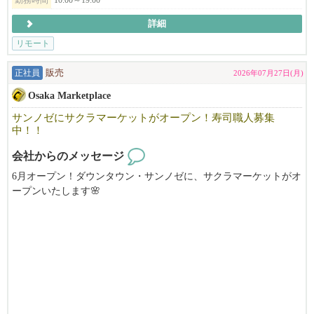
詳細
リモート
正社員
販売
2026年07月27日(月)
Osaka Marketplace
サンノゼにサクラマーケットがオープン！寿司職人募集
中！！
会社からのメッセージ
6月オープン！ダウンタウン・サンノゼに、サクラマーケットがオ
ープンいたします🌸
日本の”コンビニ”を思わせるミニマートをアメリカで。
それに伴い、寿司職人を募集します！！
サクラマーケットでは厳選された寿司ビュッフェ、DIY即席ラー
メン、日本酒&ビールバー、そして抹茶ドリンク店も併設しま
す。
新鮮な弁当やおにぎりから、お気に入りの日本のスナックやドリ