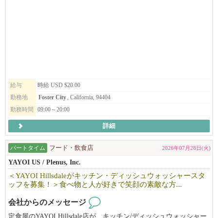
給与
時給 USD $20.00
勤務地
Foster City
, California, 94404
勤務時間
09:00～20:00
詳細
パートタイム
フード・飲食店
2026年07月28日(火)
YAYOI US / Plenus, Inc.
＜YAYOI Hillsdaleがキッチン・ディッシュウォッシャースタ
ッフを募集！＞食べ物と人が好きで笑顔の素敵な方...
会社からのメッセージ
定食屋のYAYOI Hillsdale店が、キッチン/ディッシュウォッシャー