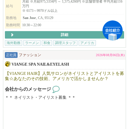
アメリカへ、世界進出のチャンスを掴みませんか？業務拡大に伴
月給 ※月給975,5334円 ～ 1,575,4260円 ※店舗管理者 平均月給116
給与
万円
い、米国で活躍する仲間を大募集します！⇨ ⇨
※ 6173～9970ドル以上
勤務地
San Jose
, CA, 95129
▶︎こんな方は、まずはご応募してみてください。
日本在住でアメリカでの飲食業の大成功を夢見ている方。米国在
勤務時間
10:30～22:00
住者で転職をお考えの方。
詳細
▶︎弊社の特徴
海外勤務
ラーメン
和食
調理スタッフ
アメリカ
年間最大​14日間の長期リフレッシュ休暇取得可能！殆どの社員の
皆さんが年に1度は2週間程度の帰国やバケーションを楽しんでま
正社員
ファッション
2026年08月06日(木)
す！
VIANGE SPA NAIL&EYELASH
「ええっ！そんなに休み取れるんですか？と驚かれる事も多いで
す。」（笑）
【VIANGE HAIR】人気サロンがネイリストとアイリストを募
集☆あなたのその技術、アメリカで活かしませんか？
当社ブランドで働​く店舗管理者の平均年収は約1​,402万円（日本人
会社からのメッセージ
スタッフ平均月給​116.9万円）。
＊＊ ネイリスト・アイリスト募集 ＊＊
​※為替レート $1=¥158 （2026年3月換算）
​※2​025年1月から7月までの平均月給実績より算出
カリフォルニアで10年以上地元のお客様に愛されているJapanese n
​※月給平均給与は1年以上勤務している2025年の平均月給実績
ail＆Eyelash salonです。
※給与は確約するものではなく能力で異なります。当社評価規定
「日本の技術で満足してもらいたい！」そんな思いで一人一人の
により算出
お客様に満足頂けるよう日本のサービスを提供しています。