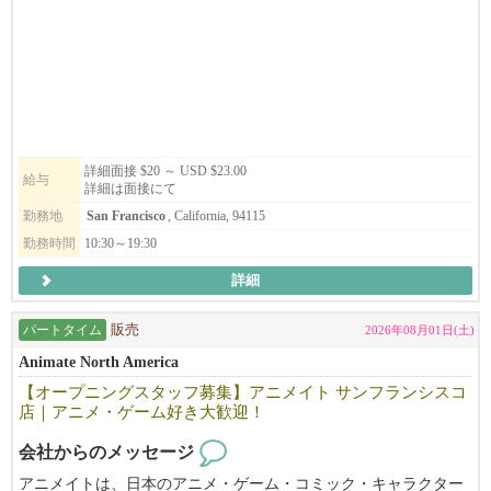
8月上旬～8月中旬頃から勤務開始予定。週3～5日勤務、週末勤務
新天地への挑戦と足元の守り、そのための会社体制、ストラテジ
可能な方大歓迎です！
ーは「システムで成功し、チーム力で勝つ！」完成されたレシ
実働6～8時間（休憩1時間）。日本語・英語（日常会話レベル）が
ピ、オペレーションを守りつつさらにブラッシュアップしなが
できる方。
ら、差別化された商品そのものはもちろん、料理だけでなく、食
事を通じてお客様に「幸せな食事の体験、日本らしさを感じさ
レジ・商品陳列・接客など店舗運営業務をお任せします。
せ、幸せを提供する」ことを理念としています。そして、仕事を
アニメやグッズが好きな方、明るく前向きに取り組める方歓迎！
詳細面接 $20 ～ USD $23.00
通じて仲間を大切にする。お客様、仲間、人と関わりながら幸せ
給与
詳細は面接にて
を感じ楽しく働けることを目指している、そんなチームです。
履歴書を usaanimateos950@gmail.com までお送りください。ご応募
勤務地
San Francisco
, California, 94115
お待ちしております。
未経験者でも大丈夫です。難しく考えることはありません。特別
勤務時間
10:30～19:30
な技能も要りません。人が好きで、人を笑顔にする事を仕事にし
詳細
たい方、世界で活躍したい方はぜひチームに加わってください！
お待ちしています。
パートタイム
販売
2026年08月01日(土)
Animate North America
【オープニングスタッフ募集】アニメイト サンフランシスコ
店｜アニメ・ゲーム好き大歓迎！
会社からのメッセージ
アニメイトは、日本のアニメ・ゲーム・コミック・キャラクター