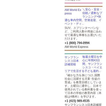
＼安心・安全・
信頼／柔軟なプ
ランニング×快
適な車内空間。空港送迎、イ
ベント・ディ...
SUV、スプリンターバンな
ど、ご利用人数や用途に合わ
せて最適な車種をお選びいた
だけます。
+1 (800) 794-0994
AM World Express
毎週土曜日を中
心に年間43日
間、サンフラン
シスコ・ベイエ
リアで生活する子ども達約...
『確かな力を身につけ､国際
社会に活躍する児童･生徒の
育成』を教育目標としていま
す。土曜日に通学し、日本で
使用されている教科書を使っ
て日本の学校の教育内容（本
校は4教科）を学びます。
+1 (415) 989-4535
サンフランシスコ日本語補習