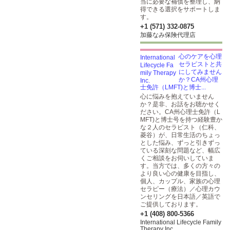
当に必要な補償を整理し、納
得できる選択をサポートしま
す。
+1 (571) 332-0875
加藤なみ保険代理店
心のケアを心理
セラピストと共
にしてみません
か？CA州心理
士免許（LMFT)と博士...
心に悩みを抱えていません
か？是非、お話をお聴かせく
ださい。CA州心理士免許（L
MFT)と博士号を持つ経験豊か
な２人のセラピスト（仁科、
菱谷）が、日常生活のちょっ
とした悩み、ずっと引きずっ
ている深刻な問題など、幅広
くご相談をお伺いしていま
す。当方では、多くの方々の
より良い心の健康を目指し、
個人、カップル、家族の心理
セラピー（療法）／心理カウ
ンセリングを日本語／英語で
ご提供しております。
+1 (408) 800-5366
International Lifecycle Family
Therapy Inc.