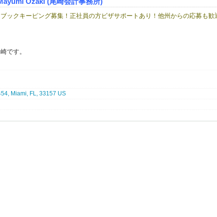
es /Mayumi Ozaki (尾崎会計事務所)
・ブックキーピング募集！正社員の方ビザサポートあり！他州からの応募も歓
尾崎です。
トン州シアトルにオフィスを構え、アメリカでの会社設立サービスを行なって
社設立をお手伝いしております。
454, Miami, FL, 33157 US
人様、ご家族様の財産蓄積、安心できる老後プランや適切なご投資をご提案致
いい無駄な納税を避け、個人様の財産増加のお手伝いをします。
、日本語の「経理 会計士」を募集しています◆
私達と一緒にお仕事しませんか？
予定です。
可能です。
の為にもとても勉強になるお仕事です。
イプで面接致します。
す。