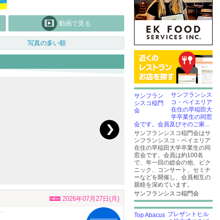
動画で見る
写真の多い順
サンフランシス
コ・ベイエリア
在住の早稲田大
学卒業生の同窓
会です。会員及びそのご家...
サンフランシスコ稲門会はサ
ンフランシスコ・ベイエリア
在住の早稲田大学卒業生の同
窓会です。会員は約100名
で、年一回の総会の他、ピク
ニック、コンサート、セミナ
ーなどを開催し、会員相互の
親睦を深めています。
サンフランシスコ稲門会
2026年07月27日(月)
プレザントヒル