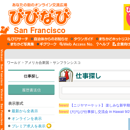
San Francisco
ワールド
>
アメリカ合衆国
>
サンフランシスコ
仕事探し
履歴書送信
表示形式
News!
【ニジヤマーケット】 楽しみな新学
最新から全表示
News!
びびなび仕事探し交流会 in Hawaii 9/26（
オンラインを表示
プレミア求人を表示