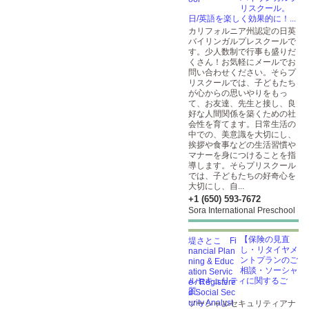
リスクール。
日/英語を楽しく効果的に！...
カリフォルニア州認定の日英
バイリンガルプレスクールで
す。少人数制で行事も盛りだ
くさん！お気軽にメールでお
問い合わせください。そらプ
リスクールでは、子どもたち
が心からの思いやりをもっ
て、お友達、先生と接し、良
好な人間関係を築くための社
会性を育てます。日常生活の
中での、美意識を大切にし、
挨拶や食事などの生活習慣や
マナーを身につけることを指
導します。そらプリスクール
では、子どもたちの好奇心を
大切にし、自...
+1 (650) 593-7672
Sora International Preschool
【保険の見直
し・リタイヤメ
ントプランのご
相談・ソーシャ
ルセキュリティに関するご
質...
ソーシャルセキュリティアナ