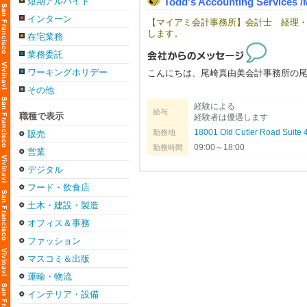
短期アルバイト
Todd's Accounting Servic
インターン
【マイアミ会計事務所】会計士 経理
します。
在宅業務
業務委託
ワーキングホリデー
こんにちは、尾崎真由美会計事務所の
その他
私たちはフロリダ州マイアミとワシン
経験による
ます。
給与
職種で表示
経験者は優遇します
簡単、迅速、低価格でアメリカでの会
18001 Old Cutler Road Suite 
勤務地
販売
また、個人のお客様においては、ご本
09:00～18:00
勤務時間
営業
ております。
納税対象収入額を減らし、払わなくて
デジタル
フード・飲食店
◆現在、尾崎会計事務所では多忙につき
土木・建設・製造
一新環境を変えて美しい街マイアミで
オフィス＆事務
※在宅での勤務は今後状況に応じて検討
ファッション
マスコミ＆出版
・正社員の方はH1Bのビザサポートが
・会計の知識もつくので将来、ご自身
運輸・物流
・他州・日本からの応募の場合はスカ
インテリア・設備
・お引越しの手当てなどは検討致しま