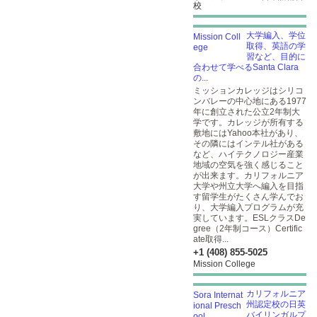
校
大学編入、学位
取得、英語の学
習など、目的に
合わせて学べるSanta Clara
の...
ミッションカレッジはシリコ
ンバレーの中心地にある1977
年に創立された公立2年制大
学です。カレッジが所有する
敷地にはYahoo本社があり、
その隣にはインテル社がある
など、ハイテクノロジー産業
地域の空気を強く感じること
が出来ます。カリフォルニア
大学や州立大学へ編入を目指
す留学生がたくさん学んでお
り、大学編入プログラムが充
実しています。ESLクラスDe
gree（2年制コース）Certific
ate取得...
+1 (408) 855-5025
Mission College
カリフォルニア
州認定校の日英
バイリンガルプ