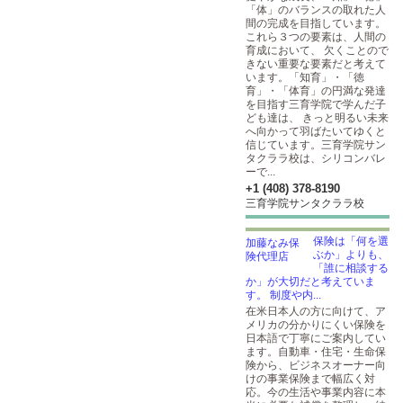
「体」のバランスの取れた人
間の完成を目指しています。
これら３つの要素は、人間の
育成において、 欠くことので
きない重要な要素だと考えて
います。「知育」・「徳
育」・「体育」の円満な発達
を目指す三育学院で学んだ子
ども達は、 きっと明るい未来
へ向かって羽ばたいてゆくと
信じています。三育学院サン
タクララ校は、シリコンバレ
ーで...
+1 (408) 378-8190
三育学院サンタクララ校
保険は「何を選
ぶか」よりも、
「誰に相談する
か」が大切だと考えていま
す。 制度や内...
在米日本人の方に向けて、ア
メリカの分かりにくい保険を
日本語で丁寧にご案内してい
ます。自動車・住宅・生命保
険から、ビジネスオーナー向
けの事業保険まで幅広く対
応。今の生活や事業内容に本