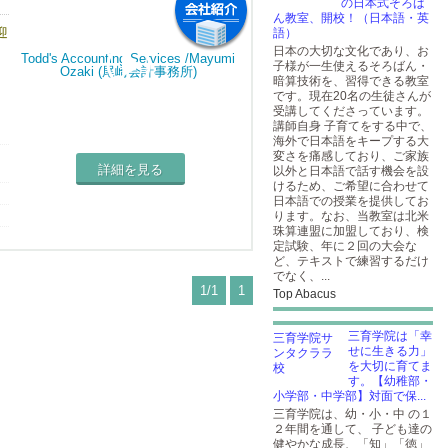
の日本式そろば
ん教室、開校！（日本語・英
迎
語）
日本の大切な文化であり、お
子様が一生使えるそろばん・
暗算技術を、習得できる教室
です。現在20名の生徒さんが
受講してくださっています。
講師自身 子育てをする中で、
い
海外で日本語をキープする大
変さを痛感しており、ご家族
詳細を見る
以外と日本語で話す機会を設
けるため、ご希望に合わせて
日本語での授業を提供してお
し
ります。なお、当教室は北米
珠算連盟に加盟しており、検
定試験、年に２回の大会な
ど、テキストで練習するだけ
でなく、...
1/1
1
Top Abacus
三育学院は「幸
せに生きる力」
を大切に育てま
す。【幼稚部・
小学部・中学部】対面で保...
三育学院は、幼・小・中 の１
２年間を通して、 子ども達の
健やかな成長、「知」「徳」