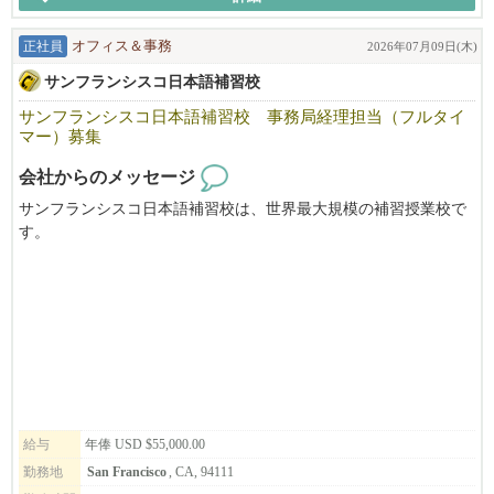
弊社 彩々楽ダイニンググループは創業1886年本社は埼玉県。日本
料理店を始めとして蕎麦店や和風ラーメン店など和食を軸とした
正社員
オフィス＆事務
2026年07月09日(木)
飲食店を展開している会社です。元々は埼玉の片田舎の一飲食店
であった実家「ひのでや食堂」でしたが、4代目当主である私が20
サンフランシスコ日本語補習校
代30代と欧州や米国などで海外勤務をした経験を通じ、世界にお
サンフランシスコ日本語補習校 事務局経理担当（フルタイ
ける和食の特異性（うまみ だしの概念）や調理技巧の素晴らし
マー）募集
さに気づいたことから、こういった素晴らしい日本の食文化を世
界中どこでも誰でも楽しめる普遍的なものにしたい！ダシの文化
会社からのメッセージ
を広めたい！と決心し、その手段として懐石や純和食などではな
サンフランシスコ日本語補習校は、世界最大規模の補習授業校で
く、ラーメンで挑戦しようと奮起して10カ年の海外進出計画を立
す。
てて実行し2016年に米国進出を果たしました。
毎週土曜日を中心に年間43日間、サンフランシスコ・ベイエリア
で生活する子供たち約1300人が元気に学んでいます。
そのような経緯で生まれた我々「和風ラーメンひのでや HIONOD
EYA RAMEN AND BAR」は単にラーメンを売る「海外のラーメン
教職員・生徒・保護者を支える事務局の経理担当者の募集です。
店」ということではありません。ダシの文化、うまみの魅力を和
お気軽にご応募ください。
風だしラーメンを通じて全米、そして世界に広める。という理念
～米国内で労働可能なステータスをお持ちの方が対象となります
を実行するために進出した業態です。米国を始め世界でRAMENの
～
主流である「TONKOTSU とんこつ」でなく、和風「だしラーメ
ン」での勝負です。唯一無二の我々のだしラーメンは差別化さ
れ、和食を極めた料理人が作った「和ラーメン」としての新ジャ
給与
年俸 USD $55,000.00
ンルを確立、ラーメン店がどんどん増えつつある激戦区CAベイエ
勤務地
San Francisco
, CA, 94111
リアにおいてもOPEN以来常に地域のトップランキングに座して