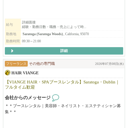
トしますのでご安心ください！
事も親切・丁寧に教えますので安心して働けます。
空いた時間を活用したい方・フルに仕事をしたい方・落ち着いた
顧客がいない状態からでも入客できる環境があります。
雰囲気で、気軽に働きたい方・技術職に戻りたい方、
まずはお気軽にご連絡ください！
働き方に合わせてフレックスに対応できるのが弊社の特徴です。
詳細面接
給与
経験・勤務日数・職務・売上によって時...
まずはお気軽にご連絡下さい。ご応募お待ちしております。
勤務地
Saratoga (Saratoga Woods)
, California, 95070
勤務時間
09:30～21:00
詳細
フリーランス
その他の専門職
2026年07月08日(水)
HAIR VIANGE
【VIANGE HAIR・SPAブースレンタル】Saratoga・Dublin｜
フルタイム歓迎
会社からのメッセージ
＊＊ブースレンタル｜美容師・ネイリスト・エステティシャン募
集＊＊
【利用可能時間】