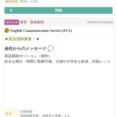
勤務時間
09:00～17:00
ご応募を心よりお待ちしております。
詳細
契約社員
教育・家庭教師
2026年07月08日(水)
English Communication Service (ECS)
★英語講師募集！★
会社からのメッセージ
英語講師ポジション（契約）
好きな曜日・時間に勤務可能。主婦や大学生も歓迎。対面レッス
ン、平日午後２時〜７時の間に勤務できる方、子ども好きな方、
長期または夏の間の短期勤務ができる方を募集しています。
日本から来て間もないご家族が、まずぶつかるのが言葉の壁であ
る『英会話』。日英バイリンガル講師のニーズが増えています。
きめ細かいサービスが沢山のご家族にご好評いただいておりま
す。大変やりがいのあるお仕事です。要US労働許可。資格や経験
がない場合でも、まずはお気軽にお問い合わせください。
English Communication Service (ECS) is seeking dedicated English teac
詳細面接
給与
講師経験年数、資格等を考慮します。
hers who strive to help students reach their full potential while providing