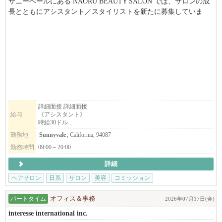
サニーベールにある NAŌRU BEAUTY SALON では、サロンの成
長とともにアシスタント／スタイリストを新たに募集していま
す。
東洋医学と自然療法を取り入れた独自の施術を通じて、お客様一
人ひとりの「本来の美しさと健康」を引き出すことを大切にして
います。
募集職種
・スタイリスト
・アシスタント
詳細面接 詳細面接
給与
《アシスタント》
・ボディマッサージセラピスト（同時募集）
時給30ドル...
勤務地
Sunnyvale
, California, 94087
こんな方をお待ちしています
・美容師免許（日本または米国）をお持ちの方、または実務経験
勤務時間
09:00～20:00
のある方
詳細
・東洋医学や自然派美容に興味がある方
・一人ひとりのお客様と丁寧に向き合いたい方
ヘアサロン
日系
サロン
美容
コミッション
・向上心を持ち、学びながら成長していける方
パートタイム
オフィス＆事務
2026年07月17日(金)
※長期で働ける方を歓迎します。
interesse international inc.