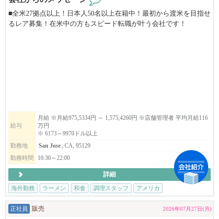
■全米27拠点以上！日本人50名以上在籍中！最初から渡米を目指せ
るレア募集！在米中の方もスピード転職が叶う会社です！
■当社は安心のE２ビザ長期5年滞在サポート。J1ビザの様な短期の
縛りや日本での研修はありません！
■100%米国法人企業です。
■月給975,5334円～1,575,4260円
→6173ドル～9970ドル以上
⇨ ⇨ アメリカという国で働く。あなたの経験を世界へ。夢の
アメリカへ、世界進出のチャンスを掴みませんか？業務拡大に伴
月給 ※月給975,5334円 ～ 1,575,4260円 ※店舗管理者 平均月給116
給与
万円
い、米国で活躍する仲間を大募集します！⇨ ⇨
※ 6173～9970ドル以上
勤務地
San Jose
, CA, 95129
▶︎こんな方は、まずはご応募してみてください。
日本在住でアメリカでの飲食業の大成功を夢見ている方。米国在
勤務時間
10:30～22:00
住者で転職をお考えの方。
詳細
▶︎弊社の特徴
海外勤務
ラーメン
和食
調理スタッフ
アメリカ
年間最大​14日間の長期リフレッシュ休暇取得可能！殆どの社員の
皆さんが年に1度は2週間程度の帰国やバケーションを楽しんでま
正社員
販売
2026年07月27日(月)
す！