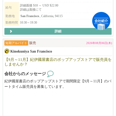
ただける店舗を目指しませんか？
詳細面接 $18 ～ USD $22.00
給与
詳細は面接にて
レジュメを添えてご応募ください。皆さまからのご応募を心より
勤務地
San Francisco
, California, 94115
お待ちしております。
勤務時間
10:30～19:30
詳細
短期アルバイト
販売
2026年08月06日(木)
Kinokuniya San Francisco
【9月～11月】紀伊國屋書店のポップアップストアで販売員を
しませんか？
会社からのメッセージ
紀伊國屋書店のポップアップストアで期間限定【9月～11月】のパ
ートタイム販売員を募集しています。
アニメ・マンガに特化したお店で働いてみませんか？