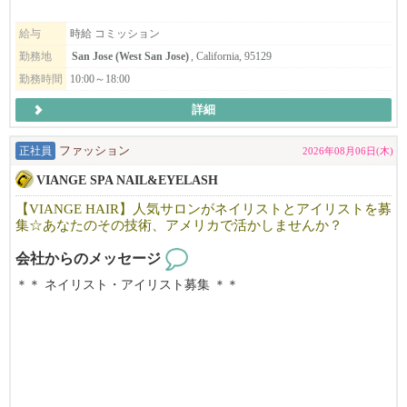
す。
給与
時給 コミッション
当サロンでは、日常にフィットするナチュラルスタイルから、
勤務地
San Jose (West San Jose)
, California, 95129
トレンドスタイル、特別なイベント向けのスタイルまで幅広く対
勤務時間
10:00～18:00
応しており、
美容師として様々な技術・スタイルを経験できる環境です。
詳細
ローカルのお客様を中心に、新規・リピーターともに安定して来
正社員
ファッション
2026年08月06日(木)
店があり、
VIANGE SPA NAIL&EYELASH
丁寧なカウンセリングと高いサービス品質を大切にしているた
め、
【VIANGE HAIR】人気サロンがネイリストとアイリストを募
お客様との信頼関係を築きやすく、リピートにもつながりやすい
集☆あなたのその技術、アメリカで活かしませんか？
サロンです。
会社からのメッセージ
「Japanese Head Spa」は特に人気が高く、
＊＊ ネイリスト・アイリスト募集 ＊＊
他サロンと差別化できる技術として学ぶことができます。
カリフォルニアで10年以上地元のお客様に愛されているJapanese n
リニューアルしたばかりの清潔で働きやすいサロンで、
ail＆Eyelash salonです。
今後さらに拡大していく予定です。
「日本の技術で満足してもらいたい！」そんな思いで一人一人の
お客様に満足頂けるよう日本のサービスを提供しています。
「海外で働くのが初めてで不安…」という方も、しっかりサポー
明るく、フレンドリーな雰囲気で、溶け込みやすい環境です。仕