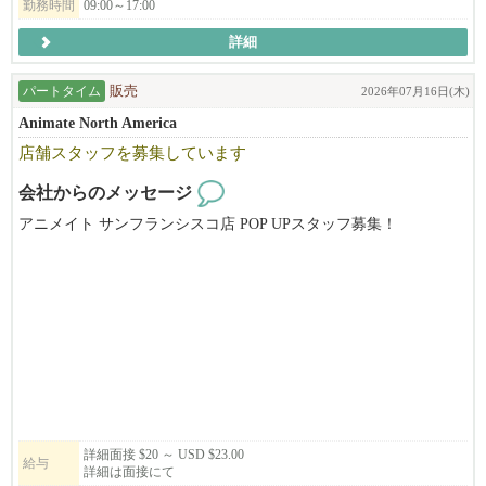
勤務時間
09:00～17:00
順調に走ってまいりました。
詳細
２０１６年に米国に進出、サンフランシスコのジャパンタウンで
「ひのでや」の営業開始。その後、現在までにカリフォルニア州
パートタイム
販売
2026年07月16日(木)
のサンフランシスコで直営４店舗、テキサスのダラスで直営１店
Animate North America
舗を運営し、ロサンゼルスで初の直営店が９月にオープンする人
店舗スタッフを募集しています
気ラーメン店。まだまだ成長途中の企業です。目標通り世界5極体
制（北米・中南米・アジア・オセアニア・ヨーロッパ進出を2030
会社からのメッセージ
年までに達成）に向けて鋭意躍進を続けていくことも目標として
アニメイト サンフランシスコ店 POP UPスタッフ募集！
頑張っています。もちろん、日本や米国内でも展開を進めますの
で、そこを攻め、そして守ってくれる仲間も求めています。
アニメイトは日本のアニメ・ゲーム関連商品の専門店です。
新天地への挑戦と足元の守り、そのための会社体制、ストラテジ
8月上旬～8月中旬頃から勤務開始予定。週3～5日勤務、週末勤務
ーは「システムで成功し、チーム力で勝つ！」完成されたレシ
可能な方大歓迎です！
ピ、オペレーションを守りつつさらにブラッシュアップしなが
実働6～8時間（休憩1時間）。日本語・英語（日常会話レベル）が
ら、差別化された商品そのものはもちろん、料理だけでなく、食
できる方。
事を通じてお客様に「幸せな食事の体験、日本らしさを感じさ
せ、幸せを提供する」ことを理念としています。そして、仕事を
レジ・商品陳列・接客など店舗運営業務をお任せします。
通じて仲間を大切にする。お客様、仲間、人と関わりながら幸せ
アニメやグッズが好きな方、明るく前向きに取り組める方歓迎！
を感じ楽しく働けることを目指している、そんなチームです。
詳細面接 $20 ～ USD $23.00
給与
詳細は面接にて