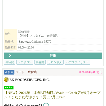
☆週7日、8:00～20:00利用可能
お気軽に見学にお越しください。
【料金】
☆Saratoga
ヘアブース：月$1000
スパルーム：月＄1300
詳細面接
給与
【料金】フルタイム（光熱費込）
☆Dublin
ヘアブース：月$900
勤務地
Saratoga
, California, 95070
スパルーム：月＄900
勤務時間
08:00～20:00
詳細
【サロンについて】
カリフォルニアで10年以上地元のお客様に愛されているJapanese h
美容院
ヘアサロン
美容師
サロン求人
ヘアスタイリスト
air salonです。
「日本の技術で満足してもらいたい！」そんな思いで一人一人の
正社員
フード・飲食店
2026年08月01日(土)
お客様に満足頂けるよう日本のサービスを提供しています。
EK FOODSERVICES, INC.
明るく、フレンドリーな雰囲気で、溶け込みやすい環境です。仕
事も親切・丁寧に教えますので安心して働けます。
Online
まずはお気軽にfostercity@viangehair.comへご連絡下さい。ご応募
【NEW】2026年！本年3店舗目のWalnut Creek店が5月オープ
お待ちしております。
ン！まだまだ行きます！更に7月にPalo ...
会社からのメッセージ