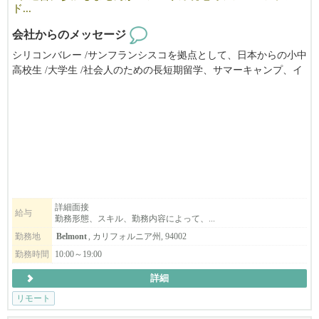
ド...
会社からのメッセージ
シリコンバレー /サンフランシスコを拠点として、日本からの小中
高校生 /大学生 /社会人のための長短期留学、サマーキャンプ、イ
ンターンシップ（アメリカ企業実務研修）やホームステイ手配の
ほか、学校 /企業向けの教育ツアー/視察ツアーやプログラムの企
画 /運営 /サポートを提供しています。
ツアーやプログラムの現地アテンドの他は、生活パターンに合わ
せたフレックスタイムで自宅からリモートワーク。スタッフ全員
がオンラインで繋がって楽しくお仕事をしています。
ベイエリアにお住まいで、留学生の渡米が集中する春休み/夏休み
にもいっしょに動いて下さる方を歓迎します。アメリカ留学また
は在住経験のある方も歓迎、日本からでもリモートでお仕事して
詳細面接
給与
勤務形態、スキル、勤務内容によって、...
頂けます。
勤務地
Belmont
, カリフォルニア州, 94002
勤務時間
10:00～19:00
詳細
リモート