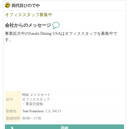
四代目ひのでや
オフィススタッフ募集中
会社からのメッセージ
事業拡大中のSasala Dining USAはオフィススタッフを募集中で
す。
当社はひのでやラーメン（Hinodeya Ramen）とSoba Dining SORA
を運営中です。
６月１日には初のEast BayのHinodeya Ramen Berkeley をGrand Open
ing！！
UC Berkeleyから徒歩１分です！
一生懸命に働いているスタッフを支えてくれるオフィススタッフ
を募集していますので、
時給 ２１スタート
給与
オフィススタッフ
就労資格をお持ちの方、是非ご応募ください。
・要就労資格...
あわせて、新店Hinodeya Ramen Berkeley店で働いて頂けるスタッ
勤務地
San Francisco
, CA, 94115
フも募集しております（要就労資格）。
勤務時間
09:00～17:00
詳細