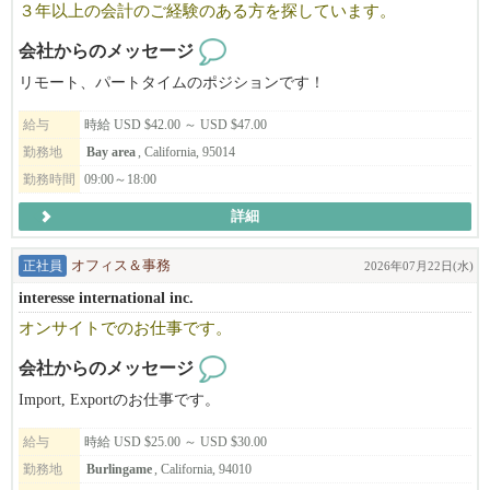
３年以上の会計のご経験のある方を探しています。
NAŌRUで働く魅力
・時給$30〜（経験・能力により優遇）
会社からのメッセージ
・トップスタイリストMiki（中医学博士）から直接学べる環境
リモート、パートタイムのポジションです！
・東洋医学・筋膜・経絡理論を取り入れた、他にはない技術が身
につきます
給与
時給 USD $42.00 ～ USD $47.00
・柔軟なシフト制・日本語が通じる安心の職場
勤務地
Bay area
, California, 95014
・少人数で落ち着いた、アットホームな雰囲気
勤務時間
09:00～18:00
▼ご応募はこちら
詳細
日本語でMIKIまでご連絡ください！
正社員
オフィス＆事務
2026年07月22日(水)
NAO'RU Beauty Salon
Tel: 408-309-9557 (テキストOK)
interesse international inc.
Address: 1082 E El Camino Rl. #4, Sunnyvale, CA 94087
オンサイトでのお仕事です。
ビザサポートについて
会社からのメッセージ
長く働いてくださる方、スキルや姿勢がサロンとマッチした方に
Import, Exportのお仕事です。
は、Eビザサポートも検討可能です（条件あり）。
給与
時給 USD $25.00 ～ USD $30.00
あなたの「好き」や「経験」を活かして、NAŌRUで、より深く、
勤務地
Burlingame
, California, 94010
美容と健康の世界に触れてみませんか？