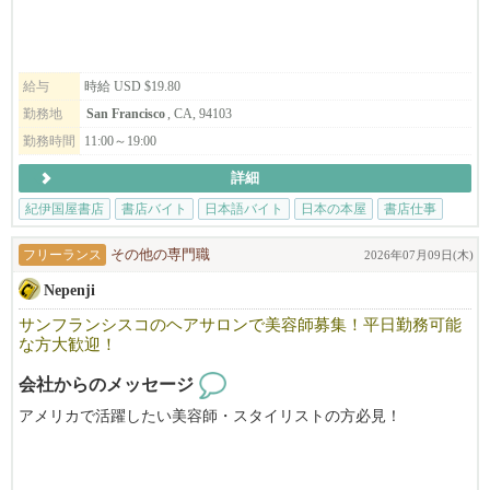
給与
時給 USD $19.80
勤務地
San Francisco
, CA, 94103
勤務時間
11:00～19:00
詳細
紀伊国屋書店
書店バイト
日本語バイト
日本の本屋
書店仕事
フリーランス
その他の専門職
2026年07月09日(木)
Nepenji
サンフランシスコのヘアサロンで美容師募集！平日勤務可能
な方大歓迎！
会社からのメッセージ
アメリカで活躍したい美容師・スタイリストの方必見！
Nepenjiは、サンフランシスコのジャパンタウンで３５年の歴史を
持つ日本人経営の美容院です。