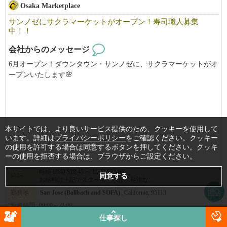
Osaka Marketplace
「ええっ！そんなに休み取れるんですか？と驚かれる事も多いで
す。」（笑）
サンノゼにサクラマーケットがオープン！寿司職人募集
中！！
当社ブランドで働​く店舗管理者の平均年収は約1​,402万円（日本人
会社からのメッセージ
スタッフ平均月給​116.9万円）。
6月オープン！ダウンタウン・サンノゼに、サクラマーケットがオ
​※為替レート $1=¥158 （2026年3月換算）
ープンいたします🌸
​※2​025年1月から7月までの平均月給実績より算出
日本の”コンビニ”を思わせるミニマートをアメリカで。
​※月給平均給与は1年以上勤務している2025年の平均月給実績
※給与は確約するものではなく能力で異なります。当社評価規定
それに伴い、寿司職人を募集します！！
により算出
※要項に明記されている給与は平均です。実際に平均以上取得し
サクラマーケットでは厳選された寿司ビュッフェ、DIY即席ラー
本サイトでは、より良いサービス提供のため、クッキーを使用して
ている方は管理者数の半分弱です。
メン、日本酒&ビールバー、そして抹茶ドリンク店も併設しま
います。詳細は
プライバシーポリシー
をご確認ください。クッキー
の使用を許可する場合は同意するボタンを押してください。クッキ
す。
ーの使用を拒否する場合は、ブラウザからご設定ください。
新鮮な弁当やおにぎりから、お気に入りの日本のスナックやドリ
▶︎応募のポイント♪
ンクまで、大阪ならではの高品質な必需品もご用意しています！
時給 USD $18.45 ～ USD $21.00
給与
お給料は上記でスタートですが、発注な...
おかげさまで大変多くのお問合せを頂いております。
職務経歴や履歴書については、なるべく詳細を明記して頂けると
新店舗で一緒に働きませんか？？
勤務地
San Jose (Ballbach and SOFA)
, California, 95113
選考確率がグンっと上がります！
勤務時間
09:00～21:00
【San Jose 店】
仕事探し
詳細
━━━━━━━━━━━━━━━━━━━━
184 S Market St, Suite 120