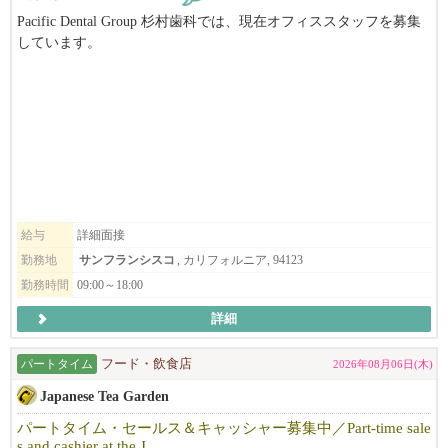
Pacific Dental Group 杉村歯科では、現在オフィススタッフを募集
しています。
◆福利厚生
デンタルオフィスでの経験がない方でも、トレーニング致します
ので、お気軽にお問合せ下さい。
食事補助
制服貸与
有給制度有り
昇給（実績に応じ）
ボーナス有り(実績とポジションに応じ）
健康保険サポート
労働ビザサポート*諸条件あり
住居紹介サポートあり
給与
詳細面接
勤務地
サンフランシスコ
, カリフォルニア, 94123
勤務時間
09:00～18:00
◆応募要件
詳細
飲食経験が３年以上（ジャンル不問）
店長・マネージャー（管理職）としての経験有り
パートタイム
フード・飲食店
2026年08月06日(木)
社会人としての最低限のPCスキル（エクセル・ワード等）
Japanese Tea Garden
ビザの発給も条件つきで、こちらでサポートします。
パートタイム・セールス＆キャッシャー募集中／Part-time sale
s and cashier at the J...