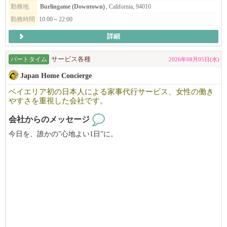
勤務地
Burlingame (Downtown)
, California, 94010
勤務時間
10:00～22:00
詳細
パートタイム
サービス各種
2026年08月05日(水)
Japan Home Concierge
ベイエリア初の日本人による家事代行サービス、女性の働き
やすさを重視した会社です。
会社からのメッセージ
今日を、誰かの”心地よい1日”に。
Japan Home Concierge は、ベイエリア初の日本人による家事代行サ
ービスです。
私たちは単なるハウスキーピングではありません。
忙しい日常を支えるホームコンシェルジュとして、
日本の家事で日々の安心と心地よさをお届けしています。