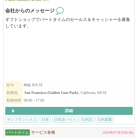
応募者の方の状況によっても、スケジュールや条件等合わせる事
会社からのメッセージ
が出来るかと思います。
出来る限りスムーズに赴任出来るよう手助けするので、まずはお
ギフトショップでパートタイムのセールス＆キャッシャーを募集
気軽にご相談ください。
しています。
週末に勤務して頂ける方、歓迎いたします。
弊社のミッションは本物の和食・ラーメンとつけ麺を現地にて提
供すること、
ジャパニーズ・ティー・ガーデンはSFゴールデンゲートパークの
そしてフルダイニングレストランとして、楽しい食の空間を創り
中心に位置し、世界中から集まるゲストに日本庭園の自然な美し
上げていく事です。
さや静寂、調和を体験していただく機会を提供しております。
ミッションに共感して頂ける方、異国の地でキャリアアップを目
指したい方、将来基幹メンバーになって頂く方を大募集中です。
『日本の文化や心をつたえる』お仕事をしてみませんか？
現在会社として大きく成長していく上で変革期の為、ともに成長
Takまでお電話ください。415-516-1423
していける方に来て頂けると嬉しいです!
給与
時給 $19.18
＝＝＝＝
勤務地
San Francisco (Golden Gate Park)
, California, 94118
勤務時間
09:00～17:00
*応募の際は、必ず履歴書の送付を宜しくお願い致します。（日本
We are hiring part time sales and cashier at The Japanese Tea Garden's gi
語/英語どちらでもOKです）
ft shop.
詳細
ご応募いただいた内容を確認のうえ、選考にお進みいただく場合
The Japanese Tea Garden provides visitors from around the world with a
サンフランシスコ
日本
日本語バイト
日本語
日本庭園
のみ、5日以内に弊社よりご連絡いたします。
n opportunity to experience the natural beauty, tranquility and harmony
期間内に弊社から連絡がない場合は、誠に恐れ入りますが今回は
of a Japanese-style garden in the heart of San Francisco’s Golden Gate P
パートタイム
サービス各種
2026年07月29日(水)
見送らせていただいたものとしてご了承ください。
ark.