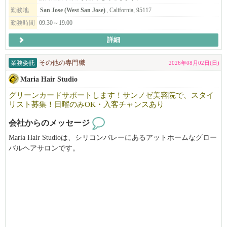
instruction with empathy and care.
勤務地
San Jose (West San Jose)
, California, 95117
勤務時間
09:30～19:00
詳細
業務委託
その他の専門職
2026年08月02日(日)
Maria Hair Studio
グリーンカードサポートします！サンノゼ美容院で、スタイ
リスト募集！日曜のみOK・入客チャンスあり
会社からのメッセージ
Maria Hair Studioは、シリコンバレーにあるアットホームなグロー
バルヘアサロンです。
日本人・韓国人スタイリストが在籍する多国籍な環境で、
お互いに協力しながら、それぞれの技術や経験を活かし、高いク
オリティのサービスを提供しています。
オーナーもスタッフも穏やかで話しやすく、
初めての方でも安心してスタートできる雰囲気を大切にしていま