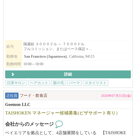
日本にも美容院３軒とエステサロンが有ります。
ライセンス取得のためのサポートもいたします。
マネージャとして力を発揮でできる方を募集いたします。
スタイリストも募集します。
フリーや飛び込みのお客様が大変多く、
すぐに稼げるようになりますよ。
隔週給 ３０００ドル ～ ７５００ドル
給与
フルコミッション、またはベース保証＋...
まずはお気軽にご応募ください！
勤務地
San Francisco (Japantown)
, California, 94115
勤務時間
10:00～18:00
※必ず履歴書を添付の上ご応募ください。書類審査の上ご連絡さ
詳細
せて頂きます。
日系サロン
ヘアカット
髪の毛
パーマ
スタイリスト
正社員
フード・飲食店
2026年07月31日(金)
Goemon LLC
TAISHOKEN マネージャー候補募集(ビザサポート有り）
会社からのメッセージ
ベイエリアを拠点として、4店舗展開をしている 【TAISHOKE