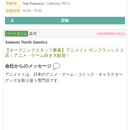
履歴書を usaanimateos950@gmail.com までお送りください。ご応募
未経験者でも大丈夫です。難しく考えることはありません。特別
勤務地
San Francisco
, California, 94115
お待ちしております。
な技能も要りません。人が好きで、人を笑顔にする事を仕事にし
勤務時間
10:30～19:30
たい方、世界で活躍したい方はぜひチームに加わってください！
詳細
お待ちしています。
パートタイム
販売
2026年08月01日(土)
Animate North America
【オープニングスタッフ募集】アニメイト サンフランシスコ
店｜アニメ・ゲーム好き大歓迎！
会社からのメッセージ
アニメイトは、日本のアニメ・ゲーム・コミック・キャラクター
グッズを取り扱う専門店です。
このたび、サンフランシスコ店のオープンに伴い、オープニング
スタッフを募集しています。
パートタイム・フルタイムともに募集中！
アニメやゲームが好きな方はもちろん、接客が好きな方や、日本
語・英語を活かして働きたい方も大歓迎。
新しいお店を一緒につくり、お客様に「また来たい」と思ってい