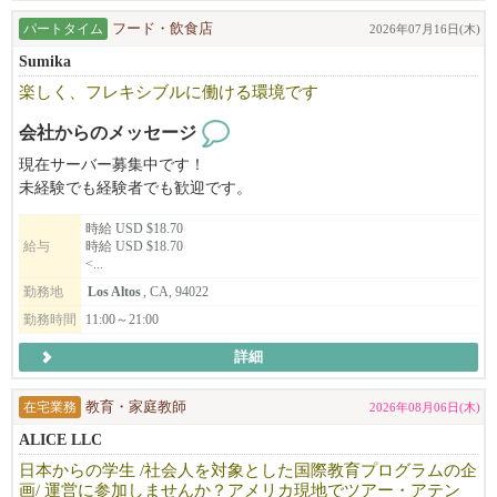
パートタイム
フード・飲食店
2026年07月16日(木)
Sumika
楽しく、フレキシブルに働ける環境です
会社からのメッセージ
現在サーバー募集中です！
未経験でも経験者でも歓迎です。
時給 USD $18.70
給与
時給 USD $18.70
<...
勤務地
Los Altos
, CA, 94022
勤務時間
11:00～21:00
詳細
在宅業務
教育・家庭教師
2026年08月06日(木)
ALICE LLC
日本からの学生 /社会人を対象とした国際教育プログラムの企
画/ 運営に参加しませんか？アメリカ現地でツアー・アテン