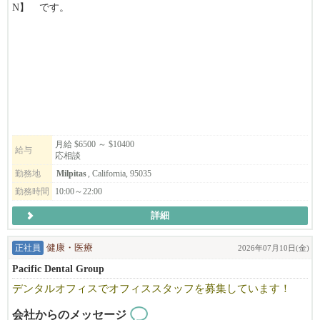
N】 です。
キッチンの管理職ポジションを募集致します。
弊社の''和食で幸せを創っていく''ミッションに共感頂ける方、
アメリカの飲食に本気で挑戦していきたい方のご応募、お待ちし
ております!
*別ブランドのStonemill Matchaも含め、それぞれ店舗展開を計画
しております。
候補者の方のキャリアアップとして、将来的に次のステージを目
月給 $6500 ～ $10400
給与
応相談
指せるような
会社を目指しています。
勤務地
Milpitas
, California, 95035
勤務時間
10:00～22:00
詳細
◆月給レンジ$6500~$10400
＊ポジションによりますが、規定範囲内での残業代込みで
正社員
健康・医療
2026年07月10日(金)
約$6500-10400程になります。
Pacific Dental Group
昇給して店舗責任者のGMになれば年収で120k以上+ボーナスに
デンタルオフィスでオフィススタッフを募集しています！
なります。
会社からのメッセージ