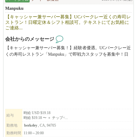
Manpuku
【キャッシャー兼サーバー募集】UCバークレー近くの寿司レ
ストラン！日曜定休＆シフト相談可。テキストにてお気軽に
ご連絡...
会社からのメッセージ
【キャッシャー兼サーバー募集！】経験者優遇。UCバークレー近
くの寿司レストラン「Manpuku」で即戦力スタッフを募集中！日
曜定休でプライベートも充実。慣れたらランチタイムをお任せし
ます。あなたの経験を活かせる環境です！（時給$19.18〜＋チッ
プ）
時給 USD $19.18
給与
時給 $19.18 〜 ＋ チップ<...
勤務地
berkeley
, CA, 94705
勤務時間
11:00～20:00