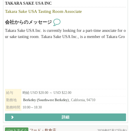
TAKARA SAKE USA INC
Originally created as a “Japanese Village”
Takara Sake USA Tasting Room Associate
【赴任までのプロセス】
Feel free to call 415-516-1423 (Tak Matsuba)
会社からのメッセージ
1.履歴書送付（書類審査）
Takara Sake USA Inc. is currently looking for a part-time associate for o
2.Zoom及び対面での面接 (2~3回）
ur sake tasting room. Takara Sake USA Inc., is a member of Takara Gro
3.採用決定
up, the leading corporation of alcohol-related business and biotechnolog
4.ビザ資料集め
y based in Japan. Takara Sake USA Inc. was established in 1983 in Berk
5.日本の米国大使館での面接（資料が揃った後、2か月以内）
eley, California. The main products produced in Berkeley are the "Sho C
6.赴任
hiku Bai" brand of Sake, "Takara Mirin" and Plum wine. We also have a
unique Tasting Room and Sake Museum. It is our hope to introduce the
public not only to different types of sake but also to Japanese culture thr
ough our facilities. This position is ideal for someone who has a passion
for sake and its traditions, is eager to continue learning, and possesses att
ention to detail, organizational skills, time management, physical stamin
給与
時給 USD $20.00 ～ USD $22.00
a, and problem-solving abilities, with an added interest in or knowledge
勤務地
Berkeley (Southwest Berkeley)
, California, 94710
of Japanese culture being a huge plus.
勤務時間
10:00～18:30
詳細
パートタイム
フード・飲食店
2026年07月17日(金)