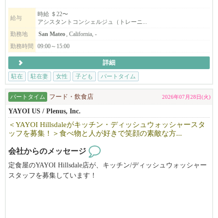
現在サンマテオ支部、サンタクララ支部、イーストベイ支部が発
時給 ＄22〜
給与
アシスタントコンシェルジュ（トレーニ...
足しました。
更なるサービス拡大のためベイエリア全域でコンシェルジュを募
勤務地
San Mateo
, California, -
集しています。
勤務時間
09:00～15:00
詳細
英語に自信がない、社会と繋がりを持ちたい、日々にやりがいを
駐在
駐在妻
女性
子ども
パートタイム
感じたい方
子どもの学校の時間しか働けない、未経験の方も歓迎します。
パートタイム
フード・飲食店
2026年07月28日(火)
トレーニングもありますし、不安なまま1人にしません。
YAYOI US / Plenus, Inc.
＜YAYOI Hillsdaleがキッチン・ディッシュウォッシャースタ
ッフを募集！＞食べ物と人が好きで笑顔の素敵な方...
さまざまな背景や課題を抱える日本人女性が、安心して働ける場
をつくりたい、その想いで立ち上げた会社です。
会社からのメッセージ
たくさんの日本人女性が働いています。
定食屋のYAYOI Hillsdale店が、キッチン/ディッシュウォッシャー
スタッフを募集しています！
食べ物と人が好きで笑顔の素敵な方、お待ちしています。
ご興味のある方は、ぜひお気軽にお問い合わせください。
DOE from $19 + Tip