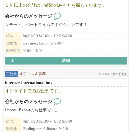
例えば、ラーメン１杯の値段ってどのくらいを想像しますか？
３年以上の会計のご経験のある方を探しています。
日本国内では​1,000円程度で食べられるお店もありますが、
アメリカでは​3000円前後が普通の値段！
会社からのメッセージ
海外旅行に行ってびっくりしてしまう人もいますよね。
リモート、パートタイムのポジションです！
それは、そのブランドやそこで働くスタッフに対するリスペクト
給与
時給 USD $42.00 ～ USD $47.00
の表れ。
勤務地
Bay area
, California, 95014
国内と比べる訳ではありませんが、そういった部分が大きく違う
勤務時間
09:00～18:00
様に感じます。
だからこそ、働くスタッフには給与などの部分でしっかりと還元
詳細
することができているんです！
正社員
オフィス＆事務
2026年07月22日(水)
◆◇実際に、当社で働く日本人スタッフの給与は
​※月給975,5334円～1,575,4260円​ →​ 6173ドル～9970ドル以上 ​※
interesse international inc.
$1=¥1​58 （2026年3月換算）
オンサイトでのお仕事です。
頑張って働いてもらった分は、しっかりと給与で評価していま
す。
会社からのメッセージ
Import, Exportのお仕事です。
◆◇働きやすい環境面も完備！
既定の休暇・勤務時間を遵守する事が法律で定められており、
給与
時給 USD $25.00 ～ USD $30.00
公休やシフト管理された勤務時間など、無理なく働ける環境が整
勤務地
Burlingame
, California, 94010
っています。