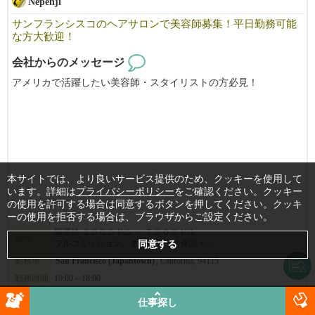
Nepenji
サンフランシスコのヘアサロンで美容師募集！平日勤務可能
な方大歓迎！
会社からのメッセージ
アメリカで活躍したい美容師・スタイリストの方必見！
Nepenjiは、サンフランシスコのジャパンタウンで３５年の歴史を
持つ日本人経営の美容院です。
日本にも美容院３軒とエステサロンが有ります。
ライセンス取得のためのサポートもいたします。
本サイトでは、より良いサービス提供のため、クッキーを使用して
マネージャとして力を発揮でできる方を募集いたします。
います。詳細は
プライバシーポリシー
をご確認ください。クッキー
スタイリストも募集します。
の使用を許可する場合は同意するボタンを押してください。クッキ
フリーや飛び込みのお客様が大変多く、
ーの使用を拒否する場合は、ブラウザからご設定ください。
すぐに稼げるようになりますよ。
隔週給 ３０００ドル ～ ７５００ドル
給与
フルコミッション、またはベース保証＋...
まずはお気軽にご応募ください！
勤務地
San Francisco (Japantown)
, California, 94115
勤務時間
10:00～18:00
※必ず履歴書を添付の上ご応募ください。書類審査の上ご連絡さ
詳細
仕事探し
せて頂きます。