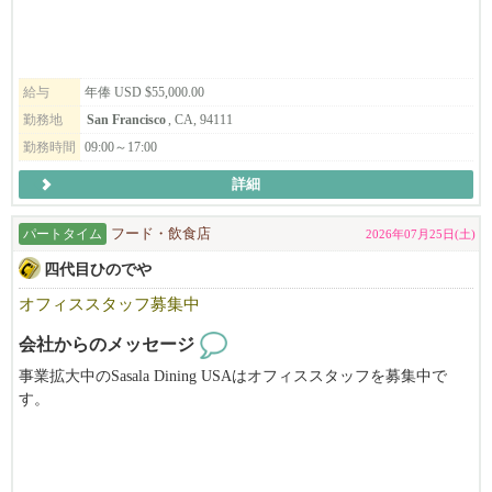
～米国内で労働可能なステータスをお持ちの方が対象となります
～
給与
年俸 USD $55,000.00
勤務地
San Francisco
, CA, 94111
勤務時間
09:00～17:00
詳細
パートタイム
フード・飲食店
2026年07月25日(土)
四代目ひのでや
オフィススタッフ募集中
会社からのメッセージ
事業拡大中のSasala Dining USAはオフィススタッフを募集中で
す。
当社はひのでやラーメン（Hinodeya Ramen）とSoba Dining SORA
を運営中です。
６月１日には初のEast BayのHinodeya Ramen Berkeley をGrand Open