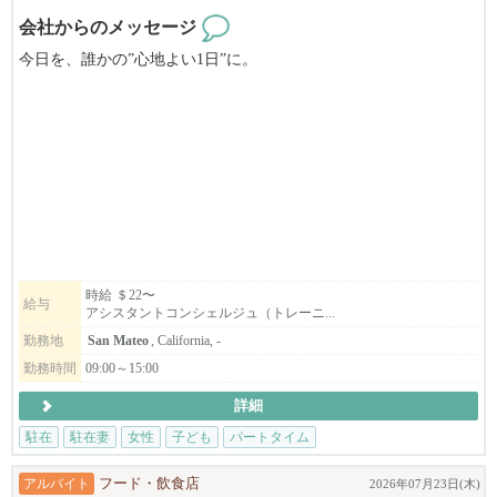
会社からのメッセージ
今日を、誰かの”心地よい1日”に。
Japan Home Concierge は、ベイエリア初の日本人による家事代行サ
ービスです。
私たちは単なるハウスキーピングではありません。
忙しい日常を支えるホームコンシェルジュとして、
日本の家事で日々の安心と心地よさをお届けしています。
現在サンマテオ支部、サンタクララ支部、イーストベイ支部が発
時給 ＄22〜
給与
アシスタントコンシェルジュ（トレーニ...
足しました。
更なるサービス拡大のためベイエリア全域でコンシェルジュを募
勤務地
San Mateo
, California, -
集しています。
勤務時間
09:00～15:00
詳細
英語に自信がない、社会と繋がりを持ちたい、日々にやりがいを
駐在
駐在妻
女性
子ども
パートタイム
感じたい方
子どもの学校の時間しか働けない、未経験の方も歓迎します。
アルバイト
フード・飲食店
2026年07月23日(木)