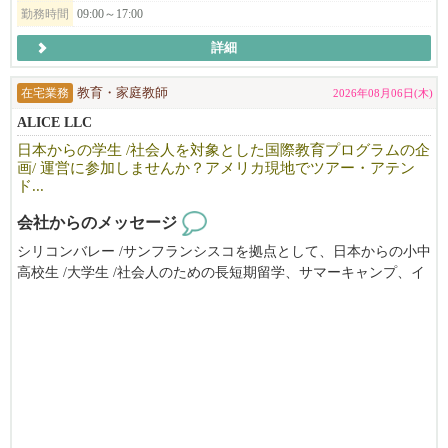
勤務時間
09:00～17:00
若手～中堅問わず、全員が働きやすい環境整備を、
会社として推進し、常にブラッシュアップしているんです！
詳細
なんと、年間最大​14日間のリフレッシュ休暇、2週間程度のバケー
ションを皆さん楽しんでます！
在宅業務
教育・家庭教師
2026年08月06日(木)
ALICE LLC
━━━━━━━━━━━━━━━━━━━━
日本からの学生 /社会人を対象とした国際教育プログラムの企
◆◇オシャレに『笑顔』で働ける！
画/ 運営に参加しませんか？アメリカ現地でツアー・アテン
ド...
煙がもくもくのラーメン店や、所々汚い居酒屋…等、
そういったブランドは当社には１店舗もありません。
会社からのメッセージ
流行の最先端とも評される立地でも展開をしているから、
味だけでなくそういった部分にも随所にこだわりが多数！
シリコンバレー /サンフランシスコを拠点として、日本からの小中
そんな社風や条件が揃っているから、
高校生 /大学生 /社会人のための長短期留学、サマーキャンプ、イ
日本国内で活躍された後、当社に活躍の場を移し働き続けている
ンターンシップ（アメリカ企業実務研修）やホームステイ手配の
スタッフも多数！
ほか、学校 /企業向けの教育ツアー/視察ツアーやプログラムの企
画 /運営 /サポートを提供しています。
◆◇不安を感じさせない店舗展開ペース！
ツアーやプログラムの現地アテンドの他は、生活パターンに合わ
202​5年も​3店舗の出店を実績と、2026年も​続々新店開店を予定して
せたフレックスタイムで自宅からリモートワーク。スタッフ全員
い​ます！
がオンラインで繋がって楽しくお仕事をしています。
勢いのある母体があるから、オープニングスタッフや昇格のチャ
ベイエリアにお住まいで、留学生の渡米が集中する春休み/夏休み
ンスも多数！
にもいっしょに動いて下さる方を歓迎します。アメリカ留学また