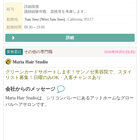
English Communication Service (ECS) is seeking dedicated English teac
詳細面接
給与
講師経験年数、資格等を考慮します。
hers who strive to help students reach their full potential while providing
instruction with empathy and care.
勤務地
San Jose (West San Jose)
, California, 95117
勤務時間
09:30～19:00
詳細
業務委託
その他の専門職
2026年08月02日(日)
Maria Hair Studio
グリーンカードサポートします！サンノゼ美容院で、スタイ
リスト募集！日曜のみOK・入客チャンスあり
会社からのメッセージ
Maria Hair Studioは、シリコンバレーにあるアットホームなグロー
バルヘアサロンです。
日本人・韓国人スタイリストが在籍する多国籍な環境で、
お互いに協力しながら、それぞれの技術や経験を活かし、高いク
オリティのサービスを提供しています。