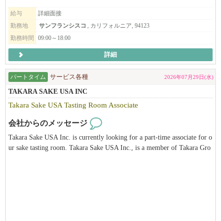
給与
詳細面接
勤務地
サンフランシスコ
, カリフォルニア, 94123
*応募の際は、必ず履歴書の送付を宜しくお願い致します。（日本
語/英語どちらでもOKです）
勤務時間
09:00～18:00
ご応募いただいた内容を確認のうえ、選考にお進みいただく場合
詳細
のみ、5日以内に弊社よりご連絡いたします。
期間内に弊社から連絡がない場合は、誠に恐れ入りますが今回は
パートタイム
サービス各種
2026年07月29日(水)
見送らせていただいたものとしてご了承ください。
TAKARA SAKE USA INC
Takara Sake USA Tasting Room Associate
【赴任までのプロセス】
会社からのメッセージ
1.履歴書送付（書類審査）
Takara Sake USA Inc. is currently looking for a part-time associate for o
2.Zoom及び対面での面接 (2~3回）
ur sake tasting room. Takara Sake USA Inc., is a member of Takara Gro
3.採用決定
up, the leading corporation of alcohol-related business and biotechnolog
4.ビザ資料集め
y based in Japan. Takara Sake USA Inc. was established in 1983 in Berk
5.日本の米国大使館での面接（資料が揃った後、2か月以内）
eley, California. The main products produced in Berkeley are the "Sho C
6.赴任
hiku Bai" brand of Sake, "Takara Mirin" and Plum wine. We also have a
unique Tasting Room and Sake Museum. It is our hope to introduce the
public not only to different types of sake but also to Japanese culture thr
ough our facilities. This position is ideal for someone who has a passion