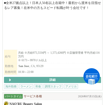
■全米27拠点以上！日本人50名以上在籍中！最初から渡米を目指せ
るレア募集！在米中の方もスピード転職が叶う会社です！
■当社は安心のE２ビザ長期5年滞在サポート。J1ビザの様な短期の
縛りや日本での研修はありません！
■100%米国法人企業です。
■月給975,5334円～1,575,4260円
→6173ドル～9970ドル以上
⇨ ⇨ アメリカという国で働く。あなたの経験を世界へ。夢の
アメリカへ、世界進出のチャンスを掴みませんか？業務拡大に伴
月給 ※月給975,5334円 ～ 1,575,4260円 ※店舗管理者 平均月給116
給与
万円
い、米国で活躍する仲間を大募集します！⇨ ⇨
※ 6173～9970ドル以上
勤務地
San Jose
, CA, 95129
▶︎こんな方は、まずはご応募してみてください。
日本在住でアメリカでの飲食業の大成功を夢見ている方。米国在
勤務時間
10:30～22:00
住者で転職をお考えの方。
詳細
▶︎弊社の特徴
海外勤務
ラーメン
和食
調理スタッフ
アメリカ
年間最大​14日間の長期リフレッシュ休暇取得可能！殆どの社員の
皆さんが年に1度は2週間程度の帰国やバケーションを楽しんでま
パートタイム
サービス各種
2026年07月15日(水)
す！
NAO'RU Beauty Salon