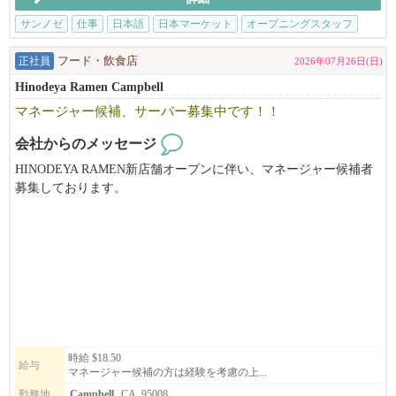
184 S Market St, Suite 120
San Jose, CA 95113
サンノゼ
仕事
日本語
日本マーケット
オープニングスタッフ
Application Form : sakuramarketplace.com/jobs
正社員
フード・飲食店
2026年07月26日(日)
Email : m.wada@osakamp.com
Hinodeya Ramen Campbell
マネージャー候補、サーバー募集中です！！
会社からのメッセージ
HINODEYA RAMEN新店舗オープンに伴い、マネージャー候補者
募集しております。
店舗管理経験のある方大募集中です。Visaサポートあります。OP
Tの方も歓迎です。
未経験者の方でも歓迎です。ご応募お待ちしております。
お気軽にお問い合わせください（415-786-0187 三浦）
時給 $18.50
給与
マネージャー候補の方は経験を考慮の上...
勤務地
Campbell
, CA, 95008