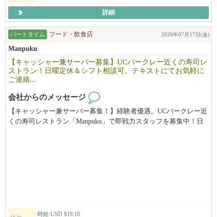
詳細
◆月給レンジ$6500~$10400
＊ポジションによりますが、規定範囲内での残業代込みで
パートタイム
フード・飲食店
2026年07月17日(金)
約$6500-10400程になります。
Manpuku
昇給して店舗責任者のGMになれば年収で120k以上+ボーナスに
【キャッシャー兼サーバー募集】UCバークレー近くの寿司レ
なります。
ストラン！日曜定休＆シフト相談可。テキストにてお気軽に
ご連絡...
会社からのメッセージ
◆福利厚生
【キャッシャー兼サーバー募集！】経験者優遇。UCバークレー近
くの寿司レストラン「Manpuku」で即戦力スタッフを募集中！日
食事補助
曜定休でプライベートも充実。慣れたらランチタイムをお任せし
制服貸与
ます。あなたの経験を活かせる環境です！（時給$19.18〜＋チッ
有給制度有り
プ）
昇給（実績に応じ）
ボーナス有り(実績とポジションに応じ）
健康保険サポート
労働ビザサポート*諸条件あり
住居紹介サポートあり
時給 USD $19.18