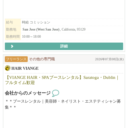
オーナーもスタッフも穏やかで話しやすく、
初めての方でも安心してスタートできる雰囲気を大切にしていま
す。
給与
時給 コミッション
当サロンでは、日常にフィットするナチュラルスタイルから、
勤務地
San Jose (West San Jose)
, California, 95129
トレンドスタイル、特別なイベント向けのスタイルまで幅広く対
勤務時間
10:00～18:00
応しており、
美容師として様々な技術・スタイルを経験できる環境です。
詳細
ローカルのお客様を中心に、新規・リピーターともに安定して来
フリーランス
その他の専門職
2026年07月08日(水)
店があり、
HAIR VIANGE
丁寧なカウンセリングと高いサービス品質を大切にしているた
め、
【VIANGE HAIR・SPAブースレンタル】Saratoga・Dublin｜
お客様との信頼関係を築きやすく、リピートにもつながりやすい
フルタイム歓迎
サロンです。
会社からのメッセージ
「Japanese Head Spa」は特に人気が高く、
＊＊ブースレンタル｜美容師・ネイリスト・エステティシャン募
他サロンと差別化できる技術として学ぶことができます。
集＊＊
リニューアルしたばかりの清潔で働きやすいサロンで、
【利用可能時間】
今後さらに拡大していく予定です。
☆週7日、8:00～20:00利用可能