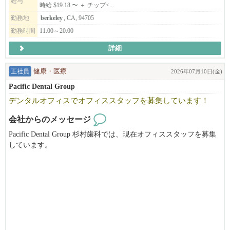
給与
時給 $19.18 〜 ＋ チップ<...
◆応募要件
勤務地
berkeley
, CA, 94705
勤務時間
11:00～20:00
飲食経験が３年以上（ジャンル不問）
店長・マネージャー（管理職）としての経験有り
詳細
社会人としての最低限のPCスキル（エクセル・ワード等）
正社員
健康・医療
2026年07月10日(金)
ビザの発給も条件つきで、こちらでサポートします。
Pacific Dental Group
応募者の方の状況によっても、スケジュールや条件等合わせる事
デンタルオフィスでオフィススタッフを募集しています！
が出来るかと思います。
出来る限りスムーズに赴任出来るよう手助けするので、まずはお
会社からのメッセージ
気軽にご相談ください。
Pacific Dental Group 杉村歯科では、現在オフィススタッフを募集
しています。
弊社のミッションは本物の和食・ラーメンとつけ麺を現地にて提
デンタルオフィスでの経験がない方でも、トレーニング致します
供すること、
ので、お気軽にお問合せ下さい。
そしてフルダイニングレストランとして、楽しい食の空間を創り
上げていく事です。
ミッションに共感して頂ける方、異国の地でキャリアアップを目
指したい方、将来基幹メンバーになって頂く方を大募集中です。
現在会社として大きく成長していく上で変革期の為、ともに成長
していける方に来て頂けると嬉しいです!