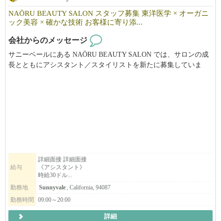
「ええっ！そんなに休み取れるんですか？と驚かれる事も多いで
す。」（笑）
NAŌRU BEAUTY SALON スタッフ募集 東洋医学 × オーガニ
ック美容 × 確かな技術 お客様に寄り添...
当社ブランドで働​く店舗管理者の平均年収は約1​,402万円（日本人
会社からのメッセージ
スタッフ平均月給​116.9万円）。
サニーベールにある NAŌRU BEAUTY SALON では、サロンの成
​※為替レート $1=¥158 （2026年3月換算）
長とともにアシスタント／スタイリストを新たに募集していま
​※2​025年1月から7月までの平均月給実績より算出
す。
​※月給平均給与は1年以上勤務している2025年の平均月給実績
東洋医学と自然療法を取り入れた独自の施術を通じて、お客様一
※給与は確約するものではなく能力で異なります。当社評価規定
人ひとりの「本来の美しさと健康」を引き出すことを大切にして
により算出
います。
※要項に明記されている給与は平均です。実際に平均以上取得し
ている方は管理者数の半分弱です。
募集職種
・スタイリスト
▶︎応募のポイント♪
・アシスタント
詳細面接 詳細面接
給与
《アシスタント》
おかげさまで大変多くのお問合せを頂いております。
・ボディマッサージセラピスト（同時募集）
時給30ドル...
職務経歴や履歴書については、なるべく詳細を明記して頂けると
勤務地
Sunnyvale
, California, 94087
選考確率がグンっと上がります！
こんな方をお待ちしています
・美容師免許（日本または米国）をお持ちの方、または実務経験
勤務時間
09:00～20:00
━━━━━━━━━━━━━━━━━━━━
のある方
詳細
・東洋医学や自然派美容に興味がある方