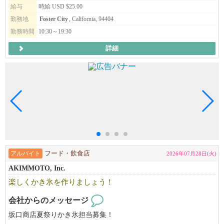
理解頂ければと思います。
給与
時給 USD $25.00
※過去に一度落選した方への返答は致しておりません。
勤務地
Foster City
, California, 94404
勤務時間
10:30～19:30
詳細
アルバイト
フード・飲食店
2026年07月28日(火)
AKIMMOTO, Inc.
楽しくかき氷を作りましょう！
会社からのメッセージ
坂口商店夏祭りかき氷担当募集！