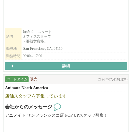
ing！！
UC Berkeleyから徒歩１分です！
一生懸命に働いているスタッフを支えてくれるオフィススタッフ
を募集していますので、
時給 ２１スタート
給与
オフィススタッフ
就労資格をお持ちの方、是非ご応募ください。
・要就労資格...
あわせて、新店Hinodeya Ramen Berkeley店で働いて頂けるスタッ
勤務地
San Francisco
, CA, 94115
フも募集しております（要就労資格）。
勤務時間
09:00～17:00
詳細
弊社 彩々楽ダイニンググループは創業1886年本社は埼玉県。日本
料理店を始めとして蕎麦店や和風ラーメン店など和食を軸とした
パートタイム
販売
2026年07月16日(木)
飲食店を展開している会社です。元々は埼玉の片田舎の一飲食店
であった実家「ひのでや食堂」でしたが、4代目当主である私が20
Animate North America
代30代と欧州や米国などで海外勤務をした経験を通じ、世界にお
店舗スタッフを募集しています
ける和食の特異性（うまみ だしの概念）や調理技巧の素晴らし
さに気づいたことから、こういった素晴らしい日本の食文化を世
会社からのメッセージ
界中どこでも誰でも楽しめる普遍的なものにしたい！ダシの文化
アニメイト サンフランシスコ店 POP UPスタッフ募集！
を広めたい！と決心し、その手段として懐石や純和食などではな
く、ラーメンで挑戦しようと奮起して10カ年の海外進出計画を立
アニメイトは日本のアニメ・ゲーム関連商品の専門店です。
てて実行し2016年に米国進出を果たしました。