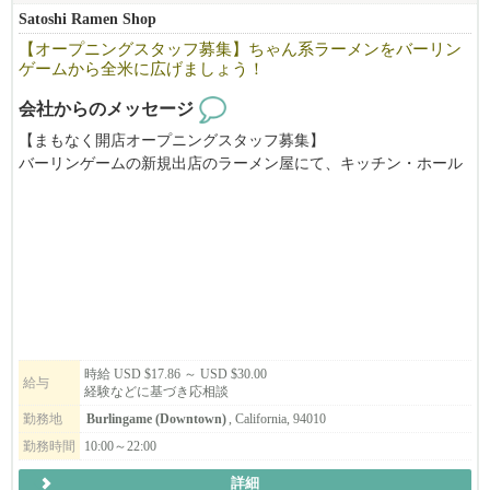
トレーニングもありますし、不安なまま1人にしません。
Satoshi Ramen Shop
【オープニングスタッフ募集】ちゃん系ラーメンをバーリン
ゲームから全米に広げましょう！
さまざまな背景や課題を抱える日本人女性が、安心して働ける場
をつくりたい、その想いで立ち上げた会社です。
会社からのメッセージ
たくさんの日本人女性が働いています。
【まもなく開店オープニングスタッフ募集】
バーリンゲームの新規出店のラーメン屋にて、キッチン・ホール
をお手伝いいただける方を募集しています。
ご興味のある方は、ぜひお気軽にお問い合わせください。
時給 USD $17.86 ～ USD $30.00
給与
経験などに基づき応相談
勤務地
Burlingame (Downtown)
, California, 94010
勤務時間
10:00～22:00
詳細