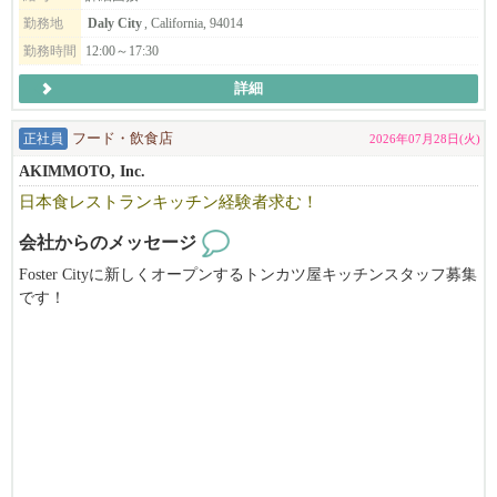
勤務地
Daly City
, California, 94014
バイリンガール Chikaさんとのコラボ
勤務時間
12:00～17:30
https://youtu.be/psfcZrf47sU
詳細
まるふくらぁめん
https://www.marufukuramen.com
正社員
フード・飲食店
2026年07月28日(火)
AKIMMOTO, Inc.
うどん 麦蔵
日本食レストランキッチン経験者求む！
https://www.mugizo-us.com
会社からのメッセージ
RAMEN IZAKAYA YUGEN
Foster Cityに新しくオープンするトンカツ屋キッチンスタッフ募集
https://www.yugen-us.com
です！
SHABUWAY
https://www.shabuway.com
━━━━━━━━━━━━━━━━━━━━━━━━━━━━━━
※米国での違法就労や観光ビザ等での就労は一切お受けしており
ません。
※書類選考での落選した方への返答は致しておりません。何卒ご