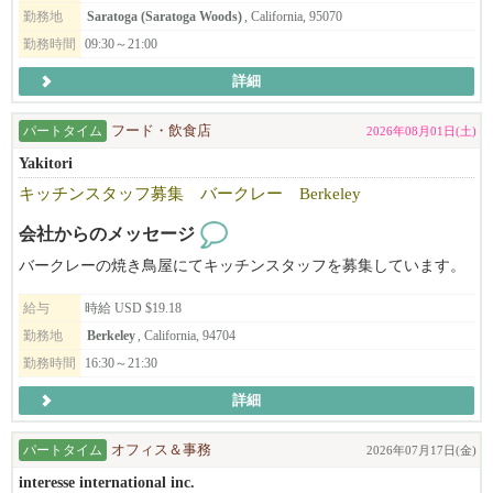
※休みが週休2日取れてない方
長く働いてくださる方、スキルや姿勢がサロンとマッチした方に
勤務地
Saratoga (Saratoga Woods)
, California, 95070
★日本での飲食経験が4年以上の方（日本でのアルバイト含む）
は、Eビザサポートも検討可能です（条件あり）。
勤務時間
09:30～21:00
※米国在住者の方（在米就労資格をお持ちの方）
詳細
※ラーメン、しゃぶしゃぶ、うどん、焼き鳥の業態経験のある方
あなたの「好き」や「経験」を活かして、NAŌRUで、より深く、
※ビザ代を負担して欲しい方
美容と健康の世界に触れてみませんか？
※90万円以上の月給を希望の方
ご応募を心よりお待ちしております。
パートタイム
フード・飲食店
2026年08月01日(土)
※これからの大成長を共に進めたい方
Yakitori
※アメリカで1番の飲食店を作りたい方
キッチンスタッフ募集 バークレー Berkeley
※アメリカに日本の食文化を広めたい方
※生きた英語を学びたい方
会社からのメッセージ
バークレーの焼き鳥屋にてキッチンスタッフを募集しています。
※お陰様で、沢山の皆様からのお問い合わせ頂いております。
※まずはお早めにご応募・ご相談を頂ければと思います。
給与
時給 USD $19.18
勤務地
Berkeley
, California, 94704
━━━━━━━━━━━━━━━━━━━━
勤務時間
16:30～21:30
『飲食業界』のイメージ・働き方が１８０度変わる！
詳細
国内では体感できない働き方や面白さを全身で感じられる会社で
す。
パートタイム
オフィス＆事務
2026年07月17日(金)
◆◇飲食店もそこで働くスタッフも正当に評価される環境
interesse international inc.