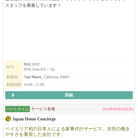
スタッフを募集しています！
食べ物と人が好きで笑顔の素敵な方、お待ちしています。
DOE from $19 + Tip
ご興味のある方は、ぜひご応募ください！
時給 DOE
給与
DOE from $19 + Tip
勤務地
San Mateo
, California, 94403
勤務時間
10:00～21:00
詳細
パートタイム
サービス各種
2026年08月05日(水)
Japan Home Concierge
ベイエリア初の日本人による家事代行サービス、女性の働き
やすさを重視した会社です。