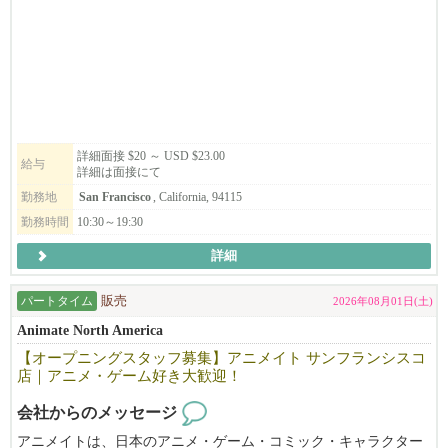
8月上旬～8月中旬頃から勤務開始予定。週3～5日勤務、週末勤務
そのような経緯で生まれた我々「和風ラーメンひのでや HIONOD
可能な方大歓迎です！
EYA RAMEN AND BAR」は単にラーメンを売る「海外のラーメン
実働6～8時間（休憩1時間）。日本語・英語（日常会話レベル）が
店」ということではありません。ダシの文化、うまみの魅力を和
できる方。
風だしラーメンを通じて全米、そして世界に広める。という理念
を実行するために進出した業態です。米国を始め世界でRAMENの
レジ・商品陳列・接客など店舗運営業務をお任せします。
主流である「TONKOTSU とんこつ」でなく、和風「だしラーメ
アニメやグッズが好きな方、明るく前向きに取り組める方歓迎！
詳細面接 $20 ～ USD $23.00
ン」での勝負です。唯一無二の我々のだしラーメンは差別化さ
給与
詳細は面接にて
れ、和食を極めた料理人が作った「和ラーメン」としての新ジャ
履歴書を usaanimateos950@gmail.com までお送りください。ご応募
勤務地
San Francisco
, California, 94115
ンルを確立、ラーメン店がどんどん増えつつある激戦区CAベイエ
お待ちしております。
勤務時間
10:30～19:30
リアにおいてもOPEN以来常に地域のトップランキングに座して
順調に走ってまいりました。
詳細
２０１６年に米国に進出、サンフランシスコのジャパンタウンで
パートタイム
販売
2026年08月01日(土)
「ひのでや」の営業開始。その後、現在までにカリフォルニア州
のサンフランシスコで直営４店舗、テキサスのダラスで直営１店
Animate North America
舗を運営し、ロサンゼルスで初の直営店が９月にオープンする人
【オープニングスタッフ募集】アニメイト サンフランシスコ
気ラーメン店。まだまだ成長途中の企業です。目標通り世界5極体
店｜アニメ・ゲーム好き大歓迎！
制（北米・中南米・アジア・オセアニア・ヨーロッパ進出を2030
会社からのメッセージ
年までに達成）に向けて鋭意躍進を続けていくことも目標として
頑張っています。もちろん、日本や米国内でも展開を進めますの
アニメイトは、日本のアニメ・ゲーム・コミック・キャラクター