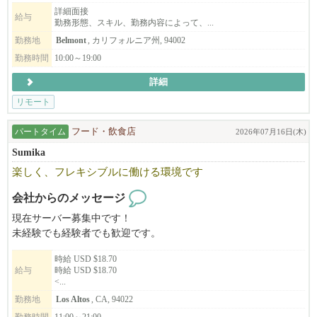
キャリアアップを目指す方にも最適なタイミングです。
は在住経験のある方も歓迎、日本からでもリモートでお仕事して
詳細面接
給与
勤務形態、スキル、勤務内容によって、...
頂けます。
◆◇経験を活かし、新たな学びもある職場
勤務地
Belmont
, カリフォルニア州, 94002
ラーメンや居酒屋（個人店・チェーン店問わず）…など、
勤務時間
10:00～19:00
弊社展開ブランドに近い経験を持つ者から、多様な経験を経て、
マネージャーに就任している者…など、様々なスタッフが在籍し
詳細
活躍中！
リモート
◆◇ビザ取得に際し、経験ジャンルの部分での規定もあります為、
パートタイム
フード・飲食店
2026年07月16日(木)
応募・面接時に詳細のお話しをさせていただければと思います
Sumika
が、
ご自身の経験を活かせ、実践の中で新たな学びを感じられる職場
楽しく、フレキシブルに働ける環境です
です！
会社からのメッセージ
味・食材を含めクオリティにこだわる店舗を展開中だから、
仕事内容にもご納得いただけるかと思います。
現在サーバー募集中です！
未経験でも経験者でも歓迎です。
━━━━━━━━━━━━━━━━━━━━
時給 USD $18.70
給与
時給 USD $18.70
◆◇現在のスタッフについて
<...
在籍スタッフは​約1000名の大人数を抱える当社では、日本人スタ
勤務地
Los Altos
, CA, 94022
ッフも45以上活躍中！