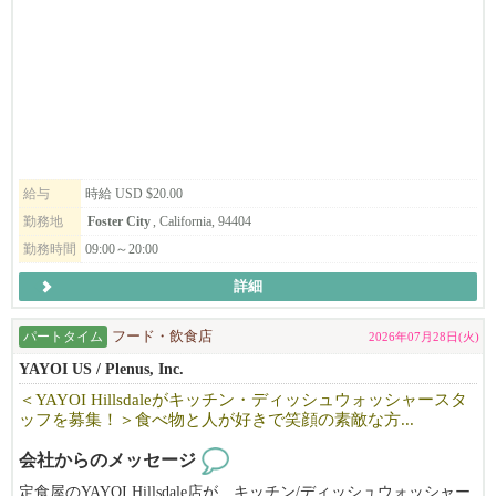
給与
時給 USD $20.00
勤務地
Foster City
, California, 94404
勤務時間
09:00～20:00
詳細
パートタイム
フード・飲食店
2026年07月28日(火)
YAYOI US / Plenus, Inc.
＜YAYOI Hillsdaleがキッチン・ディッシュウォッシャースタ
ッフを募集！＞食べ物と人が好きで笑顔の素敵な方...
会社からのメッセージ
定食屋のYAYOI Hillsdale店が、キッチン/ディッシュウォッシャー