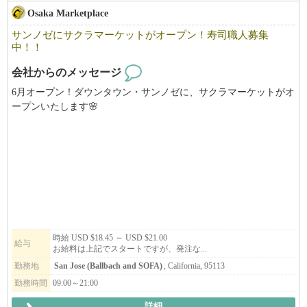
Osaka Marketplace
サンノゼにサクラマーケットがオープン！寿司職人募集
中！！
会社からのメッセージ
6月オープン！ダウンタウン・サンノゼに、サクラマーケットがオ
ープンいたします🌸
日本の”コンビニ”を思わせるミニマートをアメリカで。
それに伴い、寿司職人を募集します！！
サクラマーケットでは厳選された寿司ビュッフェ、DIY即席ラー
メン、日本酒&ビールバー、そして抹茶ドリンク店も併設しま
す。
新鮮な弁当やおにぎりから、お気に入りの日本のスナックやドリ
ンクまで、大阪ならではの高品質な必需品もご用意しています！
時給 USD $18.45 ～ USD $21.00
給与
お給料は上記でスタートですが、発注な...
新店舗で一緒に働きませんか？？
勤務地
San Jose (Ballbach and SOFA)
, California, 95113
勤務時間
09:00～21:00
【San Jose 店】
詳細