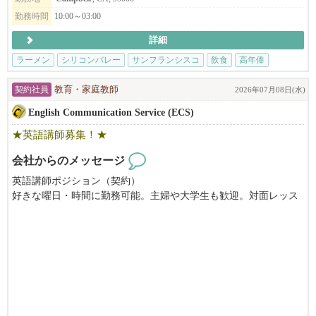
勤務時間
10:00～03:00
詳細
ラーメン
シリコンバレー
サンフランシスコ
飲食
高年俸
契約社員
教育・家庭教師
2026年07月08日(水)
English Communication Service (ECS)
★英語講師募集！★
会社からのメッセージ
英語講師ポジション（契約）
好きな曜日・時間に勤務可能。主婦や大学生も歓迎。対面レッス
ン、平日午後２時〜７時の間に勤務できる方、子ども好きな方、
長期または夏の間の短期勤務ができる方を募集しています。
日本から来て間もないご家族が、まずぶつかるのが言葉の壁であ
る『英会話』。日英バイリンガル講師のニーズが増えています。
きめ細かいサービスが沢山のご家族にご好評いただいておりま
す。大変やりがいのあるお仕事です。要US労働許可。資格や経験
がない場合でも、まずはお気軽にお問い合わせください。