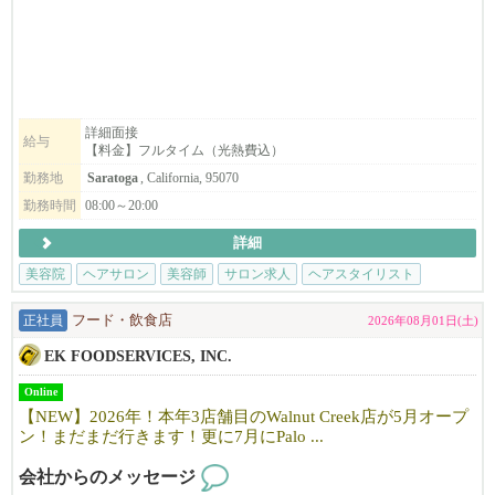
お気軽に見学にお越しください。
「海外で働くのが初めてで不安…」という方も、しっかりサポー
トしますのでご安心ください！
【料金】
☆Saratoga
顧客がいない状態からでも入客できる環境があります。
ヘアブース：月$1000
まずはお気軽にご連絡ください！
スパルーム：月＄1300
詳細面接
給与
【料金】フルタイム（光熱費込）
☆Dublin
ヘアブース：月$900
勤務地
Saratoga
, California, 95070
スパルーム：月＄900
勤務時間
08:00～20:00
詳細
【サロンについて】
カリフォルニアで10年以上地元のお客様に愛されているJapanese h
美容院
ヘアサロン
美容師
サロン求人
ヘアスタイリスト
air salonです。
「日本の技術で満足してもらいたい！」そんな思いで一人一人の
正社員
フード・飲食店
2026年08月01日(土)
お客様に満足頂けるよう日本のサービスを提供しています。
EK FOODSERVICES, INC.
明るく、フレンドリーな雰囲気で、溶け込みやすい環境です。仕
事も親切・丁寧に教えますので安心して働けます。
Online
まずはお気軽にfostercity@viangehair.comへご連絡下さい。ご応募
【NEW】2026年！本年3店舗目のWalnut Creek店が5月オープ
お待ちしております。
ン！まだまだ行きます！更に7月にPalo ...
会社からのメッセージ