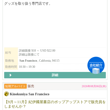
で、そこを攻め、そして守ってくれる仲間も求めています。
グッズを取り扱う専門店です。
このたび、サンフランシスコ店のオープンに伴い、オープニング
新天地への挑戦と足元の守り、そのための会社体制、ストラテジ
スタッフを募集しています。
ーは「システムで成功し、チーム力で勝つ！」完成されたレシ
ピ、オペレーションを守りつつさらにブラッシュアップしなが
パートタイム・フルタイムともに募集中！
ら、差別化された商品そのものはもちろん、料理だけでなく、食
アニメやゲームが好きな方はもちろん、接客が好きな方や、日本
事を通じてお客様に「幸せな食事の体験、日本らしさを感じさ
語・英語を活かして働きたい方も大歓迎。
せ、幸せを提供する」ことを理念としています。そして、仕事を
通じて仲間を大切にする。お客様、仲間、人と関わりながら幸せ
新しいお店を一緒につくり、お客様に「また来たい」と思ってい
を感じ楽しく働けることを目指している、そんなチームです。
ただける店舗を目指しませんか？
詳細面接 $18 ～ USD $22.00
給与
詳細は面接にて
未経験者でも大丈夫です。難しく考えることはありません。特別
レジュメを添えてご応募ください。皆さまからのご応募を心より
勤務地
San Francisco
, California, 94115
な技能も要りません。人が好きで、人を笑顔にする事を仕事にし
お待ちしております。
勤務時間
10:30～19:30
たい方、世界で活躍したい方はぜひチームに加わってください！
お待ちしています。
詳細
短期アルバイト
販売
2026年08月06日(木)
Kinokuniya San Francisco
【9月～11月】紀伊國屋書店のポップアップストアで販売員を
しませんか？