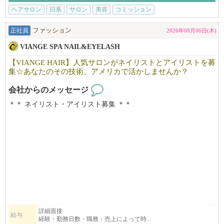
飲食業を愛する人に、次の世界を。
・一人ひとりのお客様と丁寧に向き合いたい方
ヘアサロン
日系
サロン
美容
コミッション
ニューヨークで、ワイン片手にラーメンを食べる夫婦がいれば、
・向上心を持ち、学びながら成長していける方
しゃぶしゃぶ、ラーメンを得意げに語るビジネスマンがシリコン
正社員
ファッション
2026年08月06日(木)
バレーにいる。
※長期で働ける方を歓迎します。
VIANGE SPA NAIL&EYELASH
デリバリーのうどんは大人気。
NAŌRUで働く魅力
【VIANGE HAIR】人気サロンがネイリストとアイリストを募
集☆あなたのその技術、アメリカで活かしませんか？
日本食の可能性が、ここにはある。
・時給$30〜（経験・能力により優遇）
その最先端を、EK FOOD SERVICESは走っています。
・トップスタイリストMiki（中医学博士）から直接学べる環境
会社からのメッセージ
・東洋医学・筋膜・経絡理論を取り入れた、他にはない技術が身
アメリカという国で、次のキャリアを歩む。
につきます
＊＊ ネイリスト・アイリスト募集 ＊＊
飲食業を愛するあなたに、新しい挑戦の形を提案します。
・柔軟なシフト制・日本語が通じる安心の職場
・少人数で落ち着いた、アットホームな雰囲気
カリフォルニアで10年以上地元のお客様に愛されているJapanese n
━━━━━━━━━━━━━━━━━━━━
ail＆Eyelash salonです。
▼ご応募はこちら
「日本の技術で満足してもらいたい！」そんな思いで一人一人の
◆◇こんな方はぜひご応募をご検討ください◇◆
日本語でMIKIまでご連絡ください！
お客様に満足頂けるよう日本のサービスを提供しています。
明るく、フレンドリーな雰囲気で、溶け込みやすい環境です。仕
★日本での飲食経験4年以上必須となります。
NAO'RU Beauty Salon
事も親切・丁寧に教えますので安心して働けます。
☆ビザの観点から採用が難しい方への通達はしておりません。
Tel: 408-309-9557 (テキストOK)
空いた時間を活用したい方・フルに仕事をしたい方・落ち着いた
Address: 1082 E El Camino Rl. #4, Sunnyvale, CA 94087
雰囲気で、気軽に働きたい方・技術職に戻りたい方、
※飲食店での転職先をお探しの方（日本・米国から）
働き方に合わせてフレックスに対応できるのが弊社の特徴です。
詳細面接
給与
経験・勤務日数・職務・売上によって時...
※現状に満足を得られいない方
ビザサポートについて
まずはお気軽にご連絡下さい。ご応募お待ちしております。