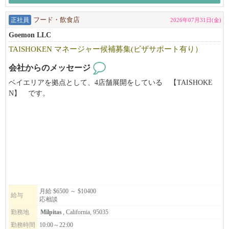
正社員
フード・飲食店
2026年07月31日(金)
Goemon LLC
TAISHOKEN マネージャー候補募集(ビザサポート有り）
会社からのメッセージ
ベイエリアを拠点として、4店舗展開をしている 【TAISHOKE
N】 です。
キッチンの管理職ポジションを募集致します。
弊社の''和食で幸せを創っていく''ミッションに共感頂ける方、
アメリカの飲食に本気で挑戦していきたい方のご応募、お待ちし
ております!
*別ブランドのStonemill Matchaも含め、それぞれ店舗展開を計画
しております。
候補者の方のキャリアアップとして、将来的に次のステージを目
月給 $6500 ～ $10400
給与
応相談
指せるような
会社を目指しています。
勤務地
Milpitas
, California, 95035
勤務時間
10:00～22:00