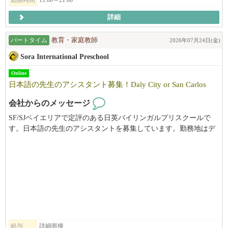
勤務時間
11:00～21:00
海外での勤務自体が初挑戦の方も、新たな挑戦の場として選ばれ
る会社です。
詳細
最初は英語が全く話せない状態で入社し、今では大活躍中の方も
パートタイム
教育・家庭教師
2026年07月24日(金)
おります。
働くうちに徐々に覚えていってもらえればOKですし、
Sora International Preschool
ほとんどのスタッフが、いつの間にかコミュニケーションを取れ
Online
るようになっているのでご安心を。
日本語の先生のアシスタント募集！Daly City or San Carlos
将来の部分までサポートしのびのび活躍してもらっています。
会社からのメッセージ
━━━━━━━━━━━━━━━━━━━━
SF/SJベイエリアで定評のある日英バイリンガルプリスクールで
す。日本語の先生のアシスタントを募集しています。勤務地はデ
◆◇もっと我々を知りたい人には。
イリーシティ、またはサンカルロスです。ご興味がある方は、メ
ールにてお気軽にお問い合わせください。
EK FOOD SERVICES
http://www.ekfoodservices.com/
Workstyle / アメリカでの働き方改革
http://www.ekfoodservices.com/workstyle/
Interview / インタビュー
給与
詳細面接
http://www.ekfoodservices.com/interview/