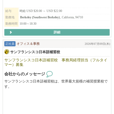
for sake and its traditions, is eager to continue learning, and possesses att
ention to detail, organizational skills, time management, physical stamin
給与
時給 USD $20.00 ～ USD $22.00
a, and problem-solving abilities, with an added interest in or knowledge
勤務地
Berkeley (Southwest Berkeley)
, California, 94710
of Japanese culture being a huge plus.
勤務時間
10:00～18:30
詳細
正社員
オフィス＆事務
2026年07月09日(木)
サンフランシスコ日本語補習校
サンフランシスコ日本語補習校 事務局経理担当（フルタイ
マー）募集
会社からのメッセージ
サンフランシスコ日本語補習校は、世界最大規模の補習授業校で
す。
毎週土曜日を中心に年間43日間、サンフランシスコ・ベイエリア
で生活する子供たち約1300人が元気に学んでいます。
教職員・生徒・保護者を支える事務局の経理担当者の募集です。
お気軽にご応募ください。