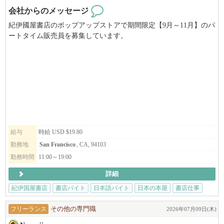
会社からのメッセージ
紀伊國屋書店のポップアップストアで期間限定【9月～11月】のパ
ートタイム販売員を募集しています。
アニメ・マンガに特化したお店で働いてみませんか？
給与
時給 USD $19.80
勤務地
San Francisco
, CA, 94103
勤務時間
11:00～19:00
詳細
紀伊国屋書店
書店バイト
日本語バイト
日本の本屋
書店仕事
フリーランス
その他の専門職
2026年07月09日(木)