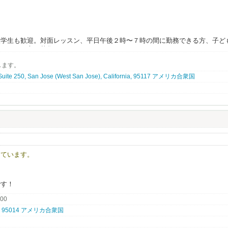
ピートにもつながりやすいサロンです。
るお店もありますが、
！
高く、
人もいますよね。
ぶことができます。
大学生も歓迎。対面レッスン、平日午後２時〜７時の間に勤務できる方、子ど
タッフに対するリスペクトの表れ。
やすいサロンで、
務ができる方を募集しています。
ういった部分が大きく違う様に感じます。
ぶつかるのが言葉の壁である『英会話』。日英バイリンガル講師のニーズが増
どの部分でしっかりと還元することができているんです！
します。
ご家族にご好評いただいております。大変やりがいのあるお仕事です。要US
いう方も、しっかりサポートしますのでご安心ください！
、まずはお気軽にお問い合わせください。
 Suite 250, San Jose (West San Jose), California, 95117 アメリカ合衆国
の給与は
​ 6173ドル～9970ドル以上 ​※$1=¥1​58 （2026年3月換算）
環境があります。
seeking dedicated English teachers who strive to help students reach their
りと給与で評価しています。
n with empathy and care.
法律で定められており、
、無理なく働ける環境が整っています。
環境整備を、
ップしているんです！
しています。
シュ休暇、2週間程度のバケーションを皆さん楽しんでます！
です！
い居酒屋…等、
.00
もありません。
nia, 95014 アメリカ合衆国
開をしているから、
にこだわりが多数！