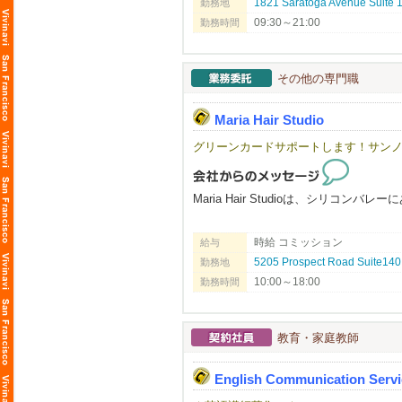
1821 Saratoga Avenue Suite
勤務地
空いた時間を活用したい方・フルに仕
★日本での飲食経験4年以上必須となり
働き方に合わせてフレックスに対応で
09:30～21:00
勤務時間
☆ビザの観点から採用が難しい方への
まずはお気軽にご連絡下さい。ご応募
※飲食店での転職先をお探しの方（日本
その他の専門職
※現状に満足を得られいない方
※休みが週休2日取れてない方
★日本での飲食経験が4年以上の方（日
Maria Hair Studio
※米国在住者の方（在米就労資格をお
※ラーメン、しゃぶしゃぶ、うどん、焼
グリーンカードサポートします！サンノ
※ビザ代を負担して欲しい方
※90万円以上の月給を希望の方
※これからの大成長を共に進めたい方
Maria Hair Studioは、シリコ
※アメリカで1番の飲食店を作りたい方
※アメリカに日本の食文化を広めたい方
日本人・韓国人スタイリストが在籍す
※生きた英語を学びたい方
時給 コミッション
給与
お互いに協力しながら、それぞれの技
※お陰様で、沢山の皆様からのお問い合
5205 Prospect Road Suite140,
勤務地
オーナーもスタッフも穏やかで話しや
※まずはお早めにご応募・ご相談を頂
10:00～18:00
勤務時間
初めての方でも安心してスタートでき
━━━━━━━━━━━━━━━━━━━━
当サロンでは、日常にフィットするナ
トレンドスタイル、特別なイベント向
教育・家庭教師
『飲食業界』のイメージ・働き方が１
美容師として様々な技術・スタイルを
国内では体感できない働き方や面白さ
English Communication Servi
ローカルのお客様を中心に、新規・リ
◆◇飲食店もそこで働くスタッフも正当
丁寧なカウンセリングと高いサービス
例えば、ラーメン１杯の値段ってどの