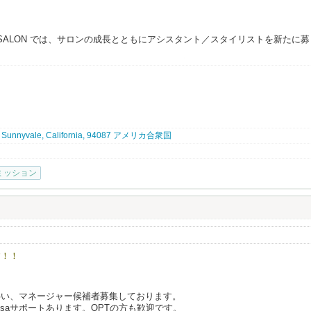
ばOKですし、
コミュニケーションを取れるようになっているのでご安心を。
躍してもらっています。
TY SALON では、サロンの成長とともにアシスタント／スタイリストを新たに募
の施術を通じて、お客様一人ひとりの「本来の美しさと健康」を引き出すこと
4, Sunnyvale, California, 94087 アメリカ合衆国
e/
募集）
ミッション
w/
持ちの方、または実務経験のある方
方
いたい方
いける方
す！！
士）から直接学べる環境
ンに伴い、マネージャー候補者募集しております。
れた、他にはない技術が身につきます
saサポートあります。OPTの方も歓迎です。
心の職場