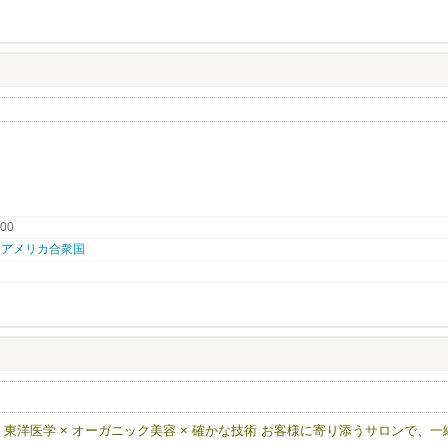
の場を移し働き続けているスタッフも多数！
ス！
6年も​続々新店開店を予定してい​ます！
ングスタッフや昇格のチャンスも多数！
タイミングです。
場
店問わず）…など、
から、多様な経験を経て、
、様々なスタッフが在籍し活躍中！
.00
分での規定もあります為、
いただければと思いますが、
94010 アメリカ合衆国
たな学びを感じられる職場です！
店舗を展開中だから、
います。
抱える当社では、日本人スタッフも45以上活躍中！
たな挑戦の場として選ばれる会社です。
ッフ募集 東洋医学 × オーガニック美容 × 確かな技術 お客様に寄り添うサロンで、一
し、今では大活躍中の方もおります。