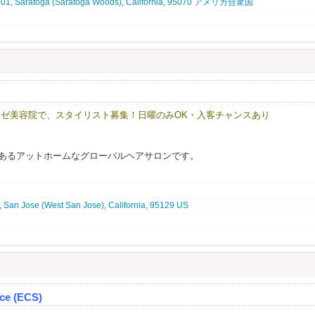
 101, Saratoga (Saratoga Woods), California, 95070 アメリカ合衆国
事をしたい方・落ち着いた雰囲気で、気軽に働きたい方・技術職に戻りたい方
ます。
きるのが弊社の特徴です。
通達はしておりません。
お待ちしております。
・米国から）
本でのアルバイト含む）
持ちの方）
き鳥の業態経験のある方
ゼ美容院で、スタイリスト募集！日曜のみOK・入客チャンスあり
ンバレーにあるアットホームなグローバルヘアサロンです。
る多国籍な環境で、
術や経験を活かし、高いクオリティのサービスを提供しています。
わせ頂いております。
 San Jose (West San Jose), California, 95129 US
すく、
ければと思います。
る雰囲気を大切にしています。
チュラルスタイルから、
けのスタイルまで幅広く対応しており、
８０度変わる！
経験できる環境です。
を全身で感じられる会社です。
ce (ECS)
ピーターともに安定して来店があり、
に評価される環境
品質を大切にしているため、
くらいを想像しますか？