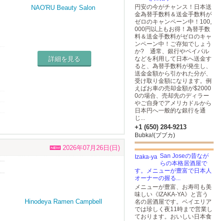
円安の今がチャンス！日本送
金為替手数料＆送金手数料が
ゼロのキャンペーン中！100,
000円以上もお得！為替手数
料＆送金手数料がゼロのキャ
ンペーン中！ご存知でしょう
を
か? 通常、銀行やペイパル
詳細を見る
などを利用して日本へ送金す
ると、為替手数料が発生し、
送金金額から引かれた分が、
受け取り金額になります。例
えばお車の売却金額が$2000
0の場合、売却先のディラー
やご自身でアメリカドルから
日本円へ一般的な銀行を通
じ...
+1 (650) 284-9213
Bubka!(ブブカ)
2026年07月26日(日)
San Joseの昔なが
らの本格居酒屋で
す。メニューが豊富で日本人
オーナーの握る...
メニューが豊富、お寿司も美
味しい《IZAKA-YA》と言う
名の居酒屋です。ベイエリア
では珍しく夜11時まで営業し
ております。おいしい日本食