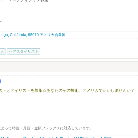
実績より算出
025年の平均月給実績
異なります。当社評価規定により算出
す。実際に平均以上取得している方は管理者数の半分弱です。
込）
aratoga, California, 95070 アメリカ合衆国
いております。
く詳細を明記して頂けると選考確率がグンっと上がります！
求人
ヘアスタイリスト
ンを食べる夫婦がいれば、
るビジネスマンがシリコンバレーにいる。
ているJapanese hair salonです。
H
」そんな思いで一人一人のお客様に満足頂けるよう日本のサービスを提供して
ネイリストとアイリストを募集☆あなたのその技術、アメリカで活かしませんか？
け込みやすい環境です。仕事も親切・丁寧に教えますので安心して働けます。
Sは走っています。
ehair.comへご連絡下さい。ご応募お待ちしております。
歩む。
の形を提案します。
いるJapanese nail＆Eyelash salonです。
」そんな思いで一人一人のお客様に満足頂けるよう日本のサービスを提供して
によって時給・月給・金額フレックスに対応しています。
ださい◇◆
け込みやすい環境です。仕事も親切・丁寧に教えますので安心して働けます。