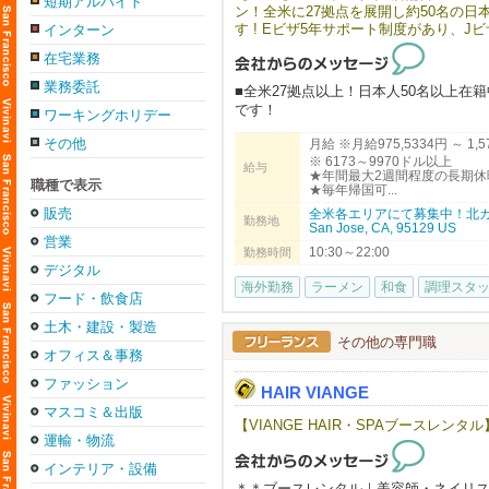
短期アルバイト
ン！全米に27拠点を展開し約50名の日
す ! Eビザ5年サポート制度があり、
インターン
一切なく、渡米後すぐに現地で実践的
在宅業務
年1〜2週間のバケーションを楽しんで
や面白さを全身で感じられる環境がこ
業務委託
■全米27拠点以上！日本人50名以上
です！
ワーキングホリデー
■当社は安心のE２ビザ長期5年滞在サ
その他
月給 ※月給975,5334円 ～ 1
■100%米国法人企業です。
※ 6173～9970ドル以上
給与
★年間最大2週間程度の長期休
■月給975,5334円～1,575,4260円
職種で表示
★毎年帰国可...
→6173ドル～9970ドル以上
販売
全米各エリアにて募集中！北カ
勤務地
San Jose, CA, 95129 US
⇨ ⇨ アメリカという国で働く。あな
営業
10:30～22:00
勤務時間
務拡大に伴い、米国で活躍する仲間を
デジタル
海外勤務
ラーメン
和食
調理スタ
▶︎こんな方は、まずはご応募してみて
フード・飲食店
日本在住でアメリカでの飲食業の大成
土木・建設・製造
その他の専門職
▶︎弊社の特徴
オフィス＆事務
年間最大​14日間の長期リフレッシュ
ファッション
を楽しんでます！
HAIR VIANGE
「ええっ！そんなに休み取れるんです
マスコミ＆出版
【VIANGE HAIR・SPAブースレンタル】
運輸・物流
当社ブランドで働​く店舗管理者の平均年収は
インテリア・設備
​※為替レート $1=¥158 （2026年3月換
＊＊ブースレンタル｜美容師・ネイリ