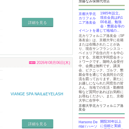
加藤なみ保険代理店
1985年設立。
現在会員は約1
00名超。勉強
詳細を見る
会・懇親会等の
イベントを通じて地域の...
北カリフォルニア洛友会（SF
洛友会）は、京都大学に在籍
または在職されたことがあ
り、現在サンフランシスコ・
ベイエリア在住の方々を中心
とする、京都大学同窓会ネッ
トワークです。随時入会受付
2026年08月06日(木)
中、会費は無料です。講演
会、ピクニック、ゴルフ、懇
親会等を通じて会員同士の交
い
流を図っております。新たに
お越しになられた同窓生の皆
さん、当地での生活・勤務情
報など質問があればお気軽に
お尋ねください。また、京都
大学に在学中...
京都大学北カリフォルニア洛
友会
い
開院30年以上
詳細を見る
に信頼と実績