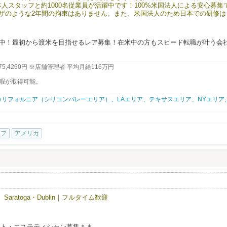
本人スタッフと約1000名従業員が活躍中です！100%米国法人による安心募集
Jビザのような2年間の拘束はありません。また、米国法人のため日本での研修は
にスタートできます。有給やリフレッシュ休暇制度もあり、ほとんどの社員が
います。アメリカでの成功を最短で目指せる、そして日本では味わえない働き
こにあります。
在籍中！最初から渡米を目指せるレア募集！在米中の方もスピード転職が叶う会
ポート。J1ビザの様な短期の縛りや日本での研修はありません！
,575,4260円 ※店舗管理者 平均月給116万円
暇が取得可能。
リフォルニア（シリコンバレーエリア）、LAエリア、テキサスエリア、NYエリア,
たの経験を世界へ。夢のアメリカへ、世界進出のチャンスを掴みませんか？
大募集します！⇨ ⇨
ッフ
アメリカ
ください。
功を夢見ている方。米国在住者で転職をお考えの方。
休暇取得可能！殆どの社員の皆さんが年に1度は2週間程度の帰国やバケーション
か？と驚かれる事も多いです。」（笑）
Saratoga・Dublin｜フルタイム歓迎
約1​,402万円（日本人スタッフ平均月給​116.9万円）。
算）
スト・エステティシャン募集＊＊