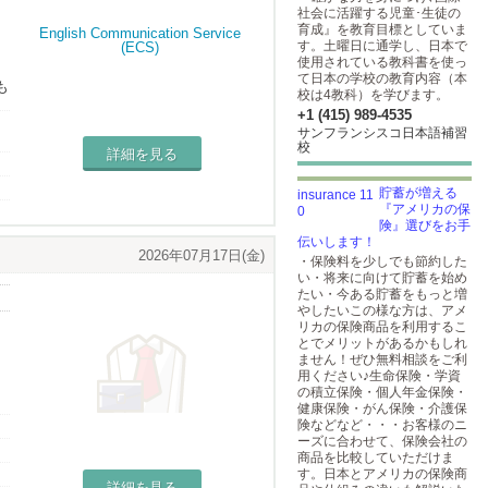
社会に活躍する児童･生徒の
育成』を教育目標としていま
す。土曜日に通学し、日本で
使用されている教科書を使っ
て日本の学校の教育内容（本
も
校は4教科）を学びます。
+1 (415) 989-4535
え
サンフランシスコ日本語補習
校
詳細を見る
貯蓄が増える
『アメリカの保
険』選びをお手
伝いします！
2026年07月17日(金)
・保険料を少しでも節約した
い・将来に向けて貯蓄を始め
たい・今ある貯蓄をもっと増
やしたいこの様な方は、アメ
リカの保険商品を利用するこ
とでメリットがあるかもしれ
ません！ぜひ無料相談をご利
用ください♪生命保険・学資
の積立保険・個人年金保険・
健康保険・がん保険・介護保
険などなど・・・お客様のニ
ーズに合わせて、保険会社の
商品を比較していただけま
す。日本とアメリカの保険商
詳細を見る