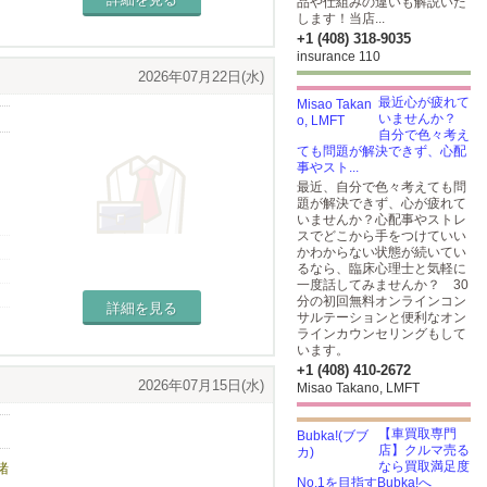
品や仕組みの違いも解説いた
します！当店...
+1 (408) 318-9035
insurance 110
2026年07月22日(水)
最近心が疲れて
いませんか？
自分で色々考え
ても問題が解決できず、心配
事やスト...
最近、自分で色々考えても問
題が解決できず、心が疲れて
いませんか？心配事やストレ
スでどこから手をつけていい
かわからない状態が続いてい
るなら、臨床心理士と気軽に
一度話してみませんか？ 30
分の初回無料オンラインコン
詳細を見る
サルテーションと便利なオン
ラインカウンセリングもして
います。
+1 (408) 410-2672
2026年07月15日(水)
Misao Takano, LMFT
【車買取専門
店】クルマ売る
なら買取満足度
緒
No.1を目指すBubka!へ