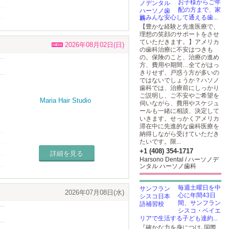
お子様からご年
、
配の方まで、家
族みんな安心して通える歯...
【豊かな経験と先進医療で、
理想の笑顔のサポートをさせ
ていただきます。】アメリカ
2026年08月02日(日)
の歯科治療に不安はつきも
の。保険のこと、治療の進め
方、費用や期間…全てがはっ
きりせず、戸惑う方が多いの
ではないでしょうか？ハソノ
歯科では、治療前にしっかり
ご説明し、ご不安やご希望を
伺いながら、費用やスケジュ
ールも一緒に相談、決定して
いきます。せっかくアメリカ
滞在中に先進的な歯科医療を
納得しながら受けていただき
たいです。限...
+1 (408) 354-1717
詳細を見る
Harsono Dental / ハーソノデ
ンタル ハーソノ歯科
毎週土曜日を中
2026年07月08日(水)
心に年間43日
間、サンフラン
シスコ・ベイエ
リアで生活する子ども達約...
『確かな力を身につけ､国際