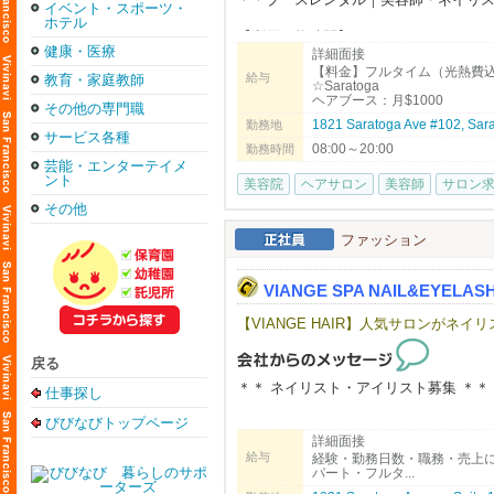
イベント・スポーツ・
​※2​025年1月から7月までの平均月給
ホテル
​※月給平均給与は1年以上勤務している2
【利用可能時間】
※給与は確約するものではなく能力で
健康・医療
詳細面接
☆週7日、8:00～20:00利用可能
※要項に明記されている給与は平均で
【料金】フルタイム（光熱費
お気軽に見学にお越しください。
給与
教育・家庭教師
☆Saratoga
ヘアブース：月$1000
その他の専門職
【料金】
▶︎応募のポイント♪
1821 Saratoga Ave #102, S
勤務地
☆Saratoga
サービス各種
おかげさまで大変多くのお問合せを頂
08:00～20:00
ヘアブース：月$1000
勤務時間
職務経歴や履歴書については、なるべ
芸能・エンターテイメ
スパルーム：月＄1300
ント
美容院
ヘアサロン
美容師
サロン
☆Dublin
━━━━━━━━━━━━━━━━━━━━
ヘアブース：月$900
その他
スパルーム：月＄900
飲食業を愛する人に、次の世界を。
ファッション
ニューヨークで、ワイン片手にラーメ
【サロンについて】
しゃぶしゃぶ、ラーメンを得意げに語
カリフォルニアで10年以上地元のお客様に愛され
VIANGE SPA NAIL&EYELAS
デリバリーのうどんは大人気。
「日本の技術で満足してもらいたい！
ます。
【VIANGE HAIR】人気サロンが
日本食の可能性が、ここにはある。
明るく、フレンドリーな雰囲気で、溶
その最先端を、EK FOOD SERVICE
まずはお気軽にfostercity@viang
戻る
アメリカという国で、次のキャリアを
＊＊ ネイリスト・アイリスト募集 ＊＊
仕事探し
飲食業を愛するあなたに、新しい挑戦
びびなびトップページ
カリフォルニアで10年以上地元のお客様に愛されて
━━━━━━━━━━━━━━━━━━━━
詳細面接
「日本の技術で満足してもらいたい！
給与
経験・勤務日数・職務・売上
ます。
パート・フルタ...
◆◇こんな方はぜひご応募をご検討く
明るく、フレンドリーな雰囲気で、溶