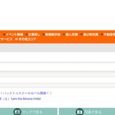
期！バックトゥスクールセール開催！！
土）1pm Ala Moana Hotel
マップで見る
写真で見る