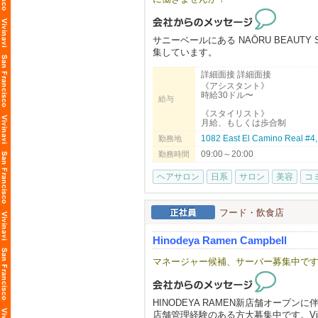
働くうちに徐々に覚えていってもらえれ
ほとんどのスタッフが、いつの間にか
将来の部分までサポートしのびのび活
サニーベールにある NAŌRU BEAU
━━━━━━━━━━━━━━━━━━━━
集しています。
東洋医学と自然療法を取り入れた独自
◆◇もっと我々を知りたい人には。
詳細面接 詳細面接
大切にしています。
《アシスタント》
時給30ドル〜
EK FOOD SERVICES
給与
http://www.ekfoodservices.com/
募集職種
《スタイリスト》
月給、もしくは歩合制
・スタイリスト
Workstyle / アメリカでの働き方改革
・アシスタント
1082 East El Camino Real #
勤務地
http://www.ekfoodservices.com/workstyl
・ボディマッサージセラピスト（同時
09:00～20:00
勤務時間
Interview / インタビュー
こんな方をお待ちしています
ヘアサロン
日系
サロン
美容
コ
http://www.ekfoodservices.com/intervie
・美容師免許（日本または米国）をお
・東洋医学や自然派美容に興味がある
バイリンガール Chikaさんとのコラボ
・一人ひとりのお客様と丁寧に向き合
フード・飲食店
https://youtu.be/psfcZrf47sU
・向上心を持ち、学びながら成長して
Hinodeya Ramen Campbell
まるふくらぁめん
※長期で働ける方を歓迎します。
https://www.marufukuramen.com
マネージャー候補、サーバー募集中で
NAŌRUで働く魅力
うどん 麦蔵
・時給$30〜（経験・能力により優遇）
https://www.mugizo-us.com
・トップスタイリストMiki（中医学博
HINODEYA RAMEN新店舗オープ
・東洋医学・筋膜・経絡理論を取り入
店舗管理経験のある方大募集中です。Vi
RAMEN IZAKAYA YUGEN
・柔軟なシフト制・日本語が通じる安