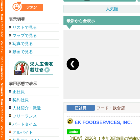
人気順
表示切替
最新から全表示
リストで見る
マップで見る
写真で見る
動画で見る
雇用形態で表示
正社員
契約社員
人材紹介・派遣
フード・飲食店
フリーランス
EK FOODSERVICES, INC.
パートタイム
アルバイト
Online
【NEW】2026年！本年3店舗目のWalnu