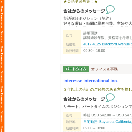
★英語講師募集！★
お客様との信頼関係を築きやすく、リ
日本国内では​1,000円程度で食べられ
アメリカでは​3000円前後が普通の値段
「Japanese Head Spa」は特に人気が
海外旅行に行ってびっくりしてしまう
他サロンと差別化できる技術として学
英語講師ポジション（契約）
好きな曜日・時間に勤務可能。主婦や
それは、そのブランドやそこで働くス
リニューアルしたばかりの清潔で働き
好きな方、長期または夏の間の短期勤
国内と比べる訳ではありませんが、そ
詳細面接
今後さらに拡大していく予定です。
日本から来て間もないご家族が、まず
だからこそ、働くスタッフには給与な
給与
講師経験年数、資格等を考慮
ています。きめ細かいサービスが沢山の
「海外で働くのが初めてで不安…」と
労働許可。資格や経験がない場合でも
4017-4125 Blackford Avenue
◆◇実際に、当社で働く日本人スタッフ
勤務地
​※月給975,5334円～1,575,4260円​ →
09:30～19:00
勤務時間
顧客がいない状態からでも入客できる
English Communication Service (ECS) is 
頑張って働いてもらった分は、しっか
まずはお気軽にご連絡ください！
full potential while providing instructio
◆◇働きやすい環境面も完備！
オフィス＆事務
既定の休暇・勤務時間を遵守する事が
公休やシフト管理された勤務時間など
若手～中堅問わず、全員が働きやすい
interesse international inc.
会社として推進し、常にブラッシュア
３年以上の会計のご経験のある方を探
なんと、年間最大​14日間のリフレッ
━━━━━━━━━━━━━━━━━━━━
リモート、パートタイムのポジション
◆◇オシャレに『笑顔』で働ける！
煙がもくもくのラーメン店や、所々汚
時給 USD $42.00 ～ USD $47
給与
そういったブランドは当社には１店舗
自宅勤務, Bay area, Califor
勤務地
流行の最先端とも評される立地でも展
09:00～18:00
勤務時間
味だけでなくそういった部分にも随所