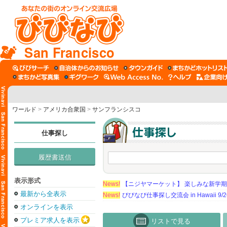
San Francisco
ワールド
>
アメリカ合衆国
>
サンフランシスコ
仕事探し
履歴書送信
表示形式
News!
【ニジヤマーケット】 楽しみな新学
最新から全表示
News!
びびなび仕事探し交流会 in Hawaii 9/26（
オンラインを表示
プレミア求人を表示
リストで見る