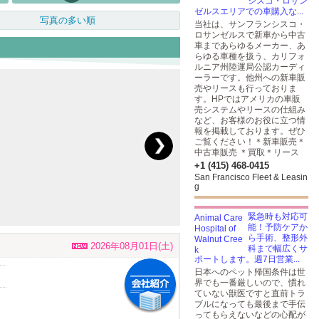
シスコ・ロサン
ゼルスエリアでの車購入な...
写真の多い順
当社は、サンフランシスコ・
ロサンゼルスで新車から中古
車まであらゆるメーカー、あ
らゆる車種を扱う、カリフォ
ルニア州陸運局公認カーディ
ーラーです。他州への新車販
売やリースも行っておりま
す。HPではアメリカの車販
売システムやリースの仕組み
など、お客様のお役に立つ情
報を掲載しております。ぜひ
ご覧ください！＊新車販売＊
中古車販売 ＊買取＊リース
+1 (415) 468-0415
San Francisco Fleet & Leasin
g
緊急時も対応可
能！予防ケアか
ら手術、整形外
2026年08月01日(土)
科まで幅広くサ
ポートします。週7日営業...
日本へのペット帰国条件は世
界でも一番厳しいので、慣れ
ていない獣医ですと直前トラ
ブルになっても最後まで手伝
ってもらえないなどの心配が