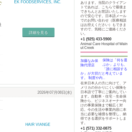
あります。当院のクライアン
で
トであれば、こちらで最後ま
できちんとお世話いたします
毎
ので安心です。日本語メール
方
でのお問い合わせ（医療相談
社
はお控えください）もできま
すので、気軽にご連絡くださ
詳細を見る
い。
+1 (925) 433-5900
Animal Care Hospital of Waln
ut Creek
保険は「何を選
業
ぶか」よりも、
「誰に相談する
か」が大切だと考えていま
す。 制度や内...
在米日本人の方に向けて、ア
メリカの分かりにくい保険を
日本語で丁寧にご案内してい
2026年07月08日(水)
ます。自動車・住宅・生命保
険から、ビジネスオーナー向
けの事業保険まで幅広く対
応。今の生活や事業内容に本
当に必要な補償を整理し、納
得できる選択をサポートしま
す。
+1 (571) 332-0875