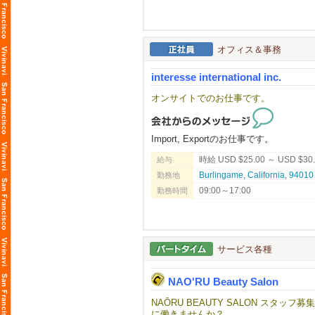
そんな社風や条件が揃っているから、
日本国内で活躍された後、当社に活躍
◆◇不安を感じさせない店舗展開ペー
オフィス＆事務
202​5年も​3店舗の出店を実績と、202
勢いのある母体があるから、オープニ
interesse international inc.
キャリアアップを目指す方にも最適な
オンサイトでのお仕事です。
◆◇経験を活かし、新たな学びもある職
ラーメンや居酒屋（個人店・チェーン
弊社展開ブランドに近い経験を持つ者
マネージャーに就任している者…など
Import, Exportのお仕事です。
時給 USD $25.00 ～ USD $30
給与
◆◇ビザ取得に際し、経験ジャンルの部
応募・面接時に詳細のお話しをさせて
Burlingame, California, 
勤務地
ご自身の経験を活かせ、実践の中で新
09:00～17:00
勤務時間
味・食材を含めクオリティにこだわる
仕事内容にもご納得いただけるかと思
━━━━━━━━━━━━━━━━━━━━
サービス各種
◆◇現在のスタッフについて
在籍スタッフは​約1000名の大人数を
NAO'RU Beauty Salon
海外での勤務自体が初挑戦の方も、新
NAŌRU BEAUTY SALON スタ
最初は英語が全く話せない状態で入社
に働きませんか？