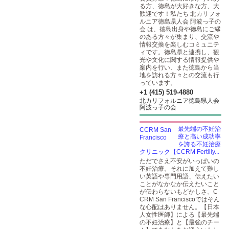
る方、徳島が大好きな方、大
歓迎です！私たち 北カリフォ
ルニア徳島県人会 阿波っ子の
会 は、徳島出身や徳島にご縁
のある方々が集まり、交流や
情報交換を楽しむコミュニテ
ィです。徳島県と連携し、観
光や文化に関する情報提供や
案内を行い、また徳島から当
地を訪れる方々との交流も行
っています。
+1 (415) 519-4880
北カリフォルニア徳島県人会
阿波っ子の会
最先端の不妊治
療と高い成功率
を誇る不妊治療
クリニック【CCRM Fertiliy...
ただでさえ不安がいっぱいの
不妊治療。それに加えて難し
い英語や専門用語、伝えたい
ことがなかなか伝えたいこと
が伝わらないもどかしさ、C
CRM San Franciscoではそん
な心配はありません。【日本
人女性医師】による【最先端
の不妊治療】と【最強のチー