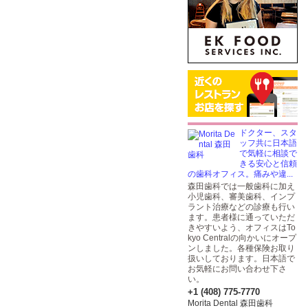
ドクター、スタ
ッフ共に日本語
で気軽に相談で
きる安心と信頼
の歯科オフィス。痛みや違...
森田歯科では一般歯科に加え
小児歯科、審美歯科、インプ
ラント治療などの診療も行い
ます。患者様に通っていただ
きやすいよう、オフィスはTo
kyo Centralの向かいにオープ
ンしました。各種保険お取り
扱いしております。日本語で
お気軽にお問い合わせ下さ
い。
+1 (408) 775-7770
Morita Dental 森田歯科