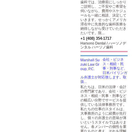
歯科では、治療前にしっかり
ご説明し、ご不安やご希望を
伺いながら、費用やスケジュ
ールも一緒に相談、決定して
いきます。せっかくアメリカ
滞在中に先進的な歯科医療を
納得しながら受けていただき
たいです。限...
+1 (408) 354-1717
Harsono Dental / ハーソノデ
ンタル ハーソノ歯科
会社・ビジネ
ス・相続・民
事・刑事など、
日米バイリンガ
ル弁護士が対応致します。取
扱...
私たちは、日米の法律・会計
の専門家であり、会社・ビジ
ネス・相続・民事・刑事など
の幅広い分野でサービスを提
供している法律事務所です。
私たちの仕事のスタイルは、
大事務所のように経費が先行
し、個々の弁護士の意味が薄
いというスタイルではありま
せん。各メンバーの個性を重
要なものと考え、それを理解