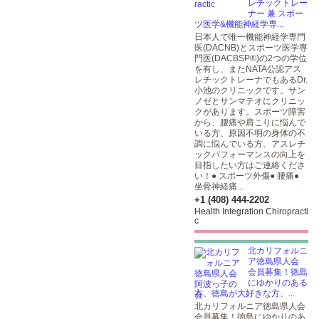
レチックトレー
ナー 兼 スポー
ツ医学&機能神経学専...
日本人で唯一機能神経学専門
医(DACNB)とスポーツ医学専
門医(DACBSP®)の2つの学位
を有し、またNATA公認アス
レチックトレーナでもあるDr.
小池のクリニックです。サン
ノゼとサンマテオにクリニッ
クがあります。スポーツ障害
から、腰痛や肩こりに悩んで
いる方、原因不明の身体の不
調に悩んでいる方、アスレチ
ックパフォーマンスの向上を
目指したい方はご連絡くださ
い！● スポーツ外傷● 腰痛●
坐骨神経痛...
+1 (408) 444-2202
Health Integration Chiropracti
c
北カリフォルニ
ア徳島県人会
会員募集！徳島
にゆかりのある
方、徳島が大好きな方、...
北カリフォルニア徳島県人会
会員募集！徳島にゆかりのあ