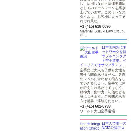
し、活用しながら法律事務所
としてのチームワークを築き
上げています。このようなス
タイルは、お客様によってそ
れぞれ異な...
+1 (415) 618-0090
Marshall Suzuki Law Group,
P.C.
日本国内外にネ
ットワークを持
つフルコンタク
ト空手道場。ベ
イエリアではサンフランシ...
空手には大人も子供も女性も
男性も関係ありません。各自
のレベルに合わせて稽古をし
ていきましょう。空手では体
が鍛えられるだけではなく、
精神力・集中力・礼儀なども
身につきます。ご興味のある
方は是非ご連絡ください。
+1 (415) 682-8799
ワールド大山空手道場
日本人で唯一の
NATA公認アス