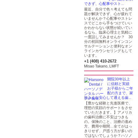
できず、心配事やスト...
最近、自分で色々考えても問
題が解決できず、心が疲れて
いませんか？心配事やストレ
スでどこから手をつけていい
かわからない状態が続いてい
るなら、臨床心理士と気軽に
一度話してみませんか？ 30
分の初回無料オンラインコン
サルテーションと便利なオン
ラインカウンセリングもして
います。
+1 (408) 410-2672
Misao Takano, LMFT
開院30年以上
に信頼と実績
お子様からご年
配の方まで、家
族みんな安心して通える歯...
【豊かな経験と先進医療で、
理想の笑顔のサポートをさせ
ていただきます。】アメリカ
の歯科治療に不安はつきも
の。保険のこと、治療の進め
方、費用や期間…全てがはっ
きりせず、戸惑う方が多いの
ではないでしょうか？ハソノ