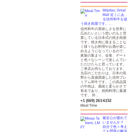
Milpitas, Great
Mall 近くにあ
る信州和牛を扱
う焼き肉屋です。...
信州和牛の美味しさを世界に
広めたいという想いのもと営
業している日本式の焼き肉屋
です。焼き肉に留まることな
く様々なお料理やお酒が楽し
めるようになっているので、
家族の集まり、会食、デート
と色々なシーンで楽しんでい
ただけたらと思っています。
ご来店お待ちしております。
当店のこだわりは、日本の長
野から直接調達した信州プレ
ミアム和牛です。この高品質
の牛肉は、風味と柔らかさで
有名であり、焼肉料理に最適
です。 外...
+1 (669) 263-6152
Meat Time
最近心が疲れて
いませんか？
自分で色々考え
ても問題が解決