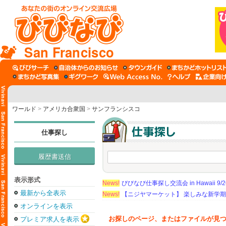
San Francisco
ワールド
>
アメリカ合衆国
>
サンフランシスコ
仕事探し
履歴書送信
表示形式
News!
びびなび仕事探し交流会 in Hawaii 9/26（
最新から全表示
News!
【ニジヤマーケット】 楽しみな新学
オンラインを表示
お探しのページ、またはファイルが見
プレミア求人を表示