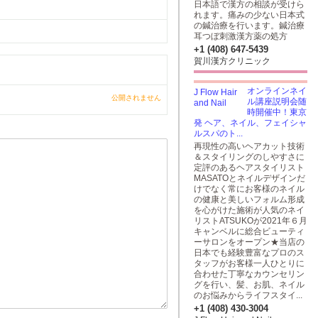
日本語で漢方の相談が受けら
れます。痛みの少ない日本式
の鍼治療を行います。鍼治療
耳つぼ刺激漢方薬の処方
+1 (408) 647-5439
賀川漢方クリニック
オンラインネイ
公開されません
ル講座説明会随
時開催中！東京
発 ヘア、ネイル、フェイシャ
ルスパのト...
再現性の高いヘアカット技術
＆スタイリングのしやすさに
定評のあるヘアスタイリスト
MASATOとネイルデザインだ
けでなく常にお客様のネイル
の健康と美しいフォルム形成
を心がけた施術が人気のネイ
リストATSUKOが2021年６月
キャンベルに総合ビューティ
ーサロンをオープン★当店の
日本でも経験豊富なプロのス
タッフがお客様一人ひとりに
合わせた丁寧なカウンセリン
グを行い、髪、お肌、ネイル
のお悩みからライフスタイ...
+1 (408) 430-3004