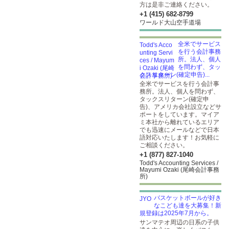
方は是非ご連絡ください。
+1 (415) 682-8799
ワールド大山空手道場
全米でサービス
を行う会計事務
所。法人、個人
を問わず、タッ
クスリターン(確定申告)...
全米でサービスを行う会計事
務所。法人、個人を問わず、
タックスリターン(確定申
告)、アメリカ会社設立などサ
ポートをしています。マイア
ミ本社から離れているエリア
でも迅速にメールなどで日本
語対応いたします！お気軽に
ご相談ください。
+1 (877) 827-1040
Todd's Accounting Services /
Mayumi Ozaki (尾崎会計事務
所)
バスケットボールが好き
なこども達を大募集！新
規登録は2025年7月から。
サンマテオ周辺の日系の子供