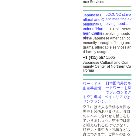
nce Services
JCCCNC strive
s to meet the ev
olving need...
JCCCNC strive
s to meet the evolving needs
of the Japanese American co
mmunity through offering pro
grams, affordable services an
d facility usage.
+1 (415) 567-5505
Japanese Cultural and Com
munity Center of Northern Ca
lifornia
日本国内外にネ
ットワークを持
つフルコンタク
ト空手道場。ベイエリアでは
サンフランシ...
空手には大人も子供も女性も
男性も関係ありません。各自
のレベルに合わせて稽古をし
ていきましょう。空手では体
が鍛えられるだけではなく、
精神力・集中力・礼儀なども
身につきます。ご興味のある