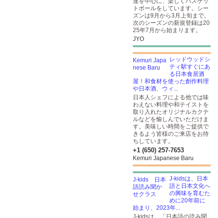
達を中心に、楽しくバスケッ
トボールをしています。シー
ズンは9月から3月上旬まで。
次のシーズンの新規登録は20
25年7月から始まります。
JYO
レッドウッドシ
ティ駅すぐにあ
る日本食居酒
屋！和食材を使った創作料理
や日本酒、ウィ...
日本人シェフによる他では味
わえない料理や和テイストを
取り入れたオリジナルカクテ
ルなどを愉しんでいただけま
す。美味しい時間をご提供で
きるよう皆様のご来店をお待
ちしています。
+1 (650) 257-7653
Kemuri Japanese Baru
J-kidsは、日本
語と日本文化へ
の興味を育むた
めに20年前に
始まり、2023年...
J-kidsは、「日本語の読み聞