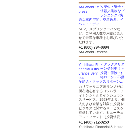
＼安心・安全・
信頼／柔軟なプ
ランニング×快
適な車内空間。空港送迎、イ
ベント・ディ...
SUV、スプリンターバンな
ど、ご利用人数や用途に合わ
せて最適な車種をお選びいた
だけます。
+1 (800) 794-0994
AM World Express
＜タックスリタ
ーン受付中！＞
投資・保険・住
宅ローン・不動
産購入・タックスリターン...
カリフォルニア州サンノゼに
所在地を有するヨシハラ・フ
ィナンシャル＆インシュラン
スサービス。1993年より、個
人および企業を対象に投資や
ビジネスに関するサービスを
提供しています。ミューチュ
アル・ファンド（投資信託）
+1 (408) 712-9259
Yoshihara Financial & Insura