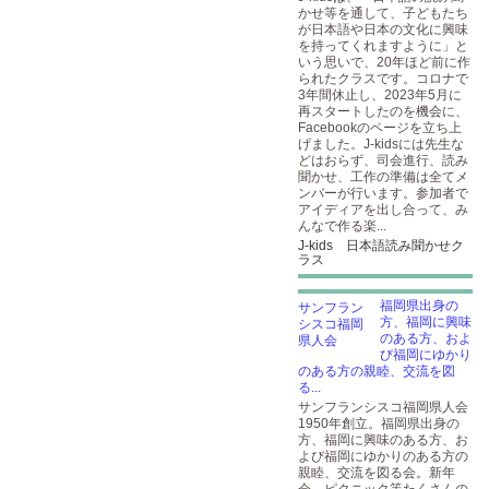
かせ等を通して、子どもたち
が日本語や日本の文化に興味
を持ってくれますように」と
いう思いで、20年ほど前に作
られたクラスです。コロナで
3年間休止し、2023年5月に
再スタートしたのを機会に、
Facebookのページを立ち上
げました。J-kidsには先生な
どはおらず、司会進行、読み
聞かせ、工作の準備は全てメ
ンバーが行います。参加者で
アイディアを出し合って、み
んなで作る楽...
J-kids 日本語読み聞かせク
ラス
福岡県出身の
方、福岡に興味
のある方、およ
び福岡にゆかり
のある方の親睦、交流を図
る...
サンフランシスコ福岡県人会
1950年創立。福岡県出身の
方、福岡に興味のある方、お
よび福岡にゆかりのある方の
親睦、交流を図る会。新年