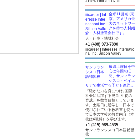
J Flow Hair and Nail
全米11拠点+東
京。アメリカ最
大のネットワー
クを持つ人材紹
介・人材派遣会社です。...
人・仕事・地域社会
+1 (408) 973-7890
iiicareer | Interesse Internatio
nal Inc. Silicon Valley
毎週土曜日を中
心に年間43日
間、サンフラン
シスコ・ベイエ
リアで生活する子ども達約...
『確かな力を身につけ､国際
社会に活躍する児童･生徒の
育成』を教育目標としていま
す。土曜日に通学し、日本で
使用されている教科書を使っ
て日本の学校の教育内容（本
校は4教科）を学びます。
+1 (415) 989-4535
サンフランシスコ日本語補習
校