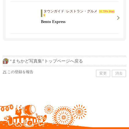
タウンガイド
/
レストラン・グルメ
31.79% Matc
h
Bento Express
“まちかど写真集”トップページへ戻る
この登録を報告
変更
消去