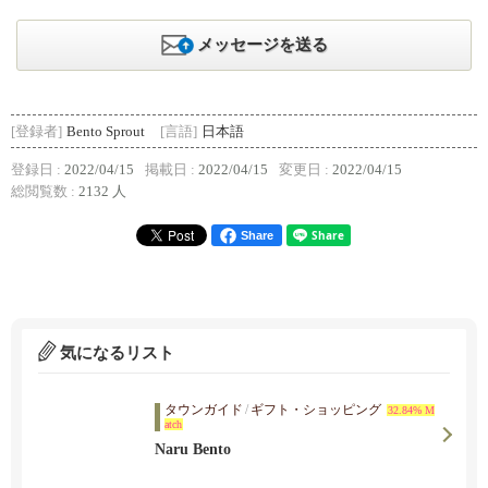
メッセージを送る
[登録者]
Bento Sprout
[言語]
日本語
登録日 :
2022/04/15
掲載日 :
2022/04/15
変更日 :
2022/04/15
総閲覧数 :
2132 人
Share
気になるリスト
タウンガイド
/
ギフト・ショッピング
32.84% M
atch
Naru Bento