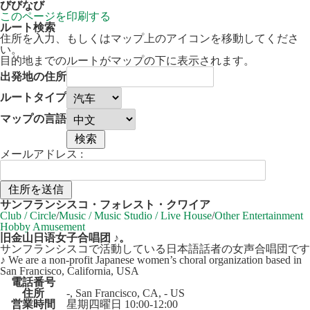
びびなび
このページを印刷する
ルート検索
住所を入力、もしくはマップ上のアイコンを移動してくださ
い。
目的地までのルートがマップの下に表示されます。
出発地の住所
ルートタイプ
マップの言語
メールアドレス :
30 km
Leaflet
| ©
OpenStreetMap
contributors
サンフランシスコ・フォレスト・クワイア
+
Club / Circle
/
Music / Music Studio / Live House
/
Other Entertainment
Hobby Amusement
−
旧金山日语女子合唱团 ♪。
サンフランシスコで活動している日本語話者の女声合唱団です
♪ We are a non-profit Japanese women’s choral organization based in
San Francisco, California, USA
電話番号
住所
-, San Francisco, CA, - US
営業時間
星期四曜日 10:00-12:00