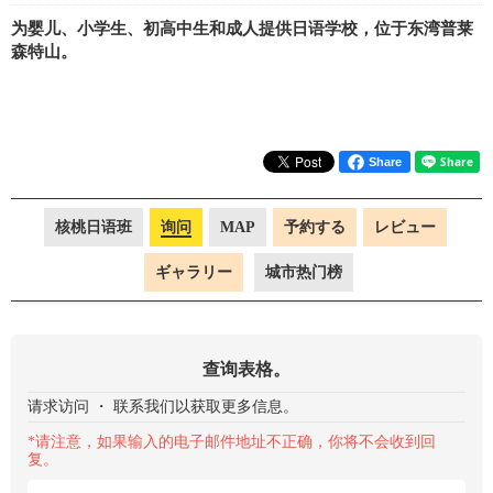
为婴儿、小学生、初高中生和成人提供日语学校，位于东湾普莱
森特山。
Share
核桃日语班
询问
MAP
予約する
レビュー
ギャラリー
城市热门榜
查询表格。
请求访问 ・ 联系我们以获取更多信息。
*请注意，如果输入的电子邮件地址不正确，你将不会收到回
复。