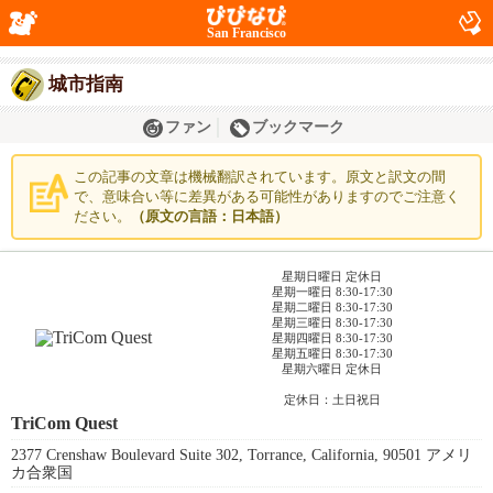
San Francisco
城市指南
ファン
ブックマーク
この記事の文章は機械翻訳されています。原文と訳文の間
で、意味合い等に差異がある可能性がありますのでご注意く
ださい。
（原文の言語：日本語）
星期日曜日 定休日
星期一曜日 8:30-17:30
星期二曜日 8:30-17:30
星期三曜日 8:30-17:30
星期四曜日 8:30-17:30
星期五曜日 8:30-17:30
星期六曜日 定休日
定休日：土日祝日
TriCom Quest
2377 Crenshaw Boulevard Suite 302, Torrance, California, 90501 アメリ
カ合衆国