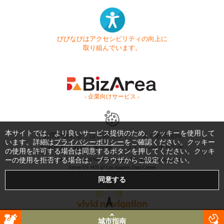
びびなびはアクセシビリティの向上に
取り組んでいます。
- 企業向けサービス -
本サイトでは、より良いサービス提供のため、クッキーを使用して
お問い合わせ
はじめてガイド
よくある質問
います。詳細は
プライバシーポリシー
をご確認ください。クッキー
利用規約
商標・著作権
プライバシーポリシー
の使用を許可する場合は同意するボタンを押してください。クッキ
ーの使用を拒否する場合は、ブラウザからご設定ください。
Copyright © 1999-2026 Vivid Navigation, Inc. All Rights Reserved.
Server US (43) @ Los Angeles Data Center
城市指南