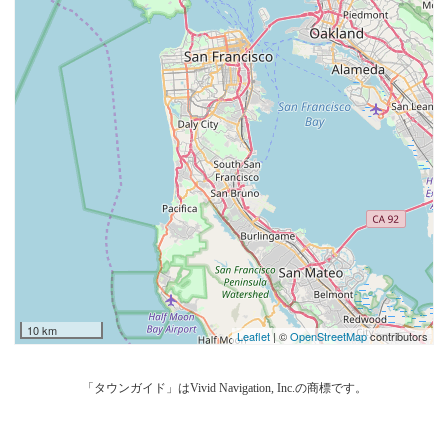
10 km
Leaflet
| ©
OpenStreetMap
contributors
「タウンガイド」はVivid Navigation, Inc.の商標です。