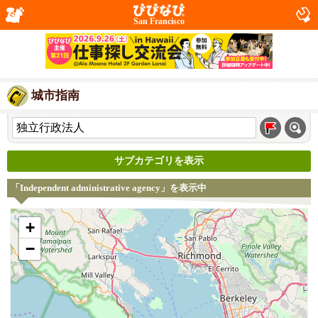
San Francisco
城市指南
サブカテゴリを表示
「Independent administrative agency」を表示中
+
−