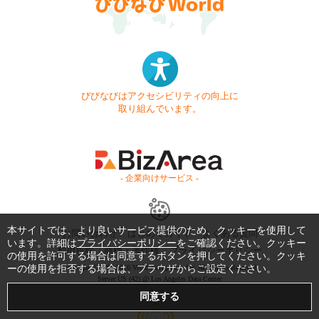
びびなびはアクセシビリティの向上に
取り組んでいます。
- 企業向けサービス -
本サイトでは、より良いサービス提供のため、クッキーを使用して
お問い合わせ
はじめてガイド
よくある質問
います。詳細は
プライバシーポリシー
をご確認ください。クッキー
利用規約
商標・著作権
プライバシーポリシー
の使用を許可する場合は同意するボタンを押してください。クッキ
ーの使用を拒否する場合は、ブラウザからご設定ください。
Copyright © 1999-2026 Vivid Navigation, Inc. All Rights Reserved.
Server US (42) @ Los Angeles Data Center