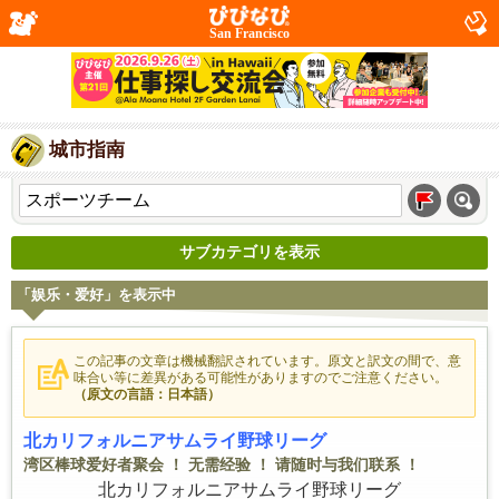
San Francisco
城市指南
サブカテゴリを表示
「娱乐・爱好」を表示中
この記事の文章は機械翻訳されています。原文と訳文の間で、意
味合い等に差異がある可能性がありますのでご注意ください。
（原文の言語：日本語）
北カリフォルニアサムライ野球リーグ
湾区棒球爱好者聚会 ！ 无需经验 ！ 请随时与我们联系 ！