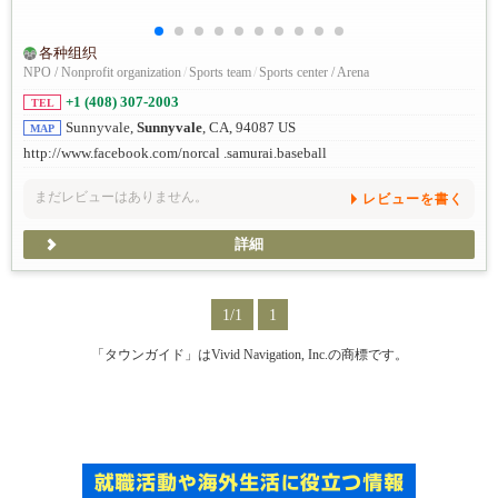
各种组织
NPO / Nonprofit organization
/
Sports team
/
Sports center / Arena
+1 (408) 307-2003
TEL
Sunnyvale,
Sunnyvale
, CA, 94087 US
MAP
http://www.facebook.com/norcal .samurai.baseball
まだレビューはありません。
レビューを書く
詳細
1/1
1
「タウンガイド」はVivid Navigation, Inc.の商標です。