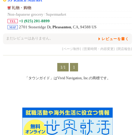
礼物・购物
Non-Japanese grocery
/
Supermarket
+1 (925) 201-8899
TEL
2701 Stoneridge Dr,
Pleasanton
, CA, 94588 US
MAP
まだレビューはありません。
レビューを書く
[ページ制作]
[営業時間・内容変更]
[閉店報告]
1/1
1
「タウンガイド」はVivid Navigation, Inc.の商標です。