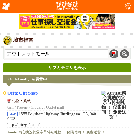
San Francisco
城市指南
サブカテゴリを表示
「Outlet mall」を表示中
Oritz Gift Shop
礼物・购物
Gift / Present
/
Grocery
/
Outlet mall
1555 Bayshore Highway,
Burlingame
, CA, 9401
MAP
0 US
http://oritzgift.com/
Auritsu精心挑选的父亲节特别礼物 ！ 仅限时间 ！ 免费送货 ！