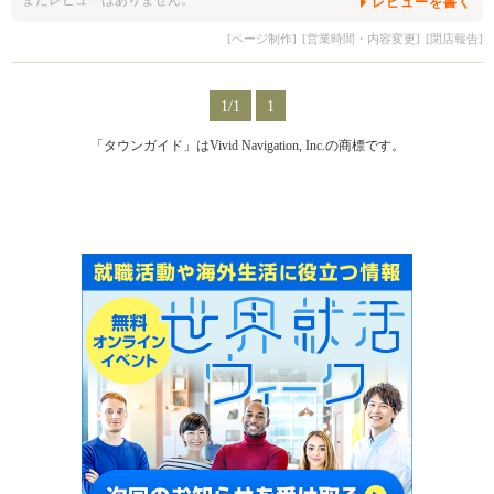
レビューを書く
[ページ制作]
[営業時間・内容変更]
[閉店報告]
1/1
1
「タウンガイド」はVivid Navigation, Inc.の商標です。