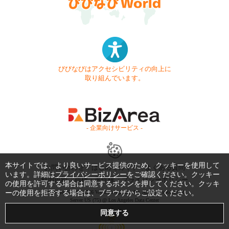
びびなびはアクセシビリティの向上に
取り組んでいます。
- 企業向けサービス -
本サイトでは、より良いサービス提供のため、クッキーを使用して
お問い合わせ
はじめてガイド
よくある質問
います。詳細は
プライバシーポリシー
をご確認ください。クッキー
利用規約
商標・著作権
プライバシーポリシー
の使用を許可する場合は同意するボタンを押してください。クッキ
ーの使用を拒否する場合は、ブラウザからご設定ください。
Copyright © 1999-2026 Vivid Navigation, Inc. All Rights Reserved.
Server US (75) @ Los Angeles Data Center