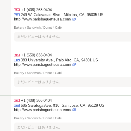
+1 (408) 263-0404
249 W. Calavasas Blvd., Milpitas, CA, 95035 US
http://www.parisbaguetteusa.com/
Bakery / Sandwich / Donut
/
Café
まだレビューはありません。
+1 (650) 838-0404
383 University Ave., Palo Alto, CA, 94301 US
http://www.parisbaguetteusa.com/
Bakery / Sandwich / Donut
/
Café
まだレビューはありません。
+1 (408) 366-0404
685 Saratoga Ave. #10, San Jose, CA, 95129 US
http://www.parisbaguetteusa.com/
Bakery / Sandwich / Donut
/
Café
まだレビューはありません。