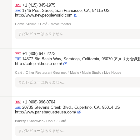
+1 (415) 345-1975
1746 Post Street, San Francisco, CA, 94115 US
http://www.newpeopleworld.com
Comic / Anime
/
Café
/
Movie theater
まだレビューはありません。
+1 (408) 647-2273
14577 Big Basin Way, Saratoga, California, 95070 アメリカ合
http://cafepinkhouse.com/
Café
/
Other Restaurant Gourmet
/
Music / Music Studio / Live House
まだレビューはありません。
+1 (408) 996-0704
20735 Stevens Creek Blvd., Cupertino, CA, 95014 US
http://www.parisbaguetteusa.com/
Bakery / Sandwich / Donut
/
Café
まだレビューはありません。