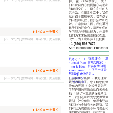
[ページ制作]
[営業時間・内容変更]
[閉店報告]
件。 在 SORA 学前班，孩子
们以发自内心的同情心与朋友
和老师交往，并建立良好的人
际关系。在日常生活中，我们
教育孩子重视审美，培养孩子
的习惯和礼仪，如打招呼和吃
饭。在索拉幼儿园，我们重视
孩子们的好奇心，培养他们的
レビューを書く
学习能力和表达能力，并培养
他们为未来拓展潜能的态度。
此外，为了磨练孩子们的国...
[ページ制作]
[営業時間・内容変更]
[閉店報告]
+1 (650) 593-7672
Sora International Preschool
[保险评论 ・ 退
休规划建议 ・
社会保障问题
・ 信用卡还款
レビューを書く
等] 我们提供的是...
社会保障分析师 ・ 我是理财
[ページ制作]
[営業時間・内容変更]
[閉店報告]
规划师堤宗子。您了解您的保
险单内容吗 ？ 您经常因为不
了解详细的英语条款而损失金
钱 ！ 除了审查您的保险单之
外，我们还可以为您提供退休
规划、社会保障、信用卡还款
和其他与金钱有关的建议。我
们可以为您提供各种与资金相
レビューを書く
关的建议和帮助。我们知道，