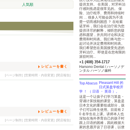
医疗技术为您实现理想的微笑
人気順
提供支持。 在美国，对牙科治
疗感到焦虑是很常见的。 保
险、治疗程序、费用和持续时
间 … 很多人可能会因为不清
楚一切而感到困惑 ？ 在哈索
诺牙科，我们会在治疗前为您
提供详尽的解释，倾听您的疑
虑和愿望，并共同讨论和决定
费用和时间表。我们将与您一
起讨论并决定费用和时间表。
我们希望您在美国接受先进的
牙科治疗。 即使是在您有限的
派驻时间...
+1 (408) 354-1717
レビューを書く
Harsono Dental / ハーソノデ
ンタル ハーソノ歯科
[ページ制作]
[営業時間・内容変更]
[閉店報告]
Pleasant Hill 的
日式算盘学校开
学 ！ （ 日语 ・ 英语 ）。
这是一个让孩子们学习算盘・
背诵计算技能的课堂，算盘是
日本文化的重要组成部分，孩
子们可以终生使用。目前有 2
レビューを書く
0 名学生在上课。讲师本人也
深知在海外养育自己的孩子时
[ページ制作]
[営業時間・内容変更]
[閉店報告]
跟上日语的困难，因此根据大
家的意愿开设了日语课，以便