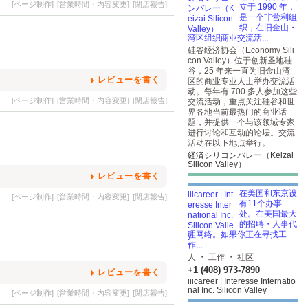
[ページ制作]
[営業時間・内容変更]
[閉店報告]
立于 1990 年，
是一个非营利组
织，在旧金山・
湾区组织商业交流活...
硅谷经济协会（Economy Sili
con Valley）位于创新圣地硅
谷，25 年来一直为旧金山湾
レビューを書く
区的商业专业人士举办交流活
动。每年有 700 多人参加这些
[ページ制作]
[営業時間・内容変更]
[閉店報告]
交流活动，重点关注硅谷和世
界各地当前最热门的商业话
题，并提供一个与该领域专家
进行讨论和互动的论坛。交流
活动在以下地点举行。
経済シリコンバレー（Keizai
Silicon Valley）
レビューを書く
在美国和东京设
[ページ制作]
[営業時間・内容変更]
[閉店報告]
有11个办事
处。在美国最大
的招聘・人事代
理网络。如果你正在寻找工
作...
人 ・ 工作 ・ 社区
+1 (408) 973-7890
レビューを書く
iiicareer | Interesse Internatio
nal Inc. Silicon Valley
[ページ制作]
[営業時間・内容変更]
[閉店報告]