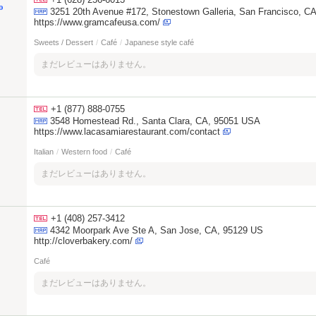
o
3251 20th Avenue #172, Stonestown Galleria, San Francisco, C
https://www.gramcafeusa.com/
Sweets / Dessert
/
Café
/
Japanese style café
まだレビューはありません。
+1 (877) 888-0755
3548 Homestead Rd., Santa Clara, CA, 95051 USA
https://www.lacasamiarestaurant.com/contact
Italian
/
Western food
/
Café
まだレビューはありません。
+1 (408) 257-3412
4342 Moorpark Ave Ste A, San Jose, CA, 95129 US
http://cloverbakery.com/
Café
まだレビューはありません。