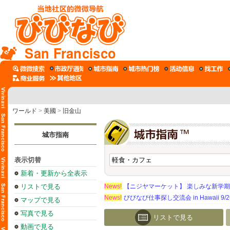
San Francisco
ワールド
>
美國
>
旧金山
城市指南
表示切替
新着・更新から全表示
リストで見る
News!
【ニジヤマーケット】 楽しみな新学
News!
びびなび仕事探し交流会 in Hawaii 9/26（
マップで見る
写真で見る
リストで見る
動画で見る