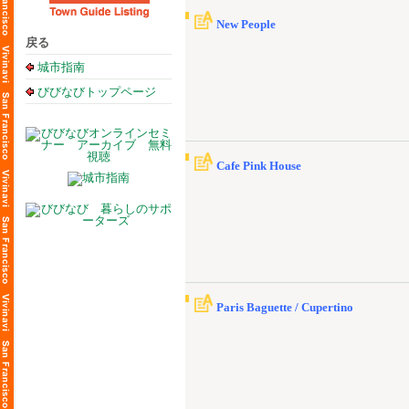
New People
戻る
城市指南
びびなびトップページ
Cafe Pink House
Paris Baguette / Cupertino