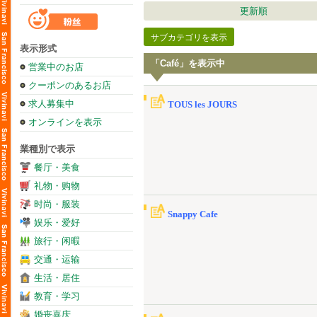
更新順
サブカテゴリを表示
表示形式
「Café」を表示中
営業中のお店
クーポンのあるお店
求人募集中
TOUS les JOURS
オンラインを表示
業種別で表示
餐厅・美食
礼物・购物
时尚・服装
Snappy Cafe
娱乐・爱好
旅行・闲暇
交通・运输
生活・居住
教育・学习
婚丧喜庆