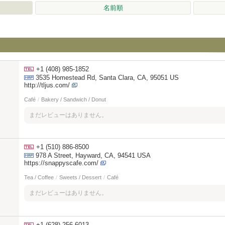
名前順
+1 (408) 985-1852
3535 Homestead Rd, Santa Clara, CA, 95051 US
http://tljus.com/
Café
/
Bakery / Sandwich / Donut
まだレビューはありません。
+1 (510) 886-8500
978 A Street, Hayward, CA, 94541 USA
https://snappyscafe.com/
Tea / Coffee
/
Sweets / Dessert
/
Café
まだレビューはありません。
+1 (628) 256-6013