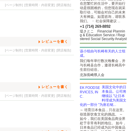
在您繁忙的生活中，要开始行
[ページ制作]
[営業時間・内容変更]
[閉店報告]
动是很困难的，但您现在就采
取行动，可能会对自己的未来
大有裨益。如需咨询，请联系
我们。 ・ 社会保障建议 ...
+1 (714) 269-8892
堤さとこ Financial Plannin
g & Education Service / Regi
stered Social Security Analyst
レビューを書く
[ページ制作]
[営業時間・内容変更]
[閉店報告]
该小组由与长崎有关的人士组
成。
我们每年举行数次晚餐会，并
与长崎县合作，邀请长崎高中
生前往硅谷。
北加長崎県人会
レビューを書く
美国文化中的日
本食品。公司将
[ページ制作]
[営業時間・内容変更]
[閉店報告]
继续以 "让日本
料理成为美国文
化的一部分 "为座右铭...
～ 培育日本食品，只在这里。
创造新饮食文化的挑战。 ～
如今，我们在美国食品商业界
处于非常有利的地位。 如今，
日本食品已经成为比中国食品