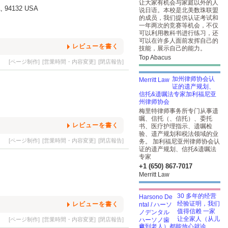
让大家有机会与家庭以外的人
A, 94132 USA
说日语。本校是北美数珠联盟
的成员，我们提供认证考试和
一年两次的竞赛等机会，不仅
可以利用教科书进行练习，还
可以在许多人面前发挥自己的
レビューを書く
技能，展示自己的能力。
Top Abacus
[ページ制作]
[営業時間・内容変更]
[閉店報告]
加州律师协会认
证的遗产规划、
信托&遗嘱法专家加利福尼亚
州律师协会
梅里特律师事务所专门从事遗
嘱、信托（、信托）、委托
レビューを書く
书、医疗护理指示、遗嘱检
验、遗产规划和税法领域的业
[ページ制作]
[営業時間・内容変更]
[閉店報告]
务。 加利福尼亚州律师协会认
证的遗产规划、信托&遗嘱法
专家
+1 (650) 867-7017
Merritt Law
30 多年的经营
经验证明，我们
レビューを書く
值得信赖 一家
让全家人（从儿
[ページ制作]
[営業時間・内容変更]
[閉店報告]
童到老人）都能放心就诊...