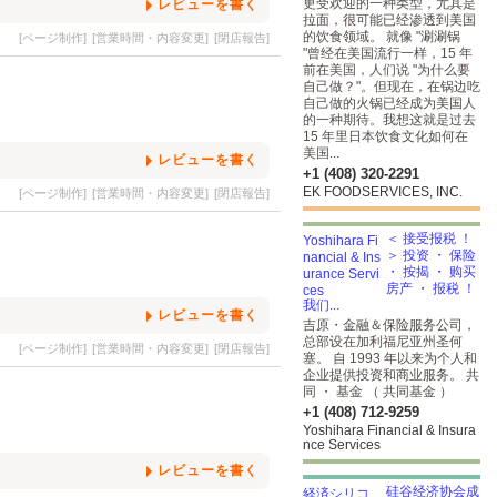
更受欢迎的一种类型，尤其是
レビューを書く
拉面，很可能已经渗透到美国
的饮食领域。 就像 "涮涮锅
[ページ制作]
[営業時間・内容変更]
[閉店報告]
"曾经在美国流行一样，15 年
前在美国，人们说 "为什么要
自己做？"。但现在，在锅边吃
自己做的火锅已经成为美国人
的一种期待。我想这就是过去
15 年里日本饮食文化如何在
美国...
レビューを書く
+1 (408) 320-2291
EK FOODSERVICES, INC.
[ページ制作]
[営業時間・内容変更]
[閉店報告]
＜ 接受报税 ！
＞ 投资 ・ 保险
・ 按揭 ・ 购买
房产 ・ 报税 ！
我们...
レビューを書く
吉原・金融＆保险服务公司，
总部设在加利福尼亚州圣何
[ページ制作]
[営業時間・内容変更]
[閉店報告]
塞。 自 1993 年以来为个人和
企业提供投资和商业服务。 共
同 ・ 基金 （ 共同基金 ）
+1 (408) 712-9259
Yoshihara Financial & Insura
nce Services
レビューを書く
硅谷经济协会成