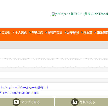
期！バックトゥスクールセール開催！！
土）1pm Ala Moana Hotel
マップで見る
写真で見る