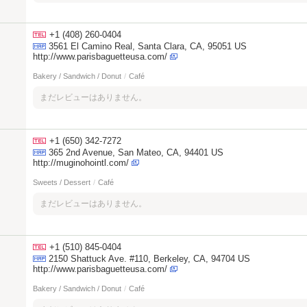
+1 (408) 260-0404
3561 El Camino Real, Santa Clara, CA, 95051 US
http://www.parisbaguetteusa.com/
Bakery / Sandwich / Donut
/
Café
まだレビューはありません。
+1 (650) 342-7272
365 2nd Avenue, San Mateo, CA, 94401 US
http://muginohointl.com/
Sweets / Dessert
/
Café
まだレビューはありません。
+1 (510) 845-0404
2150 Shattuck Ave. #110, Berkeley, CA, 94704 US
http://www.parisbaguetteusa.com/
Bakery / Sandwich / Donut
/
Café