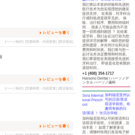
我们将以丰富的经验和先进的
医疗技术为您实现理想的微笑
提供支持。 在美国，对牙科治
疗感到焦虑是很常见的。 保
险、治疗程序、费用和持续时
间 … 很多人可能会因为不清
楚一切而感到困惑 ？ 在哈索
レビューを書く
诺牙科，我们会在治疗前为您
提供详尽的解释，倾听您的疑
[ページ制作]
[営業時間・内容変更]
[閉店報告]
虑和愿望，并共同讨论和决定
费用和时间表。我们将与您一
起讨论并决定费用和时间表。
衆国
我们希望您在美国接受先进的
牙科治疗。 即使是在您有限的
派驻时间...
+1 (408) 354-1717
Harsono Dental / ハーソノデ
レビューを書く
ンタル ハーソノ歯科
[ページ制作]
[営業時間・内容変更]
[閉店報告]
加利福尼亚州认
可的日语/英语
双语学前班。有
趣而有效的日
语/英语 ！ 坎贝尔学校 ...
加利福尼亚州认可的英语和日
语双语学前班。小班授课，活
レビューを書く
动丰富 ！ 如需了解更多信
息，请随时给我们发送电子邮