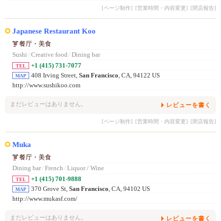
[ページ制作]
[営業時間・内容変更]
[閉店報告]
Japanese Restaurant Koo
餐厅・美食
Sushi
/
Creative food
/
Dining bar
+1 (415) 731-7077
TEL
408 Irving Street,
San Francisco
, CA, 94122 US
MAP
http://www.sushikoo.com
まだレビューはありません。
レビューを書く
[ページ制作]
[営業時間・内容変更]
[閉店報告]
Muka
餐厅・美食
Dining bar
/
French
/
Liquor / Wine
+1 (415) 701-9888
TEL
370 Grove St,
San Francisco
, CA, 94102 US
MAP
http://www.mukasf.com/
まだレビューはありません。
レビューを書く