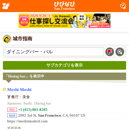
San Francisco
城市指南
サブカテゴリを表示
「Dining bar」を表示中
Moshi Moshi
餐厅・美食
Japanese
/
Sushi
/
Dining bar
+1 (415) 861-8285
TEL
2092 3rd St,
San Francisco
, CA, 94107 US
MAP
https://moshimoshisf.com
莫西莫西