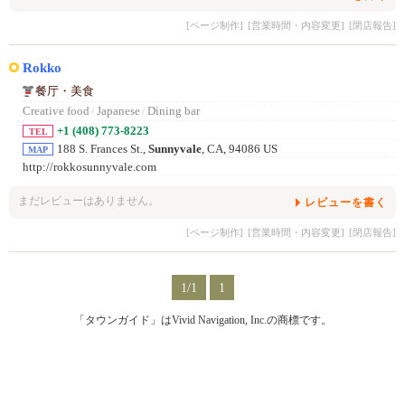
[ページ制作]
[営業時間・内容変更]
[閉店報告]
Rokko
餐厅・美食
Creative food
/
Japanese
/
Dining bar
+1 (408) 773-8223
TEL
188 S. Frances St.,
Sunnyvale
, CA, 94086 US
MAP
http://rokkosunnyvale.com
まだレビューはありません。
レビューを書く
[ページ制作]
[営業時間・内容変更]
[閉店報告]
1/1
1
「タウンガイド」はVivid Navigation, Inc.の商標です。