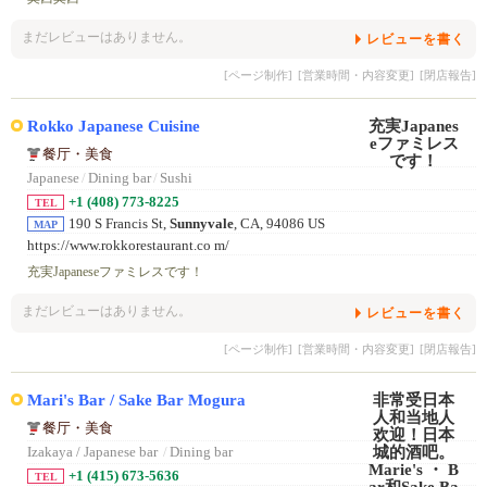
まだレビューはありません。
レビューを書く
[ページ制作]
[営業時間・内容変更]
[閉店報告]
Rokko Japanese Cuisine
餐厅・美食
Japanese
/
Dining bar
/
Sushi
+1 (408) 773-8225
TEL
190 S Francis St,
Sunnyvale
, CA, 94086 US
MAP
https://www.rokkorestaurant.co m/
充実Japaneseファミレスです！
まだレビューはありません。
レビューを書く
[ページ制作]
[営業時間・内容変更]
[閉店報告]
Mari's Bar / Sake Bar Mogura
餐厅・美食
Izakaya / Japanese bar
/
Dining bar
+1 (415) 673-5636
TEL