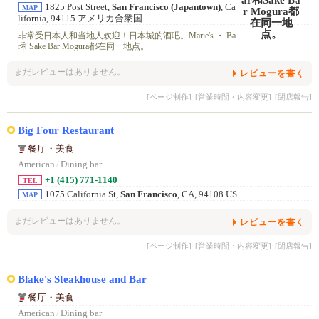
1825 Post Street,
San Francisco (Japantown)
, Ca
MAP
lifornia, 94115 アメリカ合衆国
非常受日本人和当地人欢迎！日本城的酒吧。Marie's ・ Ba
r和Sake Bar Mogura都在同一地点。
まだレビューはありません。
レビューを書く
[ページ制作]
[営業時間・内容変更]
[閉店報告]
Big Four Restaurant
餐厅・美食
American
/
Dining bar
+1 (415) 771-1140
TEL
1075 California St,
San Francisco
, CA, 94108 US
MAP
まだレビューはありません。
レビューを書く
[ページ制作]
[営業時間・内容変更]
[閉店報告]
Blake's Steakhouse and Bar
餐厅・美食
American
/
Dining bar