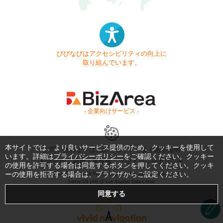
びびなびはアクセシビリティの向上に
取り組んでいます。
- 企業向けサービス -
本サイトでは、より良いサービス提供のため、クッキーを使用して
お問い合わせ
はじめてガイド
よくある質問
います。詳細は
プライバシーポリシー
をご確認ください。クッキー
利用規約
商標・著作権
プライバシーポリシー
の使用を許可する場合は同意するボタンを押してください。クッキ
ーの使用を拒否する場合は、ブラウザからご設定ください。
Copyright © 1999-2026 Vivid Navigation, Inc. All Rights Reserved.
Server US (44) @ Los Angeles Data Center